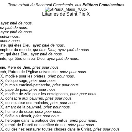
Texte extrait du Sanctoral Franciscain, aux
Editions Franciscaines
Litanies de Saint Pie X
,
ayez pitié de nous.
ez pitié de nous.
,
ayez pitié de nous.
outez-nous.
aucez-nous.
ste, qui êtes Dieu,
ayez pitié de nous.
dempteur du monde,
qui êtes Dieu, ayez pitié de nous.
int, qui êtes Dieu,
ayez pitié de nous.
ainte, qui êtes un seul Dieu,
ayez pitié de nous.
rie, Mère de Dieu,
priez pour nous.
eph, Patron de l'Eglise universelle,
priez pour nous.
 X, modèle pour les prêtres,
priez pour nous.
e X, évêque sage,
priez pour nous.
-X, humble cardinal-patriarche,
priez pour nous.
 X, pape de paix,
priez pour nous.
 X, modèle de zèle pour les enseignants,
priez pour nous.
-X, consacré aux pauvres,
priez pour nous.
-X, consolateur des malades,
priez pour nous.
-X, amant de la pauvreté,
priez pour nous.
e-X, humble de cœur,
priez pour nous.
-X, fidèle au devoir,
priez pour nous.
 X, héroïque dans la pratique des vertus,
priez pour nous.
X, rempli de l'esprit de sacrifice de soi,
priez pour nous.
 X, qui désiriez restaurer toutes choses dans le Christ,
priez pour nous.