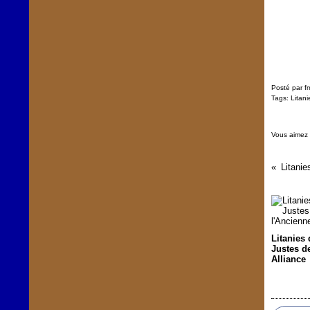
Posté par f
Tags:
Litani
Vous aimez
Litani
Litanies 
Justes d
Alliance