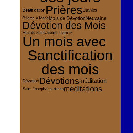
Prières
Litanies
Béatification
Mois de Dévotion
Neuvaine
Prières à Marie
Dévotion des Mois
France
Mois de Saint Joseph
Un mois avec
Sanctification
des mois
Dévotions
méditation
Dévotion
méditations
Saint Joseph
Apparitions