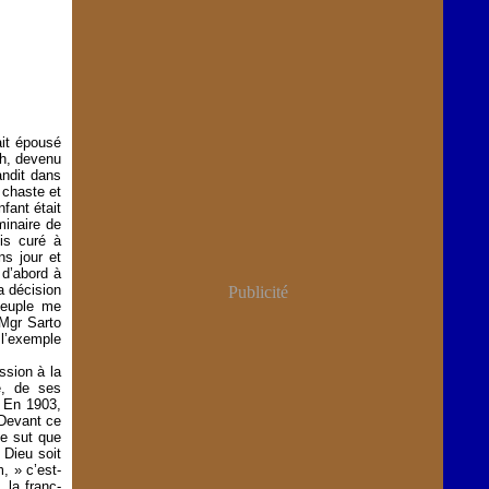
ait épousé
ph, devenu
andit dans
 chaste et
nfant était
minaire de
is curé à
ns jour et
 d’abord à
a décision
Publicité
peuple me
 Mgr Sarto
 l’exemple
ssion à la
é, de ses
. En 1903,
 Devant ce
ne sut que
 Dieu soit
m, » c’est-
 la franc-