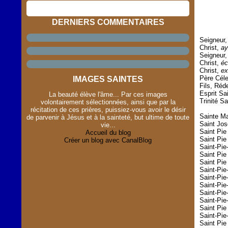
DERNIERS COMMENTAIRES
Seigneur
Christ,
ay
Seigneur
Christ,
éc
Christ,
ex
Père Céle
IMAGES SAINTES
Fils, Ré
Esprit Sa
La beauté élève l'âme... Par ces images
Trinité S
volontairement sélectionnées, ainsi que par la
récitation de ces prières, puissiez-vous avoir le désir
Sainte Ma
de parvenir à Jésus et à la sainteté, but ultime de toute
Saint Jos
vie...
Saint Pie
Accueil du blog
Saint Pi
Créer un blog avec CanalBlog
Saint-Pie
Saint Pie
Saint Pie
Saint-Pie
Saint-Pie
Saint-Pie
Saint-Pi
Saint-Pie
Saint Pie
Saint-Pie-
Saint Pie