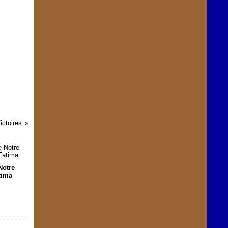
ictoires
Notre
tima