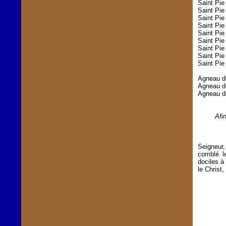
Saint Pie
Saint Pie
Saint Pie
Saint Pie
Saint Pie
Saint Pie
Saint Pie
Saint Pie
Saint Pie
Agneau d
Agneau d
Agneau d
Afi
Seigneur,
comblé l
dociles à
le Christ