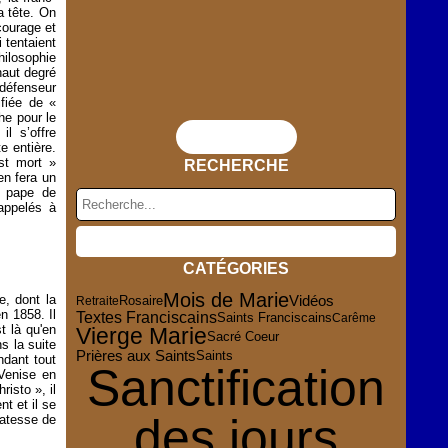
a tête. On
courage et
 tentaient
hilosophie
haut degré
défenseur
ifiée de «
he pour le
il s’offre
Flux RSS
e entière.
st mort »
RECHERCHE
en fera un
e pape de
 appelés à
CATÉGORIES
Mois de Marie
e, dont la
Vidéos
Rosaire
Retraite
n 1858. Il
Textes Franciscains
Saints Franciscains
Carême
t là qu'en
Vierge Marie
Sacré Coeur
ns la suite
Prières aux Saints
Saints
ndant tout
Sanctification
Venise en
isto », il
nt et il se
des jours
catesse de