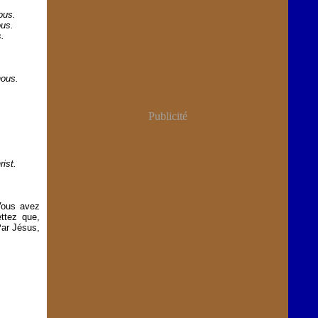
ous.
ous.
s.
nous.
Publicité
ist.
 Vous avez
ttez que,
Par Jésus,