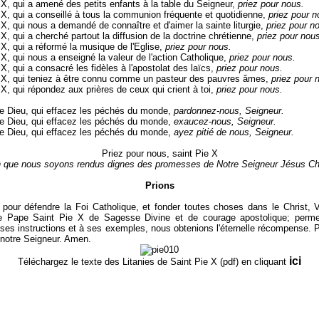
 X, qui a amené des petits enfants à la table du Seigneur,
priez pour nous.
 X, qui a conseillé à tous la communion fréquente et quotidienne,
priez pour n
 X, qui nous a demandé de connaître et d'aimer la sainte liturgie,
priez pour n
 X, qui a cherché partout la diffusion de la doctrine chrétienne,
priez pour nou
 X, qui a réformé la musique de l'Eglise,
priez pour nous.
 X, qui nous a enseigné la valeur de l'action Catholique,
priez pour nous.
 X, qui a consacré les fidèles à l'apostolat des laïcs,
priez pour nous.
 X, qui teniez à être connu comme un pasteur des pauvres âmes,
priez pour 
 X, qui répondez aux prières de ceux qui crient à toi,
priez pour nous.
e Dieu, qui effacez les péchés du monde,
pardonnez-nous, Seigneur.
e Dieu, qui effacez les péchés du monde,
exaucez-nous, Seigneur.
e Dieu, qui effacez les péchés du monde,
ayez pitié de nous, Seigneur.
Priez pour nous, saint Pie X
n que nous soyons rendus dignes des promesses de Notre Seigneur Jésus Chr
Prions
 pour défendre la Foi Catholique, et fonder toutes choses dans le Christ,
e Pape Saint Pie X de Sagesse Divine et de courage apostolique; perme
 ses instructions et à ses exemples, nous obtenions l'éternelle récompense. 
, notre Seigneur. Amen.
ici
Téléchargez le texte des Litanies de Saint Pie X (pdf) en cliquant