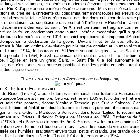
e lançait ses attaques, les hérésies modernes élevaient prétentieusement l
int Pie X d’opposer une barrière désuète au progrès. Mais rien n’ébranla le 
ctions du chef de la chrétienté qui condamna fermement toutes les erreurs qui
re subtilement la foi : « Nous réprouvons ces doctrines qui n’ont de la vraie p
m et conduisent au scepticisme universel et à l’irréligion. » Possédant à un 
u discernement des esprits, saint Pie X s’est constamment signalé comme 
grité de la foi en condamnant entre autres l’hérésie moderniste qu’il a qual
 de toutes les hérésies. » En 1914, ce saint pape écrivit à l’empereur d’Autric
d’empêcher la déclaration de la guerre. Devant l’inutilité de ses efforts, 
ment à Dieu en victime d’expiation pour le peuple chrétien et l’humanité tout
du 19 août 1914, le bourdon de St-Pierre sonnait le glas... « Un Saint e
t le peuple. En 1954, Pie XII canonisait celui dont on avait dit : « L’histoire 
pe, l’Eglise en fera un grand Saint. » Saint Pie X a été surnommé l
stie, car c’est sous son heureux pontificat que les petits enfants furent
 dès l’âge de raison.
Texte extrait du site
http://viechretienne.catholique.org
e X, Tertiaire Franciscain
e de Riese (Treviso) a eu, de temps immémorial, une fraternité Franciscain
iuseppe Sarto était membre. Celui-ci, est né en 1835 et fut ordonné Prêtre e
au ministère pastoral, d'abord Vicaire à Tombolo, puis Curé à Salzano. C'es
vint Tertiaire et établit une double fraternité dans sa paroisse; il ne cessa da
ger le Tiers Ordre: à Mantoue, à Venise et dans toute l'Église, le recomma
èrement aux Prêtres. Il devint Evêque de Mantoue en 1884, Patriarche de 
n 1903 fut élu Pape sous le nom de Pie X. Sa devise « Instaurare omnia in Chr
pratique avec fermeté et fouceur à la fois. Il avait le soucis de vivre simpleme
auprès des humbles, pratiquant envers tous, petits et grands, une grande déli
s. Il est entré dans la Vie le 20 août 1914 et fut canonisé en 1954.