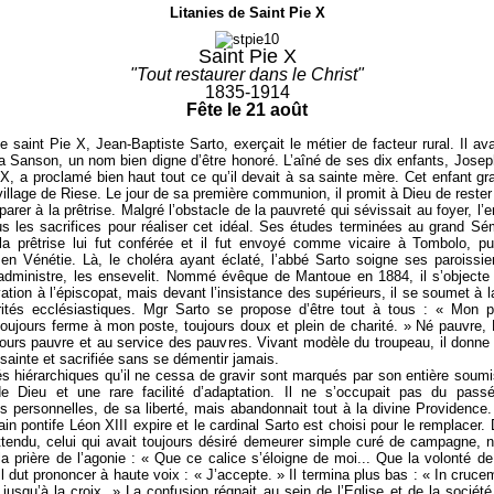
Litanies de Saint Pie X
Saint Pie X
"Tout restaurer dans le Christ"
1835-1914
Fête le 21 août
e saint Pie X, Jean-Baptiste Sarto, exerçait le métier de facteur rural. Il av
a Sanson, un nom bien digne d’être honoré. L’aîné de ses dix enfants, Jose
 X, a proclamé bien haut tout ce qu’il devait à sa sainte mère. Cet enfant gr
village de Riese. Le jour de sa première communion, il promit à Dieu de rester
arer à la prêtrise. Malgré l’obstacle de la pauvreté qui sévissait au foyer, l’e
us les sacrifices pour réaliser cet idéal. Ses études terminées au grand Sé
a prêtrise lui fut conférée et il fut envoyé comme vicaire à Tombolo, pu
en Vénétie. Là, le choléra ayant éclaté, l’abbé Sarto soigne ses paroissie
 administre, les ensevelit. Nommé évêque de Mantoue en 1884, il s’objecte
vation à l’épiscopat, mais devant l’insistance des supérieurs, il se soumet à l
rités ecclésiastiques. Mgr Sarto se propose d’être tout à tous : « Mon 
toujours ferme à mon poste, toujours doux et plein de charité. » Né pauvre,
jours pauvre et au service des pauvres. Vivant modèle du troupeau, il donne
 sainte et sacrifiée sans se démentir jamais.
s hiérarchiques qu’il ne cessa de gravir sont marqués par son entière soumi
de Dieu et une rare facilité d’adaptation. Il ne s’occupait pas du pass
ns personnelles, de sa liberté, mais abandonnait tout à la divine Providence
ain pontife Léon XIII expire et le cardinal Sarto est choisi pour le remplacer.
ttendu, celui qui avait toujours désiré demeurer simple curé de campagne, 
 la prière de l’agonie : « Que ce calice s’éloigne de moi... Que la volonté de
 Il dut prononcer à haute voix : « J’accepte. » Il termina plus bas : « In cruce
« jusqu’à la croix. » La confusion régnait au sein de l’Eglise et de la société,