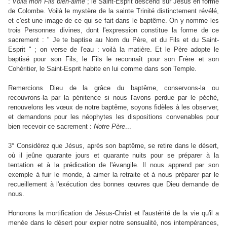
:
Voilà
mon
Fils
bien
-
aimé
; le Saint-Esprit descend sur Jésus en forme
de Colombe. Voilà le mystère de la sainte Trinité distinctement révélé,
et c'est une image de ce qui se fait dans le baptême. On y nomme les
trois Personnes divines, dont l'expression constitue la forme de ce
sacrement : " Je te baptise au Nom du Père, et du Fils et du Saint-
Esprit " ; on verse de l'eau : voilà la matière. Et le Père adopte le
baptisé pour son Fils, le Fils le reconnaît pour son Frère et son
Cohéritier, le Saint-Esprit habite en lui comme dans son Temple.
Remercions Dieu de la grâce du baptême, conservons-la ou
recouvrons-la par la pénitence si nous l'avons perdue par le péché,
renouvelons les vœux de notre baptême, soyons fidèles à les observer,
et demandons pour les néophytes les dispositions convenables pour
bien recevoir ce sacrement :
Notre
Père
...
3° Considérez que Jésus, après son baptême, se retire dans le désert,
où il jeûne quarante jours et quarante nuits pour se préparer à la
tentation et à la prédication de l'évangile. Il nous apprend par son
exemple à fuir le monde, à aimer la retraite et à nous préparer par le
recueillement à l'exécution des bonnes œuvres que Dieu demande de
nous.
Honorons la mortification de Jésus-Christ et l'austérité de la vie qu'il a
menée dans le désert pour expier notre sensualité, nos intempérances,