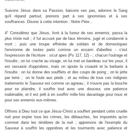
Suivons Jésus dans sa Passion, baisons ses pas, adorons le Sang
qu'il répand partout, prenons part à ses ignominies et à ses
souffrances. Disons à cette intention :
Notre
Père
...
4° Considérez que Jésus, livré à la fureur de ses ennemis, passa la
plus triste nuit ; il fut accusé par de faux témoins, jugé et condamné à
mort ; puis une troupe effrénée de soldats et de domestiques
l'environne de toutes parts comme un essaim d'abeilles - c'est
l'expression de l'écriture :
sicut
apes
(Ps 117, 12) - ; chacun l'outrage et
l'insulte ; on lui crache au visage, on lui met un bandeau sur les yeux, il
est rassasié d'opprobres, mais on ajoute la cruauté et la barbarie à
l'insulte : on lui donne des soufflets et des coups de poing ; on le jette
par terre ; on le foule aux pieds ; et au milieu de tous ces indignes
traitements le Sauveur est comme un agneau ; il n'ouvre pas la bouche
pour se plaindre, il souffre tout avec une douceur, une patience
inaliénable, et il est prêt à en souffrir mille fois davantage pour nous et
pour ses ennemis eux-mêmes.
Offrons à Dieu tout ce que Jésus-Christ a souffert pendant cette cruelle
nuit pour expier tous les crimes, les débauches, les impuretés qu'on
commet dans les ténèbres de la nuit ; apprenons de l'exemple du
Sauveur à souffrir les opprobres et les tourments avec patience et