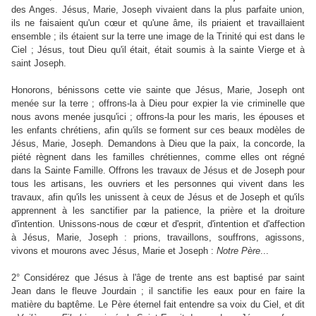
des Anges. Jésus, Marie, Joseph vivaient dans la plus parfaite union,
ils ne faisaient qu'un cœur et qu'une âme, ils priaient et travaillaient
ensemble ; ils étaient sur la terre une image de la Trinité qui est dans le
Ciel ; Jésus, tout Dieu qu'il était, était soumis à la sainte Vierge et à
saint Joseph.
Honorons, bénissons cette vie sainte que Jésus, Marie, Joseph ont
menée sur la terre ; offrons-la à Dieu pour expier la vie criminelle que
nous avons menée jusqu'ici ; offrons-la pour les maris, les épouses et
les enfants chrétiens, afin qu'ils se forment sur ces beaux modèles de
Jésus, Marie, Joseph. Demandons à Dieu que la paix, la concorde, la
piété règnent dans les familles chrétiennes, comme elles ont régné
dans la Sainte Famille. Offrons les travaux de Jésus et de Joseph pour
tous les artisans, les ouvriers et les personnes qui vivent dans les
travaux, afin qu'ils les unissent à ceux de Jésus et de Joseph et qu'ils
apprennent à les sanctifier par la patience, la prière et la droiture
d'intention. Unissons-nous de cœur et d'esprit, d'intention et d'affection
à Jésus, Marie, Joseph : prions, travaillons, souffrons, agissons,
vivons et mourons avec Jésus, Marie et Joseph :
Notre
Père
...
2° Considérez que Jésus à l'âge de trente ans est baptisé par saint
Jean dans le fleuve Jourdain ; il sanctifie les eaux pour en faire la
matière du baptême. Le Père éternel fait entendre sa voix du Ciel, et dit