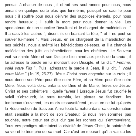
pensait à chacun de nous ; il offrait ses souffrances pour nous, nous
aimant en quelque sorte plus que lui-même, puisqu'il se sacrifie pour
nous ; il souffre pour nous délivrer des supplices éternels, pour nous
rendre heureux ; il subit la mort pour nous donner la vie. Les
spectateurs de son supplice l'insultent et le chargent de malédiction : "
Il a sauvé les autres ", disent-ils en branlant la tête, " et il ne peut se
sauver lui-même ". Mais Jésus, en se chargeant de la malédiction de
nos péchés, nous a mérité les bénédictions célestes, et il a changé la
malédiction des juifs en bénédictions pour les chrétiens. Le Sauveur
voit sa sainte Mère et son Disciple bien-aimé aux pieds de la croix ; il
lui adresse la parole en lui montrant son Disciple, et lui dit, "
Femme
,
voilà
votre
Fils
". Puis, adressant la parole à Jean, il lui dit, "
Voilà
votre
Mère
" (Jn 19, 26-27). Jésus-Christ nous engendre sur la croix ; il
nous donne son Père pour être notre Père, et sa Mère pour être notre
Mère. Nous voilà donc enfants de Dieu et de Marie, frères de Jésus-
Christ et ses cohéritiers : quelle faveur ! Lorsque Jésus fut crucifié le
soleil s'obscurcit, la terre trembla, les pierres se fendirent, les
tombeaux s'ouvrirent, les morts ressuscitèrent ; mais ce ne fut qu'après
la Résurrection du Sauveur. Ainsi toute la nature dans sa consternation
était sensible à la mort de son Créateur. Si nous n'en sommes pas
touchés, notre cœur est plus dur que les rochers qui s'entrouvrirent.
Tous ces prodiges attestaient la divinité de Jésus-Christ, la sainteté de
sa vie et le triomphe de sa mort. Car c'est en mourant qu'il a vaincu les