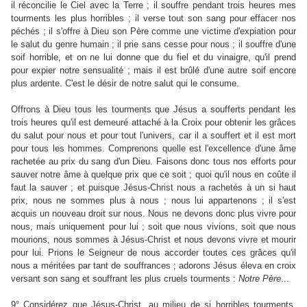
il réconcilie le Ciel avec la Terre ; il souffre pendant trois heures mes
tourments les plus horribles ; il verse tout son sang pour effacer nos
péchés ; il s'offre à Dieu son Père comme une victime d'expiation pour
le salut du genre humain ; il prie sans cesse pour nous ; il souffre d'une
soif horrible, et on ne lui donne que du fiel et du vinaigre, qu'il prend
pour expier notre sensualité ; mais il est brûlé d'une autre soif encore
plus ardente. C'est le désir de notre salut qui le consume.
Offrons à Dieu tous les tourments que Jésus a soufferts pendant les
trois heures qu'il est demeuré attaché à la Croix pour obtenir les grâces
du salut pour nous et pour tout l'univers, car il a souffert et il est mort
pour tous les hommes. Comprenons quelle est l'excellence d'une âme
rachetée au prix du sang d'un Dieu. Faisons donc tous nos efforts pour
sauver notre âme à quelque prix que ce soit ; quoi qu'il nous en coûte il
faut la sauver ; et puisque Jésus-Christ nous a rachetés à un si haut
prix, nous ne sommes plus à nous ; nous lui appartenons ; il s'est
acquis un nouveau droit sur nous. Nous ne devons donc plus vivre pour
nous, mais uniquement pour lui ; soit que nous vivions, soit que nous
mourions, nous sommes à Jésus-Christ et nous devons vivre et mourir
pour lui. Prions le Seigneur de nous accorder toutes ces grâces qu'il
nous a méritées par tant de souffrances ; adorons Jésus éleva en croix
versant son sang et souffrant les plus cruels tourments :
Notre
Père
...
9° Considérez que Jésus-Christ, au milieu de si horribles tourments,