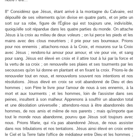
8° Considérez que Jésus, étant arrivé à la montagne du Calvaire, est
dépouillé de ses vêtements qu'on divise en quatre parts, et on jette un
sort sur sa robe, figure de l'Église qui est toujours une, indivisible,
quoiqu'elle soit répandue dans les quatre parties du monde. On attache
Jésus à la croix au milieu de deux voleurs ; on lui perce les pieds et les
mains avec des clous meurtriers ; il prie pour ses bourreaux. Prions
pour nos ennemis ; attachons-nous à la Croix, et mourons sur la Croix
avec Jésus ; rendons-lui amour pour amour, et vie pour vie, et sang
pour sang. Jésus est élevé en croix et il attire tout à lui par la force et
la vertu de sa croix ; on renouvelle ses plaies et ses tourments par les
secousses qu'on lui donne en plantant et en fixant la croix. Prions-le de
renouveler tout en nous, et renouvelons souvent nos intentions et nos
résolutions. Jésus élevé en croix se voit abandonné de Dieu et des
hommes ; son Père le livre pour l'amour de nous à ses ennemis, à la
mort et aux tourments ; et les hommes, loin de l'assister dans ses
peines, insultent à son malheur. Apprenons à souffrir un abandon total
et une désolation universelle ; attendons-nous à être abandonnés des
hommes, de nos amis et même de nos parents ; mais qu'importe que
tout le monde nous abandonne, pourvu que Jésus soit toujours avec
nous. Prions Marie, qui n'a pas abandonné Jésus, de nous assister
dans nos tribulations et nos tentations. Jésus ainsi élevé en croix entre
le Ciel et la Terre faite l'office de médiateur entre Dieu et les hommes ;