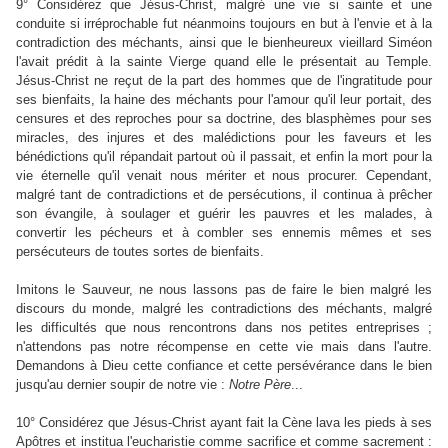
9° Considérez que Jésus-Christ, malgré une vie si sainte et une
conduite si irréprochable fut néanmoins toujours en but à l'envie et à la
contradiction des méchants, ainsi que le bienheureux vieillard Siméon
l'avait prédit à la sainte Vierge quand elle le présentait au Temple.
Jésus-Christ ne reçut de la part des hommes que de l'ingratitude pour
ses bienfaits, la haine des méchants pour l'amour qu'il leur portait, des
censures et des reproches pour sa doctrine, des blasphèmes pour ses
miracles, des injures et des malédictions pour les faveurs et les
bénédictions qu'il répandait partout où il passait, et enfin la mort pour la
vie éternelle qu'il venait nous mériter et nous procurer. Cependant,
malgré tant de contradictions et de persécutions, il continua à prêcher
son évangile, à soulager et guérir les pauvres et les malades, à
convertir les pécheurs et à combler ses ennemis mêmes et ses
persécuteurs de toutes sortes de bienfaits.
Imitons le Sauveur, ne nous lassons pas de faire le bien malgré les
discours du monde, malgré les contradictions des méchants, malgré
les difficultés que nous rencontrons dans nos petites entreprises ;
n'attendons pas notre récompense en cette vie mais dans l'autre.
Demandons à Dieu cette confiance et cette persévérance dans le bien
jusqu'au dernier soupir de notre vie :
Notre
Père
...
10° Considérez que Jésus-Christ ayant fait la Cène lava les pieds à ses
Apôtres et institua l'eucharistie comme sacrifice et comme sacrement :