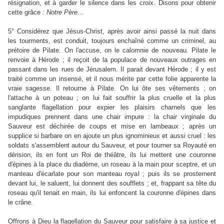
résignation, et à garder le silence dans les croix. Disons pour obtenir
cette grâce :
Notre
Père
...
5° Considérez que Jésus-Christ, après avoir ainsi passé la nuit dans
les tourments, est conduit, toujours enchaîné comme un criminel, au
prétoire de Pilate. On l'accuse, on le calomnie de nouveau. Pilate le
renvoie à Hérode ; il reçoit de la populace de nouveaux outrages en
passant dans les rues de Jérusalem. Il parait devant Hérode ; il y est
traité comme un insensé, et il nous mérite par cette folie apparente la
vraie sagesse. Il retourne à Pilate. On lui ôte ses vêtements ; on
l'attache à un poteau ; on lui fait souffrir la plus cruelle et la plus
sanglante flagellation pour expier les plaisirs charnels que les
impudiques prennent dans une chair impure : la chair virginale du
Sauveur est déchirée de coups et mise en lambeaux ; après un
supplice si barbare on en ajoute un plus ignominieux et aussi cruel : les
soldats s'assemblent autour du Sauveur, et pour tourner sa Royauté en
dérision, ils en font un Roi de théâtre, ils lui mettent une couronne
d'épines à la place du diadème, un roseau à la main pour sceptre, et un
manteau d'écarlate pour son manteau royal ; puis ils se prosternent
devant lui, le saluent, lui donnent des soufflets ; et, frappant sa tête du
roseau qu'il tenait en main, ils lui enfoncent la couronne d'épines dans
le crâne.
Offrons à Dieu la flagellation du Sauveur pour satisfaire à sa justice et