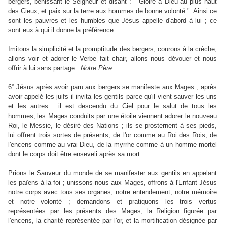
bergers, bénissant le Seigneur et disant : " Gloire à Dieu au plus haut
des Cieux, et paix sur la terre aux hommes de bonne volonté ". Ainsi ce
sont les pauvres et les humbles que Jésus appelle d'abord à lui ; ce
sont eux à qui il donne la préférence.
Imitons la simplicité et la promptitude des bergers, courons à la crèche,
allons voir et adorer le Verbe fait chair, allons nous dévouer et nous
offrir à lui sans partage :
Notre
Père
...
6° Jésus après avoir paru aux bergers se manifeste aux Mages ; après
avoir appelé les juifs il invita les gentils parce qu'il vient sauver les uns
et les autres : il est descendu du Ciel pour le salut de tous les
hommes, les Mages conduits par une étoile viennent adorer le nouveau
Roi, le Messie, le désiré des Nations ; ils se prosternent à ses pieds,
lui offrent trois sortes de présents, de l'or comme au Roi des Rois, de
l'encens comme au vrai Dieu, de la myrrhe comme à un homme mortel
dont le corps doit être enseveli après sa mort.
Prions le Sauveur du monde de se manifester aux gentils en appelant
les païens à la foi ; unissons-nous aux Mages, offrons à l'Enfant Jésus
notre corps avec tous ses organes, notre entendement, notre mémoire
et notre volonté ; demandons et pratiquons les trois vertus
représentées par les présents des Mages, la Religion figurée par
l'encens, la charité représentée par l'or, et la mortification désignée par