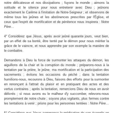
notre délicatesse et nos dissipations ; fuyons le monde ; aimons la
solitude et le silence pour nous entretenir avec Dieu ; jeûnons
exactement le Carême à l'imitation de Notre-Seigneur ; et observons de
même tous les jeûnes et les abstinences prescrites par l'Église, et
ceux que l'esprit de mortification et de pénitence nous inspirera :
Notre
Père
...
4° Considérez que Jésus, après avoir jeûné quarante jours, veut bien,
par un effet de sa bonté, être tenté par le démon pour nous mériter la
grâce de le vaincre, et nous apprendre par son exemple la manière de
le combattre.
Demandons à Dieu la force de surmonter les attaques du démon, les
aiguillons de la chair et la corruption du monde ; préparons-nous à la
tentation par la prière, le jeûne, ma mortification et la participation des
sacrements ; évitons les occasions du péché ; dans la tentation
humilions-nous, recourons à Dieu, faisons des efforts pour la surmonter
en renonçant à l'attrait du plaisir et en pratiquant des actes et des
vertus contraires ; après la tentation, remercions Dieu de nous en avoir
délivrés ; si nous avons eu le malheur d'y succomber, relevons-nous
promptement de notre chute ; soyons plus vigilants, plus fermes contre
les tentations à venir ; prions pour les personnes tentées :
Notre
Père
...
5° Considérez que Jésus commence la prédication de son évangile en