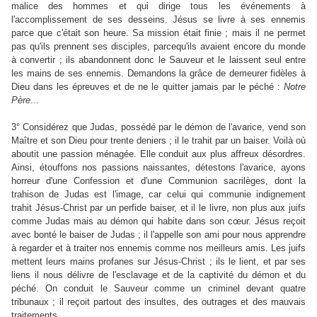
malice des hommes et qui dirige tous les événements à
l'accomplissement de ses desseins. Jésus se livre à ses ennemis
parce que c'était son heure. Sa mission était finie ; mais il ne permet
pas qu'ils prennent ses disciples, parcequ'ils avaient encore du monde
à convertir ; ils abandonnent donc le Sauveur et le laissent seul entre
les mains de ses ennemis. Demandons la grâce de demeurer fidèles à
Dieu dans les épreuves et de ne le quitter jamais par le péché :
Notre
Père
...
3° Considérez que Judas, possédé par le démon de l'avarice, vend son
Maître et son Dieu pour trente deniers ; il le trahit par un baiser. Voilà où
aboutit une passion ménagée. Elle conduit aux plus affreux désordres.
Ainsi, étouffons nos passions naissantes, détestons l'avarice, ayons
horreur d'une Confession et d'une Communion sacrilèges, dont la
trahison de Judas est l'image, car celui qui communie indignement
trahit Jésus-Christ par un perfide baiser, et il le livre, non plus aux juifs
comme Judas mais au démon qui habite dans son cœur. Jésus reçoit
avec bonté le baiser de Judas ; il l'appelle son ami pour nous apprendre
à regarder et à traiter nos ennemis comme nos meilleurs amis. Les juifs
mettent leurs mains profanes sur Jésus-Christ ; ils le lient, et par ses
liens il nous délivre de l'esclavage et de la captivité du démon et du
péché. On conduit le Sauveur comme un criminel devant quatre
tribunaux ; il reçoit partout des insultes, des outrages et des mauvais
traitements.