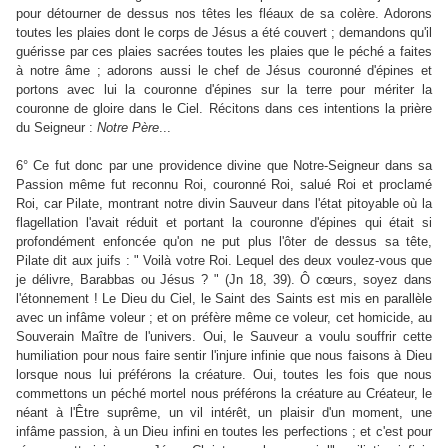
pour détourner de dessus nos têtes les fléaux de sa colère. Adorons
toutes les plaies dont le corps de Jésus a été couvert ; demandons qu'il
guérisse par ces plaies sacrées toutes les plaies que le péché a faites
à notre âme ; adorons aussi le chef de Jésus couronné d'épines et
portons avec lui la couronne d'épines sur la terre pour mériter la
couronne de gloire dans le Ciel. Récitons dans ces intentions la prière
du Seigneur :
Notre
Père
...
6° Ce fut donc par une providence divine que Notre-Seigneur dans sa
Passion même fut reconnu Roi, couronné Roi, salué Roi et proclamé
Roi, car Pilate, montrant notre divin Sauveur dans l'état pitoyable où la
flagellation l'avait réduit et portant la couronne d'épines qui était si
profondément enfoncée qu'on ne put plus l'ôter de dessus sa tête,
Pilate dit aux juifs : " Voilà votre Roi. Lequel des deux voulez-vous que
je délivre, Barabbas ou Jésus ? " (Jn 18, 39). Ô cœurs, soyez dans
l'étonnement ! Le Dieu du Ciel, le Saint des Saints est mis en parallèle
avec un infâme voleur ; et on préfère même ce voleur, cet homicide, au
Souverain Maître de l'univers. Oui, le Sauveur a voulu souffrir cette
humiliation pour nous faire sentir l'injure infinie que nous faisons à Dieu
lorsque nous lui préférons la créature. Oui, toutes les fois que nous
commettons un péché mortel nous préférons la créature au Créateur, le
néant à l'Être suprême, un vil intérêt, un plaisir d'un moment, une
infâme passion, à un Dieu infini en toutes les perfections ; et c'est pour