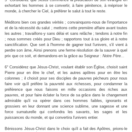
exhortant les hommes à se convertir, à faire pénitence, à mépriser le
monde, à chercher le Ciel, à préférer le salut à tout le reste.
Méditons bien ces grandes vérités ; convainquons-nous de l'importance
et de la nécessité du salut ; mettons cette première affaire avant toutes
les autres ; travaillons-y sans délai et sans relâche ; tendons à notre fin
; nous sommes créés pour Dieu ; rapportons tout à sa gloire et à notre
sanctification. Que sert à l'homme de gagner tout l'univers, s'il vient à
perdre son âme, Ainsi prenons une ferme résolution de la sauver à quel
prix que ce soit, et demandons-en la grâce au Seigneur :
Notre
Père
...
6° Considérez que Jésus-Christ, voulant établir son Église, choisit saint
Pierre pour en être le chef, et les autres apôtres pour en être les
colonnes ; il choisit pour ses disciples de pauvres pécheurs pour nous
faire voir qu'il préfère la pauvreté aux richesses, pour condamner la
préférence que nous faisons en mille occasions des riches aux
pauvres, et pour faire éclater la force de sa grâce dans le changement
admirable qu'il va opérer dans ces hommes faibles, ignorants et
grossiers en leur donnant une science sublime, une sagesse et une
force surnaturelle qui confondra les savants, les sages et les
puissances du monde, et qui convertira l'univers entier.
Bénissons Jésus-Christ dans le choix qu'il a fait des Apôtres, prions-le