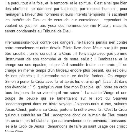
il a perdu tout à la fois, et le temporel et le spirituel. C'est ainsi que bien
des chrétiens se damnent par faiblesse, par respect humain ; pour
ménager la faveur des hommes et leurs intérêts temporels ils sacrifient
les intérêts de Dieu et de ceux de leur conscience ; cependant ils
veulent se justifier aux yeux des hommes comme Pilate ; mais ils
seront condamnés au Tribunal de Dieu.
Prémunissons-nous contre ces dangers, ne faisons jamais rien contre
notre conscience et notre devoir. Pilate livre donc Jésus aux juifs pour
être crucifié ; on le conduit à la Croix ; il l'envisage avec joie comme
l'instrument de son triomphe et de notre salut ; il l'embrasse et la
charge sur ses épaules, et par là il sanctifie toutes nos croix ; il se
charge en même temps d'un fardeau encore plus pesant, qui est celui
de nos péchés ; il succombe sous ce double fardeau. On engage
Simon à porter la Croix avec lui et après lui, et ainsi qu'il l'avait dit dans
son évangile : " Si quelqu'un veut être mon Disciple, qu'il porte sa croix
tous les jours de sa vie et qu'il me suive ". La sainte Vierge et une
troupe de peuple qui se lamentaient sur le sort du Sauveur
l'accompagnent dans ce triste voyage. Joignons-nous à eux, suivons
Jésus-Christ, portons sa Croix, portons la nôtre avec lui. C'est la Croix
qui nous conduira au Ciel ; acceptons donc de la main de Dieu toutes
les croix et les tribulations que sa providence nous envoiera ; unissons-
les à la Croix de Jésus ; demandons de faire un saint usage des croix :
Notre
Père
...