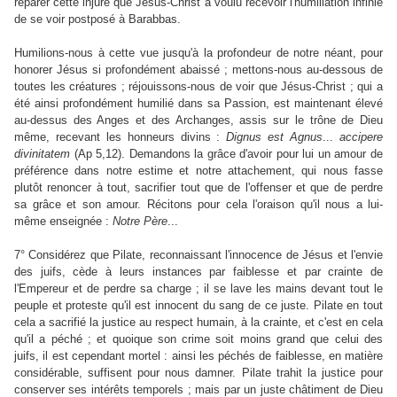
réparer cette injure que Jésus-Christ a voulu recevoir l'humiliation infinie
de se voir postposé à Barabbas.
Humilions-nous à cette vue jusqu'à la profondeur de notre néant, pour
honorer Jésus si profondément abaissé ; mettons-nous au-dessous de
toutes les créatures ; réjouissons-nous de voir que Jésus-Christ ; qui a
été ainsi profondément humilié dans sa Passion, est maintenant élevé
au-dessus des Anges et des Archanges, assis sur le trône de Dieu
même, recevant les honneurs divins :
Dignus
est
Agnus
...
accipere
divinitatem
(Ap 5,12). Demandons la grâce d'avoir pour lui un amour de
préférence dans notre estime et notre attachement, qui nous fasse
plutôt renoncer à tout, sacrifier tout que de l'offenser et que de perdre
sa grâce et son amour. Récitons pour cela l'oraison qu'il nous a lui-
même enseignée :
Notre
Père
...
7° Considérez que Pilate, reconnaissant l'innocence de Jésus et l'envie
des juifs, cède à leurs instances par faiblesse et par crainte de
l'Empereur et de perdre sa charge ; il se lave les mains devant tout le
peuple et proteste qu'il est innocent du sang de ce juste. Pilate en tout
cela a sacrifié la justice au respect humain, à la crainte, et c'est en cela
qu'il a péché ; et quoique son crime soit moins grand que celui des
juifs, il est cependant mortel : ainsi les péchés de faiblesse, en matière
considérable, suffisent pour nous damner. Pilate trahit la justice pour
conserver ses intérêts temporels ; mais par un juste châtiment de Dieu