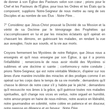
de donner à son Église des Pasteurs selon son cœur ; prions pour le
Chef et les Pasteurs de l'Église, pour tous les Ordres et les États qui la
composent; supplions Notre-Seigneur de nous mettre au rang de ses
Disciples et au nombre de ses Élus :
Notre
Père
...
7° Considérez que Jésus-Christ prouvait la Divinité de sa Mission et la
vérité de sa Doctrine par le témoignage des Prophéties qui
s'accomplissaient en lui et par les miracles éclatants qu'il opérait en
chassant les démons, en guérissant les malades, en rendant la vue
aux aveugles, l'ouïe aux sourds, et la vie aux morts.
Croyons fermement les Mystères de notre Religion, que Jésus nous a
enseignés et qu'il nous enseigne par son Église, à qui il a promis
l'infaillibilité ; remercions-le de nous avoir révélé des Mystères si
sublimes et une doctrine si sainte ; conformons-y notre conduite ;
prions Notre-Seigneur, qui est notre véritable Médecin, d'opérer sur nos
âmes d'une manière invisible des miracles et des prodiges comme il en
opérait sur les corps dans le temps de sa vie mortelle ; demandons qu'il
chasse le démon de notre cœur s'il y habite par le péché ; demandons
qu'il ressuscite nos âmes à la grâce, qu'il guérisse toutes nos maladies
spirituelles, qu'il change nos vices en vertus, notre orgueil en humilité,
notre amour-propre en haine de nous-mêmes, notre avarice en libéralité,
notre gourmandise en sobriété, notre colère en patience et en douceur,
notre paresse en diligence et en ferveur :
Notre
Père
...