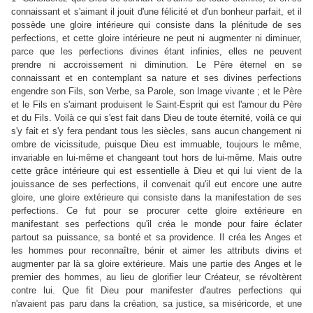
connaissant et s'aimant il jouit d'une félicité et d'un bonheur parfait, et il
possède une gloire intérieure qui consiste dans la plénitude de ses
perfections, et cette gloire intérieure ne peut ni augmenter ni diminuer,
parce que les perfections divines étant infinies, elles ne peuvent
prendre ni accroissement ni diminution. Le Père éternel en se
connaissant et en contemplant sa nature et ses divines perfections
engendre son Fils, son Verbe, sa Parole, son Image vivante ; et le Père
et le Fils en s'aimant produisent le Saint-Esprit qui est l'amour du Père
et du Fils. Voilà ce qui s'est fait dans Dieu de toute éternité, voilà ce qui
s'y fait et s'y fera pendant tous les siècles, sans aucun changement ni
ombre de vicissitude, puisque Dieu est immuable, toujours le même,
invariable en lui-même et changeant tout hors de lui-même. Mais outre
cette grâce intérieure qui est essentielle à Dieu et qui lui vient de la
jouissance de ses perfections, il convenait qu'il eut encore une autre
gloire, une gloire extérieure qui consiste dans la manifestation de ses
perfections. Ce fut pour se procurer cette gloire extérieure en
manifestant ses perfections qu'il créa le monde pour faire éclater
partout sa puissance, sa bonté et sa providence. Il créa les Anges et
les hommes pour reconnaître, bénir et aimer les attributs divins et
augmenter par là sa gloire extérieure. Mais une partie des Anges et le
premier des hommes, au lieu de glorifier leur Créateur, se révoltèrent
contre lui. Que fit Dieu pour manifester d'autres perfections qui
n'avaient pas paru dans la création, sa justice, sa miséricorde, et une