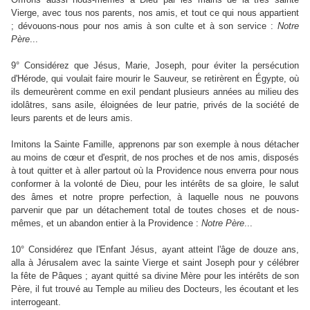
Vierge, avec tous nos parents, nos amis, et tout ce qui nous appartient
; dévouons-nous pour nos amis à son culte et à son service :
Notre
Père
...
9° Considérez que Jésus, Marie, Joseph, pour éviter la persécution
d'Hérode, qui voulait faire mourir le Sauveur, se retirèrent en Égypte, où
ils demeurèrent comme en exil pendant plusieurs années au milieu des
idolâtres, sans asile, éloignées de leur patrie, privés de la société de
leurs parents et de leurs amis.
Imitons la Sainte Famille, apprenons par son exemple à nous détacher
au moins de cœur et d'esprit, de nos proches et de nos amis, disposés
à tout quitter et à aller partout où la Providence nous enverra pour nous
conformer à la volonté de Dieu, pour les intérêts de sa gloire, le salut
des âmes et notre propre perfection, à laquelle nous ne pouvons
parvenir que par un détachement total de toutes choses et de nous-
mêmes, et un abandon entier à la Providence :
Notre
Père
...
10° Considérez que l'Enfant Jésus, ayant atteint l'âge de douze ans,
alla à Jérusalem avec la sainte Vierge et saint Joseph pour y célébrer
la fête de Pâques ; ayant quitté sa divine Mère pour les intérêts de son
Père, il fut trouvé au Temple au milieu des Docteurs, les écoutant et les
interrogeant.