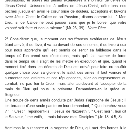
désolations, et toutes les peines extérieures à l'honneur de celles de
Jésus-Christ. Unissons-les à celles de Jésus-Christ, détestons nos
péchés jusqu'à en avoir le cœur brisé de douleur, acceptons et buvons
avec Jésus-Christ le Calice de sa Passion ; disons comme lui : " Mon
Dieu, si ce Calice ne peut passer sans que je le boive, que votre
volonté soit faite et non la mienne " (Mt 26, 39) :
Notre
Père
...
2° Considérez que, le moment des souffrances extérieures de Jésus
étant arrivé, il se lève, il va au-devant de ses ennemis, il se livre à eux
pour nous apprendre qu'il est permis de sentir sa faiblesse dans le
temps où l'on prend ses résolutions, mais qu'il fait s'armer de force
dans le temps où il s'agit de les mettre en exécution et que, quand le
moment fixé dans les décrets de Dieu est arrivé pour faire ou souffrir
quelque chose pour sa gloire et le salut des âmes, il faut vaincre et
surmonter nos craintes et nos répugnances, aller courageusement au
combat, ne pas fuir le Croix, mais aller au-devant et l'accepter de la
main de Dieu qui nous la présente. Demandons-en la grâce au
Seigneur.
Une troupe de gens armés conduite par Judas s'approche de Jésus ; il
les terrasse d'une seule parole en leur demandant, " Qui cherchez-vous
? ". " C'est ", répondent-ils, " Jésus de Nazareth ". " C'est moi ", leur dit
le Sauveur, " me voilà,... mais laissez mes Disciples " (Jn 18, 4-5, 8).
Admirons la puissance et la sagesse de Dieu, qui met des bornes à la