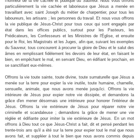
l'honneur de la vie cachée et publique du Sauveur. Nous vous offrons
particulièrement la vie cachée et laborieuse que Jésus a menée en
travaillant avec saint Joseph du métier de charpentier, pour tous les
laboureurs, les artisans ; les personnes du travail. Et nous vous offrons
la vie publique de Jésus-Christ pour tous ceux qui sont engagés par
état dans les offices publics, surtout pour les Pasteurs, les
Prédicateurs, les Confesseurs et les Ministres de l'Église, et ensuite
pour le Roi, les Magistrats et les Juges, afin que, suivant les exemples
du Sauveur, tous concourent à procurer la gloire de Dieu et le salut des
âmes en remplissant fidèlement les devoirs de leur état, en faisant le
bien, en empêchant le mal, en servant Dieu, en édifiant le prochain, en
se sanctifiant eux-mêmes.
Offrons la vie toute sainte, toute divine, toute surnaturelle que Jésus a
menée sur la terre pour expier la vie inutile, toute humaine, charnelle,
sensuelle, animale, que nous avons menée jusqu'ici. Offrons la vie
intérieure de Jésus pour expier notre vie dissipée, et demandons la
grâce d'en mener désormais une intérieure pour honorer l'intérieur de
Jésus. Offrons la vie extérieure de Jésus pour réparer notre vie
criminelle et scandaleuse ; demandons la grâce de mener une vie
réglée et édifiante pour imiter la vie extérieure de Jésus. En un mot
offrons à Dieu tout ce que Jésus-Christ a fait, dit et pensé pendant les
trente-trois ans qu'il a été sur la terre pour expier tout le mal que nous
avons fait, et suppléer à tout le bien que nous avons commis depuis