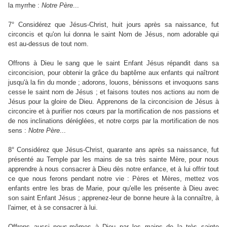
la myrrhe :
Notre
Père
...
7° Considérez que Jésus-Christ, huit jours après sa naissance, fut
circoncis et qu'on lui donna le saint Nom de Jésus, nom adorable qui
est au-dessus de tout nom.
Offrons à Dieu le sang que le saint Enfant Jésus répandit dans sa
circoncision, pour obtenir la grâce du baptême aux enfants qui naîtront
jusqu'à la fin du monde ; adorons, louons, bénissons et invoquons sans
cesse le saint nom de Jésus ; et faisons toutes nos actions au nom de
Jésus pour la gloire de Dieu. Apprenons de la circoncision de Jésus à
circoncire et à purifier nos cœurs par la mortification de nos passions et
de nos inclinations déréglées, et notre corps par la mortification de nos
sens :
Notre
Père
...
8° Considérez que Jésus-Christ, quarante ans après sa naissance, fut
présenté au Temple par les mains de sa très sainte Mère, pour nous
apprendre à nous consacrer à Dieu dès notre enfance, et à lui offrir tout
ce que nous ferons pendant notre vie : Pères et Mères, mettez vos
enfants entre les bras de Marie, pour qu'elle les présente à Dieu avec
son saint Enfant Jésus ; apprenez-leur de bonne heure à la connaître, à
l'aimer, et à se consacrer à lui.
Offrons aussi nous-mêmes à Dieu par les mains de la très sainte