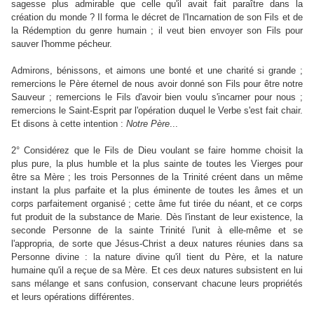
sagesse plus admirable que celle qu'il avait fait paraître dans la
création du monde ? Il forma le décret de l'Incarnation de son Fils et de
la Rédemption du genre humain ; il veut bien envoyer son Fils pour
sauver l'homme pécheur.
Admirons, bénissons, et aimons une bonté et une charité si grande ;
remercions le Père éternel de nous avoir donné son Fils pour être notre
Sauveur ; remercions le Fils d'avoir bien voulu s'incarner pour nous ;
remercions le Saint-Esprit par l'opération duquel le Verbe s'est fait chair.
Et disons à cette intention :
Notre
Père
...
2° Considérez que le Fils de Dieu voulant se faire homme choisit la
plus pure, la plus humble et la plus sainte de toutes les Vierges pour
être sa Mère ; les trois Personnes de la Trinité créent dans un même
instant la plus parfaite et la plus éminente de toutes les âmes et un
corps parfaitement organisé ; cette âme fut tirée du néant, et ce corps
fut produit de la substance de Marie. Dès l'instant de leur existence, la
seconde Personne de la sainte Trinité l'unit à elle-même et se
l'appropria, de sorte que Jésus-Christ a deux natures réunies dans sa
Personne divine : la nature divine qu'il tient du Père, et la nature
humaine qu'il a reçue de sa Mère. Et ces deux natures subsistent en lui
sans mélange et sans confusion, conservant chacune leurs propriétés
et leurs opérations différentes.