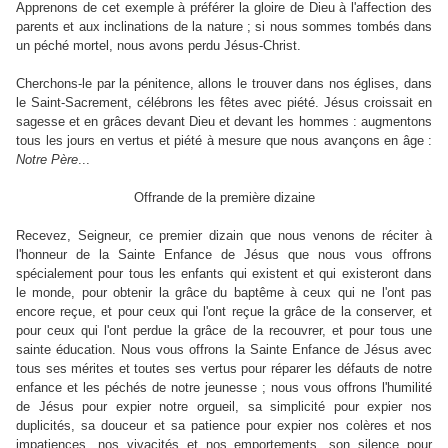
Apprenons de cet exemple à préférer la gloire de Dieu à l'affection des
parents et aux inclinations de la nature ; si nous sommes tombés dans
un péché mortel, nous avons perdu Jésus-Christ.
Cherchons-le par la pénitence, allons le trouver dans nos églises, dans
le Saint-Sacrement, célébrons les fêtes avec piété. Jésus croissait en
sagesse et en grâces devant Dieu et devant les hommes : augmentons
tous les jours en vertus et piété à mesure que nous avançons en âge :
Notre
Père
...
Offrande de la première dizaine
Recevez, Seigneur, ce premier dizain que nous venons de réciter à
l'honneur de la Sainte Enfance de Jésus que nous vous offrons
spécialement pour tous les enfants qui existent et qui existeront dans
le monde, pour obtenir la grâce du baptême à ceux qui ne l'ont pas
encore reçue, et pour ceux qui l'ont reçue la grâce de la conserver, et
pour ceux qui l'ont perdue la grâce de la recouvrer, et pour tous une
sainte éducation. Nous vous offrons la Sainte Enfance de Jésus avec
tous ses mérites et toutes ses vertus pour réparer les défauts de notre
enfance et les péchés de notre jeunesse ; nous vous offrons l'humilité
de Jésus pour expier notre orgueil, sa simplicité pour expier nos
duplicités, sa douceur et sa patience pour expier nos colères et nos
impatiences, nos vivacités et nos emportements, son silence pour