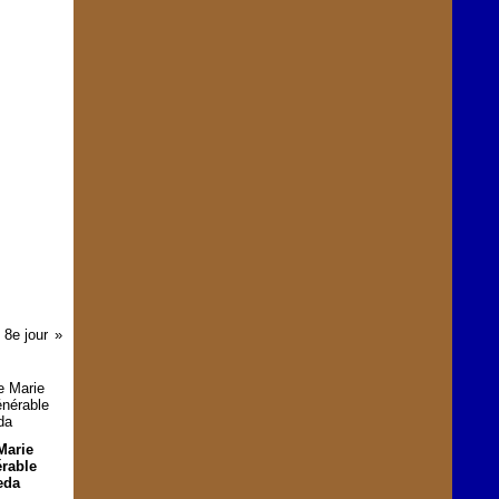
 8e jour
Marie
érable
eda