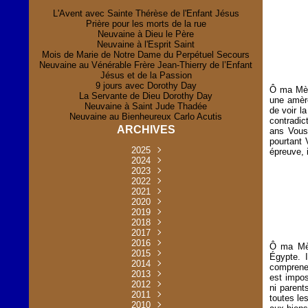
L'Avent avec Sainte Thérèse de l'Enfant Jésus
Prière pour les morts de la rue
Neuvaine à Dieu le Père
Neuvaine à l'Esprit Saint
Mois de Marie de Notre Dame du Perpétuel Secours
Neuvaine au Vénérable Frère Jean-Thierry de l’Enfant
Jésus et de la Passion
9 jours avec Dorothy Day
Ô ma Mère
La Servante de Dieu Dorothy Day
une amère
Neuvaine à Saint Jude Thadée
de voir l
Neuvaine au Bienheureux Carlo Acutis
contradic
ARCHIVES
ans Vous 
pourtant
2025
épreuve, 
Novembre
2024
(2)
Novembre
2023
Juillet
(1)
(2)
Décembre
Octobre
2022
Mai
(1)
(2)
(1)
Novembre
Décembre
2021
Août
Avril
(1)
(1)
(1)
(6)
Novembre
Décembre
Octobre
2020
Janvier
Mai
(8)
(1)
(1)
(32)
(36)
Novembre
Décembre
Octobre
2019
Juin
Avril
(29)
(2)
(2)
(6)
(4)
Novembre
Octobre
Octobre
2018
Août
Mars
Mai
(31)
(33)
(1)
(30)
(9)
(4)
Septembre
Décembre
Octobre
2017
Juillet
Février
Mai
Avril
(30)
(2)
(32)
(17)
(1)
(6)
(3)
Septembre
Décembre
Novembre
2016
Janvier
Août
Avril
Juin
(30)
(1)
(5)
(2)
(30)
(14)
(1)
Ô ma Mèr
Novembre
Décembre
Octobre
2015
Mars
Juillet
Mai
Mai
(35)
(30)
(31)
(2)
(2)
(1)
(5)
Égypte. 
Décembre
Novembre
Octobre
2014
Février
Avril
Avril
Mai
Août
(30)
(31)
(13)
(2)
(3)
(1)
(11)
(8)
comprenez
Novembre
Septembre
Octobre
2013
Mars
Août
Mars
Avril
Juin
(30)
(32)
(5)
(3)
(1)
(1)
(31)
(1)
est impos
Décembre
Septembre
Octobre
2012
Juillet
Février
Mai
Août
(30)
(33)
(3)
(2)
(6)
(16)
(6)
ni parent
Novembre
Décembre
Septembre
Janvier
2011
Juillet
Avril
Août
Juin
(31)
(4)
(2)
(6)
(30)
(29)
(12)
(2)
toutes le
Novembre
Décembre
Octobre
2010
Juin
Mars
Mai
Août
Juin
(32)
(31)
(4)
(4)
(3)
(8)
(42)
(45)