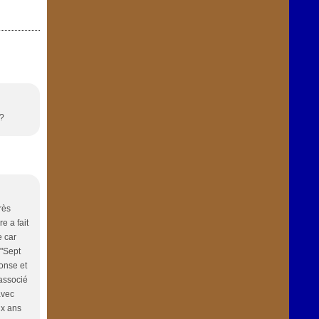
 ?
rès
e a fait
e car
 "Sept
ponse et
 associé
avec
ux ans