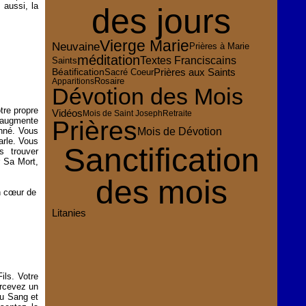
 aussi, la
des jours
Vierge Marie
Neuvaine
Prières à Marie
méditation
Textes Franciscains
Saints
Prières aux Saints
Sacré Coeur
Béatification
Rosaire
Apparitions
Dévotion des Mois
re propre
Vidéos
Mois de Saint Joseph
Retraite
i augmente
Prières
Mois de Dévotion
onné. Vous
arle. Vous
Sanctification
s trouver
 Sa Mort,
des mois
on cœur de
Litanies
ils. Votre
ercevez un
du Sang et