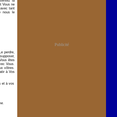
sentez la
nt Vous ne
 avec tant
e nous le
Publicité
Le perdre,
supposer,
Vous êtes
avec Vous.
ux vôtres.
tir à Vos
s et à vos
me.