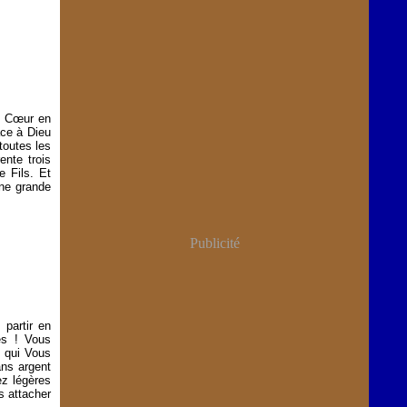
re Cœur en
âce à Dieu
toutes les
ente trois
e Fils. Et
ne grande
Publicité
partir en
es ! Vous
 qui Vous
ans argent
ez légères
s attacher