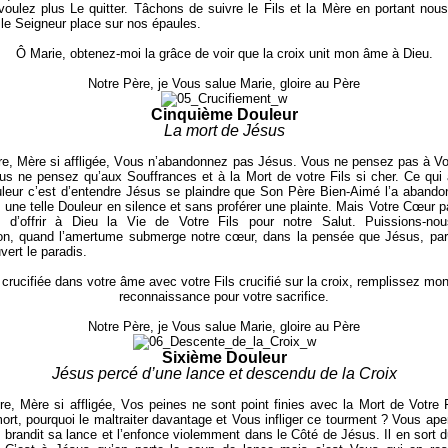
oulez plus Le quitter. Tâchons de suivre le Fils et la Mère en portant nous
 le Seigneur place sur nos épaules.
Ô Marie, obtenez-moi la grâce de voir que la croix unit mon âme à Dieu.
Notre Père, je Vous salue Marie, gloire au Père
Cinquième Douleur
La mort de Jésus
, Mère si affligée,
V
ous n’abandonnez pas Jésus. Vous ne pensez pas à Vot
us ne pensez qu’aux Souffrances et à la Mort de votre Fils si cher. Ce qu
leur c’est d’entendre Jésus se plaindre que Son Père Bien-Aimé l’a aband
 une telle Douleur en silence et sans proférer une plainte. Mais Votre Cœur p
z d’offrir à Dieu la Vie de Votre Fils pour notre Salut. Puissions-nou
ion, quand l’amertume submerge notre cœur, dans la pensée que Jésus, par
vert le paradis.
crucifiée dans votre âme avec votre Fils crucifié sur la croix, remplissez m
reconnaissance pour votre sacrifice.
Notre Père, je Vous salue Marie, gloire au Père
Sixième Douleur
Jésus percé d’une lance et descendu de la Croix
, Mère si affligée,
V
os peines ne sont point finies avec la Mort de Votre F
mort, pourquoi le maltraiter davantage et Vous infliger ce tourment ? Vous ap
i brandit sa lance et l’enfonce violemment dans le Côté de Jésus. Il en sort 