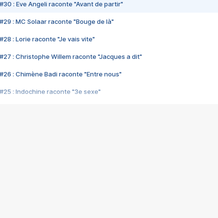
#30 : Eve Angeli raconte "Avant de partir"
#29 : MC Solaar raconte "Bouge de là"
28 : Lorie raconte "Je vais vite"
#27 : Christophe Willem raconte "Jacques a dit"
#26 : Chimène Badi raconte "Entre nous"
#25 : Indochine raconte "3e sexe"
#24 : Zaho raconte "C'est chelou"
#23 : Patrick Bruel raconte "Au café des délices"
#22 : Kyo raconte "Le chemin"
#21 : Nolwenn Leroy raconte "Cassé"
#20 : Patrick Hernandez raconte "Born to be alive"
#19 : Lorie raconte "Près de moi"
#18 : Michael Jones raconte "A nos actes manqués" (avec Jean-Jacque