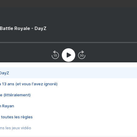
 Battle Royale - DayZ
 DayZ
 a 13 ans (et vous l'avez ignoré)
e (littéralement)
im Rayan
 toutes les règles
s les jeux vidéo