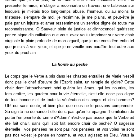
présenter le miroir, m'obliger à reconnaître un travers, une faiblesse sur
lesquels je m'étais trop long-temps abusé, l'humeur, ou au moins la
tristesse, s'empare de moi, je récrimine, je me plains, et peut-être je
paie par un injuste et amer ressentiment un service digne de toute ma
reconnaissance. O Sauveur plein de justice et d'innocence! guérissez
par ce signe d'humiliation que vous avez voulu imprimer sur votre chair
virginale la plaie profonde de mon orgueil; que je me considère enfin tel
que je suis à vos yeux, et que je ne veuille pas paraître tout autre aux
yeux du prochain.
La honte du péché
Le corps que le Verbe a pris dans les chastes entrailles de Marie n'est-il
donc pas le chef d'œuvre de l'Esprit saint, un temple de gloire? Cette
chair dont l'attouchement béni guérira les âmes, qui les nourrira, les
fera croître, les gardera pour la vie éternelle, n'est-elle donc pas digne
de tout honneur et de toute la vénération des anges et des hommes?
Oh! oui sans doute, et bien plus que nous ne le pouvons comprendre.
Sa dignité ne demande-t-elle donc pas qu'on lui épargne l'humiliation de
porter l'empreinte du crime d'Adam? n'est-ce pas assez que le Verbe ait
été fait chair, sans qu'il soit fait encore chair de péché? O sagesse
éternelle ! vos pensées ne sont pas nos pensées, et vos voies ne sont
pas nos voies: je pense en homme, et vous agissez en Dieu. Vous la