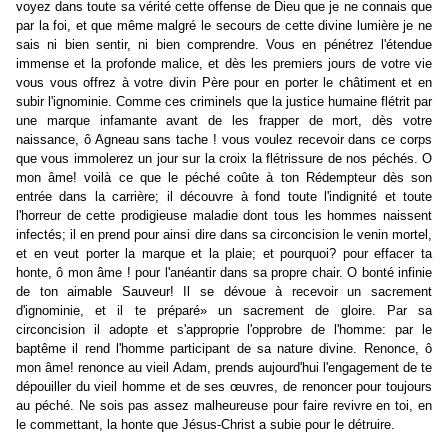
voyez dans toute sa vérité cette offense de Dieu que je ne connais que
par la foi, et que même malgré le secours de cette divine lumière je ne
sais ni bien sentir, ni bien comprendre. Vous en pénétrez l'étendue
immense et la profonde malice, et dès les premiers jours de votre vie
vous vous offrez à votre divin Père pour en porter le châtiment et en
subir l'ignominie. Comme ces criminels que la justice humaine flétrit par
une marque infamante avant de les frapper de mort, dès votre
naissance, ô Agneau sans tache ! vous voulez recevoir dans ce corps
que vous immolerez un jour sur la croix la flétrissure de nos péchés. O
mon âme! voilà ce que le péché coûte à ton Rédempteur dès son
entrée dans la carrière; il découvre à fond toute l'indignité et toute
l'horreur de cette prodigieuse maladie dont tous les hommes naissent
infectés; il en prend pour ainsi dire dans sa circoncision le venin mortel,
et en veut porter la marque et la plaie; et pourquoi? pour effacer ta
honte, ô mon âme ! pour l'anéantir dans sa propre chair. O bonté infinie
de ton aimable Sauveur! Il se dévoue à recevoir un sacrement
d'ignominie, et il te préparé» un sacrement de gloire. Par sa
circoncision il adopte et s'approprie l'opprobre de l'homme: par le
baptême il rend l'homme participant de sa nature divine. Renonce, ô
mon âme! renonce au vieil Adam, prends aujourd'hui l'engagement de te
dépouiller du vieil homme et de ses œuvres, de renoncer pour toujours
au péché. Ne sois pas assez malheureuse pour faire revivre en toi, en
le commettant, la honte que Jésus-Christ a subie pour le détruire.