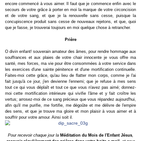
encore commencé à vous aimer. Il faut que je commence enfin avec le
secours de votre grâce à porter en moi la marque de votre circoncision
et de votre sang, et que je la renouvelle sans cesse, puisque la
concupiscence produit sans cesse de nouveaux rejetons, et que, quoi
que je fasse, je trouverai toujours en moi quelque chose à retrancher.
Prière
O divin enfant! souverain amateur des âmes, pour rendre hommage aux
souffrances et aux plaies de votre chair innocente je vous offre ma
santé, mes forces, ma vie pour être consommées à votre service dans
les exercices d'une sainte pénitence et d'une mortification continuelle.
Faites-moi cette grâce, qu'au lieu de flatter mon corps, comme je l'ai
fait jusqu'à ce jour, j'en devienne l'ennemi; que je refuse à mes sens
tout ce qui vous déplaît et tout ce que vous n'avez pas aimé; donnez-
moi cette mortification intérieure qui vivifie l'âme et y fait croître les
vertus; arrosez-moi de ce sang précieux que vous répandez aujourd'hui,
afin qu'il me purifie, me fortifie, me dégoûte et me délivre de l'empire
des sens, et que je trouve ma gloire et mon plaisir à vous aimer et à
souffrir pour votre amour. Ainsi soit il.
Pour recevoir chaque jour la
Méditation du Mois de l'Enfant Jésus
,