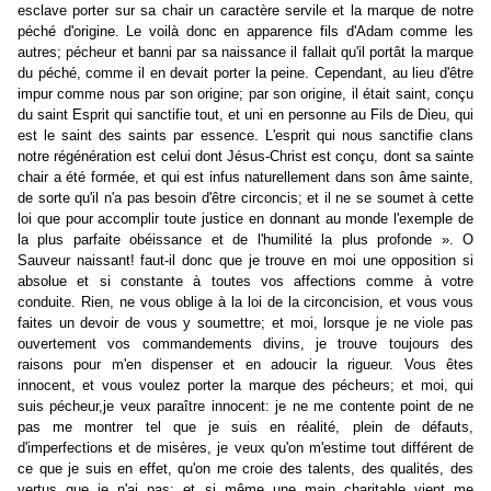
esclave porter sur sa chair un caractère servile et la marque de notre
péché d'origine. Le voilà donc en apparence fils d'Adam comme les
autres; pécheur et banni par sa naissance il fallait qu'il portât la marque
du péché, comme il en devait porter la peine. Cependant, au lieu d'être
impur comme nous par son origine; par son origine, il était saint, conçu
du saint Esprit qui sanctifie tout, et uni en personne au Fils de Dieu, qui
est le saint des saints par essence. L'esprit qui nous sanctifie clans
notre régénération est celui dont Jésus-Christ est conçu, dont sa sainte
chair a été formée, et qui est infus naturellement dans son âme sainte,
de sorte qu'il n'a pas besoin d'être circoncis; et il ne se soumet à cette
loi que pour accomplir toute justice en donnant au monde l'exemple de
la plus parfaite obéissance et de l'humilité la plus profonde ». O
Sauveur naissant! faut-il donc que je trouve en moi une opposition si
absolue et si constante à toutes vos affections comme à votre
conduite. Rien, ne vous oblige à la loi de la circoncision, et vous vous
faites un devoir de vous y soumettre; et moi, lorsque je ne viole pas
ouvertement vos commandements divins, je trouve toujours des
raisons pour m'en dispenser et en adoucir la rigueur. Vous êtes
innocent, et vous voulez porter la marque des pécheurs; et moi, qui
suis pécheur,je veux paraître innocent: je ne me contente point de ne
pas me montrer tel que je suis en réalité, plein de défauts,
d'imperfections et de misères, je veux qu'on m'estime tout différent de
ce que je suis en effet, qu'on me croie des talents, des qualités, des
vertus que je n'ai pas; et si même une main charitable vient me