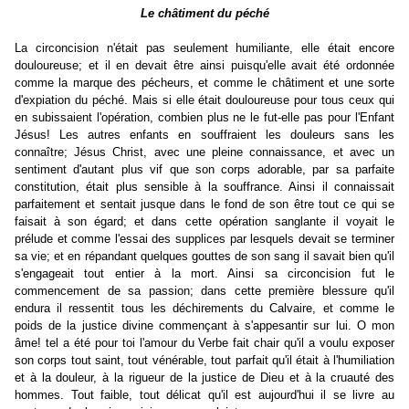
Le châtiment du péché
La circoncision n'était pas seulement humiliante, elle était encore
douloureuse; et il en devait être ainsi puisqu'elle avait été ordonnée
comme la marque des pécheurs, et comme le châtiment et une sorte
d'expiation du péché. Mais si elle était douloureuse pour tous ceux qui
en subissaient l'opération, combien plus ne le fut-elle pas pour l'Enfant
Jésus! Les autres enfants en souffraient les douleurs sans les
connaître; Jésus Christ, avec une pleine connaissance, et avec un
sentiment d'autant plus vif que son corps adorable, par sa parfaite
constitution, était plus sensible à la souffrance. Ainsi il connaissait
parfaitement et sentait jusque dans le fond de son être tout ce qui se
faisait à son égard; et dans cette opération sanglante il voyait le
prélude et comme l'essai des supplices par lesquels devait se terminer
sa vie; et en répandant quelques gouttes de son sang il savait bien qu'il
s'engageait tout entier à la mort. Ainsi sa circoncision fut le
commencement de sa passion; dans cette première blessure qu'il
endura il ressentit tous les déchirements du Calvaire, et comme le
poids de la justice divine commençant à s'appesantir sur lui. O mon
âme! tel a été pour toi l'amour du Verbe fait chair qu'il a voulu exposer
son corps tout saint, tout vénérable, tout parfait qu'il était à l'humiliation
et à la douleur, à la rigueur de la justice de Dieu et à la cruauté des
hommes. Tout faible, tout délicat qu'il est aujourd'hui il se livre au