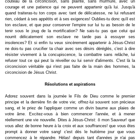
couteau de la circoncision, sans plainte, sans murmure, avec un
courage et une patience qui ne peuvent appartenir qu'à lui. Jusqu'à
quand traiteras-tu ton corps avec tant de délicatesse, ne lui refusant
rien, cédant à ses appétits et à ses exigences! Oublies-tu donc qu'il est
ton esclave, et que pour conserver l'empire sur lui tu as besoin de le
tenir sous le joug de la mortification? Ne sais-tu pas que celui qui
nourrit délicatement son esclave ne tarde pas à essuyer ses
insolences? Et si enfin tu veux sincèrement appartenir à Jésus-Christ
ne dois-tu pas crucifier ta chair avec ses désirs déréglés, c'est à dire
résister vivement à la concupiscence, la combattre sans relâche, lui
refuser tout ce qui peut la réveiller ou lui servir d'aliments. C'est là la
circoncision véritable qui n'est pas faite de la main des hommes, la
circoncision de Jésus Christ.
Résolutions et aspirations
Adorez souvent dans la journée le Fils de Dieu comme le premier
principe et la dernière fin de votre vie; offrez-lui souvent son précieux
sang, et le priez de l'appliquer comme un divin baume aux plaies de
votre âme. Excitez-vous à bien commencer l'année, et à mener
réellement une vie nouvelle. Dites à Jésus-Christ: ô mon Sauveur! que
vous allez de bonne heure à la croix et aux souffrances! que vous êtes
prompt à donner votre sang! c'est dès le huitième jour que vous
commencez à le répandre. Hélas! depuis tant d'années je n'ai pas