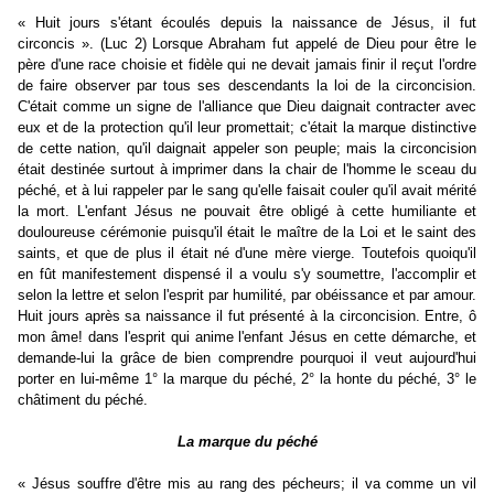
« Huit jours s'étant écoulés depuis la naissance de Jésus, il fut
circoncis ». (Luc 2) Lorsque Abraham fut appelé de Dieu pour être le
père d'une race choisie et fidèle qui ne devait jamais finir il reçut l'ordre
de faire observer par tous ses descendants la loi de la circoncision.
C'était comme un signe de l'alliance que Dieu daignait contracter avec
eux et de la protection qu'il leur promettait; c'était la marque distinctive
de cette nation, qu'il daignait appeler son peuple; mais la circoncision
était destinée surtout à imprimer dans la chair de l'homme le sceau du
péché, et à lui rappeler par le sang qu'elle faisait couler qu'il avait mérité
la mort. L'enfant Jésus ne pouvait être obligé à cette humiliante et
douloureuse cérémonie puisqu'il était le maître de la Loi et le saint des
saints, et que de plus il était né d'une mère vierge. Toutefois quoiqu'il
en fût manifestement dispensé il a voulu s'y soumettre, l'accomplir et
selon la lettre et selon l'esprit par humilité, par obéissance et par amour.
Huit jours après sa naissance il fut présenté à la circoncision. Entre, ô
mon âme! dans l'esprit qui anime l'enfant Jésus en cette démarche, et
demande-lui la grâce de bien comprendre pourquoi il veut aujourd'hui
porter en lui-même 1° la marque du péché, 2° la honte du péché, 3° le
châtiment du péché.
La marque du péché
« Jésus souffre d'être mis au rang des pécheurs; il va comme un vil