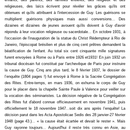
religieuses, des laïcs écrivent pour révéler les grâces qu'ils ont
obtenues et qu'ils attribuent à l'intercession de Guy. Les guérisons se
multiplient: guérisons physiques mais aussi conversions... Des
dizaines et dizaines de jeunes avouent qu'ils doivent à Guy d'avoir
répondu à leur vocation religieuse ou sacerdotale... En octobre 1931, à
l'occasion de l'inauguration de la statue du Christ Rédempteur à Rio de
Janeiro, l'épiscopat brésilien et plus de cinq cent prêtres demandent la
béatification de l'enfant. Au total six cent cinquante mille signatures
furent envoyées à Rome ou à Paris entre 1926 et1931! En juin 1932 un
tribunal diocésain fut constitué par l'archevêque de Paris pour instruire
la cause de Guy. Cinq ans plus tard, le 8 février 1937, le dossier de
l’enquête (1804 pages !) fut envoyé à Rome à la Sacrée Congrégation
des Rites. Entre-temps, en mars 1936, on exhuma le corps de Guy
pour le placer dans la chapelle Sainte Paule à Valence pour veiller sur
la vocation des séminaristes. La décision négative de la Congrégation
des Rites fut d'abord connue officieusement en novembre 1941, puis
officiellement le 18 novembre 1947...soit dix ans après l’enquête! La
décision parut dans les Acta Apostolicae Sedis des 28 janvier-27 février
1948 (page 43.)... « la cause était écartée et devait le rester ». Mais
Guy rayonne toujours... Aujourd'hui il reste très connu en Asie, au