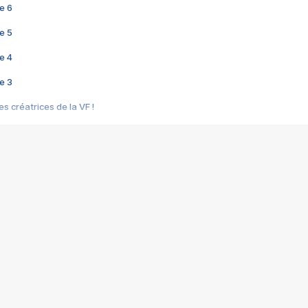
e 6
e 5
e 4
e 3
s créatrices de la VF !
e 2
e 1
e Mektoub My Love arrive enfin ! Rencontre avec Shaïn Boumedine et Sal
i : après Toni en famille
elle réalise le bouleversant Dites lui que je l'aime
ais ! Rencontre autour de Vie privée de Rebecca Zlotowski
 de Marguerite, Grave... Rencontre avec Ella Rumpf
 Les Rêveurs, un film intime sur la santé mentale