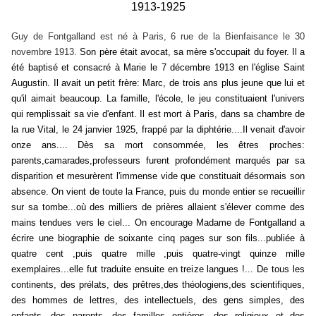
1913-1925
Guy de Fontgalland est né à Paris, 6 rue de la Bienfaisance le 30
novembre 1913.
Son père était avocat, sa mère s'occupait du foyer. Il a
été baptisé et consacré à Marie le 7 décembre 1913 en l'église Saint
Augustin. Il avait un petit frère: Marc, de trois ans plus jeune que lui et
qu'il aimait beaucoup. La famille, l'école, le jeu constituaient l'univers
qui remplissait sa vie d'enfant. Il est mort à Paris, dans sa chambre de
la rue Vital, le 24 janvier 1925, frappé par la diphtérie....Il venait d'avoir
onze ans.... Dès sa mort consommée, les êtres proches:
parents,camarades,professeurs furent profondément marqués par sa
disparition et mesurèrent l'immense vide que constituait désormais son
absence. On vient de toute la France, puis du monde entier se recueillir
sur sa tombe...où des milliers de prières allaient s'élever comme des
mains tendues vers le ciel... On encourage Madame de Fontgalland a
écrire une biographie de soixante cinq pages sur son fils...publiée à
quatre cent ,puis quatre mille ,puis quatre-vingt quinze mille
exemplaires...elle fut traduite ensuite en treize langues !... De tous les
continents, des prélats, des prêtres,des théologiens,des scientifiques,
des hommes de lettres, des intellectuels, des gens simples, des
enfants, des parents, des familles entières, des religieux et des