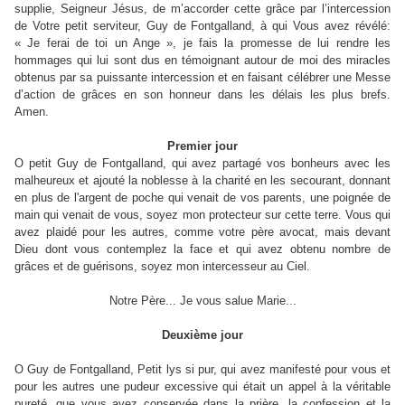
supplie, Seigneur Jésus, de m’accorder cette grâce par l’intercession
de Votre petit serviteur, Guy de Fontgalland, à qui Vous avez révélé:
« Je ferai de toi un Ange », je fais la promesse de lui rendre les
hommages qui lui sont dus en témoignant autour de moi des miracles
obtenus par sa puissante intercession et en faisant célébrer une Messe
d’action de grâces en son honneur dans les délais les plus brefs.
Amen.
Premier jour
O petit Guy de Fontgalland, qui avez partagé vos bonheurs avec les
malheureux et ajouté la noblesse à la charité en les secourant, donnant
en plus de l'argent de poche qui venait de vos parents, une poignée de
main qui venait de vous, soyez mon protecteur sur cette terre. Vous qui
avez plaidé pour les autres, comme votre père avocat, mais devant
Dieu dont vous contemplez la face et qui avez obtenu nombre de
grâces et de guérisons, soyez mon intercesseur au Ciel.
Notre Père... Je vous salue Marie...
Deuxième jour
O Guy de Fontgalland, Petit lys si pur, qui avez manifesté pour vous et
pour les autres une pudeur excessive qui était un appel à la véritable
pureté, que vous avez conservée dans la prière, la confession et la