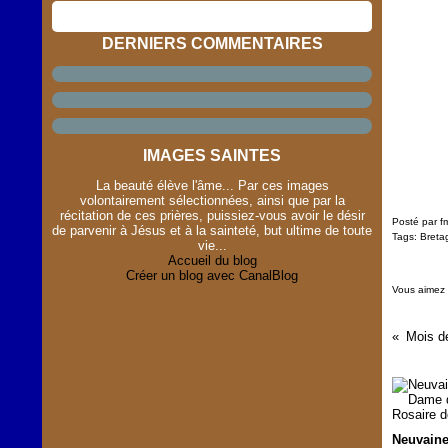
DERNIERS COMMENTAIRES
IMAGES SAINTES
La beauté élève l'âme... Par ces images
volontairement sélectionnées, ainsi que par la
récitation de ces prières, puissiez-vous avoir le désir
Posté par f
de parvenir à Jésus et à la sainteté, but ultime de toute
Tags:
Breta
vie...
Accueil du blog
Créer un blog avec CanalBlog
Vous aimez
Mois d
Neuvaine