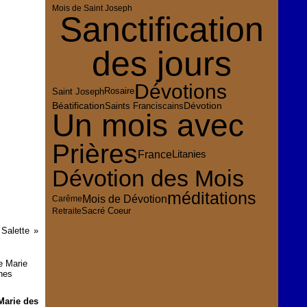
Mois de Saint Joseph
Sanctification
des jours
Dévotions
Rosaire
Saint Joseph
Dévotion
Béatification
Saints Franciscains
Un mois avec
Prières
France
Litanies
Dévotion des Mois
méditations
Mois de Dévotion
Carême
Sacré Coeur
Retraite
Salette
Marie des