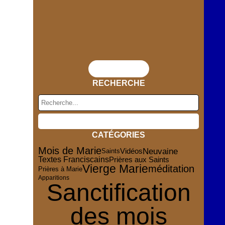
Flux RSS
RECHERCHE
CATÉGORIES
Mois de Marie
Neuvaine
Vidéos
Saints
Textes Franciscains
Prières aux Saints
Vierge Marie
méditation
Prières à Marie
Apparitions
Sanctification
des mois