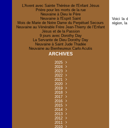
L'Avent avec Sainte Thérèse de l'Enfant Jésus
Prière pour les morts de la rue
Neuvaine à Dieu le Père
Neuvaine à l'Esprit Saint
Voici la 
Mois de Marie de Notre Dame du Perpétuel Secours
région, la
Neuvaine au Vénérable Frère Jean-Thierry de l’Enfant
Jésus et de la Passion
9 jours avec Dorothy Day
La Servante de Dieu Dorothy Day
Neuvaine à Saint Jude Thadée
Neuvaine au Bienheureux Carlo Acutis
ARCHIVES
2025
Novembre
2024
(2)
Novembre
2023
Juillet
(1)
(2)
Décembre
Octobre
2022
Mai
(1)
(2)
(1)
Novembre
Décembre
2021
Août
Avril
(1)
(1)
(1)
(6)
Novembre
Décembre
Octobre
2020
Janvier
Mai
(8)
(1)
(1)
(32)
(36)
Novembre
Décembre
Octobre
2019
Juin
Avril
(29)
(2)
(2)
(6)
(4)
Novembre
Octobre
Octobre
2018
Août
Mars
Mai
(31)
(33)
(1)
(30)
(9)
(4)
Septembre
Décembre
Octobre
2017
Juillet
Février
Mai
Avril
(30)
(2)
(32)
(17)
(1)
(6)
(3)
Septembre
Décembre
Novembre
2016
Janvier
Août
Avril
Juin
(30)
(1)
(5)
(2)
(30)
(14)
(1)
Novembre
Décembre
Octobre
2015
Mars
Juillet
Mai
Mai
(35)
(30)
(31)
(2)
(2)
(1)
(5)
Décembre
Novembre
Octobre
2014
Février
Avril
Avril
Mai
Août
(30)
(31)
(13)
(2)
(3)
(1)
(11)
(8)
Novembre
Septembre
Octobre
2013
Mars
Août
Mars
Avril
Juin
(30)
(32)
(5)
(3)
(1)
(1)
(31)
(1)
Décembre
Septembre
Octobre
2012
Juillet
Février
Mai
Août
(30)
(33)
(3)
(2)
(6)
(16)
(6)
Novembre
Décembre
Septembre
Janvier
2011
Juillet
Avril
Août
Juin
(31)
(4)
(2)
(6)
(30)
(29)
(12)
(2)
Novembre
Décembre
Octobre
2010
Juin
Mars
Mai
Août
Juin
(32)
(31)
(4)
(4)
(3)
(8)
(42)
(45)