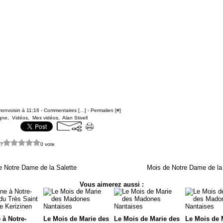
monvoisin à 11:16 -
Commentaires [
…
]
- Permalien [
#
]
gne
,
Vidéos
,
Mes vidéos
,
Alan Stivell
 ?
0 vote
e Notre Dame de la Salette
Mois de Notre Dame de la 
Vous aimerez aussi :
 à Notre-
Le Mois de Marie des
Le Mois de Marie des
Le Mois de 