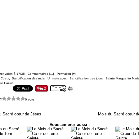
monvoisin à 17:35 -
Commentaires [
…
]
- Permalien [
#
]
 Coeur
,
Sanctification des mois
,
Un mois avec
,
Sanctification des jours
,
Sainte Marguerite Mari
cré Coeur
 ?
0 vote
u Sacré cœur de Jésus
Mois du Sacré cœur d
Vous aimerez aussi :