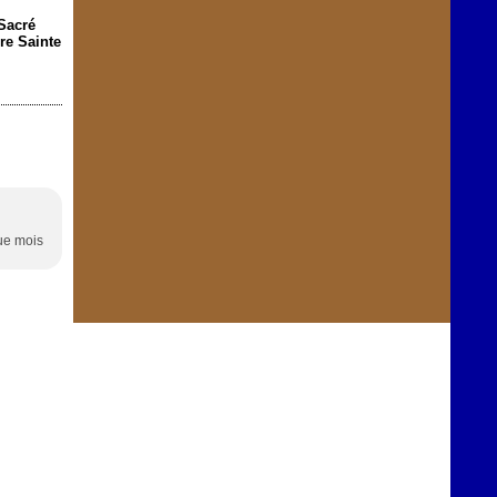
Sacré
re Sainte
que mois