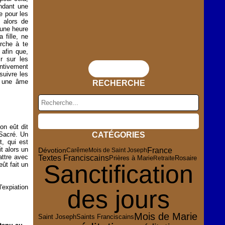
endant une
e pour les
 alors de
 une heure
 fille, ne
erche à te
 afin que,
r sur les
entivement
Flux RSS
uivre les
r une âme
RECHERCHE
on eût dit
Sacré. Un
CATÉGORIES
t, qui est
t alors un
France
Dévotion
Carême
Mois de Saint Joseph
attre avec
Textes Franciscains
Rosaire
Prières à Marie
Retraite
Sanctification
eût fait un
'expiation
des jours
Mois de Marie
Saint Joseph
Saints Franciscains