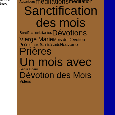
méditations
 tenu au
méditation
Apparitions
ières
,
Sanctification
des mois
Dévotions
Litanies
Béatification
Vierge Marie
Mois de Dévotion
Neuvaine
Prières aux Saints
Saints
Prières
Un mois avec
Sacré Coeur
Dévotion des Mois
Vidéos