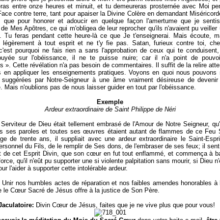
eras entre onze heures et minuit, et tu demeureras prosternée avec Moi p
Face contre terre, tant pour apaiser la Divine Colère en demandant Miséricord
, que pour honorer et adoucir en quelque façon l'amertume que je sentis
 de Mes Apôtres, ce qui m'obligea de leur reprocher qu'ils n'avaient pu veiller
 Tu feras pendant cette heure-là ce que Je t'enseignerai. Mais écoute, ma
 légèrement à tout esprit et ne t'y fie pas. Satan, furieux contre toi, ch
c'est pourquoi ne fais rien a sans l'approbation de ceux qui te conduisent,
uyée sur l'obéissance, il ne te puisse nuire; car il n'a point de pouvoi
s ». Cette révélation n'a pas besoin de commentaires. Il suffit de la relire att
 en appliquer les enseignements pratiques. Voyons en quoi nous pouvons s
s suggérées par Notre-Seigneur à une âme vraiment désireuse de deveni
e. Mais n'oublions pas de nous laisser guider en tout par l'obéissance.
Exemple
Ardeur extraordinaire de Saint Philippe de Néri
Serviteur de Dieu était tellement embrasé de l'Amour de Notre Seigneur, qu'
es ses paroles et toutes ses œuvres étaient autant de flammes de ce Feu 
'âge de trente ans, il suppliait avec une ardeur extraordinaire le Saint-Espri
ersonnel du Fils, de le remplir de Ses dons, de l'embraser de ses feux; il senti
t de cet Esprit Divin, que son cœur en fut tout enflammé, et commença à b
force, qu'il n'eût pu supporter une si violente palpitation sans mourir, si Dieu n'
ur l'aider à supporter cette intolérable ardeur.
Unir nos humbles actes de réparation et nos faibles amendes honorables à l
ue le Cœur Sacré de Jésus offre à la justice de Son Père.
Jaculatoire:
Divin Cœur de Jésus, faites que je ne vive plus que pour vous!