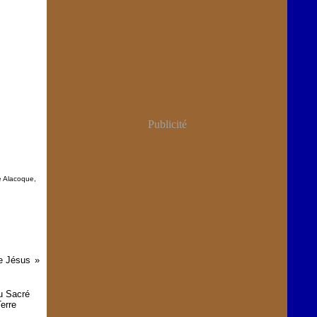
Publicité
e Alacoque
,
e Jésus