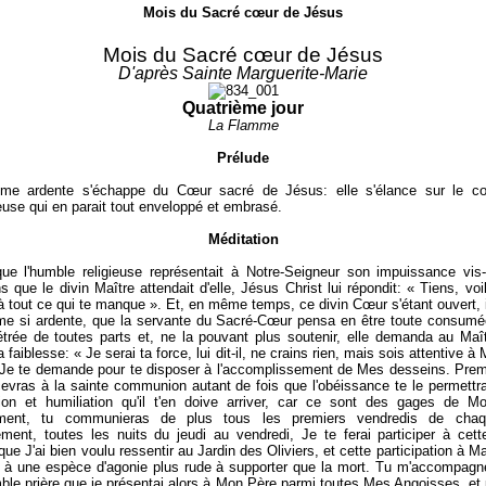
Mois du Sacré cœur de Jésus
Mois du Sacré cœur de Jésus
D'après Sainte Marguerite-Marie
Quatrième jour
La Flamme
Prélude
me ardente s'échappe du Cœur sacré de Jésus: elle s'élance sur le c
use qui en parait tout enveloppé et embrasé.
Méditation
ue l'humble religieuse représentait à Notre-Seigneur son impuissance vis
ns que le divin Maître attendait d'elle, Jésus Christ lui répondit: « Tiens, voi
à tout ce qui te manque ». Et, en même temps, ce divin Cœur s'étant ouvert, il
e si ardente, que la servante du Sacré-Cœur pensa en être toute consumée
étrée de toutes parts et, ne la pouvant plus soutenir, elle demanda au Maît
a faiblesse: « Je serai ta force, lui dit-il, ne crains rien, mais sois attentive à
Je te demande pour te disposer à l'accomplissement de Mes desseins. Prem
evras à la sainte communion autant de fois que l'obéissance te le permettr
tion et humiliation qu'il t'en doive arriver, car ce sont des gages de M
ment, tu communieras de plus tous les premiers vendredis de chaq
ment, toutes les nuits du jeudi au vendredi, Je te ferai participer à cett
que J'ai bien voulu ressentir au Jardin des Oliviers, et cette participation à M
a à une espèce d'agonie plus rude à supporter que la mort. Tu m'accompag
ble prière que je présentai alors à Mon Père parmi toutes Mes Angoisses, et 