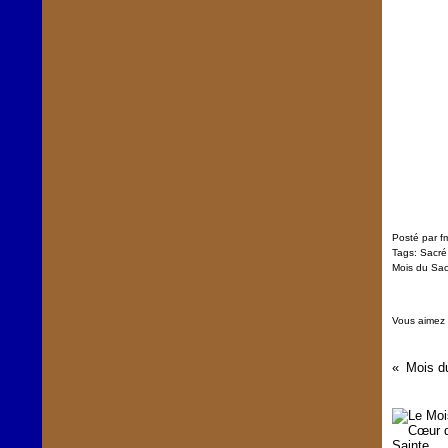
Posté par f
Tags:
Sacré
Mois du Sa
Vous aimez
Mois d