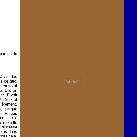
œur de la
-à-vis des
là de quoi
Publicité
 en sortit
. Elle en
re d'avoir
 Ma Voix et
ièrement,
a, quelque
on Amour.
ue mois.
e mortelle
a tristesse
neras dans
pour cela,