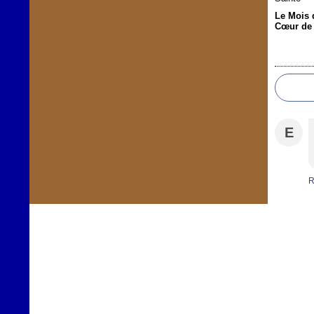
Le Mois 
Cœur de 
E
R