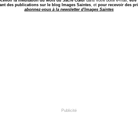
ecevoir la méditation du Mois du Sacré Cœur
dans votre boite e-mail,
être
ant des publications sur le blog Images Saintes
, et
pour recevoir des pr
abonnez-vous à la newsletter d'Images Saintes
Publicité