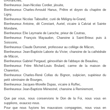
d'Avranches,
Bienheureux Jean-Nicolas Cordier
, jésuite,
Bienheureux Charles-Arnould Hanus
, Prêtre et doyen du chapitre de
Ligny,
Bienheureux Nicolas Tabouillot
, curé de Méligny-le-Grand,
Bienheureux Antoine
, dit Constant, Auriel, vicaire à Calviat et Sainte
Mondane,
Bienheureux Elie Leymarie de Laroche
, prieur de Coutras,
Bienheureux François Mayaudon
, Chanoine à Saint-Brieuc puis à
Soissons,
Bienheureux Claude Dumonet
, professeur au collège de Mâcon,
Bienheureux Jean-Baptiste Laborie du Vivier
, chanoine de la cathédrale
de Mâcon,
Bienheureux Gabriel Pergaud
, génovéfain de l'abbaye de Beaulieu,
Bienheureux Frère Michel-Louis Brulard
, carme de la maison de
Charenton,
Bienheureux Charles-René Collas du Bignon
, sulpicien, supérieur du
petit séminaire de Bourges,
Bienheureux Jacques-Morelle Dupas
, vicaire à Ruffec,
Bienheureux Jean-Baptiste Ménestrel
, chanoine à Remiremont,
Que par vous, nous conservions le Don de la Foi, nous vous en
supplions, exaucez-nous.
Pour que nous fuyions les mauvaises compagnies, nous vous en