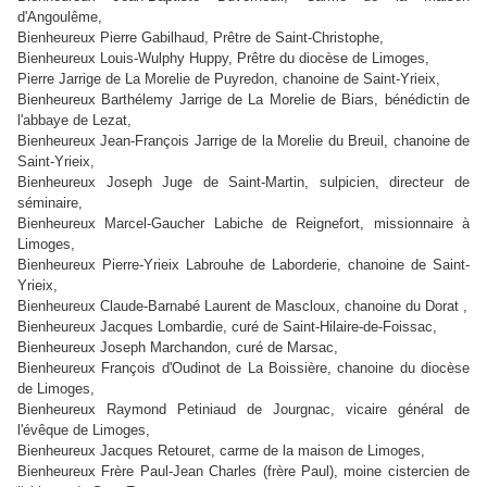
d'Angoulême,
Bienheureux Pierre Gabilhaud
, Prêtre de Saint-Christophe,
Bienheureux Louis-Wulphy Huppy
, Prêtre du diocèse de Limoges,
Pierre Jarrige de La Morelie de Puyredon
, chanoine de Saint-Yrieix,
Bienheureux Barthélemy Jarrige de La Morelie de Biars
, bénédictin de
l'abbaye de Lezat,
Bienheureux Jean-François Jarrige de la Morelie du Breuil
, chanoine de
Saint-Yrieix,
Bienheureux Joseph Juge de Saint-Martin
, sulpicien, directeur de
séminaire,
Bienheureux Marcel-Gaucher Labiche de Reignefort
, missionnaire à
Limoges,
Bienheureux Pierre-Yrieix Labrouhe de Laborderie
, chanoine de Saint-
Yrieix,
Bienheureux Claude-Barnabé Laurent de Mascloux
, chanoine du Dorat ,
Bienheureux Jacques Lombardie
, curé de Saint-Hilaire-de-Foissac,
Bienheureux Joseph Marchandon
, curé de Marsac,
Bienheureux François d'Oudinot de La Boissière
, chanoine du diocèse
de Limoges,
Bienheureux Raymond Petiniaud de Jourgnac
, vicaire général de
l'évêque de Limoges,
Bienheureux Jacques Retouret
, carme de la maison de Limoges,
Bienheureux Frère Paul-Jean Charles
(frère Paul), moine cistercien de