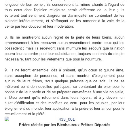
longueur de leur peine ; ils conserveront la même charité à l'égard de
tous ceux dont l'opinion religieuse serait différente de la leur ; ils
éviteront tout sentiment d'aigreur ou d'animosité, se contentant de les
plaindre intérieurement, et s'efforçant de les ramener à la voie de la
vérité par leur douceur et leur modération.
8. Ils ne montreront aucun regret de la perte de leurs biens, aucun
empressement à les recouvrer aucun ressentiment contre ceux qui les
possèdent ; mais ils recevront sans murmure les secours que la nation
pourra leur accorder pour leur subsistance, toujours contents du simple
nécessaire, tant pour les vêtements que pour la nourriture.
9. Ils ne feront ensemble, dès à présent, qu'un cœur et qu'une âme,
sans acception de personnes, et sans montrer d'éloignement pour
aucun de leurs frères, sous quelque prétexte que ce soit. Ils ne se
mêleront point de nouvelles politiques, se contentant de prier pour le
bonheur de leur patrie et de se préparer eux-mêmes à une vie nouvelle,
si Dieu permet qu'ils retournent dans leurs foyers, et à y devenir un
sujet d'édification et des modèles de vertu pour les peuples, par leur
éloignement du monde, leur application à la prière et leur amour pour le
recueillement et la piété.
Prière récitée par les Bienheureux Prêtres Déportés