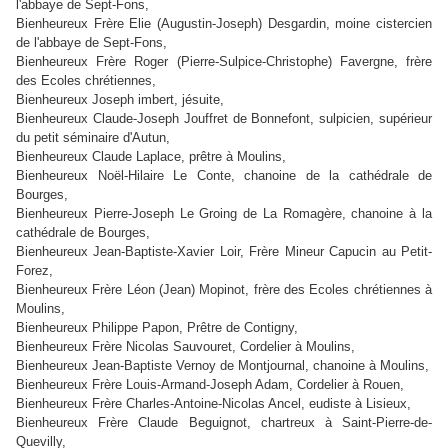
l'abbaye de Sept-Fons,
Bienheureux Frère Elie (Augustin-Joseph) Desgardin
, moine cistercien
de l'abbaye de Sept-Fons,
Bienheureux Frère Roger (Pierre-Sulpice-Christophe) Favergne
, frère
des Ecoles chrétiennes,
Bienheureux Joseph imbert
, jésuite,
Bienheureux Claude-Joseph Jouffret de Bonnefont
, sulpicien, supérieur
du petit séminaire d'Autun,
Bienheureux Claude Laplace
, prêtre à Moulins,
Bienheureux Noël-Hilaire Le Conte
, chanoine de la cathédrale de
Bourges,
Bienheureux Pierre-Joseph Le Groing de La Romagère
, chanoine à la
cathédrale de Bourges,
Bienheureux Jean-Baptiste-Xavier Loir
, Frère Mineur Capucin au Petit-
Forez,
Bienheureux Frère Léon (Jean) Mopinot
, frère des Ecoles chrétiennes à
Moulins,
Bienheureux Philippe Papon
, Prêtre de Contigny,
Bienheureux Frère Nicolas Sauvouret
, Cordelier à Moulins,
Bienheureux Jean-Baptiste Vernoy de Montjournal
, chanoine à Moulins,
Bienheureux Frère Louis-Armand-Joseph Adam
, Cordelier à Rouen,
Bienheureux Frère Charles-Antoine-Nicolas Ancel
, eudiste à Lisieux,
Bienheureux Frère Claude Beguignot
, chartreux à Saint-Pierre-de-
Quevilly,