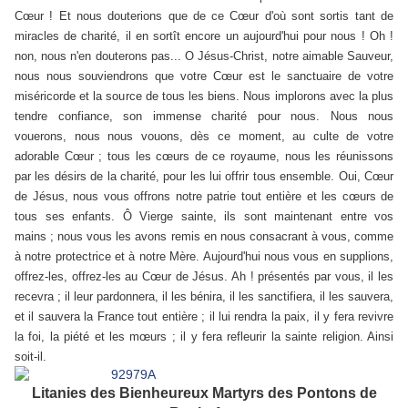
Cœur ! Et nous douterions que de ce Cœur d'où sont sortis tant de
miracles de charité, il en sortît encore un aujourd'hui pour nous ! Oh !
non, nous n'en douterons pas... O Jésus-Christ, notre aimable Sauveur,
nous nous souviendrons que votre Cœur est le sanctuaire de votre
miséricorde et la source de tous les biens. Nous implorons avec la plus
tendre confiance, son immense charité pour nous. Nous nous
vouerons, nous nous vouons, dès ce moment, au culte de votre
adorable Cœur ; tous les cœurs de ce royaume, nous les réunissons
par les désirs de la charité, pour les lui offrir tous ensemble. Oui, Cœur
de Jésus, nous vous offrons notre patrie tout entière et les cœurs de
tous ses enfants. Ô Vierge sainte, ils sont maintenant entre vos
mains ; nous vous les avons remis en nous consacrant à vous, comme
à notre protectrice et à notre Mère. Aujourd'hui nous vous en supplions,
offrez-les, offrez-les au Cœur de Jésus. Ah ! présentés par vous, il les
recevra ; il leur pardonnera, il les bénira, il les sanctifiera, il les sauvera,
et il sauvera la France tout entière ; il lui rendra la paix, il y fera revivre
la foi, la piété et les mœurs ; il y fera refleurir la sainte religion. Ainsi
soit-il.
Litanies des Bienheureux Martyrs des Pontons de