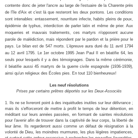
contente donc de jeter l'ancre au large de l'estuaire de la Charente près
de l'île d'Aix et c'est là que resteront les deux pontons. Les conditions
sont intenables: entassement, nourriture infecte, habits pleins de poux,
épidémie de typhus, interdiction de parler latin et même de prier. Aux
moqueries et mauvais traitements, ces martyrs n'opposent aucune
parole de malédiction, mais répondent par le pardon et la prière pour le
pays. Le bilan est de 547 morts. L'épreuve aura duré du 11 avril 1794
au 12 avril 1795. Le 1er octobre 1995 Jean Paul II en béatifie 64, les
seuls pour lesquels il y a des témoignages. Dans la même cérémonie,
il béatifie aussi 45 martyrs de la guerre civile espagnole (1936-1939),
ainsi qu'un religieux des Écoles pies. En tout 110 bienheureux!
Les neuf résolutions
Prises par certains prêtres déportés sur les Deux-Associés
1. Ils ne se livreront point à des inquiétudes inutiles sur leur délivrance ;
mais ils s'efforceront de mettre à profit le temps de leur détention, en
méditant sur leurs années passées, en formant de saintes résolutions
pour l'avenir afin de trouver dans la captivité de leur corps, la liberté de
leur âme. Ils regarderont aussi comme un défaut de résignation à la
volonté de Dieu, les moindres murmures, les plus légères impatiences,
et surtout cette ardeur excessive à rechercher les nouvelles favorables,