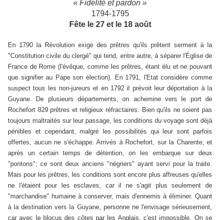
« Fidélité et pardon »
1794-1795
Fête le 27 et le 18 août
En 1790 la Révolution exige des prêtres qu'ils prêtent serment à la
"Constitution civile du clergé" qui tend, entre autre, à séparer l'Église de
France de Rome (l'évêque, comme les prêtres, étant élu et ne pouvant
que signifier au Pape son élection). En 1791, l'Etat considère comme
suspect tous les non-jureurs et en 1792 il prévoit leur déportation à la
Guyane. De plusieurs départements, on achemine vers le port de
Rochefort 829 prêtres et religieux réfractaires. Bien qu'ils ne soient pas
toujours maltraités sur leur passage, les conditions du voyage sont déjà
pénibles et cependant, malgré les possibilités qui leur sont parfois
offertes, aucun ne s'échappe. Arrivés à Rochefort, sur la Charente, et
après un certain temps de détention, on les embarque sur deux
"pontons"; ce sont deux anciens "négriers" ayant servi pour la traite.
Mais pour les prêtres, les conditions sont encore plus affreuses qu'elles
ne l'étaient pour les esclaves, car il ne s'agit plus seulement de
"marchandise" humaine à conserver, mais d'ennemis à éliminer. Quant
à la destination vers la Guyane, personne ne l'envisage sérieusement,
car avec le blocus des côtes par les Anglais, c'est impossible. On se