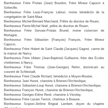
Bienheureux Frère Protais (Jean) Bourdon
, Frère Mineur Capucin à
Sotteville,
Bienheureux Frère Louis-François Lebrun
, moine bénédictin de la
congrégation de Saint-Maur,
Bienheureux Michel-Bernard Marchand
, Prêtre du diocèse de Rouen,
Bienheureux Pierre-Michel Noël
, prêtre du diocèse de Rouen,
Bienheureux Frère Gervais-Protais Brunel
, moine cistercien de
Mortagne,
Bienheureux Frère Sébastien (François) François
, Frère Mineur
Capucin,
Bienheureux Frère Hubert de Saint Claude (Jacques) Gagnot,
carme de
la maison de Nancy.
Bienheureux Frère Uldaric (Jean-Baptiste) Guillaume
, frère des Ecoles
chrétiennes à Nancy,
Bienheureux Frère Thomas (Jean-Georges) Rehm
, dominicain au
couvent de Schlestadt,
Bienheureux Frère Claude Richard
, bénédictin à Moyen-Moutier,
Bienheureux Jean Hunot
, chanoine à Brienon-l'Archevêque,
Bienheureux Sébastien-Loup Hunot
, chanoine à Brienon-l'Archevêque,
Bienheureux François Hunot
, chanoine de Brienon-l'Archevêque,
Bienheureux Georges-Edme René
, chanoine à Vézelay,
Bienheureux Frère Lazare Tiersot
, chartreux à Beaune,
Bienheureux Scipion-Jérôme Brigeat Lambert
, doyen du chapitre