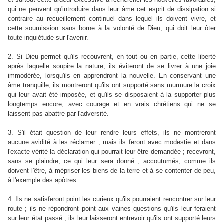
qui ne peuvent qu'introduire dans leur âme cet esprit de dissipation si
contraire au recueillement continuel dans lequel ils doivent vivre, et
cette soumission sans borne à la volonté de Dieu, qui doit leur ôter
toute inquiétude sur l'avenir.
2. Si Dieu permet qu'ils recouvrent, en tout ou en partie, cette liberté
après laquelle soupire la nature, ils éviteront de se livrer à une joie
immodérée, lorsqu'ils en apprendront la nouvelle. En conservant une
âme tranquille, ils montreront qu'ils ont supporté sans murmure la croix
qui leur avait été imposée, et qu'ils se disposaient à la supporter plus
longtemps encore, avec courage et en vrais chrétiens qui ne se
laissent pas abattre par l'adversité.
3. S'il était question de leur rendre leurs effets, ils ne montreront
aucune avidité à les réclamer ; mais ils feront avec modestie et dans
l'exacte vérité la déclaration qui pourrait leur être demandée ; recevront,
sans se plaindre, ce qui leur sera donné ; accoutumés, comme ils
doivent l'être, à mépriser les biens de la terre et à se contenter de peu,
à l'exemple des apôtres.
4. Ils ne satisferont point les curieux qu'ils pourraient rencontrer sur leur
route ; ils ne répondront point aux vaines questions qu'ils leur feraient
sur leur état passé ; ils leur laisseront entrevoir qu'ils ont supporté leurs