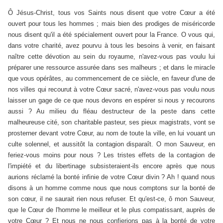
Ô Jésus-Christ, tous vos Saints nous disent que votre Cœur a été
ouvert pour tous les hommes ; mais bien des prodiges de miséricorde
nous disent qu'il a été spécialement ouvert pour la France. O vous qui,
dans votre charité, avez pourvu à tous les besoins à venir, en faisant
naître cette dévotion au sein du royaume, n'avez-vous pas voulu lui
préparer une ressource assurée dans ses malheurs ; et dans le miracle
que vous opérâtes, au commencement de ce siècle, en faveur d'une de
nos villes qui recourut à votre Cœur sacré, n'avez-vous pas voulu nous
laisser un gage de ce que nous devons en espérer si nous y recourons
aussi ? Au milieu du fléau destructeur de la peste dans cette
malheureuse cité, son charitable pasteur, ses pieux magistrats, vont se
prosterner devant votre Cœur, au nom de toute la ville, en lui vouant un
culte solennel, et aussitôt la contagion disparaît. O mon Sauveur, en
feriez-vous moins pour nous ? Les tristes effets de la contagion de
l'impiété et du libertinage subsisteraient-ils encore après que nous
aurions réclamé la bonté infinie de votre Cœur divin ? Ah ! quand nous
disons à un homme comme nous que nous comptons sur la bonté de
son cœur, il ne saurait rien nous refuser. Et qu'est-ce, ô mon Sauveur,
que le Cœur de l'homme le meilleur et le plus compatissant, auprès de
votre Cœur ? Et nous ne nous confierions pas à la bonté de votre