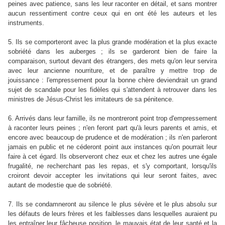
peines avec patience, sans les leur raconter en détail, et sans montrer
aucun ressentiment contre ceux qui en ont été les auteurs et les
instruments.
5. Ils se comporteront avec la plus grande modération et la plus exacte
sobriété dans les auberges ; ils se garderont bien de faire la
comparaison, surtout devant des étrangers, des mets qu'on leur servira
avec leur ancienne nourriture, et de paraître y mettre trop de
jouissance : l'empressement pour la bonne chère deviendrait un grand
sujet de scandale pour les fidèles qui s'attendent à retrouver dans les
ministres de Jésus-Christ les imitateurs de sa pénitence.
6. Arrivés dans leur famille, ils ne montreront point trop d'empressement
à raconter leurs peines ; n'en feront part qu'à leurs parents et amis, et
encore avec beaucoup de prudence et de modération ; ils n'en parleront
jamais en public et ne céderont point aux instances qu'on pourrait leur
faire à cet égard. Ils observeront chez eux et chez les autres une égale
frugalité, ne recherchant pas les repas, et s'y comportant, lorsqu'ils
croiront devoir accepter les invitations qui leur seront faites, avec
autant de modestie que de sobriété.
7. Ils se condamneront au silence le plus sévère et le plus absolu sur
les défauts de leurs frères et les faiblesses dans lesquelles auraient pu
les entraîner leur fâcheuse position, le mauvais état de leur santé et la