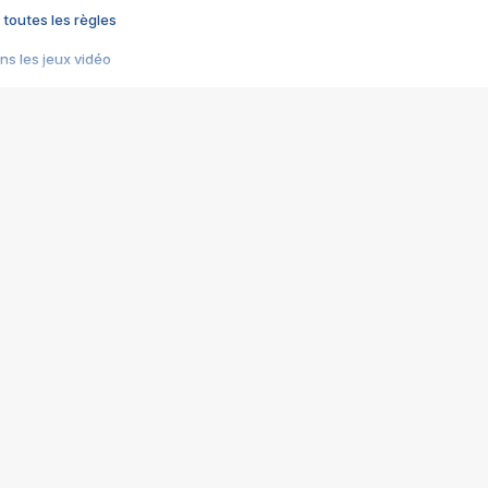
 toutes les règles
s les jeux vidéo
us choquant de Rockstar ? - Le scandale BULLY
e plus moche de Steam
du RÊVE tourne au CAUCHEMAR
pendant 8 heures
it… à tort
umiliés par un jeu vidéo
ire - Final Fantasy 8
ti un empire - Age of Empires
story DOFUS
tard, il crée l'un des pires jeux de tous les temps, MindsEye.