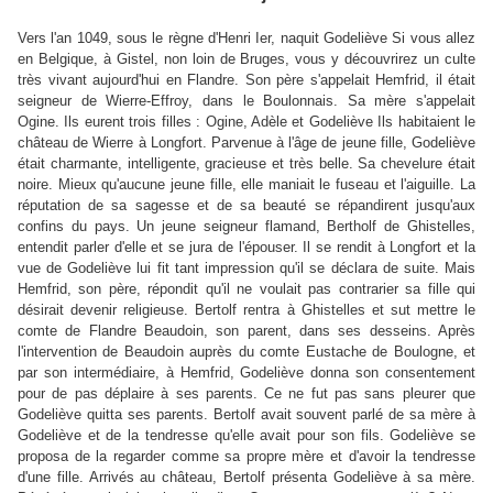
Vers l'an 1049, sous le règne d'Henri Ier, naquit Godeliève Si vous allez
en Belgique, à Gistel, non loin de Bruges, vous y découvrirez un culte
très vivant aujourd'hui en Flandre. Son père s'appelait Hemfrid, il était
seigneur de Wierre-Effroy, dans le Boulonnais. Sa mère s'appelait
Ogine. Ils eurent trois filles : Ogine, Adèle et Godeliève Ils habitaient le
château de Wierre à Longfort. Parvenue à l'âge de jeune fille, Godeliève
était charmante, intelligente, gracieuse et très belle. Sa chevelure était
noire. Mieux qu'aucune jeune fille, elle maniait le fuseau et l'aiguille. La
réputation de sa sagesse et de sa beauté se répandirent jusqu'aux
confins du pays. Un jeune seigneur flamand, Bertholf de Ghistelles,
entendit parler d'elle et se jura de l'épouser. Il se rendit à Longfort et la
vue de Godeliève lui fit tant impression qu'il se déclara de suite. Mais
Hemfrid, son père, répondit qu'il ne voulait pas contrarier sa fille qui
désirait devenir religieuse. Bertolf rentra à Ghistelles et sut mettre le
comte de Flandre Beaudoin, son parent, dans ses desseins. Après
l'intervention de Beaudoin auprès du comte Eustache de Boulogne, et
par son intermédiaire, à Hemfrid, Godeliève donna son consentement
pour de pas déplaire à ses parents. Ce ne fut pas sans pleurer que
Godeliève quitta ses parents. Bertolf avait souvent parlé de sa mère à
Godeliève et de la tendresse qu'elle avait pour son fils. Godeliève se
proposa de la regarder comme sa propre mère et d'avoir la tendresse
d'une fille. Arrivés au château, Bertolf présenta Godeliève à sa mère.