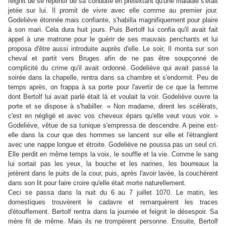
feignit de se repentir de sa conduite en prétextant qu'une maladie s'était
jetée sur lui. Il promit de vivre avec elle comme au premier jour.
Godeliève étonnée mais confiante, s'habilla magnifiquement pour plaire
à son mari. Cela dura huit jours. Puis Bertolf lui confia qu'il avait fait
appel à une matrone pour le guérir de ses mauvais penchants et lui
proposa d'être aussi introduite auprès d'elle. Le soir, Il monta sur son
cheval et partit vers Bruges afin de ne pas être soupçonné de
complicité du crime qu'il avait ordonné. Godeliève qui avait passé la
soirée dans la chapelle, rentra dans sa chambre et s'endormit. Peu de
temps après, on frappa à sa porte pour l'avertir de ce que la femme
dont Bertolf lui avait parlé était là et voulait la voir. Godeliève ouvre la
porte et se dispose à s'habiller. « Non madame, dirent les scélérats,
c'est en négligé et avec vos cheveux épars qu'elle veut vous voir. »
Godeliève, vêtue de sa tunique s'empressa de descendre. A peine est-
elle dans la cour que des hommes se lancent sur elle et l'étranglent
avec une nappe longue et étroite. Godeliève ne poussa pas un seul cri.
Elle perdit en même temps la voix, le souffle et la vie. Comme le sang
lui sortait pas les yeux, la bouche et les narines, les bourreaux la
jetèrent dans le puits de la cour, puis, après l'avoir lavée, la couchèrent
dans son lit pour faire croire qu'elle était morte naturellement.
Ceci se passa dans la nuit du 6 au 7 juillet 1070. Le matin, les
domestiques trouvèrent le cadavre et remarquèrent les traces
d'étouffement. Bertolf rentra dans la journée et feignit le désespoir. Sa
mère fit de même. Mais ils ne trompèrent personne. Ensuite, Bertolf