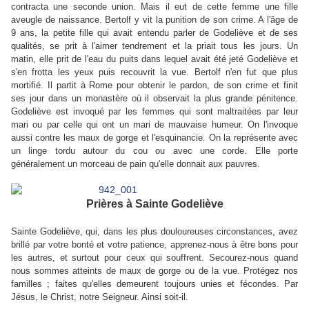
contracta une seconde union. Mais il eut de cette femme une fille
aveugle de naissance. Bertolf y vit la punition de son crime. A l'âge de
9 ans, la petite fille qui avait entendu parler de Godeliève et de ses
qualités, se prit à l'aimer tendrement et la priait tous les jours. Un
matin, elle prit de l'eau du puits dans lequel avait été jeté Godeliève et
s'en frotta les yeux puis recouvrit la vue. Bertolf n'en fut que plus
mortifié. Il partit à Rome pour obtenir le pardon, de son crime et finit
ses jour dans un monastère où il observait la plus grande pénitence.
Godeliève est invoqué par les femmes qui sont maltraitées par leur
mari ou par celle qui ont un mari de mauvaise humeur. On l'invoque
aussi contre les maux de gorge et l'esquinancie. On la représente avec
un linge tordu autour du cou ou avec une corde. Elle porte
généralement un morceau de pain qu'elle donnait aux pauvres.
Prières à Sainte Godeliève
Sainte Godeliève, qui, dans les plus douloureuses circonstances, avez
brillé par votre bonté et votre patience, apprenez-nous à être bons pour
les autres, et surtout pour ceux qui souffrent. Secourez-nous quand
nous sommes atteints de maux de gorge ou de la vue. Protégez nos
familles ; faites qu'elles demeurent toujours unies et fécondes. Par
Jésus, le Christ, notre Seigneur. Ainsi soit-il.