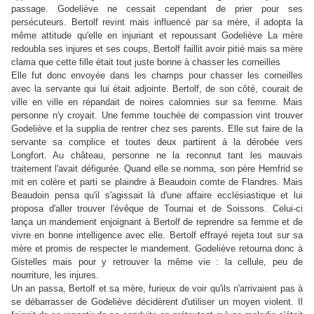
passage. Godeliève ne cessait cependant de prier pour ses
persécuteurs. Bertolf revint mais influencé par sa mère, il adopta la
même attitude qu'elle en injuriant et repoussant Godeliève La mère
redoubla ses injures et ses coups, Bertolf faillit avoir pitié mais sa mère
clama que cette fille était tout juste bonne à chasser les corneilles
Elle fut donc envoyée dans les champs pour chasser les corneilles
avec la servante qui lui était adjointe. Bertolf, de son côté, courait de
ville en ville en répandait de noires calomnies sur sa femme. Mais
personne n'y croyait. Une femme touchée de compassion vint trouver
Godeliève et la supplia de rentrer chez ses parents. Elle sut faire de la
servante sa complice et toutes deux partirent à la dérobée vers
Longfort. Au château, personne ne la reconnut tant les mauvais
traitement l'avait défigurée. Quand elle se nomma, son père Hemfrid se
mit en colère et parti se plaindre à Beaudoin comte de Flandres. Mais
Beaudoin pensa qu'il s'agissait là d'une affaire ecclésiastique et lui
proposa d'aller trouver l'évêque de Tournai et de Soissons. Celui-ci
lança un mandement enjoignant à Bertolf de reprendre sa femme et de
vivre en bonne intelligence avec elle. Bertolf effrayé rejeta tout sur sa
mère et promis de respecter le mandement. Godeliève retourna donc à
Gistelles mais pour y retrouver la même vie : la cellule, peu de
nourriture, les injures.
Un an passa, Bertolf et sa mère, furieux de voir qu'ils n'arrivaient pas à
se débarrasser de Godeliève décidèrent d'utiliser un moyen violent. Il