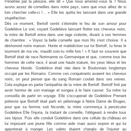
Pénétrée par la jalousie, elle dit « Que nous amenez-vous là ? Nous
avons assez de corneilles dans notre pays, sans que vous alliez de si
loin chercher celle-ci !... » Elle les quitta les laissant dans une grande
stupéfaction.
Dès ce moment, Bertolf sentit s'éteindre le feu de son amour pour
Godeliève Le soir, voyant Godeliève laissant flotter ses cheveux noirs,
la mère de Bertolf entra dans une rage violente, disant à ses femmes
de chambre : « Voyez la belle corneille que mon fils s'est choisie. Il a
déshonoré notre maison. Honte et malédiction sur toi Bertolf, tu feras le
tourment de ma vie, maudit sois-tu mille fois ! » Il faut se souvenir que
Bertolf était de race Nortmanne ou Germanique et que, comme tous les
hommes de cette race, il avait une haute stature, les yeux bleus et les
cheveux blonds. Godeliève était née dans le Boulonnais longtemps
occupé par les Romains. Comme ces conquérants avaient les cheveux
noirs, on peut penser que du sang Romain coulait dans ses veines.
Cela explique en partie l'antipathie de la mère de Bertolf. Bertolf finit par
avoir horreur de son mariage et songea à le faire casser. Sa mère lui
conseilla de partir en voyage. Elle s'occuperait de Godeliève Prenant
prétexte que Bertolf était parti en pèlerinage à Notre Dame de Bruges,
pour que sa femme soit féconde, la mère commença à persécuter
Godeliève Elle l'injuria, la traitant de corneille, l'obligeant à rendre tous
ses bijoux. Puis elle conduit Godeliève dans une cellule du château en
lui imposant une jeune fille comme aide mais aussi espion et qui lui
apporterait à manger. Les valets étaient chargés de l'injurier au