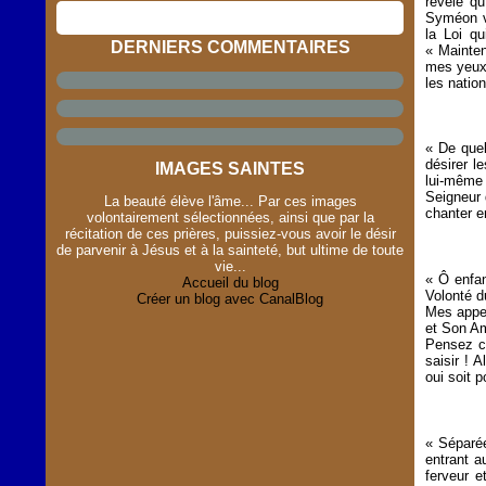
révélé qu
Syméon vi
la Loi qu
DERNIERS COMMENTAIRES
« Mainten
mes yeux 
les nation
« De quel
désirer l
IMAGES SAINTES
lui-même 
Seigneur 
La beauté élève l'âme... Par ces images
chanter e
volontairement sélectionnées, ainsi que par la
récitation de ces prières, puissiez-vous avoir le désir
de parvenir à Jésus et à la sainteté, but ultime de toute
vie...
« Ô enfan
Accueil du blog
Volonté d
Créer un blog avec CanalBlog
Mes appel
et Son Am
Pensez co
saisir ! 
oui soit 
« Séparée
entrant 
ferveur e