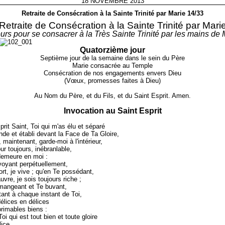
18 NOVEMBRE 2013
Retraite de Consécration à la Sainte Trinité par Marie 14/33
Retraite de Consécration à la Sainte Trinité par Mari
ours pour se consacrer à la Très Sainte Trinité par les mains de 
Quatorzième jour
Septième jour de la semaine dans le sein du Père
Marie consacrée au Temple
Consécration de nos engagements envers Dieu
(Vœux, promesses faites à Dieu)
Au Nom du Père, et du Fils, et du Saint Esprit. Amen.
Invocation au Saint Esprit
prit Saint, Toi qui m'as élu et séparé
de et établi devant la Face de Ta Gloire,
maintenant, garde-moi à l'intérieur,
ur toujours, inébranlable,
demeure en moi :
voyant perpétuellement,
ort, je vive ; qu'en Te possédant,
uvre, je sois toujours riche ;
mangeant et Te buvant,
ant à chaque instant de Toi,
 délices en délices
primables biens :
Toi qui est tout bien et toute gloire
lice