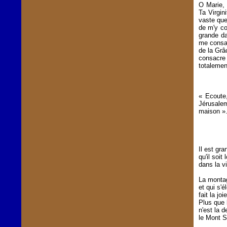
O Marie, 
Ta Virgin
vaste que
de m'y co
grande da
me consac
de la Grâ
consacre 
totalemen
« Ecoute,
Jérusalem
maison »
Il est gra
qu'il soit
dans la vi
La montag
et qui s'
fait la joi
Plus que 
n'est la 
le Mont Si