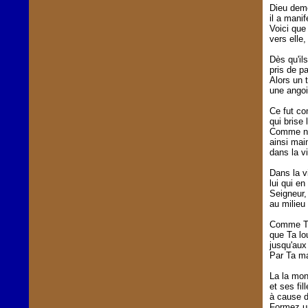
Dieu deme
il a manif
Voici que
vers elle
Dès qu'ils
pris de pa
Alors un 
une ango
Ce fut c
qui brise
Comme nou
ainsi mai
dans la vi
Dans la v
lui qui en
Seigneur,
au milieu
Comme To
que Ta lo
jusqu'aux 
Par Ta ma
La la mon
et ses fil
à cause d
Formez un