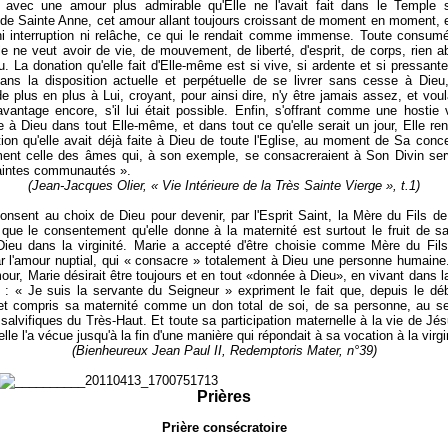
, avec une amour plus admirable qu'Elle ne l'avait fait dans le Temple 
s de Sainte Anne, cet amour allant toujours croissant de moment en moment, e
ni interruption ni relâche, ce qui le rendait comme immense. Toute consum
le ne veut avoir de vie, de mouvement, de liberté, d'esprit, de corps, rien 
u. La donation qu'elle fait d'Elle-même est si vive, si ardente et si pressant
ns la disposition actuelle et perpétuelle de se livrer sans cesse à Dieu,
de plus en plus à Lui, croyant, pour ainsi dire, n'y être jamais assez, et voul
vantage encore, s'il lui était possible. Enfin, s'offrant comme une hostie 
 à Dieu dans tout Elle-même, et dans tout ce qu'elle serait un jour, Elle ren
ion qu'elle avait déjà faite à Dieu de toute l'Eglise, au moment de Sa conce
ent celle des âmes qui, à son exemple, se consacreraient à Son Divin ser
saintes communautés ».
(Jean-Jacques Olier, « Vie Intérieure de la Très Sainte Vierge », t.1)
onsent au choix de Dieu pour devenir, par l'Esprit Saint, la Mère du Fils d
 que le consentement qu'elle donne à la maternité est surtout le fruit de s
Dieu dans la virginité. Marie a accepté d'être choisie comme Mère du Fil
r l'amour nuptial, qui « consacre » totalement à Dieu une personne humaine
our, Marie désirait être toujours et en tout «donnée à Dieu», en vivant dans la 
: « Je suis la servante du Seigneur » expriment le fait que, depuis le déb
 et compris sa maternité comme un don total de soi, de sa personne, au s
salvifiques du Très-Haut. Et toute sa participation maternelle à la vie de Jés
elle l'a vécue jusqu'à la fin d'une manière qui répondait à sa vocation à la virgi
(Bienheureux Jean Paul II, Redemptoris Mater, n°39)
Prières
Prière consécratoire