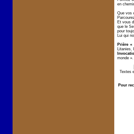
en chemin
Que vos c
Parcourez
Et vous d
que le Se
pour touj
Lui qui n
Prière «
Litanies,
Invocati
monde ».
Textes e
Pour rec