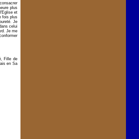
 consacrer
meure plus
'Eglise et
 fois plus
pureté. Je
dans celui
ard. Je me
conformer
, Fille de
mais en Sa