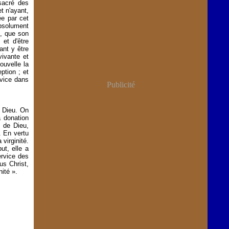
sacré des
t n'ayant,
ée par cet
absolument
e, que son
 et d'être
ant y être
vivante et
ouvelle la
ption ; et
vice dans
Publicité
e Dieu. On
a donation
s de Dieu,
. En vertu
virginité.
ut, elle a
ervice des
us Christ,
nité ».