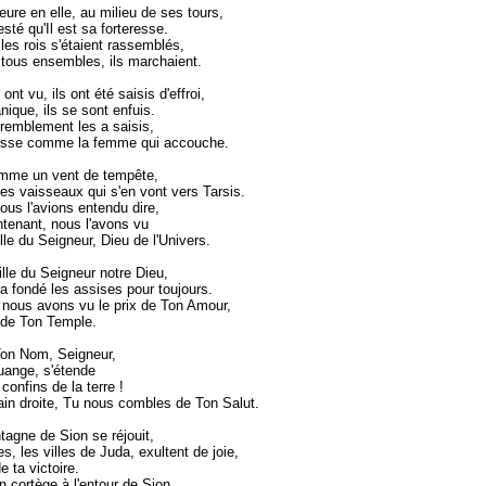
ure en elle, au milieu de ses tours,
esté qu'Il est sa forteresse.
 les rois s'étaient rassemblés,
, tous ensembles, ils marchaient.
 ont vu, ils ont été saisis d'effroi,
nique, ils se sont enfuis.
tremblement les a saisis,
isse comme la femme qui accouche.
omme un vent de tempête,
 les vaisseaux qui s'en vont vers Tarsis.
s l'avions entendu dire,
ntenant, nous l'avons vu
lle du Seigneur, Dieu de l'Univers.
ille du Seigneur notre Dieu,
 a fondé les assises pour toujours.
 nous avons vu le prix de Ton Amour,
 de Ton Temple.
n Nom, Seigneur,
uange, s'étende
confins de la terre !
in droite, Tu nous combles de Ton Salut.
tagne de Sion se réjouit,
les, les villes de Juda, exultent de joie,
e ta victoire.
 cortège à l'entour de Sion,