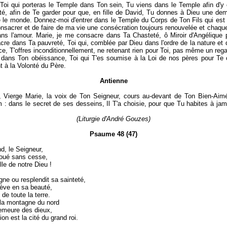
Toi qui porteras le Temple dans Ton sein, Tu viens dans le Temple afin d'y
ité, afin de Te garder pour que, en fille de David, Tu donnes à Dieu une de
 le monde. Donnez-moi d'entrer dans le Temple du Corps de Ton Fils qui est l
nsacrer et de faire de ma vie une consécration toujours renouvelée et chaque
ns l'amour. Marie, je me consacre dans Ta Chasteté, ô Miroir d'Angélique 
re dans Ta pauvreté, Toi qui, comblée par Dieu dans l'ordre de la nature et 
ce, T'offres inconditionnellement, ne retenant rien pour Toi, pas même un reg
dans Ton obéissance, Toi qui T'es soumise à la Loi de nos pères pour Te 
t à la Volonté du Père.
Antienne
 Vierge Marie, la voix de Ton Seigneur, cours au-devant de Ton Bien-Aimé
 : dans le secret de ses desseins, Il T'a choisie, pour que Tu habites à ja
.
(Liturgie d'André Gouzes)
Psaume 48 (47)
nd, le Seigneur,
 loué sans cesse,
lle de notre Dieu !
ne ou resplendit sa sainteté,
élève en sa beauté,
e de toute la terre.
la montagne du nord
demeure des dieux,
on est la cité du grand roi.