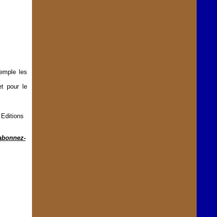
emple les
t pour le
 Editions
abonnez-