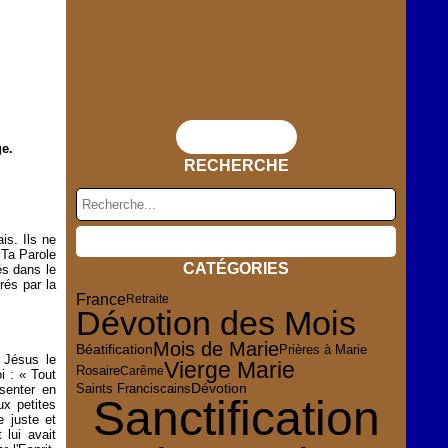
Flux RSS
ge.
RECHERCHE
s. Ils ne
 Ta Parole
CATÉGORIES
s dans le
rés par la
France
Retraite
Dévotion des Mois
Mois de Marie
Béatification
Prières à Marie
e Jésus le
Vierge Marie
Rosaire
Carême
i : « Tout
Dévotion
Saints Franciscains
senter en
Sanctification
ux petites
 juste et
t lui avait