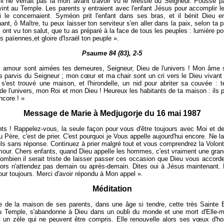
'il ne verrait pas la mort avant d'avoir vu le Messie du Seigneur. Poussé par
nt au Temple. Les parents y entraient avec l'enfant Jésus pour accomplir le
i le concernaient. Syméon prit l'enfant dans ses bras, et il bénit Dieu e
ant, ô Maître, tu peux laisser ton serviteur s'en aller dans la paix, selon ta p
ont vu ton salut, que tu as préparé à la face de tous les peuples : lumière pou
s païennes,et gloire d'Israël ton peuple ».
Psaume 84 (83), 2-5
 amour sont aimées tes demeures, Seigneur, Dieu de l'univers ! Mon âme s
es parvis du Seigneur ; mon cœur et ma chair sont un cri vers le Dieu vivant 
s'est trouvé une maison, et l'hirondelle, un nid pour abriter sa couvée : t
de l'univers, mon Roi et mon Dieu ! Heureux les habitants de ta maison : ils p
ncore ! »
Message de Marie à Medjugorje du 16 mai 1987
ts ! Rappelez-vous, la seule façon pour vous d'être toujours avec Moi et de
u Père, c'est de prier. C'est pourquoi je Vous appelle aujourd'hui encore. Ne l
s sans réponse. Continuez à prier malgré tout et vous comprendrez la Volon
our. Chers enfants, quand Dieu appelle les hommes, c'est vraiment une gra
mbien il serait triste de laisser passer ces occasion que Dieu vous accord
Alors n'attendez pas demain ou après-demain. Dites oui à Jésus maintenant.
pour toujours. Merci d'avoir répondu à Mon appel ».
Méditation
 de la maison de ses parents, dans une âge si tendre, cette très Sainte 
au Temple, s'abandonne à Dieu dans un oubli du monde et une mort d'Elle-
t un zèle qui ne peuvent être compris. Elle renouvelle alors ses vœux d'ho