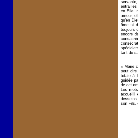
servante
entraille
en Elle, 
amour, el
qu'en Die
âme st da
toujours 
encore da
consacrée
consécrat
spécialem
tant de 
« Marie c
peut dire
totale à 
guidée pa
de cet am
Les mots 
accueilli
desseins 
son Fils, 