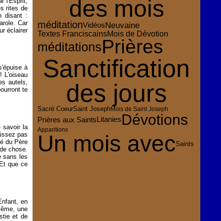
des mois
 l'Esprit,
s rites de
n disant :
arole. Car
méditation
Neuvaine
Vidéos
r éclairer
Mois de Dévotion
Textes Franciscains
Prières
méditations
Sanctification
'épuise à
! L'oiseau
es autels,
des jours
ourront te
Sacré Coeur
Saint Joseph
Mois de Saint Joseph
Dévotions
Prières aux Saints
Litanies
 savoir la
Apparitions
aissez pas
Un mois avec
té du Père
Saints
nde chose.
e sans les
 Et que ce
Enfant, en
même, une
stie et de