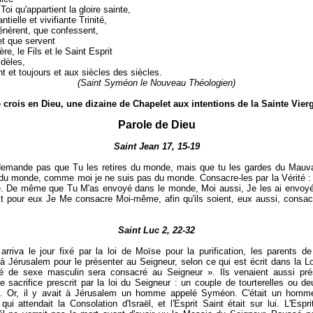
 Toi qu'appartient la gloire sainte,
tielle et vivifiante Trinité,
énèrent, que confessent,
et que servent
re, le Fils et le Saint Esprit
idèles,
t et toujours et aux siècles des siècles.
(Saint Syméon le Nouveau Théologien)
 crois en Dieu, une dizaine de Chapelet aux intentions de la Sainte Vier
Parole de Dieu
Saint Jean 17, 15-19
emande pas que Tu les retires du monde, mais que tu les gardes du Mauvai
du monde, comme moi je ne suis pas du monde. Consacre-les par la Vérité :
é. De même que Tu M'as envoyé dans le monde, Moi aussi, Je les ai envoyé
 pour eux Je Me consacre Moi-même, afin qu'ils soient, eux aussi, consac
Saint Luc 2, 22-32
rriva le jour fixé par la loi de Moïse pour la purification, les parents d
 à Jérusalem pour le présenter au Seigneur, selon ce qui est écrit dans la Lo
né de sexe masculin sera consacré au Seigneur ». Ils venaient aussi pré
le sacrifice prescrit par la loi du Seigneur : un couple de tourterelles ou de
. Or, il y avait à Jérusalem un homme appelé Syméon. C'était un homme
 qui attendait la Consolation d'Israël, et l'Esprit Saint était sur lui. L'Espri