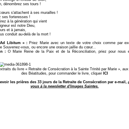
, dénombrez ses tours !
œurs s'attachent à ses murailles !
 ses forteresses !
irez à la génération qui vient
igneur est notre Dieu,
ours et à jamais,
ous conduit au-delà de la mort !
 Ad Libitum » :
Priez Marie avec un texte de votre choix comme par ex
 le Souvenez-vous, ou encore une oraison jaillie du cœur...
on :
O Marie Reine de la Paix et de la Réconciliation, priez pour nous e
xtraits du livre « Retraite de Consécration à la Sainte Trinité par Marie », aux
des Béatitudes, pour commander le livre, cliquer
ICI
evoir les prières des 33 jours de la Retraite de Consécration par e-mail,
vous à la newsletter d'Images Saintes.