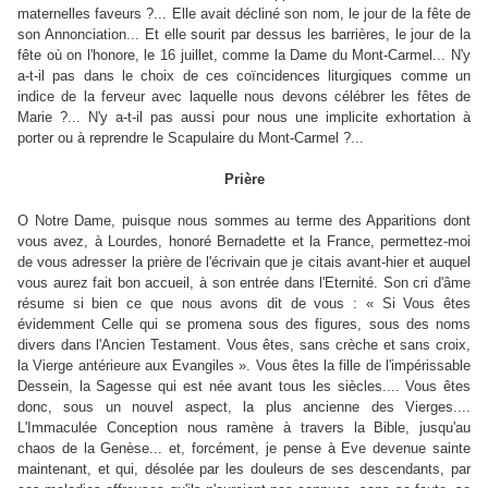
maternelles faveurs ?... Elle avait décliné son nom, le jour de la fête de
son Annonciation... Et elle sourit par dessus les barrières, le jour de la
fête où on l'honore, le 16 juillet, comme la Dame du Mont-Carmel... N'y
a-t-il pas dans le choix de ces coïncidences liturgiques comme un
indice de la ferveur avec laquelle nous devons célébrer les fêtes de
Marie ?... N'y a-t-il pas aussi pour nous une implicite exhortation à
porter ou à reprendre le Scapulaire du Mont-Carmel ?...
Prière
O Notre Dame, puisque nous sommes au terme des Apparitions dont
vous avez, à Lourdes, honoré Bernadette et la France, permettez-moi
de vous adresser la prière de l'écrivain que je citais avant-hier et auquel
vous aurez fait bon accueil, à son entrée dans l'Eternité. Son cri d'âme
résume si bien ce que nous avons dit de vous : « Si Vous êtes
évidemment Celle qui se promena sous des figures, sous des noms
divers dans l'Ancien Testament. Vous êtes, sans crèche et sans croix,
la Vierge antérieure aux Evangiles ». Vous êtes la fille de l'impérissable
Dessein, la Sagesse qui est née avant tous les siècles.... Vous êtes
donc, sous un nouvel aspect, la plus ancienne des Vierges....
L'Immaculée Conception nous ramène à travers la Bible, jusqu'au
chaos de la Genèse... et, forcément, je pense à Eve devenue sainte
maintenant, et qui, désolée par les douleurs de ses descendants, par