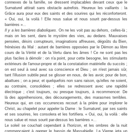
connexes de la famille, se dressent implacables devant ceux que le
Surnaturel attirait sans obstacle autrefois. Heureux les vaillants : la
Grâce aura pour eux des saints et des sourires qui les réconforteront.
« Oui, oui, la voilà ! Elle nous salue et nous sourit par-dessus les
barrières »...
Il y a les barrières diaboliques
. On ne les voit pas au dehors, celles-là ;
mais on les sent, dans le mystère des vies, au dedans. Mauvaises
pensées, désirs corrupteurs, imaginations affreuses, dégoûts du Bien,
frénésies du Mal : autant de barrières opposées par le Démon au libre
cours de la Vérité et de la Vertu dans les âmes ! Ce ne sont pas les
plus faciles à démolir : on n'a point, pour cette besogne, les stimulants
extérieurs de l'amour-propre et de la constatation matérielle du succès ;
on est seul à seul avec sa conscience et Dieu ; on n'est jamais sûr,
tant l'illusion subtile peut se glisser en nous, de les avoir, pour de bon,
abattues ; on a peur, et quelquefois non sans raison, qu'elles ne soient,
au contraire, consolidées ; elles se redressent avec une rapidité
électrique ; c'est toujours, ou presque toujours, à recommencer. De
là des appréhensions, des découragements, des marasmes terribles.
Heureux qui, en ces occurrences recourt à la prière pour implorer le
Christ, au chapelet pour appeler la Dame : le Surnaturel, par ses saints
et ses sourires, les consolera et les fortifiera. « Oui, oui, la voilà : elle
nous salue et nous sourit par-dessus les barrières »...
Le soleil se couchait cependant à l'horizon, et les ombres de la nuit
commençaient à gagner le bassin de Massabielle. La Vierge jeta un