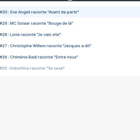
#30 : Eve Angeli raconte "Avant de partir"
#29 : MC Solaar raconte "Bouge de là"
28 : Lorie raconte "Je vais vite"
#27 : Christophe Willem raconte "Jacques a dit"
#26 : Chimène Badi raconte "Entre nous"
#25 : Indochine raconte "3e sexe"
#24 : Zaho raconte "C'est chelou"
#23 : Patrick Bruel raconte "Au café des délices"
#22 : Kyo raconte "Le chemin"
#21 : Nolwenn Leroy raconte "Cassé"
#20 : Patrick Hernandez raconte "Born to be alive"
#19 : Lorie raconte "Près de moi"