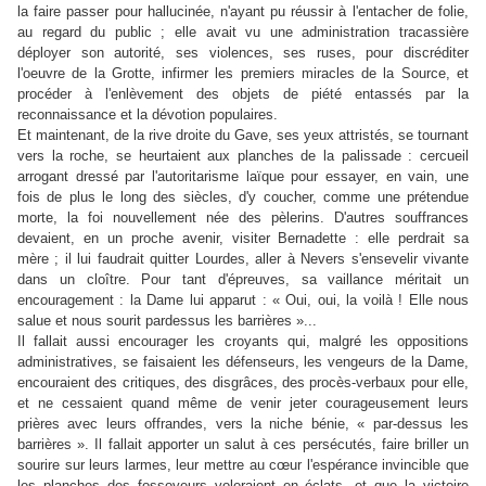
la faire passer pour hallucinée, n'ayant pu réussir à l'entacher de folie,
au regard du public ; elle avait vu une administration tracassière
déployer son autorité, ses violences, ses ruses, pour discréditer
l'oeuvre de la Grotte, infirmer les premiers miracles de la Source, et
procéder à l'enlèvement des objets de piété entassés par la
reconnaissance et la dévotion populaires.
Et maintenant, de la rive droite du Gave, ses yeux attristés, se tournant
vers la roche, se heurtaient aux planches de la palissade : cercueil
arrogant dressé par l'autoritarisme laïque pour essayer, en vain, une
fois de plus le long des siècles, d'y coucher, comme une prétendue
morte, la foi nouvellement née des pèlerins. D'autres souffrances
devaient, en un proche avenir, visiter Bernadette : elle perdrait sa
mère ; il lui faudrait quitter Lourdes, aller à Nevers s'ensevelir vivante
dans un cloître. Pour tant d'épreuves, sa vaillance méritait un
encouragement : la Dame lui apparut : « Oui, oui, la voilà ! Elle nous
salue et nous sourit pardessus les barrières »...
Il fallait aussi encourager les croyants qui, malgré les oppositions
administratives, se faisaient les défenseurs, les vengeurs de la Dame,
encouraient des critiques, des disgrâces, des procès-verbaux pour elle,
et ne cessaient quand même de venir jeter courageusement leurs
prières avec leurs offrandes, vers la niche bénie, « par-dessus les
barrières ». Il fallait apporter un salut à ces persécutés, faire briller un
sourire sur leurs larmes, leur mettre au cœur l'espérance invincible que
les planches des fossoyeurs voleraient en éclats, et que la victoire