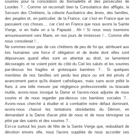
sourires pour la consolation de Bernadette et des persécutés de
Lourdes ?... Comme on reconnaît bien la Consolatrice des affligés, le
Secours des Chrétiens, la céleste Auxiliatrice des âmes, des familles,
des peuples et, en particulier, de la France, car c'est en France que se
passaient ces choses.... car c'est en France que nous avons la Sainte
Vierge, si en Italie on a la Papauté... Ah ! Si nous nous tournions
amoureusement vers Marie, en nos jours de tristesses !... Comme elle
nous consolerait !...
Ne sommes-nous pas de ces chrétiens de peu de foi qui, attribuant aux
lois humaines une force d' obligation et de durée dont elles sont
dépourvues quand elles sont un attentat au droit, se lamentent
découragés et ne voient point du côté du Ciel les saluts et les sourires
par-dessus les fragiles et grotesques barrières ?... Si quelques
membres de nos familles ont perdu leur place ou ont été privés d'
avancement parce qu'ils étaient catholiques, mais sans avoir prêté le
flanc à une telle mesure par négligence professionnelle ou bravade
inutile, avons-nous invoqué la Dame et l'avons-nous adjurée de nous
sourire et de nous regarder par-dessus ces barrières sociales ?...
Avons-nous cherché à étudier et à combattre notre défaut dominant,
avons-nous chassé les tentations obsédantes du Démon, en
demandant à la Dame d'avoir pitié de nous et de nous témoigner sa
pitié par des saints et des sourires ?...
Est-ce surtout les jours de fête de la Sainte Vierge que, redoublant de
dévotion envers elle, nous l'avons suppliée de nous accorder ses