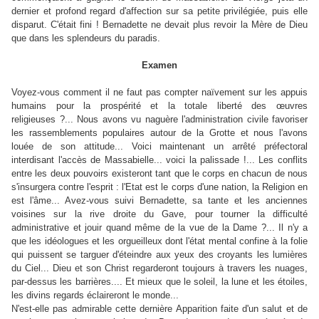
dernier et profond regard d'affection sur sa petite privilégiée, puis elle
disparut. C'était fini ! Bernadette ne devait plus revoir la Mère de Dieu
que dans les splendeurs du paradis.
Examen
Voyez-vous comment il ne faut pas compter naïvement sur les appuis
humains pour la prospérité et la totale liberté des œuvres
religieuses ?... Nous avons vu naguère l'administration civile favoriser
les rassemblements populaires autour de la Grotte et nous l'avons
louée de son attitude... Voici maintenant un arrêté préfectoral
interdisant l'accès de Massabielle... voici la palissade !... Les conflits
entre les deux pouvoirs existeront tant que le corps en chacun de nous
s'insurgera contre l'esprit : l'Etat est le corps d'une nation, la Religion en
est l'âme... Avez-vous suivi Bernadette, sa tante et les anciennes
voisines sur la rive droite du Gave, pour tourner la difficulté
administrative et jouir quand même de la vue de la Dame ?... Il n'y a
que les idéologues et les orgueilleux dont l'état mental confine à la folie
qui puissent se targuer d'éteindre aux yeux des croyants les lumières
du Ciel... Dieu et son Christ regarderont toujours à travers les nuages,
par-dessus les barrières.... Et mieux que le soleil, la lune et les étoiles,
les divins regards éclaireront le monde...
N'est-elle pas admirable cette dernière Apparition faite d'un salut et de