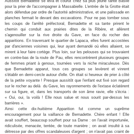
Aussitôt Bernadette se leva et courut chez sa plus jeune tante Basile
pour la prier de l'accompagner à Massabielle. L'entrée de la Grotte était
alors défendue par ordre de l'autorité administrative, et une palissade en
planches fermait le devant des excavations. Pour ne pas tomber sous
les coups de l'arrêté préfectoral, Bernadette et sa tante prirent le
chemin qui conduit aux prairies dites de la Ribère, et allèrent
s'agenouiller sur la rive droite du Gave, en face du rocher des
apparitions. En traversant le quartier de Lapaca, elles furent accostées
par d'anciennes voisines qui, leur ayant demandé où elles allaient, se
mirent à leur faire cortège. Plus loin, sur les pelouses qui se trouvaient
en contre-bas de la route de Pau, elles rencontrèrent plusieurs groupes
de femmes priant à genoux, tournées vers la niche miraculeuse. Dès
que Bernadette apparut, tous ces groupes se levèrent et vinrent
s'établir en demi-cercle autour d'elle. On était si heureux de prier à côté
de la petite voyante ! Presque aussitôt que l'enfant eut fixé son regard
sur le rocher au delà du Gave, les rayonnements de l'extase éclatèrent
sur sa figure, et, dans les transports de son âme ravie, elle s'écria :
« Oui, oui, la voilà ! Elle nous salue et nous sourit par-dessus les
barrières ».
Ainsi cette dix-huitième Apparition fut comme un suprême
encouragement pour la vaillance de Bernadette. Chère enfant ! Elle
avait souffert, beaucoup souffert pour sa Dame : on l'avait importunée,
ridiculisée, menacée, tentée, de toute manière ; on avait insulté à sa
détresse par des offres scandaleuses d'argent ; on n'avait pas craint de