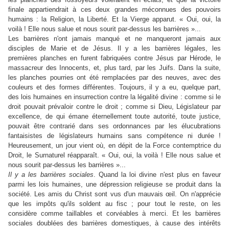
finale appartiendrait à ces deux grandes méconnues des pouvoirs
humains : la Religion, la Liberté. Et la Vierge apparut. « Oui, oui, la
voilà ! Elle nous salue et nous sourit par-dessus les barrières »...
Les barrières n'ont jamais manqué et ne manqueront jamais aux
disciples de Marie et de Jésus. Il y a les barrières légales, les
premières planches en furent fabriquées contre Jésus par Hérode, le
massacreur des Innocents, et, plus tard, par les Juifs. Dans la suite,
les planches pourries ont été remplacées par des neuves, avec des
couleurs et des formes différentes. Toujours, il y a eu, quelque part,
des lois humaines en insurrection contre la légalité divine : comme si le
droit pouvait prévaloir contre le droit ; comme si Dieu, Législateur par
excellence, de qui émane éternellement toute autorité, toute justice,
pouvait être contrarié dans ses ordonnances par les élucubrations
fantaisistes de législateurs humains sans compétence ni durée !
Heureusement, un jour vient où, en dépit de la Force contemptrice du
Droit, le Surnaturel réapparaît. « Oui, oui, la voilà ! Elle nous salue et
nous sourit par-dessus les barrières »...
Il y a les barrières sociales
. Quand la loi divine n'est plus en faveur
parmi les lois humaines, une dépression religieuse se produit dans la
société. Les amis du Christ sont vus d'un mauvais œil. On n'apprécie
que les impôts qu'ils soldent au fisc ; pour tout le reste, on les
considère comme taillables et corvéables à merci. Et les barrières
sociales doublées des barrières domestiques, à cause des intérêts