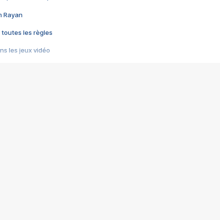
im Rayan
 toutes les règles
s les jeux vidéo
us choquant de Rockstar ? - Le scandale BULLY
e plus moche de Steam
du RÊVE tourne au CAUCHEMAR
pendant 8 heures
it… à tort
umiliés par un jeu vidéo
ire - Final Fantasy 8
ti un empire - Age of Empires
story DOFUS