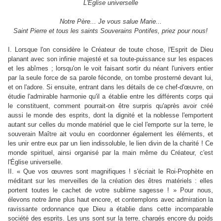
L'Eglise universelle
Notre Père... Je vous salue Marie...
Saint Pierre et tous les saints Souverains Pontifes, priez pour nous!
I. Lorsque l'on considère le Créateur de toute chose, l'Esprit de Dieu
planant avec son infinie majesté et sa toute-puissance sur les espaces
et les abîmes ; lorsqu'on le voit faisant sortir du néant l'univers entier
par la seule force de sa parole féconde, on tombe prosterné devant lui,
et on l'adore. Si ensuite, entrant dans les détails de ce chef-d'œuvre, on
étudie l'admirable harmonie qu'il a établie entre les différents corps qui
le constituent, comment pourrait-on être surpris qu'après avoir créé
aussi le monde des esprits, dont la dignité et la noblesse l'emportent
autant sur celles du monde matériel que le ciel l'emporte sur la terre, le
souverain Maître ait voulu en coordonner également les éléments, et
les unir entre eux par un lien indissoluble, le lien divin de la charité ! Ce
monde spirituel, ainsi organisé par la main même du Créateur, c'est
l'Église universelle.
II. « Que vos œuvres sont magnifiques ! s'écriait le Roi-Prophète en
méditant sur les merveilles de la création des êtres matériels : elles
portent toutes le cachet de votre sublime sagesse ! » Pour nous,
élevons notre âme plus haut encore, et contemplons avec admiration la
ravissante ordonnance que Dieu a établie dans cette incomparable
société des esprits. Les uns sont sur la terre, chargés encore du poids