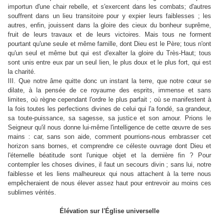
importun d'une chair rebelle, et s'exercent dans les combats; d'autres
souffrent dans un lieu transitoire pour y expier leurs faiblesses ; les
autres, enfin, jouissent dans la gloire des cieux du bonheur suprême,
fruit de leurs travaux et de leurs victoires. Mais tous ne forment
pourtant qu'une seule et même famille, dont Dieu est le Père; tous n'ont
qu'un seul et même but qui est d'exalter la gloire du Très-Haut; tous
sont unis entre eux par un seul lien, le plus doux et le plus fort, qui est
la charité.
III. Que notre âme quitte donc un instant la terre, que notre cœur se
dilate, à la pensée de ce royaume des esprits, immense et sans
limites, où règne cependant l'ordre le plus parfait ; où se manifestent à
la fois toutes les perfections divines de celui qui l'a fondé, sa grandeur,
sa toute-puissance, sa sagesse, sa justice et son amour. Prions le
Seigneur qu'il nous donne lui-même l'intelligence de cette œuvre de ses
mains : car, sans son aide, comment pourrions-nous embrasser cet
horizon sans bornes, et comprendre ce céleste ouvrage dont Dieu et
l'éternelle béatitude sont l'unique objet et la dernière fin ? Pour
contempler les choses divines, il faut un secours divin ; sans lui, notre
faiblesse et les liens malheureux qui nous attachent à la terre nous
empêcheraient de nous élever assez haut pour entrevoir au moins ces
sublimes vérités.
Élévation sur l'Église universelle