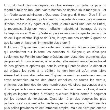
I. Si, du haut des montagnes les plus élevées du globe, je jette un
regard autour de moi, quel vaste horizon se déploie sous mes yeux ! et
je m'écrie avec admiration : Que vous êtes grand, ô mon Dieu ! Si en
parcourant les falaises qui bordent l'immensité des mers, je contemple
l'Océan, ma vue s'y égare et s'y perd, je crois avoir une idée de l'infini,
je reconnais, Seigneur, votre ineffable majesté, et l'ouvrage de votre
toute-puissance. Mais, qu'est-ce que ces imposants spectacles à côté
de celui que m'offre l'Église de Dieu, le royaume des esprits ? qu'est-ce
que la terre en face de l'immensité des cieux ?
II. Oh non! l'Église n'est pas seulement la réunion de ces âmes fidèles
qui combattent sur la terre les combats du Seigneur, ce n'est pas
seulement ce Pontife suprême présidant aux destinées éternelles des
peuples et du monde entier, à l'aide de cette majestueuse hiérarchie et
de ces généreux apôtres qui sont la voix qui prêche dans le désert et
qui prépare les voies à la vérité ; ils n'en forment qu'un bien faible
élément et la moindre partie. — L'Église! ce n'est pas seulement encore
cette assemblée sainte des âmes embellies de toutes les vertus,
enrichies des trophées de leurs nombreuses victoires, parvenues à une
difficile perfectionnais auxquelles, avant d'entrer dans la gloire, il reste
quelques légères taches à effacer, quelques faibles dettes à acquitter
par les travaux de l'expiation. C'est bien là un des peuples les plus
parfaits qui concourent à former le royaume des esprits, c'est une des
plus belles provinces de cet immense empire; mais ce n'est pas encore