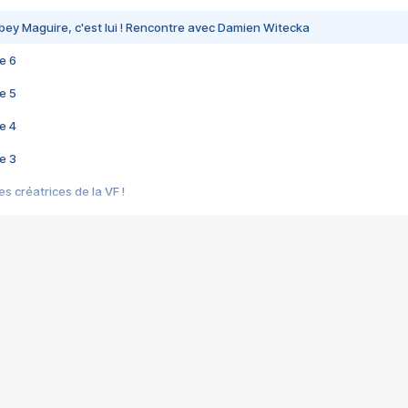
bey Maguire, c'est lui ! Rencontre avec Damien Witecka
e 6
e 5
e 4
e 3
s créatrices de la VF !
e 2
e 1
e Mektoub My Love arrive enfin ! Rencontre avec Shaïn Boumedine et Sal
i : après Toni en famille
elle réalise le bouleversant Dites lui que je l'aime
ais ! Rencontre autour de Vie privée de Rebecca Zlotowski