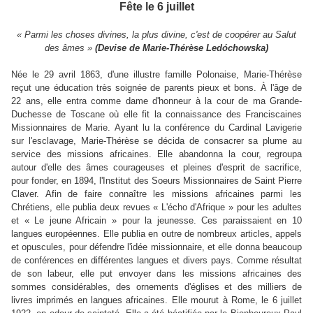
Fête le 6 juillet
« Parmi les choses divines, la plus divine, c'est de coopérer au Salut
des âmes »
(Devise de Marie-Thérèse Ledóchowska)
Née le 29 avril 1863, d'une illustre famille Polonaise, Marie-Thérèse
reçut une éducation très soignée de parents pieux et bons. À l'âge de
22 ans, elle entra comme dame d'honneur à la cour de ma Grande-
Duchesse de Toscane où elle fit la connaissance des Franciscaines
Missionnaires de Marie. Ayant lu la conférence du Cardinal Lavigerie
sur l'esclavage, Marie-Thérèse se décida de consacrer sa plume au
service des missions africaines. Elle abandonna la cour, regroupa
autour d'elle des âmes courageuses et pleines d'esprit de sacrifice,
pour fonder, en 1894, l'Institut des Soeurs Missionnaires de Saint Pierre
Claver. Afin de faire connaître les missions africaines parmi les
Chrétiens, elle publia deux revues « L'écho d'Afrique » pour les adultes
et « Le jeune Africain » pour la jeunesse. Ces paraissaient en 10
langues européennes. Elle publia en outre de nombreux articles, appels
et opuscules, pour défendre l'idée missionnaire, et elle donna beaucoup
de conférences en différentes langues et divers pays. Comme résultat
de son labeur, elle put envoyer dans les missions africaines des
sommes considérables, des ornements d'églises et des milliers de
livres imprimés en langues africaines. Elle mourut à Rome, le 6 juillet