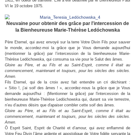
1922, en odeur de sainteté. Elle a été béatifiée par le Bienheureux Paul
VI le 19 octobre 1975.
Neuvaine pour obtenir des grâce par l'intercession de
la Bienheureuse Marie-Thérèse Ledóchowska
Père Eternel, qui avez envoyé sur la terre Votre Divin Fils pour sauver
le monde, accordez-moi la grâce que je Vous demande aujourd'hui
(mentionner la grâce) par l’intercession de la bienheureuse Marie-
Thérèse Ledóchowska, qui consuma sa vie pour le Salut des âmes.
Gloire au Père, et au Fils et au Saint-Esprit, comme il était au
commencement, maintenant et toujours, pour les siècles des siècles.
Amen.
Fils Eternel, qui de la croix avez fait entendre un cri déchirant :
« Sitio !, j’ai soif des âmes ! », accordez-nous la grâce que je Vous
demande aujourd'hui : (Mentionner la grâce) par l'intercession de la
bienheureuse Marie-Thérèse Ledóchowska qui, durant sa vie terrestre,
n’eu d’autres désirs que d'apaiser combler cette soif des âmes.
Gloire au Père, et au Fils et au Saint-Esprit, comme il était au
commencement, maintenant et toujours, pour les siècles des siècles.
Amen.
Ô Esprit Saint, Esprit de Charité et d’amour, qui avez enflammé de
Votre Feu Divin l’âme ardente et apostolique de Votre fidèle servante la