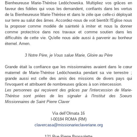
Bienheureuse Marie-Thérèse Ledóchowska. Multipliez vos grâces en
faveur des fidèles qui vous les demandent, confiants dans les vertus
de la Bienheureuse Marie-Thérèse et dans le zèle que celle-ci déployait
sur terre au salut des âmes. Accordez-nous de voit bientôt l'Eglise nous
la proposer comme modèle de sainteté à imiter et nous la donner
comme protectrice dans nos travaux et comme soutien dans les
difficultés de cette vie. Qu'elle nous aide aussi à parvenir au bonheur
éternel. Amen.
3 Notre Père, je Vous salue Marie, Gloire au Père
Grande était la confiance que les missionnaires avaient dans le cœur
maternel de Marie-Thérèse Ledóchowska pendant sa vie terrestre ;
grande aussi est celle des amis des missions de divers pays qui
l'invoquent et attribuent de nombreuses grâces à son intercession.
Les personnes qui reçoivent des grâces par l'intercession de Marie-
Thérèse sont priées de les signaler à l'Institut des Soeurs
Missionnaires de Saint Pierre Claver
Via dell’Olmata 16
I-00184 ROMA (RM)
clavercasa@missionarieclaveriane.org
121 Rue Pierre Brossolette