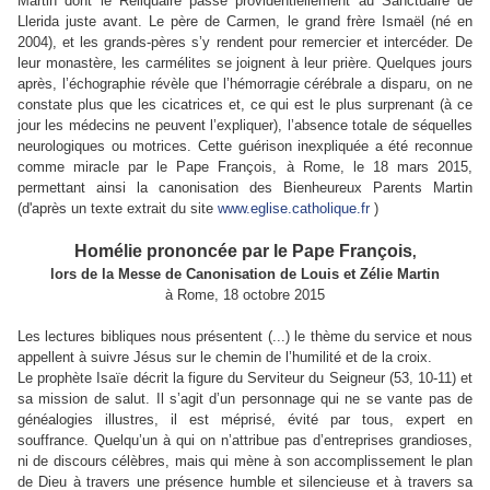
Martin dont le Reliquaire passe providentiellement au Sanctuaire de
Llerida juste avant. Le père de Carmen, le grand frère Ismaël (né en
2004), et les grands-pères s’y rendent pour remercier et intercéder. De
leur monastère, les carmélites se joignent à leur prière. Quelques jours
après, l’échographie révèle que l’hémorragie cérébrale a disparu, on ne
constate plus que les cicatrices et, ce qui est le plus surprenant (à ce
jour les médecins ne peuvent l’expliquer), l’absence totale de séquelles
neurologiques ou motrices. Cette guérison inexpliquée a été reconnue
comme miracle par le Pape François, à Rome, le 18 mars 2015,
permettant ainsi la canonisation des Bienheureux Parents Martin
(d'après un texte extrait du site
www.eglise.catholique.fr
)
Homélie prononcée par le Pape François
,
lors de la Messe de Canonisation de Louis et Zélie Martin
à Rome, 18 octobre 2015
Les lectures bibliques nous présentent (...) le thème du service et nous
appellent à suivre Jésus sur le chemin de l’humilité et de la croix.
Le prophète Isaïe décrit la figure du Serviteur du Seigneur (53, 10-11) et
sa mission de salut. Il s’agit d’un personnage qui ne se vante pas de
généalogies illustres, il est méprisé, évité par tous, expert en
souffrance. Quelqu’un à qui on n’attribue pas d’entreprises grandioses,
ni de discours célèbres, mais qui mène à son accomplissement le plan
de Dieu à travers une présence humble et silencieuse et à travers sa