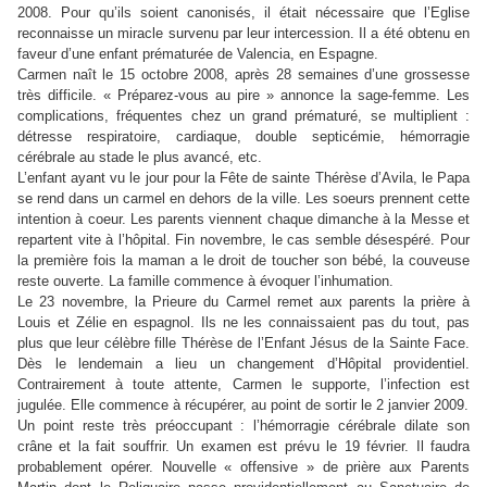
2008. Pour qu’ils soient canonisés, il était nécessaire que l’Eglise
reconnaisse un miracle survenu par leur intercession. Il a été obtenu en
faveur d’une enfant prématurée de Valencia, en Espagne.
Carmen naît le 15 octobre 2008, après 28 semaines d’une grossesse
très difficile. « Préparez-vous au pire » annonce la sage-femme. Les
complications, fréquentes chez un grand prématuré, se multiplient :
détresse respiratoire, cardiaque, double septicémie, hémorragie
cérébrale au stade le plus avancé, etc.
L’enfant ayant vu le jour pour la Fête de sainte Thérèse d’Avila, le Papa
se rend dans un carmel en dehors de la ville. Les soeurs prennent cette
intention à coeur. Les parents viennent chaque dimanche à la Messe et
repartent vite à l’hôpital. Fin novembre, le cas semble désespéré. Pour
la première fois la maman a le droit de toucher son bébé, la couveuse
reste ouverte. La famille commence à évoquer l’inhumation.
Le 23 novembre, la Prieure du Carmel remet aux parents la prière à
Louis et Zélie en espagnol. Ils ne les connaissaient pas du tout, pas
plus que leur célèbre fille Thérèse de l’Enfant Jésus de la Sainte Face.
Dès le lendemain a lieu un changement d’Hôpital providentiel.
Contrairement à toute attente, Carmen le supporte, l’infection est
jugulée. Elle commence à récupérer, au point de sortir le 2 janvier 2009.
Un point reste très préoccupant : l’hémorragie cérébrale dilate son
crâne et la fait souffrir. Un examen est prévu le 19 février. Il faudra
probablement opérer. Nouvelle « offensive » de prière aux Parents