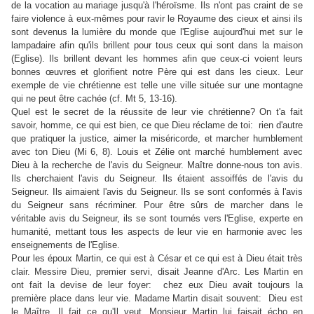
de la vocation au mariage jusqu'à l'héroïsme. Ils n'ont pas craint de se
faire violence à eux-mêmes pour ravir le Royaume des cieux et ainsi ils
sont devenus la lumière du monde que l'Eglise aujourd'hui met sur le
lampadaire afin qu'ils brillent pour tous ceux qui sont dans la maison
(Eglise). Ils brillent devant les hommes afin que ceux-ci voient leurs
bonnes œuvres et glorifient notre Père qui est dans les cieux. Leur
exemple de vie chrétienne est telle une ville située sur une montagne
qui ne peut être cachée (cf. Mt 5, 13-16).
Quel est le secret de la réussite de leur vie chrétienne? On t'a fait
savoir, homme, ce qui est bien, ce que Dieu réclame de toi: rien d'autre
que pratiquer la justice, aimer la miséricorde, et marcher humblement
avec ton Dieu (Mi 6, 8). Louis et Zélie ont marché humblement avec
Dieu à la recherche de l'avis du Seigneur. Maître donne-nous ton avis.
Ils cherchaient l'avis du Seigneur. Ils étaient assoiffés de l'avis du
Seigneur. Ils aimaient l'avis du Seigneur. Ils se sont conformés à l'avis
du Seigneur sans récriminer. Pour être sûrs de marcher dans le
véritable avis du Seigneur, ils se sont tournés vers l'Eglise, experte en
humanité, mettant tous les aspects de leur vie en harmonie avec les
enseignements de l'Eglise.
Pour les époux Martin, ce qui est à César et ce qui est à Dieu était très
clair. Messire Dieu, premier servi, disait Jeanne d'Arc. Les Martin en
ont fait la devise de leur foyer: chez eux Dieu avait toujours la
première place dans leur vie. Madame Martin disait souvent: Dieu est
le Maître. Il fait ce qu'Il veut. Monsieur Martin lui faisait écho en