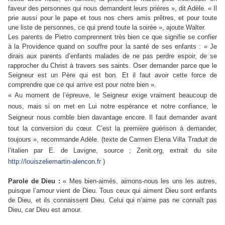
faveur des personnes qui nous demandent leurs prières », dit Adèle. « Il
prie aussi pour le pape et tous nos chers amis prêtres, et pour toute
une liste de personnes, ce qui prend toute la soirée », ajoute Walter.
Les parents de Pietro comprennent très bien ce que signifie se confier
à la Providence quand on souffre pour la santé de ses enfants : « Je
dirais aux parents d’enfants malades de ne pas perdre espoir, de se
rapprocher du Christ à travers ses saints. Oser demander parce que le
Seigneur est un Père qui est bon. Et il faut avoir cette force de
comprendre que ce qui arrive est pour notre bien ».
« Au moment de l’épreuve, le Seigneur exige vraiment beaucoup de
nous, mais si on met en Lui notre espérance et notre confiance, le
Seigneur nous comble bien davantage encore. Il faut demander avant
tout la conversion du cœur. C’est la première guérison à demander,
toujours », recommande Adèle. (texte de Carmen Elena Villa Traduit de
l’italien par E. de Lavigne, source ; Zenit.org, extrait du site
http://louiszeliemartin-alencon.fr
)
Parole de Dieu :
« Mes bien-aimés, aimons-nous les uns les autres,
puisque l’amour vient de Dieu. Tous ceux qui aiment Dieu sont enfants
de Dieu, et ils connaissent Dieu. Celui qui n’aime pas ne connaît pas
Dieu, car Dieu est amour.