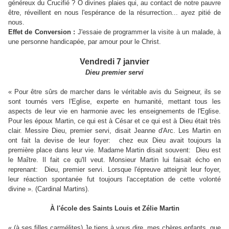
généreux du Crucifié ? Ô divines plaies qui, au contact de notre pauvre
être, réveillent en nous l'espérance de la résurrection... ayez pitié de
nous.
Effet de Conversion :
J'essaie de programmer la visite à un malade, à
une personne handicapée, par amour pour le Christ.
Vendredi 7 janvier
Dieu premier servi
« Pour être sûrs de marcher dans le véritable avis du Seigneur, ils se
sont tournés vers l'Eglise, experte en humanité, mettant tous les
aspects de leur vie en harmonie avec les enseignements de l'Eglise.
Pour les époux Martin, ce qui est à César et ce qui est à Dieu était très
clair. Messire Dieu, premier servi, disait Jeanne d'Arc. Les Martin en
ont fait la devise de leur foyer: chez eux Dieu avait toujours la
première place dans leur vie. Madame Martin disait souvent: Dieu est
le Maître. Il fait ce qu'Il veut. Monsieur Martin lui faisait écho en
reprenant: Dieu, premier servi. Lorsque l'épreuve atteignit leur foyer,
leur réaction spontanée fut toujours l'acceptation de cette volonté
divine ». (Cardinal Martins).
À l'école des Saints Louis et Zélie Martin
« (à ses filles carmélites) Je tiens à vous dire, mes chères enfants, que