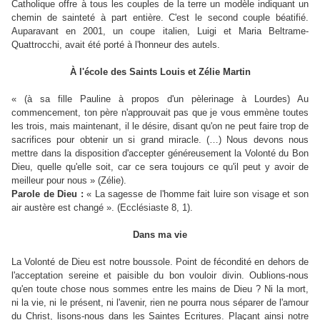
Catholique offre à tous les couples de la terre un modèle indiquant un
chemin de sainteté à part entière. C'est le second couple béatifié.
Auparavant en 2001, un coupe italien, Luigi et Maria Beltrame-
Quattrocchi, avait été porté à l'honneur des autels.
À l'école des Saints Louis et Zélie Martin
« (à sa fille Pauline à propos d'un pèlerinage à Lourdes) Au
commencement, ton père n'approuvait pas que je vous emmène toutes
les trois, mais maintenant, il le désire, disant qu'on ne peut faire trop de
sacrifices pour obtenir un si grand miracle. (…) Nous devons nous
mettre dans la disposition d'accepter généreusement la Volonté du Bon
Dieu, quelle qu'elle soit, car ce sera toujours ce qu'il peut y avoir de
meilleur pour nous » (Zélie).
Parole de Dieu :
« La sagesse de l'homme fait luire son visage et son
air austère est changé ». (Ecclésiaste 8, 1).
Dans ma vie
La Volonté de Dieu est notre boussole. Point de fécondité en dehors de
l'acceptation sereine et paisible du bon vouloir divin. Oublions-nous
qu'en toute chose nous sommes entre les mains de Dieu ? Ni la mort,
ni la vie, ni le présent, ni l'avenir, rien ne pourra nous séparer de l'amour
du Christ, lisons-nous dans les Saintes Ecritures. Plaçant ainsi notre