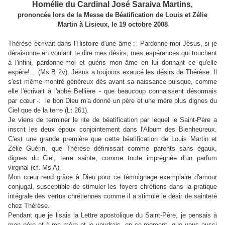
Homélie du Cardinal José Saraiva Martins
,
prononcée lors de la Messe de Béatification de Louis et Zélie
Martin à Lisieux, le 19 octobre 2008
Thérèse écrivait dans l'Histoire d'une âme : Pardonne-moi Jésus, si je
déraisonne en voulant te dire mes désirs, mes espérances qui touchent
à l'infini, pardonne-moi et guéris mon âme en lui donnant ce qu'elle
espère!... (Ms B 2v). Jésus a toujours exaucé les désirs de Thérèse. Il
s'est même montré généreux dès avant sa naissance puisque, comme
elle l'écrivait à l'abbé Bellière - que beaucoup connaissent désormais
par cœur -: le bon Dieu m'a donné un père et une mère plus dignes du
Ciel que de la terre (Lt 261).
Je viens de terminer le rite de béatification par lequel le Saint-Père a
inscrit les deux époux conjointement dans l'Album des Bienheureux.
C'est une grande première que cette béatification de Louis Martin et
Zélie Guérin, que Thérèse définissait comme parents sans égaux,
dignes du Ciel, terre sainte, comme toute imprégnée d'un parfum
virginal (cf. Ms A).
Mon cœur rend grâce à Dieu pour ce témoignage exemplaire d'amour
conjugal, susceptible de stimuler les foyers chrétiens dans la pratique
intégrale des vertus chrétiennes comme il a stimulé le désir de sainteté
chez Thérèse.
Pendant que je lisais la Lettre apostolique du Saint-Père, je pensais à
mon père et à ma mère et je voudrais, en ce moment, que vous aussi