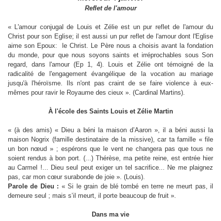
Reflet de l'amour
« L'amour conjugal de Louis et Zélie est un pur reflet de l'amour du
Christ pour son Eglise; il est aussi un pur reflet de l'amour dont l'Eglise
aime son Epoux: le Christ. Le Père nous a choisis avant la fondation
du monde, pour que nous soyons saints et irréprochables sous Son
regard, dans l'amour (Ep 1, 4). Louis et Zélie ont témoigné de la
radicalité de l'engagement évangélique de la vocation au mariage
jusqu'à l'héroïsme. Ils n'ont pas craint de se faire violence à eux-
mêmes pour ravir le Royaume des cieux ». (Cardinal Martins).
À l'école des Saints Louis et Zélie Martin
« (à des amis) « Dieu a béni la maison d’Aaron », il a béni aussi la
maison Nogrix (famille destinataire de la missive), car ta famille « file
un bon nœud » ; espérons que le vent ne changera pas que tous ne
soient rendus à bon port. (...) Thérèse, ma petite reine, est entrée hier
au Carmel !... Dieu seul peut exiger un tel sacrifice... Ne me plaignez
pas, car mon cœur surabonde de joie ». (Louis).
Parole de Dieu :
« Si le grain de blé tombé en terre ne meurt pas, il
demeure seul ; mais s’il meurt, il porte beaucoup de fruit ».
Dans ma vie