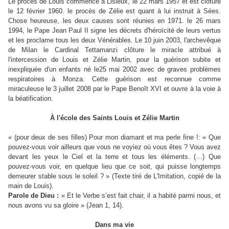
Le procès de Louis commence à Lisieux, le 22 mars 1957 et est clôturé
le 12 février 1960. le procès de Zélie est quant à lui instruit à Sées.
Chose heureuse, les deux causes sont réunies en 1971. le 26 mars
1994, le Pape Jean Paul II signe les décrets d'héroïcité de leurs vertus
et les proclame tous les deux Vénérables. Le 10 juin 2003, l'archevêque
de Milan le Cardinal Tettamanzi clôture le miracle attribué à
l'intercession de Louis et Zélie Martin, pour la guérison subite et
inexpliquée d'un enfants né le25 mai 2002 avec de graves problèmes
respiratoires à Monza. Cette guérison est reconnue comme
miraculeuse le 3 juillet 2008 par le Pape Benoît XVI et ouvre à la voie à
la béatification.
À l'école des Saints Louis et Zélie Martin
« (pour deux de ses filles) Pour mon diamant et ma perle fine !: « Que
pouvez-vous voir ailleurs que vous ne voyiez où vous êtes ? Vous avez
devant les yeux le Ciel et la terre et tous les éléments. (…) Que
pouvez-vous voir, en quelque lieu que ce soit, qui puisse longtemps
demeurer stable sous le soleil ? » (Texte tiré de L'Imitation, copié de la
main de Louis).
Parole de Dieu :
« Et le Verbe s’est fait chair, il a habité parmi nous, et
nous avons vu sa gloire » (Jean 1, 14).
Dans ma vie