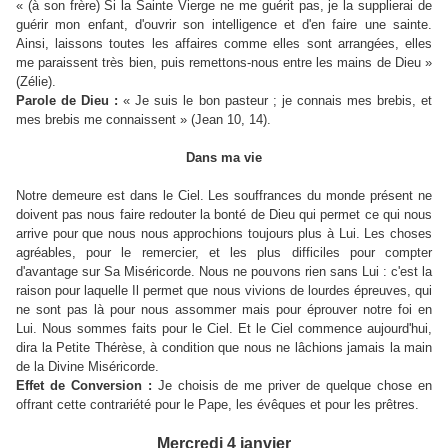
« (à son frère) Si la Sainte Vierge ne me guérit pas, je la supplierai de
guérir mon enfant, d'ouvrir son intelligence et d'en faire une sainte.
Ainsi, laissons toutes les affaires comme elles sont arrangées, elles
me paraissent très bien, puis remettons-nous entre les mains de Dieu »
(Zélie).
Parole de Dieu :
« Je suis le bon pasteur ; je connais mes brebis, et
mes brebis me connaissent » (Jean 10, 14).
Dans ma vie
Notre demeure est dans le Ciel. Les souffrances du monde présent ne
doivent pas nous faire redouter la bonté de Dieu qui permet ce qui nous
arrive pour que nous nous approchions toujours plus à Lui. Les choses
agréables, pour le remercier, et les plus difficiles pour compter
d'avantage sur Sa Miséricorde. Nous ne pouvons rien sans Lui : c'est la
raison pour laquelle Il permet que nous vivions de lourdes épreuves, qui
ne sont pas là pour nous assommer mais pour éprouver notre foi en
Lui. Nous sommes faits pour le Ciel. Et le Ciel commence aujourd'hui,
dira la Petite Thérèse, à condition que nous ne lâchions jamais la main
de la Divine Miséricorde.
Effet de Conversion :
Je choisis de me priver de quelque chose en
offrant cette contrariété pour le Pape, les évêques et pour les prêtres.
Mercredi 4 janvier