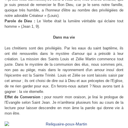
je suis pressé de remercier le Bon Dieu, car je le sens notre famille,
quoique très humble, a l'honneur d'être au nombre des privilégiées de
notre adorable Créateur » (Louis).
Parole de Dieu :
Le Verbe était la lumière véritable qui éclaire tout
homme » (Jean 1, 9).
Dans ma vie
Les chrétiens sont des privilégiés. Par les eaux du saint baptême, ils
ont été renouvelés dans le mystère d'amour qui a présidé à leur
création. La mission des Saints Louis et Zélie Martin commence tout
juste. Dans le mystère de la communion des élus, nous sommes pris,
non pas au piège, mais dans le rayonnement d'un amour inouï dont
l'épicentre est la Sainte Trinité. Louis et Zélie se sont laissés saisir par
cet amour ; ils ont choisi de dire oui à Dieu et aux préceptes de l'Eglise,
de ne rien garder pour eux. En ferons-nous autant ? Nous avons tant à
gagner : la vie éternelle.
Effet de Conversion :
pour nourrir mon oraison, je lirai le prologue de
l'Evangile selon Saint Jean. Je m'arrêterai plusieurs fois au cours de la
lecture pour laisser descendre en mon âme la parole qui donne vie à
mon être.