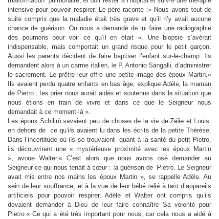
malformation pulmonaire, et doit rester à l’hôpital et suivre une thérapie
intensive pour pouvoir respirer. Le père raconte :« Nous avons tout de
suite compris que la maladie était très grave et qu’il n’y avait aucune
chance de guérison. On nous a demandé de lui faire une radiographie
des poumons pour voir ce qu’il en était ». Une biopsie s’avérait
indispensable, mais comportait un grand risque pour le petit garçon.
Aussi les parents décident de faire baptiser l’enfant sur-le-champ. Ils
demandent alors à un carme italien, le P. Antonio Sangalli, d’administrer
le sacrement. Le prêtre leur offre une petite image des époux Martin.«
Ils avaient perdu quatre enfants en bas âge, explique Adèle, la maman
de Pietro : les prier nous aurait aidés et soutenus dans la situation que
nous étions en train de vivre et dans ce que le Seigneur nous
demandait à ce moment-là ».
Les époux Schilirò savaient peu de choses de la vie de Zélie et Louis
en dehors de ce qu’ils avaient lu dans les écrits de la petite Thérèse.
Dans l’incertitude où ils se trouvaient quant à la santé du petit Pietro,
ils découvrirent une « mystérieuse proximité avec les époux Martin
», avoue Walter.« C’est alors que nous avons osé demander au
Seigneur ce qui nous tenait à cœur : la guérison de Pietro. Le Seigneur
avait mis entre nos mains les époux Martin », se rappelle Adèle. Au
sein de leur souffrance, et à la vue de leur bébé relié à tant d’appareils
artificiels pour pouvoir respirer, Adèle et Walter ont compris qu’ils
devaient demander à Dieu de leur faire connaître Sa volonté pour
Pietro.« Ce qui a été très important pour nous, car cela nous a aidé à