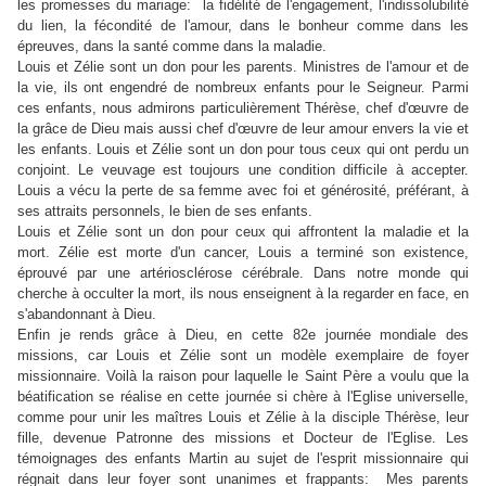
les promesses du mariage: la fidélité de l'engagement, l'indissolubilité
du lien, la fécondité de l'amour, dans le bonheur comme dans les
épreuves, dans la santé comme dans la maladie.
Louis et Zélie sont un don pour les parents. Ministres de l'amour et de
la vie, ils ont engendré de nombreux enfants pour le Seigneur. Parmi
ces enfants, nous admirons particulièrement Thérèse, chef d'œuvre de
la grâce de Dieu mais aussi chef d'œuvre de leur amour envers la vie et
les enfants. Louis et Zélie sont un don pour tous ceux qui ont perdu un
conjoint. Le veuvage est toujours une condition difficile à accepter.
Louis a vécu la perte de sa femme avec foi et générosité, préférant, à
ses attraits personnels, le bien de ses enfants.
Louis et Zélie sont un don pour ceux qui affrontent la maladie et la
mort. Zélie est morte d'un cancer, Louis a terminé son existence,
éprouvé par une artériosclérose cérébrale. Dans notre monde qui
cherche à occulter la mort, ils nous enseignent à la regarder en face, en
s'abandonnant à Dieu.
Enfin je rends grâce à Dieu, en cette 82e journée mondiale des
missions, car Louis et Zélie sont un modèle exemplaire de foyer
missionnaire. Voilà la raison pour laquelle le Saint Père a voulu que la
béatification se réalise en cette journée si chère à l'Eglise universelle,
comme pour unir les maîtres Louis et Zélie à la disciple Thérèse, leur
fille, devenue Patronne des missions et Docteur de l'Eglise. Les
témoignages des enfants Martin au sujet de l'esprit missionnaire qui
régnait dans leur foyer sont unanimes et frappants: Mes parents