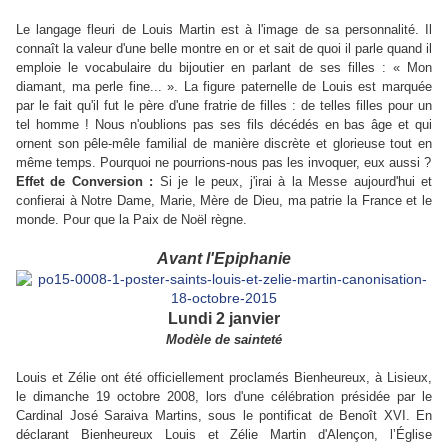
Le langage fleuri de Louis Martin est à l'image de sa personnalité. Il
connaît la valeur d'une belle montre en or et sait de quoi il parle quand il
emploie le vocabulaire du bijoutier en parlant de ses filles : « Mon
diamant, ma perle fine... ». La figure paternelle de Louis est marquée
par le fait qu'il fut le père d'une fratrie de filles : de telles filles pour un
tel homme ! Nous n'oublions pas ses fils décédés en bas âge et qui
ornent son pêle-mêle familial de manière discrète et glorieuse tout en
même temps. Pourquoi ne pourrions-nous pas les invoquer, eux aussi ?
Effet de Conversion :
Si je le peux, j'irai à la Messe aujourd'hui et
confierai à Notre Dame, Marie, Mère de Dieu, ma patrie la France et le
monde. Pour que la Paix de Noël règne.
Avant l'Epiphanie
Lundi 2 janvier
Modèle de sainteté
Louis et Zélie ont été officiellement proclamés Bienheureux, à Lisieux,
le dimanche 19 octobre 2008, lors d'une célébration présidée par le
Cardinal José Saraiva Martins, sous le pontificat de Benoît XVI. En
déclarant Bienheureux Louis et Zélie Martin d'Alençon, l’Église