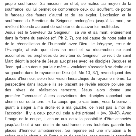
propre souffrance. Sa mission, en effet, se réalise au moyen de la
souffrance, qui lui permet de comprendre ceux qui souffrent, de porter
le fardeau des fautes d’autrui et de les expier. L’exclusion et la
souffrance du Serviteur du Seigneur, prolongées jusqu’à la mort, se
révèlent féconde au point de racheter et de sauver les multitudes.
Jésus est le Serviteur du Seigneur : sa vie et sa mort, entièrement
dans la forme du service (cf. Ph 2, 7), ont été cause de notre salut et
de la réconciliation de l’humanité avec Dieu. Le kérygme, cœur de
l’Évangile, atteste que dans sa mort et sa résurrection se sont
accomplies les prophéties du Serviteur du Seigneur. Le récit de saint
Marc décrit la scène de Jésus aux prises avec les disciples Jacques et
Jean, qui – soutenus par leur mère – voulaient s’asseoir à sa droite et à
sa gauche dans le royaume de Dieu (cf. Mc 10, 37), revendiquant des
places d’honneur, selon leur vision hiérarchique du royaume même. La
perspective dans laquelle ils se placent se révèle encore polluée par
des rêves de réalisation terrestre. Jésus alors donne une
première “secousse” à ces convictions des disciples rappelant son
chemin sur cette terre : « La coupe que je vais boire, vous la boirez…
quant à siéger à ma droite et à ma gauche, ce n’est pas à moi de
l’accorder ; il y a ceux pour qui cela a été préparé » (vv. 39-40). Avec
l’image de la coupe, il assure aux deux la possibilité d’être associés
jusqu’au bout à son destin de souffrance, sans toutefois garantir les
places d’honneur ambitionnées. Sa réponse est une invitation à le