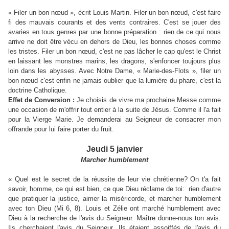
« Filer un bon nœud », écrit Louis Martin. Filer un bon nœud, c'est faire
fi des mauvais courants et des vents contraires. C'est se jouer des
avaries en tous genres par une bonne préparation : rien de ce qui nous
arrive ne doit être vécu en dehors de Dieu, les bonnes choses comme
les tristes. Filer un bon nœud, c'est ne pas lâcher le cap qu'est le Christ
en laissant les monstres marins, les dragons, s'enfoncer toujours plus
loin dans les abysses. Avec Notre Dame, « Marie-des-Flots », filer un
bon nœud c'est enfin ne jamais oublier que la lumière du phare, c'est la
doctrine Catholique.
Effet de Conversion :
Je choisis de vivre ma prochaine Messe comme
une occasion de m'offrir tout entier à la suite de Jésus. Comme il l'a fait
pour la Vierge Marie. Je demanderai au Seigneur de consacrer mon
offrande pour lui faire porter du fruit.
Jeudi 5 janvier
Marcher humblement
« Quel est le secret de la réussite de leur vie chrétienne? On t'a fait
savoir, homme, ce qui est bien, ce que Dieu réclame de toi: rien d'autre
que pratiquer la justice, aimer la miséricorde, et marcher humblement
avec ton Dieu (Mi 6, 8). Louis et Zélie ont marché humblement avec
Dieu à la recherche de l'avis du Seigneur. Maître donne-nous ton avis.
Ils cherchaient l'avis du Seigneur. Ils étaient assoiffés de l'avis du