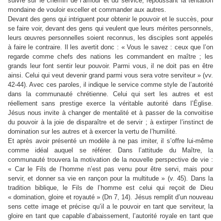
suivre sur le chemin de l’amour et du service, repoussant la tentation
mondaine de vouloir exceller et commander aux autres.
Devant des gens qui intriguent pour obtenir le pouvoir et le succès, pour
se faire voir, devant des gens qui veulent que leurs mérites personnels,
leurs œuvres personnelles soient reconnus, les disciples sont appelés
à faire le contraire. Il les avertit donc : « Vous le savez : ceux que l’on
regarde comme chefs des nations les commandent en maître ; les
grands leur font sentir leur pouvoir. Parmi vous, il ne doit pas en être
ainsi. Celui qui veut devenir grand parmi vous sera votre serviteur » (vv.
42-44). Avec ces paroles, il indique le service comme style de l’autorité
dans la communauté chrétienne. Celui qui sert les autres et est
réellement sans prestige exerce la véritable autorité dans l’Église.
Jésus nous invite à changer de mentalité et à passer de la convoitise
du pouvoir à la joie de disparaître et de servir ; à extirper l’instinct de
domination sur les autres et à exercer la vertu de l’humilité.
Et après avoir présenté un modèle à ne pas imiter, il s’offre lui-même
comme idéal auquel se référer. Dans l’attitude du Maître, la
communauté trouvera la motivation de la nouvelle perspective de vie :
« Car le Fils de l’homme n’est pas venu pour être servi, mais pour
servir, et donner sa vie en rançon pour la multitude » (v. 45). Dans la
tradition biblique, le Fils de l’homme est celui qui reçoit de Dieu
« domination, gloire et royauté » (Dn 7, 14). Jésus remplit d’un nouveau
sens cette image et précise qu’il a le pouvoir en tant que serviteur, la
gloire en tant que capable d’abaissement, l’autorité royale en tant que