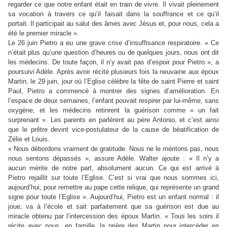
regarder ce que notre enfant était en train de vivre. Il vivait pleinement
sa vocation à travers ce qu’il faisait dans la souffrance et ce qu’il
portait. Il participait au salut des âmes avec Jésus et, pour nous, cela a
été le premier miracle ».
Le 26 juin Pietro a eu une grave crise d’insuffisance respiratoire. « Ce
n’était plus qu’une question d’heures ou de quelques jours, nous ont dit
les médecins. De toute façon, il n’y avait pas d’espoir pour Pietro », a
poursuivi Adèle. Après avoir récité plusieurs fois la neuvaine aux époux
Martin, le 29 juin, jour où l’Eglise célèbre la fête de saint Pierre et saint
Paul, Pietro a commencé à montrer des signes d’amélioration. En
l’espace de deux semaines, l’enfant pouvait respirer par lui-même, sans
oxygène, et les médecins retinrent la guérison comme « un fait
surprenant ». Les parents en parlèrent au père Antonio, et c’est ainsi
que le prêtre devint vice-postulateur de la cause de béatification de
Zélie et Louis.
« Nous débordons vraiment de gratitude. Nous ne le méritons pas, nous
nous sentons dépassés », assure Adèle. Walter ajoute : « Il n’y a
aucun mérite de notre part, absolument aucun. Ce qui est arrivé à
Pietro rejaillit sur toute l’Eglise. C’est si vrai que nous sommes ici,
aujourd’hui, pour remettre au pape cette relique, qui représente un grand
signe pour toute l’Eglise ». Aujourd’hui, Pietro est un enfant normal : il
joue, va à l’école et sait parfaitement que sa guérison est due au
miracle obtenu par l’intercession des époux Martin. « Tous les soirs il
récite avec nous, en famille, la prière des Martin pour intercéder en