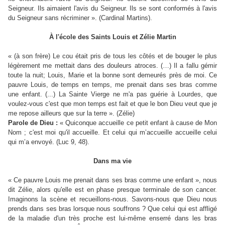
Seigneur. Ils aimaient l'avis du Seigneur. Ils se sont conformés à l'avis
du Seigneur sans récriminer ». (Cardinal Martins).
À l'école des Saints Louis et Zélie Martin
« (à son frère) Le cou était pris de tous les côtés et de bouger le plus
légèrement me mettait dans des douleurs atroces. (…) Il a fallu gémir
toute la nuit; Louis, Marie et la bonne sont demeurés près de moi. Ce
pauvre Louis, de temps en temps, me prenait dans ses bras comme
une enfant. (...) La Sainte Vierge ne m'a pas guérie à Lourdes, que
voulez-vous c'est que mon temps est fait et que le bon Dieu veut que je
me repose ailleurs que sur la terre ». (Zélie)
Parole de Dieu :
« Quiconque accueille ce petit enfant à cause de Mon
Nom ; c'est moi qu'il accueille. Et celui qui m’accueille accueille celui
qui m’a envoyé. (Luc 9, 48).
Dans ma vie
« Ce pauvre Louis me prenait dans ses bras comme une enfant », nous
dit Zélie, alors qu'elle est en phase presque terminale de son cancer.
Imaginons la scène et recueillons-nous. Savons-nous que Dieu nous
prends dans ses bras lorsque nous souffrons ? Que celui qui est affligé
de la maladie d'un très proche est lui-même enserré dans les bras