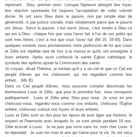
reprenant: Dieu, premier servi. Lorsque l'épreuve atteignit leur foyer,
leur réaction spontanée fut toujours l'acceptation de cette volonté
divine. Ils ont servi Dieu dans le pauvre, non par simple élan de
générosité, ni par justice sociale, mais simplement parce que le pauvre
est Jésus. Servir le pauvre, c'est servir Jésus, c'est rendre à Dieu ce
qui est à Dieu: chaque fois que vous l'avez fait à l'un de ces petits qui
sont mes frères, c'est à moi que vous l'avez fait (Mt 25, 34-40). Dans
quelques instants nous proclamerons notre profession de foi que Louis
et Zélie ont répétée tant de fois à la messe et qu'ils ont enseignée à
leurs enfants. Après avoir confessé la sainte Eglise catholique, le
symbole des apôtres ajoute la Communion des saints.
Je croyais, disait Thérèse, je sentais qu'il y a un ciel et que ce Ciel est
peuplé d'âmes qui me chérissent, qui me regardent comme leur
enfant... (Ms B).
Dans ce Ciel peuplé d'âmes, nous pouvons compter désormais les
bienheureux Louis et Zélie, que pour la première fois, nous invoquons
publiquement: Louis et Zélie priez Dieu pour nous. Je vous en prie
chérissez-nous, regardez-nous comme vos enfants, chérissez l'Eglise
entière, chérissez surtout nos foyers et leurs enfants.
Louis et Zélie sont un don pour les époux de tous âges par l'estime, le
respect et l'harmonie avec lesquels ils se sont aimés pendant 19 ans.
Zélie écrivait à Louis: Je ne puis pas vivre sans toi, mon cher Louis. Il
lui répondait: Je suis ton mari et ami qui t'aime pour la vie. Ils ont vécu