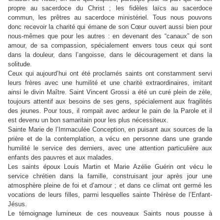
propre au sacerdoce du Christ ; les fidèles laïcs au sacerdoce
commun, les prêtres au sacerdoce ministériel. Tous nous pouvons
donc recevoir la charité qui émane de son Cœur ouvert aussi bien pour
nous-mêmes que pour les autres : en devenant des “canaux” de son
amour, de sa compassion, spécialement envers tous ceux qui sont
dans la douleur, dans l’angoisse, dans le découragement et dans la
solitude.
Ceux qui aujourd’hui ont été proclamés saints ont constamment servi
leurs frères avec une humilité et une charité extraordinaires, imitant
ainsi le divin Maître. Saint Vincent Grossi a été un curé plein de zèle,
toujours attentif aux besoins de ses gens, spécialement aux fragilités
des jeunes. Pour tous, il rompait avec ardeur le pain de la Parole et il
est devenu un bon samaritain pour les plus nécessiteux.
Sainte Marie de l’Immaculée Conception, en puisant aux sources de la
prière et de la contemplation, a vécu en personne dans une grande
humilité le service des derniers, avec une attention particulière aux
enfants des pauvres et aux malades.
Les saints époux Louis Martin et Marie Azélie Guérin ont vécu le
service chrétien dans la famille, construisant jour après jour une
atmosphère pleine de foi et d’amour ; et dans ce climat ont germé les
vocations de leurs filles, parmi lesquelles sainte Thérèse de l’Enfant-
Jésus.
Le témoignage lumineux de ces nouveaux Saints nous pousse à