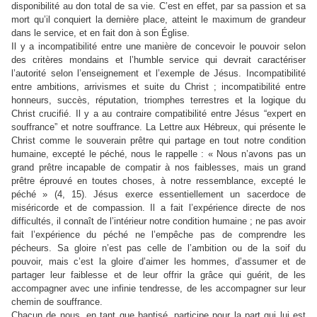
disponibilité au don total de sa vie. C’est en effet, par sa passion et sa
mort qu’il conquiert la dernière place, atteint le maximum de grandeur
dans le service, et en fait don à son Église.
Il y a incompatibilité entre une manière de concevoir le pouvoir selon
des critères mondains et l’humble service qui devrait caractériser
l’autorité selon l’enseignement et l’exemple de Jésus. Incompatibilité
entre ambitions, arrivismes et suite du Christ ; incompatibilité entre
honneurs, succès, réputation, triomphes terrestres et la logique du
Christ crucifié. Il y a au contraire compatibilité entre Jésus “expert en
souffrance” et notre souffrance. La Lettre aux Hébreux, qui présente le
Christ comme le souverain prêtre qui partage en tout notre condition
humaine, excepté le péché, nous le rappelle : « Nous n’avons pas un
grand prêtre incapable de compatir à nos faiblesses, mais un grand
prêtre éprouvé en toutes choses, à notre ressemblance, excepté le
péché » (4, 15). Jésus exerce essentiellement un sacerdoce de
miséricorde et de compassion. Il a fait l’expérience directe de nos
difficultés, il connaît de l’intérieur notre condition humaine ; ne pas avoir
fait l’expérience du péché ne l’empêche pas de comprendre les
pécheurs. Sa gloire n’est pas celle de l’ambition ou de la soif du
pouvoir, mais c’est la gloire d’aimer les hommes, d’assumer et de
partager leur faiblesse et de leur offrir la grâce qui guérit, de les
accompagner avec une infinie tendresse, de les accompagner sur leur
chemin de souffrance.
Chacun de nous, en tant que baptisé, participe pour la part qui lui est