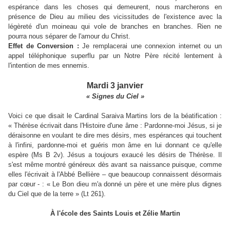
espérance dans les choses qui demeurent, nous marcherons en
présence de Dieu au milieu des vicissitudes de l'existence avec la
légèreté d'un moineau qui vole de branches en branches. Rien ne
pourra nous séparer de l'amour du Christ.
Effet de Conversion :
Je remplacerai une connexion internet ou un
appel téléphonique superflu par un Notre Père récité lentement à
l'intention de mes ennemis.
Mardi 3 janvier
« Signes du Ciel »
Voici ce que disait le Cardinal Saraiva Martins lors de la béatification :
« Thérèse écrivait dans l'Histoire d'une âme : Pardonne-moi Jésus, si je
déraisonne en voulant te dire mes désirs, mes espérances qui touchent
à l'infini, pardonne-moi et guéris mon âme en lui donnant ce qu'elle
espère (Ms B 2v). Jésus a toujours exaucé les désirs de Thérèse. Il
s'est même montré généreux dès avant sa naissance puisque, comme
elles l'écrivait à l'Abbé Bellière – que beaucoup connaissent désormais
par cœur - : « Le Bon dieu m'a donné un père et une mère plus dignes
du Ciel que de la terre » (Lt 261).
À l'école des Saints Louis et Zélie Martin