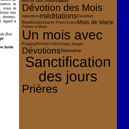
Vidéos
Mois de Saint Joseph
orance, le
Dévotion des Mois
, vous le
trisez nos
méditations
Dévotion
Apparitions
, donnez-
z égard à
Mois de Marie
Béatification
Saints Franciscains
Prières à Marie
Un mois avec
 du Bon
ge
France
Saint Joseph
Retraite
Carême
re boite
Dévotions
Neuvaine
Sanctification
des jours
Prières