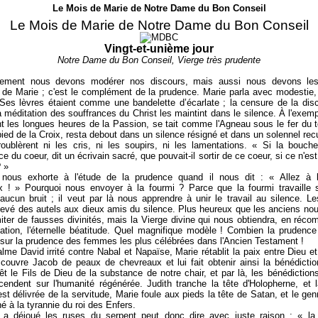
Le Mois de Marie de Notre Dame du Bon Conseil
Le Mois de Marie de Notre Dame du Bon Conseil
Vingt-et-unième jour
Notre Dame du Bon Conseil, Vierge très prudente
ement nous devons modérer nos discours, mais aussi nous devons les
 de Marie ; c'est le complément de la prudence. Marie parla avec modestie
Ses lèvres étaient comme une bandelette d’écarlate ; la censure de la disc
la méditation des souffrances du Christ les maintint dans le silence. À l'exemp
nt les longues heures de la Passion, se tait comme l'Agneau sous le fer du t
ied de la Croix, resta debout dans un silence résigné et dans un solennel rec
oublèrent ni les cris, ni les soupirs, ni les lamentations. « Si la bouch
e du coeur, dit un écrivain sacré, que pouvait-il sortir de ce coeur, si ce n'est
? »
nous exhorte à l'étude de la prudence quand il nous dit : « Allez à l
 ! » Pourquoi nous envoyer à la fourmi ? Parce que la fourmi travaille s
aucun bruit ; il veut par là nous apprendre à unir le travail au silence. L
levé des autels aux dieux amis du silence. Plus heureux que les anciens no
miter de fausses divinités, mais la Vierge divine qui nous obtiendra, en réc
tation, l'éternelle béatitude. Quel magnifique modèle ! Combien la prudenc
 sur la prudence des femmes les
plus célébrées dans l'Ancien Testament !
alme David irrité contre Nabal et Napaïse, Marie rétablit la paix entre Dieu e
ouvre Jacob de peaux de chevreaux et lui fait obtenir ainsi la bénédictio
êt le Fils de Dieu de la substance de notre chair, et par là, les bénédiction
endent sur l'humanité régénérée. Judith tranche la tête d'Holopherne, et l
est délivrée de la servitude, Marie foule aux pieds la tête de Satan, et le ge
hé à la tyrannie du roi des Enfers.
i a déjoué les ruses du serpent peut donc dire avec juste raison : « la