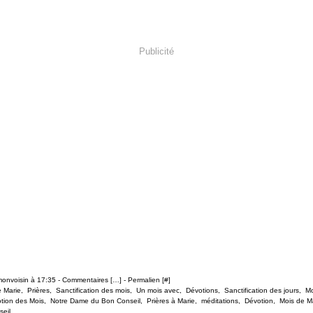
Publicité
monvoisin à 17:35 -
Commentaires [
…
]
- Permalien [
#
]
e Marie
,
Prières
,
Sanctification des mois
,
Un mois avec
,
Dévotions
,
Sanctification des jours
,
Mo
tion des Mois
,
Notre Dame du Bon Conseil
,
Prières à Marie
,
méditations
,
Dévotion
,
Mois de M
eil