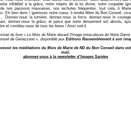
 notre infidélité à la grâce, notre mépris de la loi divine, notre coupable ign
 de nos passions mauvaises, nos rechutes fréquentes, tout cela, ô Marie
z. Eh bien donc ! guérissez notre coeur, ô tendre Mère du Bon Conseil, cica
... Donnez-nous la lumière, donnez-nous la force, donnez-nous le courage
paix, donnez-nous la grâce, et parce que notre dénuement est absolu, aye
ère et comblez-nous de tous les biens ! Ainsi soit-il.
extrait du livre « Le Mois de Marie devant l'Image miraculeuse de Notre Dame
onseil de Genazzano », disponible aux
Editions Rassemblement à son ima
cevoir les méditations du Mois de Marie de ND du Bon Conseil dans vot
mail,
abonnez-vous à la newsletter d’Images Saintes