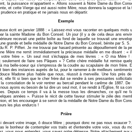
ent, la puissance m’appartient ». Allons souvent à Notre Dame du Bon Conse
ente, et cette Vierge qui est aussi notre Mère, nous donnera la sagesse et la 
 prudence en pratique et ne jamais nous en départir.
Exemple
ieuse écrit en janvier 1888 : « Laissez-moi vous raconter en quelques mots 
ar la sainte Madone du Bon Conseil. Un jour (il y a de cela deux ans envir
rieure recevait une petite boîte au fond de laquelle se trouvait une envel
une grande et belle médaille de Notre Dame du Bon Conseil, bénite par S. S. 
du R. P. Pifferi. Je me trouvai par hasard présente au dépouillement de la pet
ne Mère me remit immédiatement la précieuse médaille en me disant : « il
 votre frère ». Un seul mot s'échappa de mes lèvres : « O ma Mère ! si
it seulement de faire ses Pâques » ? Cette chère médaille fut remise quel
 à ma belle-soeur qui s'empressa de la coudre au scapulaire de mon frère. E
it bien des instances auprès de lui, pour le ramener à de meilleurs sentiment
douce Madone plus habile que nous, réussit à merveille. Une fois près de
nt, elle fit si bien que le cher frère dut se rendre à ses pressantes sollicitat
la consolation de le voir rentrer au bercail pendant le carême de 1887. De
ous ayons eu besoin de lui dire un seul mot, il se rendit à l'Église, fit sa con
es. Depuis ce temps il va à la messe tous les dimanches, ce qu'il ne fai
elques années ». Puisse le récit de cette faveur stimuler le zèle des mem
ion, et les encourager à se servir de la médaille de Notre Dame du Bon Cons
urs les plus endurcis !
Prière
i devant votre image, ô douce Mère ; pourquoi donc ne pas nous exaucer ?.
as le bonheur de contempler vos traits et d'entendre votre voix, vous du m
z, vous nous entendez, vous savez notre détresse. Notre attachement aux 