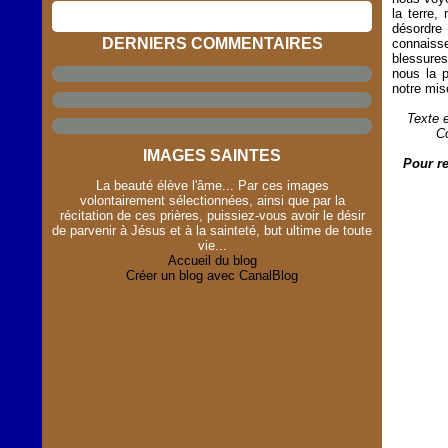
la terre,
désordre
DERNIERS COMMENTAIRES
connaisse
blessures
nous la 
notre mis
Texte 
C
IMAGES SAINTES
Pour re
La beauté élève l'âme... Par ces images
volontairement sélectionnées, ainsi que par la
récitation de ces prières, puissiez-vous avoir le désir
de parvenir à Jésus et à la sainteté, but ultime de toute
vie...
Accueil du blog
Créer un blog avec CanalBlog