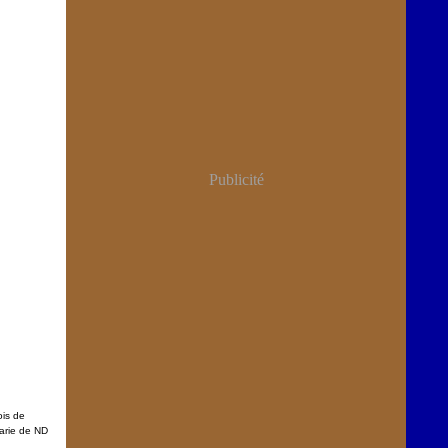
Publicité
is de
arie de ND