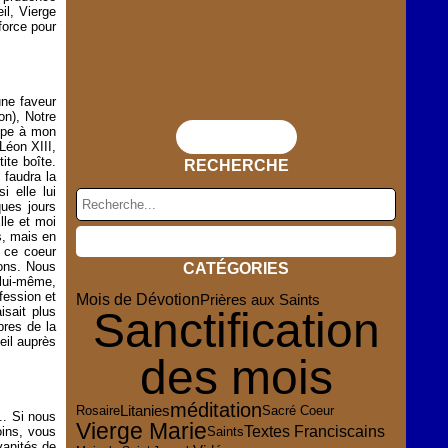
il, Vierge
force pour
une faveur
on), Notre
oppe à mon
Flux RSS
Léon XIII,
ite boîte.
RECHERCHE
 faudra la
 elle lui
ques jours
lle et moi
s, mais en
 ce coeur
ions. Nous
CATÉGORIES
 lui-même,
fession et
Mois de Dévotion
Prières aux Saints
sait plus
Sanctification
bres de la
eil auprès
des mois
méditation
Rosaire
Litanies
Sacré Coeur
.. Si nous
Vierge Marie
Textes Franciscains
oins, vous
Saints
vanités de