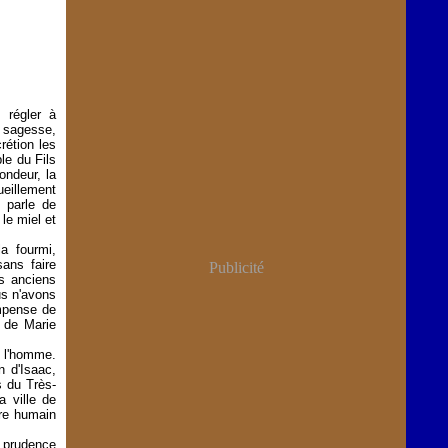
 régler à
, sagesse,
rétion les
le du Fils
ondeur, la
ueillement
e parle de
 le miel et
a fourmi,
ans faire
Publicité
es anciens
us n'avons
ompense de
e de Marie
t l'homme.
n d'Isaac,
s du Très-
a ville de
nre humain
 prudence