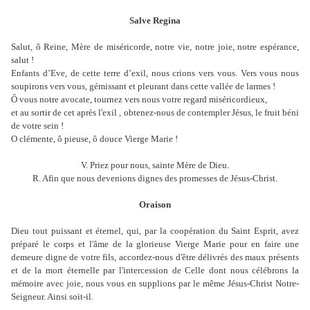
Salve Regina
Salut, ô Reine, Mère de miséricorde, notre vie, notre joie, notre espérance,
salut !
Enfants d’Eve, de cette terre d’exil, nous crions vers vous. Vers vous nous
soupirons vers vous, gémissant et pleurant dans cette vallée de larmes !
Ô vous notre avocate, tournez vers nous votre regard miséricordieux,
et au sortir de cet après l'exil , obtenez-nous de contempler Jésus, le fruit béni
de votre sein !
O clémente, ô pieuse, ô douce Vierge Marie !
V. Priez pour nous, sainte Mère de Dieu.
R. Afin que nous devenions dignes des promesses de Jésus-Christ.
Oraison
Dieu tout puissant et éternel, qui, par la coopération du Saint Esprit, avez
préparé le corps et l'âme de la glorieuse Vierge Marie pour en faire une
demeure digne de votre fils, accordez-nous d'être délivrés des maux présents
et de la mort éternelle par l'intercession de Celle dont nous célébrons la
mémoire avec joie, nous vous en supplions par le même Jésus-Christ Notre-
Seigneur. Ainsi soit-il.