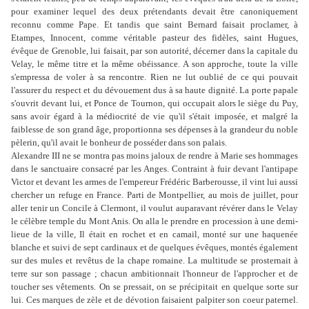
pour examiner lequel des deux prétendants devait être canoniquement
reconnu comme Pape. Et tandis que saint Bernard faisait proclamer, à
Etampes, Innocent, comme véritable pasteur des fidèles, saint Hugues,
évêque de Grenoble, lui faisait, par son autorité, décerner dans la capitale du
Velay, le même titre et la même obéissance. A son approche, toute la ville
s'empressa de voler à sa rencontre. Rien ne lut oublié de ce qui pouvait
l'assurer du respect et du dévouement dus à sa haute dignité. La porte papale
s'ouvrit devant lui, et Ponce de Tournon, qui occupait alors le siège du Puy,
sans avoir égard à la médiocrité de vie qu'il s'était imposée, et malgré la
faiblesse de son grand âge, proportionna ses dépenses à la grandeur du noble
pèlerin, qu'il avait le bonheur de posséder dans son palais.
Alexandre III ne se montra pas moins jaloux de rendre à Marie ses hommages
dans le sanctuaire consacré par les Anges. Contraint à fuir devant l'antipape
Victor et devant les armes de l'empereur Frédéric Barberousse, il vint lui aussi
chercher un refuge en France. Parti de Montpellier, au mois de juillet, pour
aller tenir un Concile à Clermont, il voulut auparavant révérer dans le Velay
le célèbre temple du Mont Anis. On alla le prendre en procession à une demi-
lieue de la ville, Il était en rochet et en camail, monté sur une haquenée
blanche et suivi de sept cardinaux et de quelques évêques, montés également
sur des mules et revêtus de la chape romaine. La multitude se prosternait à
terre sur son passage ; chacun ambitionnait l'honneur de l'approcher et de
toucher ses vêtements. On se pressait, on se précipitait en quelque sorte sur
lui. Ces marques de zèle et de dévotion faisaient palpiter son coeur paternel.