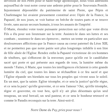
dévotion de nos Pères pour le Saint-Siège apostolique, nous vous adressons
aujourd'hui de tout notre coeur une ardente prière pour le Souverain Pontife.
Injustement dépossédée du patrimoine de saint Pierre, que Pépin et
Charlemagne lui avaient pieusement constitué avec l'épée de la France, la
Papauté, de nos jours, se voit battue en brèche de toutes parts et se trouve
livrée, sans aucun secours humain, à tous les assauts de l'impiété.
Ô Marie, étendez votre toute puissante protection sur celui que votre divin
Fils a élu pour son lieutenant sur la terre. Assistez-le dans ses luttes et ses
combats ; soutenez-le dans ses épreuves ; mettez un terme en particulier aux
douloureuses afflictions que la France causa au coeur paternel du Léon XIII,
et ne permettez pas que notre patrie soit plus longtemps infidèle à son litre
de fille aînée de l'Eglise. Rendez enfin la Papauté victorieuse de ces hommes
de ténèbres, qui s'efforcent de la renverser, parce qu'elle est le candélabre
sacré qui porte et qui présente aux regards de tons, la lumière même du
monde ! Faites, ô Marie, que toutes les intelligences s'éclairent à cette grande
lumière du ciel, que toutes les âmes se réchauffent à ce feu sacré et que
l’Église répande ses bienfaits sur tous les peuples qui vivent sous le soleil.
En un mot, que la sainte. Eglise triomphe, et ce sera la justice! qu'elle règne,
et ce sera la paix! qu'elle gouverne, et ce sera l'amour ! Oui, qu'elle triomphe,
règne et gouverne, en tout heu, qu'il n'y ait plus désormais qu'un seul
troupeau, un seul bercail, un seul pasteur, et ce sera le bonheur retrouvé et
comme le Paradis reconquis sur la terre. Ainsi-soit-il.
Notre
D
ame du Puy, priez pour nous !