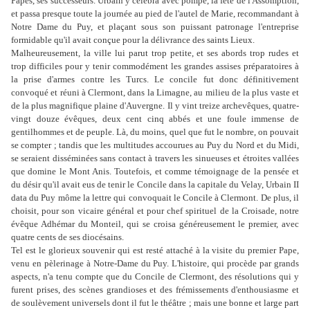
Papes, ses successeurs. Urbain y célébra avec pompe, la fête de l'Assomption,
et passa presque toute la journée au pied de l'autel de Marie, recommandant à
Notre Dame du Puy, et plaçant sous son puissant patronage l'entreprise
formidable qu'il avait conçue pour la délivrance des saints Lieux.
Malheureusement, la ville lui parut trop petite, et ses abords trop rudes et
trop difficiles pour y tenir commodément les grandes assises préparatoires à
la prise d'armes contre les Turcs. Le concile fut donc définitivement
convoqué et réuni à Clermont, dans la Limagne, au milieu de la plus vaste et
de la plus magnifique plaine d'Auvergne. Il y vint treize archevêques, quatre-
vingt douze évêques, deux cent cinq abbés et une foule immense de
gentilhommes et de peuple. Là, du moins, quel que fut le nombre, on pouvait
se compter ; tandis que les multitudes accourues au Puy du Nord et du Midi,
se seraient disséminées sans contact à travers les sinueuses et étroites vallées
que domine le Mont Anis. Toutefois, et comme témoignage de la pensée et
du désir qu'il avait eus de tenir le Concile dans la capitale du Velay, Urbain II
data du Puy môme la lettre qui convoquait le Concile à Clermont. De plus, il
choisit, pour son vicaire général et pour chef spirituel de la Croisade, notre
évêque Adhémar du Monteil, qui se croisa généreusement le premier, avec
quatre cents de ses diocésains.
Tel est le glorieux souvenir qui est resté attaché à la visite du premier Pape,
venu en pèlerinage à Notre-Dame du Puy. L'histoire, qui procède par grands
aspects, n'a tenu compte que du Concile de Clermont, des résolutions qui y
furent prises, des scènes grandioses et des frémissements d'enthousiasme et
de soulèvement universels dont il fut le théâtre ; mais une bonne et large part