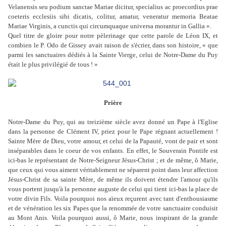
Velanensis seu podium sanctae Mariae dicitur, specialius ac proecordius prae
coeteris ecclesiis sibi dicatis, colitur, amatur, veneratur memoria Beatae
Mariae Virginis, a cunctis qui circumquaque universa morantur in Gallia ».
Quel titre de gloire pour notre pèlerinage que cette parole de Léon IX, et
combien le P. Odo de Gissey avait raison de s'écrier, dans son histoire, « que
parmi les sanctuaires dédiés à la Sainte Vierge, celui de Notre-Dame du Puy
était le plus privilégié de tous ! »
Prière
Notre-Dame du Puy, qui au treizième siècle avez donné un Pape à l'Eglise
dans la personne de Clément IV, priez pour le Pape régnant actuellement !
Sainte Mère de Dieu, votre amour, et celui de la Papauté, vont de pair et sont
inséparables dans le coeur de vos enfants. En effet, le Souverain Pontife est
ici-bas le représentant de Notre-Seigneur Jésus-Christ ; et de même, ô Marie,
que ceux qui vous aiment véritablement ne séparent point dans leur affection
Jésus-Christ de sa sainte Mère, de même ils doivent étendre l'amour qu'ils
vous portent jusqu'à la personne auguste de celui qui tient ici-bas la place de
votre divin Fils. Voila pourquoi nos aïeux reçurent avec tant d'enthousiasme
et de vénération les six Papes que la renommée de votre sanctuaire conduisit
au Mont Anis. Voila pourquoi aussi, ô Marie, nous inspirant de la grande