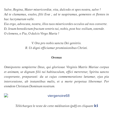
Salve, Regina, Mater misericordiæ, vita, dulcedo et spes nostra, salve !
Ad te clamamus, exules, filii Evæ ; ad te suspiramus, gementes et flentes in
hac lacrymarum valle.
Eia ergo, advocata, nostra, illos tuos misericordes occulos ad nos converte.
Et Jesum benedictum fructum ventris tui, nobis, post hoc exilium, ostende.
O clemens, o Pia, O dulcis Virgo Maria !
V. Ora pro nobis sancta Dei genitrix.
R. Ut digni efficiamur promissionibus Christi.
Oremus
Omnipotens sempiterne Deus, qui gloriosae Virginis Matris Mariae corpus
et animam, ut dignum filii tui habitaculum, effici mereretur, Spiritu sancto
cooperante, præparasti: da ut cujus commemorationo lætamur, ejus pia
intercessione, ab instantibus malis, et a morte perpetua liberemur. Per
enmdem Christum Dominum nostrum.
ici
Téléchargez le texte de cette méditation (pdf) en cliquant