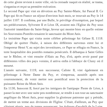
de cette gloire revient à notre ville, où la croisade naquit en réalité, se trama,
s'organisa et reçut sa première exécution.
Le second Pape qui vint en dévotion au Puy Sainte-Marie, fut Pascal II. Ce
Pape qui fit en France un séjour d'environ huit mois, se trouvait au Puy le 14
juillet 1107. Il confirma, par une Bulle, le privilège d'exemption, par lequel
ses prédécesseurs, Sylvestre II et Léon IX, avaient mis l'Eglise du Puy sous
l'autorité immédiate du Saint-Siège, faveur qui montre bien en quelle estime
les Souverains Pontifes tenaient le sanctuaire du Mont Anis.
Le troisième Pape qui visita notre célèbre pèlerinage fut Gélase II, 1118.
Obligé de quitter l'Italie, à raison des différents survenus entre lui et
l'empereur Henri V, au sujet des investitures, ce Pape se réfugia en France, la
terre hospitalière des pontifes romains persécutés. Il débarqua à Saint Gilles
sur le Rhône, et vint ensuite d'Alais au Puy, d'où, après avoir passé par
différentes villes des pays voisins, il arriva enfin à l'abbaye de Cluny où il
mourut.
L'année suivante, 1119, son successeur, Caliste II, vint également en
pèlerinage à Notre Dame du Puy, et s'empressa, aussitôt après son
couronnement, de venir mettre son pontifical sous la protection de la
puissante Reine du Mont Anis.
En 1130, Innocent II, forcé par les intrigues de l'antipape Pierre de Léon, à
passer la mer avec une suite peu nombreuse, se rendit à son tour au sanctuaire
angélique du Mont Anis, pour supplier la glorieuse patronne qui y préside,
de mettre un terme aux divisions de l'Eglise. C'était, d'ailleurs, au Puy que
s'étaient réunis, peu de temps auparavant, les évêques d'au-delà de la Loire,