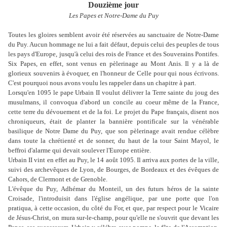
Douzième jour
Les Papes et Notre-Dame du Puy
Toutes les gloires semblent avoir été réservées au sanctuaire de Notre-Dame
du Puy. Aucun hommage ne lui a fait défaut, depuis celui des peuples de tous
les pays d'Europe, jusqu'à celui des rois de France et des Souverains Pontifes.
Six Papes, en effet, sont venus en pèlerinage au Mont Anis. Il y a là de
glorieux souvenirs à évoquer, en l'honneur de Celle pour qui nous écrivons.
C'est pourquoi nous avons voulu les rappeler dans un chapitre à part.
Lorsqu'en 1095 le pape Urbain II voulut délivrer la Terre sainte du joug des
musulmans, il convoqua d'abord un concile au coeur même de la France,
cette terre du dévouement et de la foi. Le projet du Pape français, disent nos
chroniqueurs, était de planter la bannière pontificale sur la vénérable
basilique de Notre Dame du Puy, que son pèlerinage avait rendue célèbre
dans toute la chrétienté et de sonner, du haut de la tour Saint Mayol, le
beffroi d'alarme qui devait soulever l'Europe entière.
Urbain II vint en effet au Puy, le 14 août 1095. Il arriva aux portes de la ville,
suivi des archevêques de Lyon, de Bourges, de Bordeaux et des évêques de
Cahors, de Clermont et de Grenoble.
L'évêque du Puy, Adhémar du Monteil, un des futurs héros de la sainte
Croisade, l'introduisit dans l'église angélique, par une porte que l'on
pratiqua, à cette occasion, du côté du For, et que, par respect pour le Vicaire
de Jésus-Christ, on mura sur-le-champ, pour qu'elle ne s'ouvrit que devant les