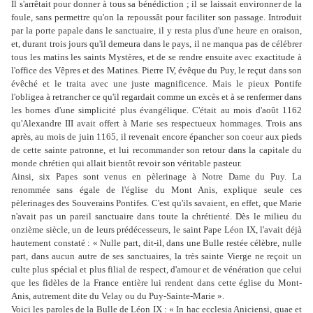
Il s'arrêtait pour donner à tous sa bénédiction ; il se laissait environner de la
foule, sans permettre qu'on la repoussât pour faciliter son passage. Introduit
par la porte papale dans le sanctuaire, il y resta plus d'une heure en oraison,
et, durant trois jours qu'il demeura dans le pays, il ne manqua pas de célébrer
tous les matins les saints Mystères, et de se rendre ensuite avec exactitude à
l'office des Vêpres et des Matines. Pierre IV, évêque du Puy, le reçut dans son
évêché et le traita avec une juste magnificence. Mais le pieux Pontife
l'obligea à retrancher ce qu'il regardait comme un excès et à se renfermer dans
les bornes d'une simplicité plus évangélique. C'était au mois d'août 1162
qu'Alexandre III avait offert à Marie ses respectueux hommages. Trois ans
après, au mois de juin 1165, il revenait encore épancher son coeur aux pieds
de cette sainte patronne, et lui recommander son retour dans la capitale du
monde chrétien qui allait bientôt revoir son véritable pasteur.
Ainsi, six Papes sont venus en pèlerinage à Notre Dame du Puy. La
renommée sans égale de l'église du Mont Anis, explique seule ces
pèlerinages des Souverains Pontifes. C'est qu'ils savaient, en effet, que Marie
n'avait pas un pareil sanctuaire dans toute la chrétienté. Dès le milieu du
onzième siècle, un de leurs prédécesseurs, le saint Pape Léon IX, l'avait déjà
hautement constaté : « Nulle part, dit-il, dans une Bulle restée célèbre, nulle
part, dans aucun autre de ses sanctuaires, la très sainte Vierge ne reçoit un
culte plus spécial et plus filial de respect, d'amour et de vénération que celui
que les fidèles de la France entière lui rendent dans cette église du Mont-
Anis, autrement dite du Velay ou du Puy-Sainte-Marie ».
Voici les paroles de la Bulle de Léon IX : « In hac ecclesia Aniciensi, quae et