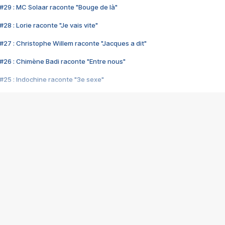
#29 : MC Solaar raconte "Bouge de là"
28 : Lorie raconte "Je vais vite"
#27 : Christophe Willem raconte "Jacques a dit"
#26 : Chimène Badi raconte "Entre nous"
#25 : Indochine raconte "3e sexe"
#24 : Zaho raconte "C'est chelou"
#23 : Patrick Bruel raconte "Au café des délices"
#22 : Kyo raconte "Le chemin"
#21 : Nolwenn Leroy raconte "Cassé"
#20 : Patrick Hernandez raconte "Born to be alive"
#19 : Lorie raconte "Près de moi"
#18 : Michael Jones raconte "A nos actes manqués" (avec Jean-Jacque
#17 : Khaled raconte "Aïcha"