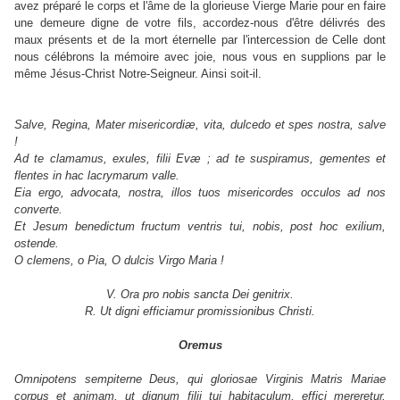
avez préparé le corps et l'âme de la glorieuse Vierge Marie pour en faire
une demeure digne de votre fils, accordez-nous d'être délivrés des
maux présents et de la mort éternelle par l'intercession de Celle dont
nous célébrons la mémoire avec joie, nous vous en supplions par le
même Jésus-Christ Notre-Seigneur. Ainsi soit-il.
Salve, Regina, Mater misericordiæ, vita, dulcedo et spes nostra, salve
!
Ad te clamamus, exules, filii Evæ ; ad te suspiramus, gementes et
flentes in hac lacrymarum valle.
Eia ergo, advocata, nostra, illos tuos misericordes occulos ad nos
converte.
Et Jesum benedictum fructum ventris tui, nobis, post hoc exilium,
ostende.
O clemens, o Pia, O dulcis Virgo Maria !
V. Ora pro nobis sancta Dei genitrix.
R. Ut digni efficiamur promissionibus Christi.
Oremus
Omnipotens sempiterne Deus, qui gloriosae Virginis Matris Mariae
corpus et animam, ut dignum filii tui habitaculum, effici mereretur,