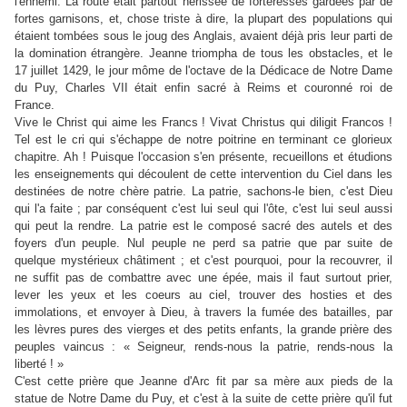
l'ennemi. La route était partout hérissée de forteresses gardées par de
fortes garnisons, et, chose triste à dire, la plupart des populations qui
étaient tombées sous le joug des Anglais, avaient déjà pris leur parti de
la domination étrangère. Jeanne triompha de tous les obstacles, et le
17 juillet 1429, le jour môme de l'octave de la Dédicace de Notre Dame
du Puy, Charles VII était enfin sacré à Reims et couronné roi de
France.
Vive le Christ qui aime les Francs ! Vivat Christus qui diligit Francos !
Tel est le cri qui s'échappe de notre poitrine en terminant ce glorieux
chapitre. Ah ! Puisque l'occasion s'en présente, recueillons et étudions
les enseignements qui découlent de cette intervention du Ciel dans les
destinées de notre chère patrie. La patrie, sachons-le bien, c'est Dieu
qui l'a faite ; par conséquent c'est lui seul qui l'ôte, c'est lui seul aussi
qui peut la rendre. La patrie est le composé sacré des autels et des
foyers d'un peuple. Nul peuple ne perd sa patrie que par suite de
quelque mystérieux châtiment ; et c'est pourquoi, pour la recouvrer, il
ne suffit pas de combattre avec une épée, mais il faut surtout prier,
lever les yeux et les coeurs au ciel, trouver des hosties et des
immolations, et envoyer à Dieu, à travers la fumée des batailles, par
les lèvres pures des vierges et des petits enfants, la grande prière des
peuples vaincus : « Seigneur, rends-nous la patrie, rends-nous la
liberté ! »
C'est cette prière que Jeanne d'Arc fit par sa mère aux pieds de la
statue de Notre Dame du Puy, et c'est à la suite de cette prière qu'il fut