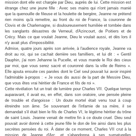
mission dont elle est chargée par Dieu, auprès de lui. Cette mission est
étrange chez une jeune fille : Avec ses mains qui n'ont jamais manié
que la quenouille de fileuse et la houlette de bergère, Jeanne ne prétend
rien moins qu'à remettre, au front du roi de France, la couronne de
Clovis et de Charlemagne, si douloureusement humiliée et tombée dans
les sanglants désastres de Verneuil, d'Azincourt, de Poitiers et de
Crécy. Mais ce que voulait Jeanne, Dieu le voulait aussi, et dès lors il
n'y avait plus d'impossibilité.
Admise, quatre jours après son arrivée, à l'audience royale, Jeanne va
droit au roi, qui se cachait derrière ses familliers, et lui dit : « Gentil
Dauphin, j'ai nom Jehanne la Pucelle, et vous mande le Roi des cieux
par moi, que vous serez sacré et couronné dans la ville de Reims ».
Elle ajouta ensuite ces paroles dont le Ciel seul pouvait lui avoir inspiré
l'admirable à-propos : « Je vous dis aussi de la part de Messire Dieu,
que vous êtes vrai héritier de France et fils de roi ».
Cette révélation fut un trait de lumière pour Charles VII. Quelque temps
auparavant, il avait eu, en effet, dans son oratoire, une pensée pleine
de trouble et d'angoisse : Un doute mortel était venu tout à coup
étreindre son âme. Se souvenant de l'infamie de sa mère, il se
demandait s'il était bien le fils de Charles VI, le légitime héritier du trône
de saint Louis. Jeanne venait de mettre fin à ce doute cruel. Dieu seul
pouvait avoir donné à cette jeune fille le don de lire ainsi dans les plus
secrètes pensées du roi. À dater de ce moment, Charles VII crut à la
mission de Jeanne d'Arc, et s'abandonna à ses surnaturelles