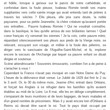
et fidèle, lorsque à genoux sur le parvis de notre cathédrale, et
confondue dans la foule pieuse, Isabeau Romée tendit ses mains
suppliantes vers cette sainte image qui avait entendu tant de prières à
travers les siècles ? Elle pleura, elle pria sans doute, la noble
paysanne, pour sa petite Jeannette, la chère créature qu'avaient portée
ses entrailles... Pauvre Isabeau Romée ! Qui ne voudrait connaître,
dans la basilique, le lieu qu'elle arrosa de ses brûlantes larmes ! Quel
coeur français n'y verserait les siennes ! Je la vois, cette pauvre mère,
répandant silencieusement ses pleurs aux pieds de la Vierge noire, se
relevant, essuyant son visage, et mêlée à la foule des pèlerins, se
diriger vers le sanctuaire de l'Aiguilhe-Saint-Michel, et là, implorer
encore le secours de l'Archange par lequel sa pauvre enfant se disait
dirigée et soutenue.
Scène attendrissante ! Souvenirs émouvants, combien l'on a de peine à
s'arracher à vous !
Cependant la France n'avait pas invoqué en vain Notre Dame du Puy.
L'heure de la délivrance était venue. Le Jubilé de 1429 dut finir le 2 ou
le 3 avril. Or, le 30 du même mois, Jeanne d'Arc entrait dans Orléans,
et forçait les Anglais à se réfugier dans les bastilles qu'ils avaient
établies au midi de la Loire. Le 8 mai, elle les en déloge complètement,
s'emparant de leurs munitions et de leurs bagages, de leurs malades et
d'un grand nombre de prisonniers. Mais il y avait encore loin d'Orléans à
Reims où devait être sacré le roi. Tout le pays était occupé par