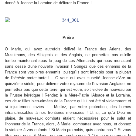
donné à Jeanne-la-Lorraine de délivrer la France !
Prière
O Marie, qui avez autrefois délivré la France des Ariens, des
Musulmans, des Albigeois et des Anglais, ne permettez pas qu'elle
tombe maintenant sous le joug de ces Allemands qui nous menacent
sans cesse d'une nouvelle invasion ! Songez que ces ennemis de la
France sont vos pires ennemis, puisqu'ils sont infectés pour la plupart
de l'hérésie protestante !… O vous qui avez suscité Jeanne d'Arc au
quinzième siècle, pour délivrer votre royaume de l'invasion Anglaise, ne
permettez pas que cette terre, qui est vôtre, soit violée de nouveau par
la Prusse hérétique ! Rendez à la Mère-Patrie l'Alsace et la Lorraine,
ces deux filles bien-aimées de la France qui lui ont été si violemment et
si injustement ravies !… Mettez, par votre protection, des bornes
infranchissables à nos frontières menacées ! Et si, ce qu'à Dieu ne
plaise, de nouveaux combats étaient nécessaires pour le salut et
l'honneur de la France, alors, ô Marie, combattez avec nous, et donnez
la victoire à vos enfants ! Si Maria pro nobis, quis contra nos ? Si vous
êtes pour nous, ô Marie, qui sera contre nous ? Oui, nous en avons la