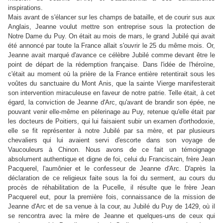
inspirations.
Mais avant de s'élancer sur les champs de bataille, et de courir sus aux
Anglais, Jeanne voulut mettre son entreprise sous la protection de
Notre Dame du Puy. On était au mois de mars, le grand Jubilé qui avait
été annoncé par toute la France allait s'ouvrir le 25 du même mois. Or,
Jeanne avait marqué d'avance ce célèbre Jubilé comme devant être le
point de départ de la rédemption française. Dans l'idée de l'héroïne,
c'était au moment où la prière de la France entière retentirait sous les
voûtes du sanctuaire du Mont Anis, que la sainte Vierge manifesterait
son intervention miraculeuse en faveur de notre patrie. Telle était, à cet
égard, la conviction de Jeanne d'Arc, qu'avant de brandir son épée, ne
pouvant venir elle-même en pèlerinage au Puy, retenue qu'elle était par
les docteurs de Poitiers, qui lui faisaient subir un examen d'orthodoxie,
elle se fit représenter à notre Jubilé par sa mère, et par plusieurs
chevaliers qui lui avaient servi d'escorte dans son voyage de
Vaucouleurs à Chinon. Nous avons de ce fait un témoignage
absolument authentique et digne de foi, celui du Franciscain, frère Jean
Pacquerel, l'aumônier et le confesseur de Jeanne d'Arc. D'après la
déclaration de ce religieux faite sous la foi du serment, au cours du
procès de réhabilitation de la Pucelle, il résulte que le frère Jean
Pacquerel eut, pour la première fois, connaissance de la mission de
Jeanne d'Arc et de sa venue à la cour, au Jubilé du Puy de 1429, où il
se rencontra avec la mère de Jeanne et quelques-uns de ceux qui