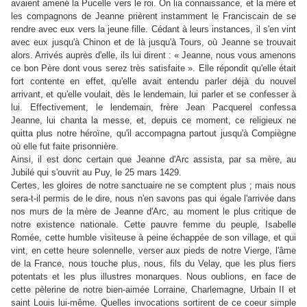
avaient amené la Pucelle vers le roi. On lia connaissance, et la mère et
les compagnons de Jeanne prièrent instamment le Franciscain de se
rendre avec eux vers la jeune fille. Cédant à leurs instances, il s'en vint
avec eux jusqu'à Chinon et de là jusqu'à Tours, où Jeanne se trouvait
alors. Arrivés auprès d'elle, ils lui dirent : « Jeanne, nous vous amenons
ce bon Père dont vous serez très satisfaite ». Elle répondit qu'elle était
fort contente en effet, qu'elle avait entendu parler déjà du nouvel
arrivant, et qu'elle voulait, dès le lendemain, lui parler et se confesser à
lui. Effectivement, le lendemain, frère Jean Pacquerel confessa
Jeanne, lui chanta la messe, et, depuis ce moment, ce religieux ne
quitta plus notre héroïne, qu'il accompagna partout jusqu'à Compiègne
où elle fut faite prisonnière.
Ainsi, il est donc certain que Jeanne d'Arc assista, par sa mère, au
Jubilé qui s'ouvrit au Puy, le 25 mars 1429.
Certes, les gloires de notre sanctuaire ne se comptent plus ; mais nous
sera-t-il permis de le dire, nous n'en savons pas qui égale l'arrivée dans
nos murs de la mère de Jeanne d'Arc, au moment le plus critique de
notre existence nationale. Cette pauvre femme du peuple, Isabelle
Romée, cette humble visiteuse à peine échappée de son village, et qui
vint, en cette heure solennelle, verser aux pieds de notre Vierge, l'âme
de la France, nous touche plus, nous, fils du Velay, que les plus fiers
potentats et les plus illustres monarques. Nous oublions, en face de
cette pèlerine de notre bien-aimée Lorraine, Charlemagne, Urbain II et
saint Louis lui-même. Quelles invocations sortirent de ce coeur simple