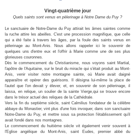
Vingt-quatrième jour
Quels saints sont venus en pèlerinage à Notre Dame du Puy ?
Le sanctuaire de Notre-Dame du Puy attirait les âmes saintes comme
la ruche attire les abeilles. C'est une procession magnifique, que celle
qui a été faite à travers les âges, par la foule des saints venus en
pèlerinage au Mont-Anis. Nous allons rappeler ici le souvenir de
quelques uns d'entre eux et l'offrir à Marie comme une de ses plus
glorieuses couronnes.
Dès le commencement du Christianisme, nous voyons saint Martial,
l'apôtre de l'Aquitaine, sur le bruit du miracle qui s'était produit au Mont-
Anis, venir visiter notre montagne sainte, où Marie avait daigné
apparaître et opérer des guérisons. Il désigna lui-même la place de
l'autel que l'on devait y élever, et, en souvenir de son pèlerinage, il
laissa, en relique, un soulier de la sainte Vierge,qui se trouve encore
dans le trésor actuel des reliques de la Cathédrale.
Vers la fin du septième siècle, saint Calmilius fondateur de la célèbre
abbaye du Monastier, vint plus d'une fois invoquer, dans son sanctuaire
Notre-Dame du Puy, et mettre sous sa protection l'établissement qu'il
avait fondé dans nos montagnes.
Le commencement du huitième siècle vit également venir souvent à
l'Eglise angélique du Mont-Anis, saint Eudes, premier abbé du