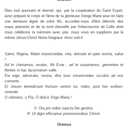
Dieu tout puissant et éternel, qui, par la coopération du Saint Esprit,
avez préparé le corps et l'âme de la glorieuse Vierge Marie pour en faire
une demeure digne de votre fils, accordez-nous d'être délivrés des
maux présents et de la mort éternelle par l'intercession de Celle dont
nous célébrons la mémoire avec joie, nous vous en supplions par le
même Jésus-Christ Notre-Seigneur. Ainsi soit-il.
Salve, Regina, Mater misericordiæ, vita, dulcedo et spes nostra, salve
!
Ad te clamamus, exules, filii Evæ ; ad te suspiramus, gementes et
flentes in hac lacrymarum valle.
Eia ergo, advocata, nostra, illos tuos misericordes occulos ad nos
converte.
Et Jesum benedictum fructum ventris tui, nobis, post hoc exilium,
ostende.
O clemens, o Pia, O dulcis Virgo Maria !
V. Ora pro nobis sancta Dei genitrix.
R. Ut digni efficiamur promissionibus Christi.
Oremus