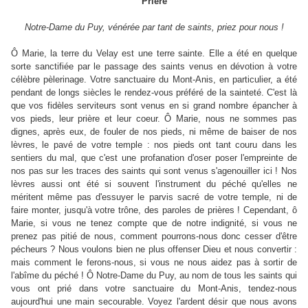
Prière
Notre-Dame du Puy, vénérée par tant de saints, priez pour nous !
Ô Marie, la terre du Velay est une terre sainte. Elle a été en quelque
sorte sanctifiée par le passage des saints venus en dévotion à votre
célèbre pèlerinage. Votre sanctuaire du Mont-Anis, en particulier, a été
pendant de longs siècles le rendez-vous préféré de la sainteté. C'est là
que vos fidèles serviteurs sont venus en si grand nombre épancher à
vos pieds, leur prière et leur coeur. Ô Marie, nous ne sommes pas
dignes, après eux, de fouler de nos pieds, ni même de baiser de nos
lèvres, le pavé de votre temple : nos pieds ont tant couru dans les
sentiers du mal, que c'est une profanation d'oser poser l'empreinte de
nos pas sur les traces des saints qui sont venus s'agenouiller ici ! Nos
lèvres aussi ont été si souvent l'instrument du péché qu'elles ne
méritent même pas d'essuyer le parvis sacré de votre temple, ni de
faire monter, jusqu'à votre trône, des paroles de prières ! Cependant, ô
Marie, si vous ne tenez compte que de notre indignité, si vous ne
prenez pas pitié de nous, comment pourrons-nous donc cesser d'être
pécheurs ? Nous voulons bien ne plus offenser Dieu et nous convertir :
mais comment le ferons-nous, si vous ne nous aidez pas à sortir de
l'abîme du péché ! Ô Notre-Dame du Puy, au nom de tous les saints qui
vous ont prié dans votre sanctuaire du Mont-Anis, tendez-nous
aujourd'hui une main secourable. Voyez l'ardent désir que nous avons