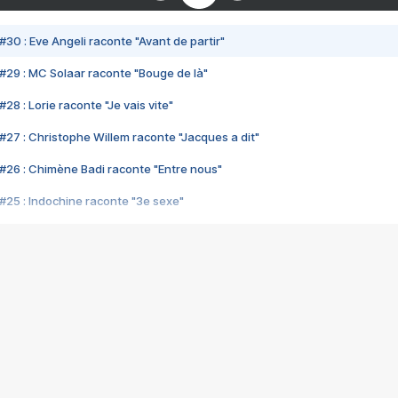
#30 : Eve Angeli raconte "Avant de partir"
#29 : MC Solaar raconte "Bouge de là"
28 : Lorie raconte "Je vais vite"
#27 : Christophe Willem raconte "Jacques a dit"
#26 : Chimène Badi raconte "Entre nous"
#25 : Indochine raconte "3e sexe"
#24 : Zaho raconte "C'est chelou"
#23 : Patrick Bruel raconte "Au café des délices"
#22 : Kyo raconte "Le chemin"
#21 : Nolwenn Leroy raconte "Cassé"
#20 : Patrick Hernandez raconte "Born to be alive"
#19 : Lorie raconte "Près de moi"