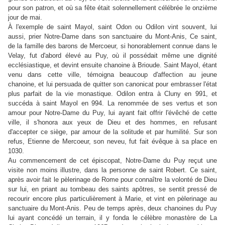
pour son patron, et où sa fête était solennellement célébrée le onzième
jour de mai.
À l'exemple de saint Mayol, saint Odon ou Odilon vint souvent, lui
aussi, prier Notre-Dame dans son sanctuaire du Mont-Anis, Ce saint,
de la famille des barons de Mercoeur, si honorablement connue dans le
Velay, fut d'abord élevé au Puy, où il possédait même une dignité
ecclésiastique, et devint ensuite chanoine à Brioude. Saint Mayol, étant
venu dans cette ville, témoigna beaucoup d'affection au jeune
chanoine, et lui persuada de quitter son canonicat pour embrasser l'état
plus parfait de la vie monastique. Odilon entra à Cluny en 991, et
succéda à saint Mayol en 994. La renommée de ses vertus et son
amour pour Notre-Dame du Puy, lui ayant fait offrir l'évêché de cette
ville, il s'honora aux yeux de Dieu et des hommes, en refusant
d'accepter ce siège, par amour de la solitude et par humilité. Sur son
refus, Etienne de Mercoeur, son neveu, fut fait évêque à sa place en
1030.
Au commencement de cet épiscopat, Notre-Dame du Puy reçut une
visite non moins illustre, dans la personne de saint Robert. Ce saint,
après avoir fait le pèlerinage de Rome pour connaître la volonté de Dieu
sur lui, en priant au tombeau des saints apôtres, se sentit pressé de
recourir encore plus particulièrement à Marie, et vint en pèlerinage au
sanctuaire du Mont-Anis. Peu de temps après, deux chanoines du Puy
lui ayant concédé un terrain, il y fonda le célèbre monastère de La