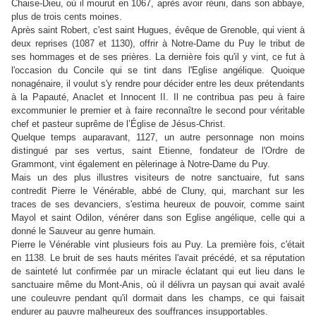
Chaise-Dieu, où il mourut en 1067, après avoir réuni, dans son abbaye,
plus de trois cents moines.
Après saint Robert, c'est saint Hugues, évêque de Grenoble, qui vient à
deux reprises (1087 et 1130), offrir à Notre-Dame du Puy le tribut de
ses hommages et de ses prières. La dernière fois qu'il y vint, ce fut à
l'occasion du Concile qui se tint dans l'Eglise angélique. Quoique
nonagénaire, il voulut s'y rendre pour décider entre les deux prétendants
à la Papauté, Anaclet et Innocent II. Il ne contribua pas peu à faire
excommunier le premier et à faire reconnaître le second pour véritable
chef et pasteur suprême de l’Église de Jésus-Christ.
Quelque temps auparavant, 1127, un autre personnage non moins
distingué par ses vertus, saint Etienne, fondateur de l'Ordre de
Grammont, vint également en pèlerinage à Notre-Dame du Puy.
Mais un des plus illustres visiteurs de notre sanctuaire, fut sans
contredit Pierre le Vénérable, abbé de Cluny, qui, marchant sur les
traces de ses devanciers, s'estima heureux de pouvoir, comme saint
Mayol et saint Odilon, vénérer dans son Eglise angélique, celle qui a
donné le Sauveur au genre humain.
Pierre le Vénérable vint plusieurs fois au Puy. La première fois, c'était
en 1138. Le bruit de ses hauts mérites l'avait précédé, et sa réputation
de sainteté lut confirmée par un miracle éclatant qui eut lieu dans le
sanctuaire même du Mont-Anis, où il délivra un paysan qui avait avalé
une couleuvre pendant qu'il dormait dans les champs, ce qui faisait
endurer au pauvre malheureux des souffrances insupportables.