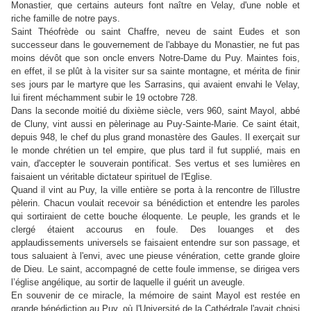
Monastier, que certains auteurs font naître en Velay, d'une noble et
riche famille de notre pays.
Saint Théofrède ou saint Chaffre, neveu de saint Eudes et son
successeur dans le gouvernement de l'abbaye du Monastier, ne fut pas
moins dévôt que son oncle envers Notre-Dame du Puy. Maintes fois,
en effet, il se plût à la visiter sur sa sainte montagne, et mérita de finir
ses jours par le martyre que les Sarrasins, qui avaient envahi le Velay,
lui firent méchamment subir le 19 octobre 728.
Dans la seconde moitié du dixième siècle, vers 960, saint Mayol, abbé
de Cluny, vint aussi en pèlerinage au Puy-Sainte-Marie. Ce saint était,
depuis 948, le chef du plus grand monastère des Gaules. Il exerçait sur
le monde chrétien un tel empire, que plus tard il fut supplié, mais en
vain, d'accepter le souverain pontificat. Ses vertus et ses lumières en
faisaient un véritable dictateur spirituel de l'Eglise.
Quand il vint au Puy, la ville entière se porta à la rencontre de l'illustre
pèlerin. Chacun voulait recevoir sa bénédiction et entendre les paroles
qui sortiraient de cette bouche éloquente. Le peuple, les grands et le
clergé étaient accourus en foule. Des louanges et des
applaudissements universels se faisaient entendre sur son passage, et
tous saluaient à l'envi, avec une pieuse vénération, cette grande gloire
de Dieu. Le saint, accompagné de cette foule immense, se dirigea vers
l’église angélique, au sortir de laquelle il guérit un aveugle.
En souvenir de ce miracle, la mémoire de saint Mayol est restée en
grande bénédiction au Puy, où l'Université de la Cathédrale l'avait choisi