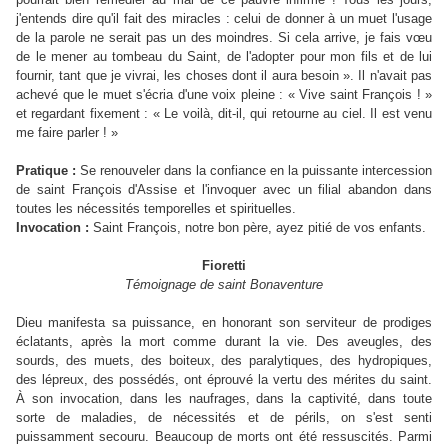
j'entends dire qu'il fait des miracles : celui de donner à un muet l'usage
de la parole ne serait pas un des moindres. Si cela arrive, je fais vœu
de le mener au tombeau du Saint, de l'adopter pour mon fils et de lui
fournir, tant que je vivrai, les choses dont il aura besoin ». Il n'avait pas
achevé que le muet s'écria d'une voix pleine : « Vive saint François ! »
et regardant fixement : « Le voilà, dit-il, qui retourne au ciel. Il est venu
me faire parler ! »
P
ratique :
Se renouveler dans la confiance en la puissante intercession
de saint François d'Assise et l'invoquer avec un filial abandon dans
toutes les nécessités temporelles et spirituelles.
I
nvocation :
Saint François, notre bon père, ayez pitié de vos enfants.
Fioretti
Témoignage de saint Bonaventure
Dieu manifesta sa puissance, en honorant son serviteur de prodiges
éclatants, après la mort comme durant la vie. Des aveugles, des
sourds, des muets, des boiteux, des paralytiques, des hydropiques,
des lépreux, des possédés, ont éprouvé la vertu des mérites du saint.
À son invocation, dans les naufrages, dans la captivité, dans toute
sorte de maladies, de nécessités et de périls, on s'est senti
puissamment secouru. Beaucoup de morts ont été ressuscités. Parmi