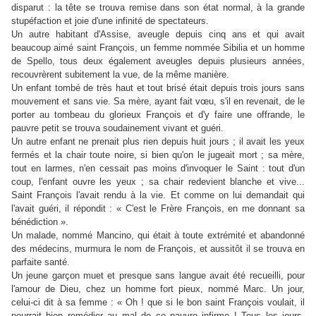
disparut : la tête se trouva remise dans son état normal, à la grande
stupéfaction et joie d'une infinité de spectateurs.
Un autre habitant d'Assise, aveugle depuis cinq ans et qui avait
beaucoup aimé saint François, un femme nommée Sibilia et un homme
de Spello, tous deux également aveugles depuis plusieurs années,
recouvrèrent subitement la vue, de la même manière.
Un enfant tombé de très haut et tout brisé était depuis trois jours sans
mouvement et sans vie. Sa mère, ayant fait vœu, s'il en revenait, de le
porter au tombeau du glorieux François et d'y faire une offrande, le
pauvre petit se trouva soudainement vivant et guéri.
Un autre enfant ne prenait plus rien depuis huit jours ; il avait les yeux
fermés et la chair toute noire, si bien qu'on le jugeait mort ; sa mère,
tout en larmes, n'en cessait pas moins d'invoquer le Saint : tout d'un
coup, l'enfant ouvre les yeux ; sa chair redevient blanche et vive...
Saint François l'avait rendu à la vie. Et comme on lui demandait qui
l'avait guéri, il répondit : « C'est le Frère François, en me donnant sa
bénédiction ».
Un malade, nommé Mancino, qui était à toute extrémité et abandonné
des médecins, murmura le nom de François, et aussitôt il se trouva en
parfaite santé.
Un jeune garçon muet et presque sans langue avait été recueilli, pour
l'amour de Dieu, chez un homme fort pieux, nommé Marc. Un jour,
celui-ci dit à sa femme : « Oh ! que si le bon saint François voulait, il
pourrait bien remédier au mal de ce pauvre infirme ! Tous les jours,