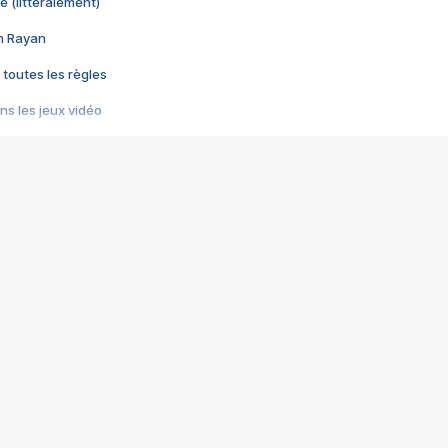
e (littéralement)
im Rayan
 toutes les règles
s les jeux vidéo
us choquant de Rockstar ? - Le scandale BULLY
e plus moche de Steam
du RÊVE tourne au CAUCHEMAR
pendant 8 heures
it… à tort
umiliés par un jeu vidéo
ire - Final Fantasy 8
ti un empire - Age of Empires
story DOFUS