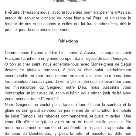
La gloire manifestée
P
rélude :
Pressons-nous, avec la foule des premiers pèlerins d'Assise,
autour du sépulcre glorieux de notre bien-aimé Père, et unissons la
ferveur de nos supplications à celles qui lui furent adressées, dès le
premier jour de son ensevelissement.
Réflexions
Comme nous l'avons médité hier, arrivé à Assise, le corps de saint
François fut inhumé en grande pompe ; dans l'église de saint Georges.
O
bon et cher saint, nous écrierons-nous avec Monseigneur de Ségur
devant ce glorieux tombeau, ô bon et cher saint, véritablement
incomparable en votre mort comme en votre vie, priez pour nous dans
les splendeurs séraphiques de votre gloire, afin que, recevant par vous
les miséricordes du Seigneur notre Dieu, nous puissions vous
contempler un jour avec lui, et vous bénir, vous aimer, jouir de lui avec
vous, pendant toute l'éternité !
Notre Seigneur ne voulut point tarder à faire éclater la sainteté et la
gloire de son grand serviteur Le jour même de l'inhumation triomphale
de saint François, les miracles commencèrent, et quels miracles ! Une
jeune fille d'Assise qui, au vu et au su de toute la ville, avait la tête
monstrueusement retournée et adhérente à l'épaule, s'approcha du
tombeau du Bienheureux, y posa la tête, et aussitôt sa difformité