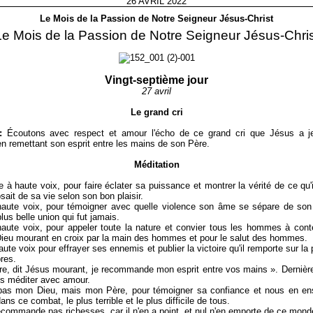
26 AVRIL 2022
Le Mois de la Passion de Notre Seigneur Jésus-Christ
Le Mois de la Passion de Notre Seigneur Jésus-Chris
Vingt-septième jour
27 avril
Le grand cri
:
Écoutons avec respect et amour l'écho de ce grand cri que Jésus a je
en remettant son esprit entre les mains de son Père.
Méditation
e à haute voix, pour faire éclater sa puissance et montrer la vérité de ce qu'il
osait de sa vie selon son bon plaisir.
 haute voix, pour témoigner avec quelle violence son âme se sépare de son
lus belle union qui fut jamais.
 haute voix, pour appeler toute la nature et convier tous les hommes à con
eu mourant en croix par la main des hommes et pour le salut des hommes.
haute voix pour effrayer ses ennemis et publier la victoire qu'il remporte sur l
res.
e, dit Jésus mourant, je recommande mon esprit entre vos mains ». Dernièr
is méditer avec amour.
 pas mon Dieu, mais mon Père, pour témoigner sa confiance et nous en ens
ans ce combat, le plus terrible et le plus difficile de tous.
 recommande pas richesses, car il n'en a point, et nul n'en emporte de ce mond