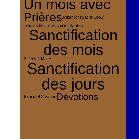
Un mois avec
Prières
Sacré Coeur
Apparitions
Textes Franciscains
Litanies
Sanctification
des mois
Prières à Marie
Sanctification
des jours
Dévotions
France
Dévotion