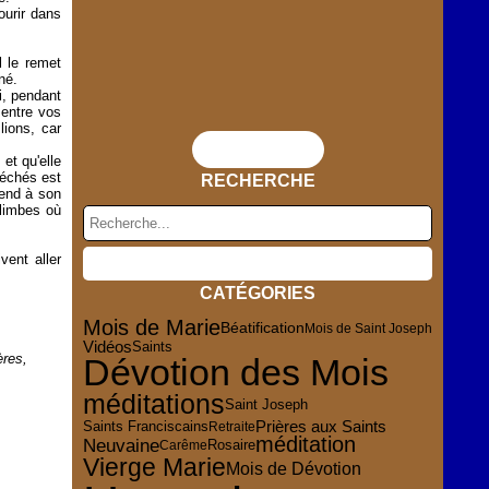
ourir dans
l le remet
né.
i, pendant
entre vos
lions, car
Flux RSS
 et qu'elle
péchés est
RECHERCHE
rend à son
 limbes où
vent aller
CATÉGORIES
Mois de Marie
Béatification
Mois de Saint Joseph
Vidéos
Saints
ères,
Dévotion des Mois
méditations
Saint Joseph
Prières aux Saints
Saints Franciscains
Retraite
méditation
Neuvaine
Rosaire
Carême
Vierge Marie
Mois de Dévotion