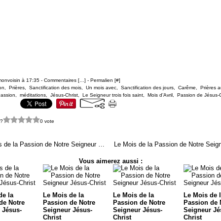
monvoisin à 17:35 -
Commentaires [
…
]
- Permalien [
#
]
on
,
Prières
,
Sanctification des mois
,
Un mois avec
,
Sanctification des jours
,
Carême
,
Prières 
Passion
,
méditations
,
Jésus-Christ
,
Le Seigneur trois fois saint
,
Mois d’Avril
,
Passion de Jésus-C
 ?
0 vote
Le Mois de la Passion de Notre Seigneur Jésus-Christ
Vous aimerez aussi :
de la
Le Mois de la
Le Mois de la
Le Mois de 
de Notre
Passion de Notre
Passion de Notre
Passion de 
 Jésus-
Seigneur Jésus-
Seigneur Jésus-
Seigneur Jé
Christ
Christ
Christ