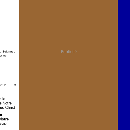
Publicité
au Seigneur
,
hrist
Le Mois de la Passion de Notre Seigneur Jésus-Christ
la
Notre
sus-