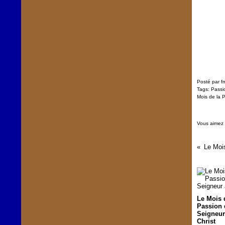
Posté par f
Tags:
Passi
Mois de la 
Vous aimez
Le Mois 
Passion 
Seigneur
Christ