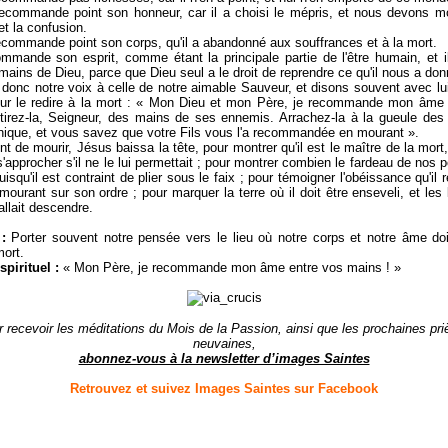
 recommande point son honneur, car il a choisi le mépris, et nous devons m
 et la confusion.
 recommande point son corps, qu'il a abandonné aux souffrances et à la mort.
commande son esprit, comme étant la principale partie de l'être humain, et i
 mains de Dieu, parce que Dieu seul a le droit de reprendre ce qu'il nous a don
donc notre voix à celle de notre aimable Sauveur, et disons souvent avec lu
our le redire à la mort : « Mon Dieu et mon Père, je recommande mon âme 
tirez-la, Seigneur, des mains de ses ennemis. Arrachez-la à la gueule des 
unique, et vous savez que votre Fils vous l'a recommandée en mourant ».
nt de mourir, Jésus baissa la tête, pour montrer qu'il est le maître de la mort,
 s'approcher s'il ne le lui permettait ; pour montrer combien le fardeau de nos 
isqu'il est contraint de plier sous le faix ; pour témoigner l'obéissance qu'il 
mourant sur son ordre ; pour marquer la terre où il doit être enseveli, et les
llait descendre.
:
Porter souvent notre pensée vers le lieu où notre corps et notre âme doi
mort.
spirituel :
« Mon Père, je recommande mon âme entre vos mains ! »
 recevoir les méditations du Mois de la Passion, ainsi que les prochaines pri
neuvaines,
abonnez-vous à la newsletter d’images Saintes
Retrouvez et suivez Images Saintes sur Facebook