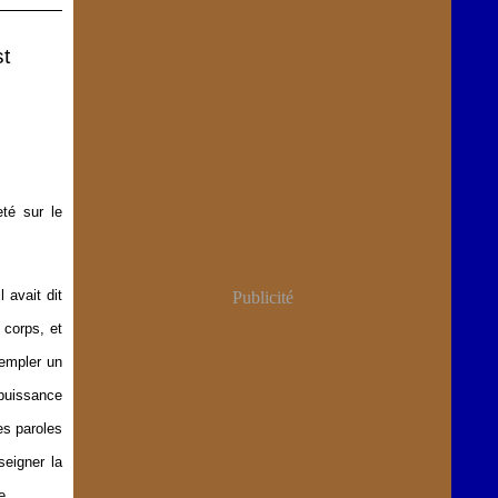
t
té sur le
 avait dit
Publicité
 corps, et
templer un
a puissance
es paroles
eigner la
e.