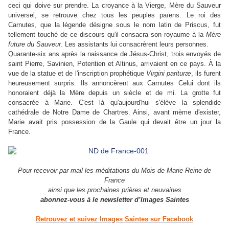
ceci qui doive sur prendre. La croyance à la Vierge, Mère du Sauveur
universel, se retrouve chez tous les peuples païens. Le roi des
Carnutes, que la légende désigne sous le nom latin de Priscus, fut
tellement touché de ce discours qu'il consacra son royaume à la
M
è
re
future du Sauveur
. Les assistants lui consacrèrent leurs personnes.
Quarante-six ans après la naissance de Jésus-Christ, trois envoyés de
saint Pierre, Savinien, Potentien et Altinus, arrivaient en ce pays. À la
vue de la statue et de l'inscription prophétique
Virgini paritur
æ
, ils furent
heureusement surpris. Ils annoncèrent aux Carnutes Celui dont ils
honoraient déjà la Mère depuis un siècle et de mi. La grotte fut
consacrée à Marie. C'est là qu'aujourd'hui s'élève la splendide
cathédrale de Notre Dame de Chartres. Ainsi, avant mème d'exister,
Marie avait pris possession de la Gaule qui devait être un jour la
France.
Pour recevoir par mail les méditations du Mois de Marie Reine de
France
ainsi que les prochaines prières et neuvaines
abonnez-vous à le newsletter d’Images Saintes
Retrouvez et suivez Images Saintes sur Facebook