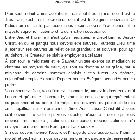
Honneur à Marie
Dieu seul a droit à nos adorations ; car seul il est grand, seul il est le
Très-Haut, seul il est le Créateur, seul il est le Seigneur souverain. Or
l'adoration est l'acte par lequel nous reconnaissons l'excellence et la
majesté suprême, l'autorité et la domination souveraine.
Entre Dieu et l'homme il n'est qu'un médiateur, le Dieu-Homme, Jésus-
Christ, en qui et par qui nous devons être sauvés. Toutefois Dieu aime
à jeter sur ses œuvres un reflet de sa grandeur ; et souvent, pour agir
au dehors, le Créateur se plaît à employer sa créature.
À son tour le médiateur et le Sauveur unique exerce sa médiation et
distribue les moyens de salut, qui sont sa doctrine et sa grâce, par le
ministère de certains hommes choisis : tels furent les Apôtres,
aujourd'hui remplacés par le Pape et par les Évêques secondés par les
prêtres.
Vous honorez Dieu, vous l'aimez : honorez-le, aimez-le dans ceux qu'il
honore et qu'il aime ; honorez-le, aimez- le dans ceux qui représentent
sa puissance et sa bonté. Le mépris des envoyés du prince et de ses
amis rejaillirait sur sa personne même. Aussi Jésus-Christ dit à ceux
qu'il envoie : « Celui qui vous écoute, m'écoute ; celui qui vous
méprise, me méprise ; celui qui me méprise, méprise celui qui m'a
envoyé moi-même, mon Père qui est aux cieux ».
Si nous devons honorer l'œuvre et l'image de Dieu jusque dans l'homme
mortel et pécheur, si nous devons honorer le caractère de représentant