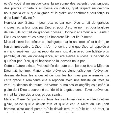
et d'envoyé divin jusque dans la personne des parents, des princes,
des prêtres imparfaits et même coupables, quel respect ne devons-
nous pas à ceux que la grâce et la gloire ont confirmés pour toujours
dans l'amitié divine ?
Honneur aux Saints : pour eux et par eux Dieu a fait de grandes
choses, et, à leur tour, par Dieu et pour Dieu, au nom et pour la gloire
de Dieu, ils ont fait de grandes choses. Honneur et amour aux Saints :
Dieu les honore et les aime ; ils honorent Dieu et ils l'aiment.
Mais si entre les créatures distinguées par la sainteté, c'est-à-dire par
l'union irrévocable à Dieu, il s'en rencontre une que Dieu ait appelée à
un rang supérieur, qui ait répondu au choix divin avec une fidélité plus
parfaite, et qui, en conséquence, ait été élevée au-dessus de tout ce
qui n'est pas Dieu, quel honneur ne lui devons-nous pas !
Cette créature existe. Prédestinée de toute éternité pour être la Mère du
Dieu fait homme, Marie a été prévenue d'une grâce qui l'élève au-
dessus de tous les anges et de tous les hommes pris ensemble ; à
cette grâce suréminente elle a répondu avec une fidélité qui met sa
vertu au-dessus de toutes les vertus humaines et angéliques ; enfin la
gloire dont Dieu a couronné sa fidélité à la grâce dont il l'avait prévenue,
en fait la reine des anges et des saints.
Mais si Marie l'emporte sur tous les saints en grâce, en vertu et en
gloire, parce qu'elle devait être et qu'elle est la Mère du Dieu fait
homme, c'est aussi parce qu'elle devait être, et qu'elle est, en effet, la