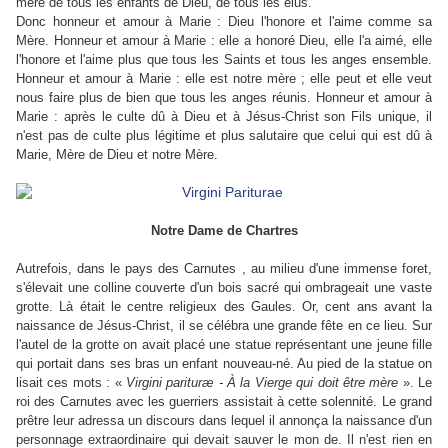
mère de tous les enfants de Dieu, de tous les élus.
Donc honneur et amour à Marie : Dieu l'honore et l'aime comme sa
Mère. Honneur et amour à Marie : elle a honoré Dieu, elle l'a aimé, elle
l'honore et l'aime plus que tous les Saints et tous les anges ensemble.
Honneur et amour à Marie : elle est notre mère ; elle peut et elle veut
nous faire plus de bien que tous les anges réunis. Honneur et amour à
Marie : après le culte dû à Dieu et à Jésus-Christ son Fils unique, il
n'est pas de culte plus légitime et plus salutaire que celui qui est dû à
Marie, Mère de Dieu et notre Mère.
Notre Dame de Chartres
Autrefois, dans le pays des Carnutes , au milieu d'une immense foret,
s'élevait une colline couverte d'un bois sacré qui ombrageait une vaste
grotte. Là était le centre religieux des Gaules. Or, cent ans avant la
naissance de Jésus-Christ, il se célébra une grande fête en ce lieu. Sur
l'autel de la grotte on avait placé une statue représentant une jeune fille
qui portait dans ses bras un enfant nouveau-né. Au pied de la statue on
lisait ces mots : «
Virgini parituræ -
À
la Vierge qui doit être mère
». Le
roi des Carnutes avec les guerriers assistait à cette solennité. Le grand
prêtre leur adressa un discours dans lequel il annonça la naissance d'un
personnage extraordinaire qui devait sauver le mon de. Il n'est rien en