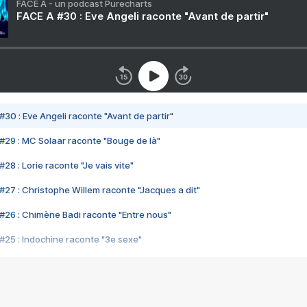
FACE A - un podcast Purecharts
FACE A #30 : Eve Angeli raconte "Avant de partir"
#30 : Eve Angeli raconte "Avant de partir"
#29 : MC Solaar raconte "Bouge de là"
28 : Lorie raconte "Je vais vite"
#27 : Christophe Willem raconte "Jacques a dit"
#26 : Chimène Badi raconte "Entre nous"
#25 : Indochine raconte "3e sexe"
#24 : Zaho raconte "C'est chelou"
#23 : Patrick Bruel raconte "Au café des délices"