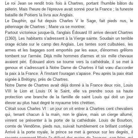
Le roi Jean se rendit trois fois à Chartres, portant l'humble bâton du
pèlerin. Mais l'heure de l'épreuve avait sonné pour la France ; la funeste
bataille de Poitiers la livra aux Anglais.
Le Dauphin, qui fut depuis Charles V le Sage, fait pieds nus, le
pèlerinage de Chartres ; Marie va se montrer.
Partout victorieux jusque-là, l'anglais Édouard III arrive devant Chartres
(1360). Les habitants s'adressent à la Vierge sainte. Soudain un terrible
orage éclate sur le camp des Anglais. Les tentes sont culbutées, les
armes et les bagages sont emportés par les eaux, d'énormes grêlons
tombent sur l'armée. Déjà mille hommes d'armes et six mille chevaux
avaient péri. Édouard alors se tourne vers la cathédrale, il se met à
genoux et s'adressant à Notre Dame de Chartres il fait vœu d'accorder
la paix à la France. À l'instant l'ouragan s'apaise. Peu après la paix était
signée à Brétigny, près de Chartres.
Notre Dame de Chartres avait déjà donné à la France deux rois, Louis
VIII le Lion et Louis IX le Saint, elle va prendre sous sa haute
protection une branche de la famille de saint Louis qui doit un jour
élever au plus haut degré le royaume très chrétien.
C'était sous Charles VI : un jour on vit entrer à Chartres cent chevaliers
qui, tenant chacun à la main, non le glaive, mais un cierge allumé,
vinrent se présenter à la porte de la cathédrale. Louis de Bourbon,
comte de Vendôme, pieds nus, suivait humblement ce brillant cortège.
Arrivé à la porte royale, le prince se met à genoux sur les degrés, il
raconte comment Marie l'a délivré des mains de Jacques, son frère, qui