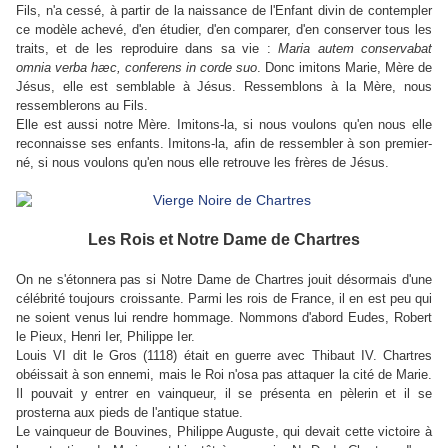
Fils, n'a cessé, à partir de la naissance de l'Enfant divin de contempler
ce modèle achevé, d'en étudier, d'en comparer, d'en conserver tous les
traits, et de les reproduire dans sa vie :
Maria autem conservabat
omnia verba hæc, conferens in corde suo
. Donc imitons Marie, Mère de
Jésus, elle est semblable à Jésus. Ressemblons à la Mère, nous
ressemblerons au Fils.
Elle est aussi notre Mère. Imitons-la, si nous voulons qu'en nous elle
reconnaisse ses enfants. Imitons-la, afin de ressembler à son premier-
né, si nous voulons qu'en nous elle retrouve les frères de Jésus.
Les Rois et Notre Dame de Chartres
On ne s'étonnera pas si Notre Dame de Chartres jouit désormais d'une
célébrité toujours croissante. Parmi les rois de France, il en est peu qui
ne soient venus lui rendre hommage. Nommons d'abord Eudes, Robert
le Pieux, Henri Ier, Philippe Ier.
Louis VI dit le Gros (1118) était en guerre avec Thibaut IV. Chartres
obéissait à son ennemi, mais le Roi n'osa pas attaquer la cité de Marie.
Il pouvait y entrer en vainqueur, il se présenta en pèlerin et il se
prosterna aux pieds de l'antique statue.
Le vainqueur de Bouvines, Philippe Auguste, qui devait cette victoire à