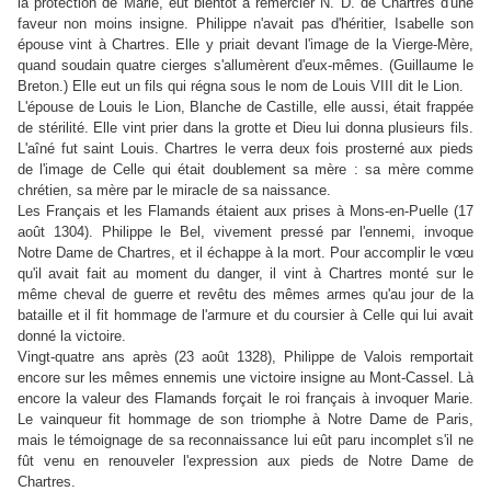
la protection de Marie, eut bientôt à remercier N. D. de Chartres d'une
faveur non moins insigne. Philippe n'avait pas d'héritier, Isabelle son
épouse vint à Chartres. Elle y priait devant l'image de la Vierge-Mère,
quand soudain quatre cierges s'allumèrent d'eux-mêmes. (Guillaume le
Breton.) Elle eut un fils qui régna sous le nom de Louis VIII dit le Lion.
L'épouse de Louis le Lion, Blanche de Castille, elle aussi, était frappée
de stérilité. Elle vint prier dans la grotte et Dieu lui donna plusieurs fils.
L'aîné fut saint Louis. Chartres le verra deux fois prosterné aux pieds
de l'image de Celle qui était doublement sa mère : sa mère comme
chrétien, sa mère par le miracle de sa naissance.
Les Français et les Flamands étaient aux prises à Mons-en-Puelle (17
août 1304). Philippe le Bel, vivement pressé par l'ennemi, invoque
Notre Dame de Chartres, et il échappe à la mort. Pour accomplir le vœu
qu'il avait fait au moment du danger, il vint à Chartres monté sur le
même cheval de guerre et revêtu des mêmes armes qu'au jour de la
bataille et il fit hommage de l'armure et du coursier à Celle qui lui avait
donné la victoire.
Vingt-quatre ans après (23 août 1328), Philippe de Valois remportait
encore sur les mêmes ennemis une victoire insigne au Mont-Cassel. Là
encore la valeur des Flamands forçait le roi français à invoquer Marie.
Le vainqueur fit hommage de son triomphe à Notre Dame de Paris,
mais le témoignage de sa reconnaissance lui eût paru incomplet s'il ne
fût venu en renouveler l'expression aux pieds de Notre Dame de
Chartres.