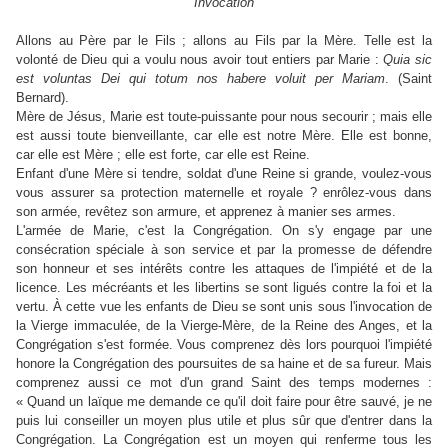
Invocation
Allons au Père par le Fils ; allons au Fils par la Mère. Telle est la
volonté de Dieu qui a voulu nous avoir tout entiers par Marie :
Quia sic
est voluntas Dei qui totum nos habere voluit per Mariam
. (Saint
Bernard).
Mère de Jésus, Marie est toute-puissante pour nous secourir ; mais elle
est aussi toute bienveillante, car elle est notre Mère. Elle est bonne,
car elle est Mère ; elle est forte, car elle est Reine.
Enfant d'une Mère si tendre, soldat d'une Reine si grande, voulez-vous
vous assurer sa protection maternelle et royale ? enrôlez-vous dans
son armée, revêtez son armure, et apprenez à manier ses armes.
L'armée de Marie, c'est la Congrégation. On s'y engage par une
consécration spéciale à son service et par la promesse de défendre
son honneur et ses intérêts contre les attaques de l'impiété et de la
licence. Les mécréants et les libertins se sont ligués contre la foi et la
vertu. À cette vue les enfants de Dieu se sont unis sous l'invocation de
la Vierge immaculée, de la Vierge-Mère, de la Reine des Anges, et la
Congrégation s'est formée. Vous comprenez dès lors pourquoi l'impiété
honore la Congrégation des poursuites de sa haine et de sa fureur. Mais
comprenez aussi ce mot d'un grand Saint des temps modernes :
« Quand un laïque me demande ce qu'il doit faire pour être sauvé, je ne
puis lui conseiller un moyen plus utile et plus sûr que d'entrer dans la
Congrégation. La Congrégation est un moyen qui renferme tous les