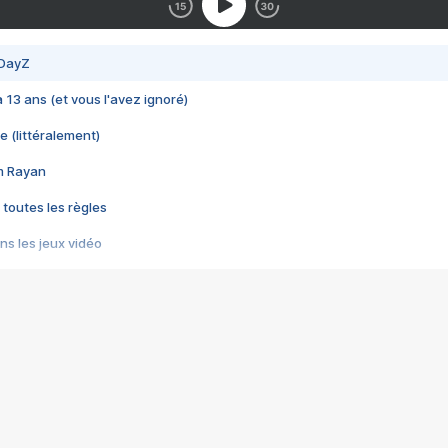
 DayZ
 a 13 ans (et vous l'avez ignoré)
e (littéralement)
im Rayan
 toutes les règles
s les jeux vidéo
us choquant de Rockstar ? - Le scandale BULLY
e plus moche de Steam
du RÊVE tourne au CAUCHEMAR
pendant 8 heures
it… à tort