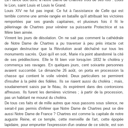
le Lion, saint Louis et Louis le Grand.
Louis XIV ne fut pas ingrat. Ce fut à l'assistance de Celle qui est
terrible comme une armée rangée en bataille qu'il attribuait les victoires
remportées par ses grands capitaines, et plusieurs fois il fit le
pèlerinage de Chartres pour vénérer sa puissante Protectrice et sa
Mère bien aimée.
Vinrent les jours de désolation. On ne sait pas comment la cathédrale
de Notre Dame de Chartres a pu traverser à peu près intacte cet
ouragan destructeur que la Révolution avait déchaîné sur tous les
monuments sacrés. Quoi qu'il en soit, Marie n'a point abandonné la cité
de ses prédilections. Elle le fit bien voir lorsqu'en 1832 le choléra y
commença ses ravages. En quelques jours, cent soixante personnes
avaient succombé. Le dimanche 26 août, on porta en procession la
chasse qui contient le voile vénéré. Deux particuliers se permirent
d'insulter à la piété des fidèles. Ils se riaient aussi du choléra ; mais,
soudainement saisis par le fléau, ils expirèrent dans des contorsions
affreuses. Ils furent les dernières victimes ; à partir de la procession,
pas un habitant ne mourut du choléra.
De tous ces faits et de mille autres que nous passons sous silence, ne
serait-il pas permis d'inférer que Notre Dame de Chartres peut se dire
aussi Notre Dame de France ? Chartres est comme la capitale de notre
auguste Reine, et ce temple, cette merveille de l'art, cette épopée
lapidaire, pour emprunter l'expression d'un orateur de ce siècle, est son