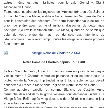
autres, même les plus infaillibles, pour le salut éternel ». (Saint
Alphonse de Liguori).
Faites-vous inscrire sur les registres de l'Archiconfrérie du très Saint et
Immaculé Cœur de Marie, établie à Notre Dame des Victoires de Paris
pour la conversion des pécheurs. Par cette inscription vous se rez en
union de prière avec les vingt millions d'associés de cette ligue
pacifique. Ajoutez la récitation d'un Ave Maria, quand ce ne serait que
celui de votre prière du matin ou du soir, aux intentions de
l'Archiconfrérie : vous avez rempli toutes les obligations qu'elle propose
à ses membres.
Notre Dame de Chartres depuis Louis XIII
Le fils d’Henri le Grand, Louis XIII, dès les premiers jours de son règne
vint lui-même à Chartres mettre sa personne et sa couronne sous la
protection de la Vierge. Il préludait ainsi à l'acte solennel qui devait
consacrer la France à Marie dans l'église de Notre Dame de Paris.
Comme autrefois Isabelle, et comme Blanche de Castille, Anne
d'Autriche descend dans la grotte vénérée pour demander un fils à la
Vierge Mère. Enfin, après vingt-deux ans de stérilité, elle donna le jour
à un enfant qui sera Louis XIV.
La France doit donc à Notre Dame de Chartres trois de ses rois : Louis