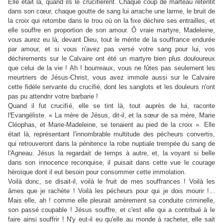
Elle était là, quand ils le crucifièrent. Chaque coup de marteau retentit
dans son cœur, chaque goutte de sang lui arrache une larme, le bruit de
la croix qui retombe dans le trou où on la fixe déchire ses entrailles, et
elle souffre en proportion de son amour. Ô vraie martyre, Madeleine,
vous aurez eu là, devant Dieu, tout le mérite de la souffrance endurée
par amour, et si vous n'avez pas versé votre sang pour lui, vos
déchirements sur le Calvaire ont été un martyre bien plus douloureux
que celui de la vie ! Ah ! bourreaux, vous ne fûtes pas seulement les
meurtriers de Jésus-Christ, vous avez immole aussi sur le Calvaire
cette fidèle servante du crucifié, dont les sanglots et les douleurs n'ont
pas pu attendrir votre barbarie !
Quand il fut crucifié, elle se tint là, tout auprès de lui, raconte
l'Evangéliste. « La mère de Jésus, dit-il, et la sœur de sa mère, Marie
Cléophas, et Marie-Madeleine, se tenaient au pied de la croix ». Elle
était là, représentant l'innombrable multitude des pécheurs convertis,
qui retrouveront dans la pénitence la robe nuptiale trempée du sang de
l'Agneau. Jésus la regardait de temps à autre, et, la voyant si belle
dans son innocence reconquise, il puisait dans cette vue le courage
héroïque dont il eut besoin pour consommer cette immolation.
Voilà donc, se disait-il, voilà le fruit de mes souffrances ! Voilà les
âmes que je rachète ! Voilà les pécheurs pour qui je dois mourir !...
Mais elle, ah ! comme elle pleurait amèrement sa conduite criminelle,
son passé coupable ! Jésus souffre, et c'est elle qui a contribué à le
faire ainsi souffrir ! N'y eut-il eu qu'elle au monde à racheter, elle sait