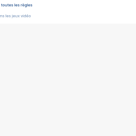
 toutes les règles
s les jeux vidéo
us choquant de Rockstar ? - Le scandale BULLY
e plus moche de Steam
du RÊVE tourne au CAUCHEMAR
pendant 8 heures
it… à tort
umiliés par un jeu vidéo
ire - Final Fantasy 8
ti un empire - Age of Empires
story DOFUS
tard, il crée l'un des pires jeux de tous les temps, MindsEye.