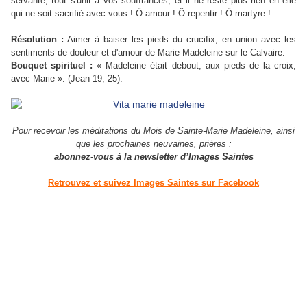
servante, tout s'unit à vos souffrances, et il ne reste plus rien en elle
qui ne soit sacrifié avec vous ! Ô amour ! Ô repentir ! Ô martyre !
R
ésolution :
Aimer à baiser les pieds du crucifix, en union avec les
sentiments de douleur et d'amour de Marie-Madeleine sur le Calvaire.
B
ouquet spirituel :
« Madeleine était debout, aux pieds de la croix,
avec Marie ». (Jean 19, 25).
Pour recevoir les méditations du Mois de Sainte-Marie Madeleine, ainsi
que les prochaines neuvaines, prières :
abonnez-vous à la newsletter d’Images Saintes
Retrouvez et suivez Images Saintes sur Facebook