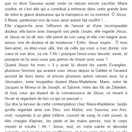
que ce divin Sauveur aurait voulu se laisser encore sacrifier. Marie
souffre, et c'est elle qui a contribué à enfoncer dans cette grande âme
de mère le glaive douloureux qui la transperce en ce moment. Ô Jésus,
ô Marie, pardonnez-moi de vous avoir autant fait souffrir !...
Elle s'approche avec l'effusion de l'amour et d'une incomparable
douleur, elle baise avec transport ses pieds cloués, elle regarde Jésus,
et Jésus ne lui dit rien; elle prend de son sang et elle s'en baigne avec
amour, ivre de douleur et de tendresse ! Enfin, Jésus expire... Ô mon
bien-aimé, où êtes-vous allé, loin de celle qui vous a tout donné, son
cœur et son âme, sa vie ? Ah ! pourquoi l'avez-vous laissée, seule, et
pourquoi ne lui avez-vous pas permis de mourir avec vous ?
Quand Jésus fut mort, « il y avait là, disent les saints Evangiles,
plusieurs femmes qui avaient suivi Jésus depuis la Galilée et l'avaient
assisté de leurs biens, et encore plusieurs autres venues avec lui à
Jérusalem, entre lesquelles étaient Marie-Madeleine, Marie, mère de
Jacques le Mineur et de Joseph, et Salomé, mère des fils de Zébédée,
et tous ceux qui étaient de la connaissance de Jésus, se tenant à
l'écart et regardant de loin ce qui se passait ».
Qui dira la ſerveur de cette contemplation chez Marie-Madeleine, tandis
qu'elle regardait ainsi son Dieu, son Maître, son Sauveur, son Ami,
mort, suspendu à un gibet infâme, couvert de sang, le coté ouvert, la
tête chargée d'épines, les pieds et les mains percés, tout le corps
meurtri et insulté ! Ah ! Jésus, tout, en votre sainte et dévouée