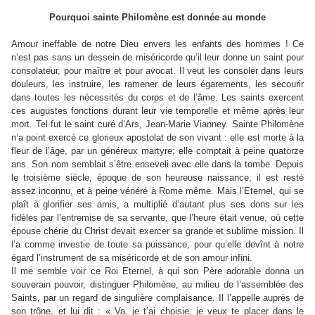
Pourquoi sainte Philomène est donnée au monde
Amour ineffable de notre Dieu envers les enfants des hommes ! Ce
n’est pas sans un dessein de miséricorde qu’il leur donne un saint pour
consolateur, pour maître et pour avocat. Il veut les consoler dans leurs
douleurs, les instruire, les ramener de leurs égarements, les secourir
dans toutes les nécessités du corps et de l’âme. Les saints exercent
ces augustes fonctions durant leur vie temporelle et même après leur
mort. Tel fut le saint curé d’Ars, Jean-Marie Vianney. Sainte Philomène
n’a point exercé ce glorieux apostolat de son vivant : elle est morte à la
fleur de l’âge, par un généreux martyre; elle comptait à peine quatorze
ans. Son nom semblait s’être enseveli avec elle dans la tombe. Depuis
le troisième siècle, époque de son heureuse naissance, il est resté
assez inconnu, et à peine vénéré à Rome même. Mais l’Eternel, qui se
plaît à glorifier ses amis, a multiplié d’autant plus ses dons sur les
fidèles par l’entremise de sa servante, que l’heure était venue, où cette
épouse chérie du Christ devait exercer sa grande et sublime mission. Il
l’a comme investie de toute sa puissance, pour qu’elle devînt à notre
égard l’instrument de sa miséricorde et de son amour infini.
Il me semble voir ce Roi Eternel, à qui son Père adorable donna un
souverain pouvoir, distinguer Philomène, au milieu de l’assemblée des
Saints, par un regard de singulière complaisance. Il l’appelle auprès de
son trône, et lui dit : « Va, je t’ai choisie, je veux te placer dans le