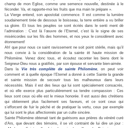
champ de mon Eglise, comme une semence nouvelle, destinée à le
féconder. Va, et rapporte-moi les fruits que ma main te prépare ».
La Vierge entend, son apostolat commence. Il est comme la lumière
soudainement tirée de dessous le boisseau, la terre entière a vu briller
sa gloire. Et tous les peuples se sont écriés dans le senti­ ment dè
l’admiration : C’est là l’œuvre de l’Eternel, c’est là le signe de ses
miséricordes sur les fils des hommes, et nos yeux le considèrent avec
étonnement!
Ah! que pour nous ce saint ravissement ne soit point stérile, mais qu’il
nous convie à la considération de la sainte ët haute mission de
Philomène. Venez donc tous, et écoutez raconter les biens dont le
Seigneur-Dieu nous a gratifiés, par son épouse et servante bien-aimée.
Dans la
Vie très complète de sainte Philomène
, on peut voir
comment et à quelle époque l’Eternel a donné à cette Sainte la grande
et sainte mission de secourir tous les malheureux dans leurs
nécessités. Mais il est des lieux qui lui sont spécialement consacrés,
et où elle exerce plus particulièrement sa tendre compassion : Ces
lieux sont ceux où elle est le mieux honorée. Il est aussi des chrétiens
qui obtiennent plus facilement ses faveurs, et ce sont ceux qui
s’efforcent de fuir le péché et de pratiquer la vertu, ceux par exemple
qui lui sont le plus affectionnés par un culte sincère.
Sainte Philomène obtenait tant de guérisons aux prières du vénéré curé
d’Ars, que devant des témoins, il se vit contraint de lui dire un jour :