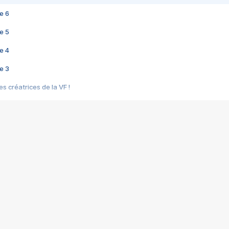
e 6
e 5
e 4
e 3
s créatrices de la VF !
e 2
e 1
e Mektoub My Love arrive enfin ! Rencontre avec Shaïn Boumedine et Sal
i : après Toni en famille
elle réalise le bouleversant Dites lui que je l'aime
ais ! Rencontre autour de Vie privée de Rebecca Zlotowski
 de Marguerite, Grave... Rencontre avec Ella Rumpf