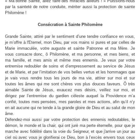
« Ma bonne Sainte, allez faire des miracles ailleurs ! » Puissions-nous
par la sainteté de notre conduite, mériter aussi la protection de sainte
Philomène !
Consécration à Sainte Philomène
Grande Sainte, attiré par le sentiment d’une tendre confiance en vous,
je m’offre à l'Eternel, mon Dieu, par vos mains si pures et par celles de
Marie immaculée, votre auguste et sainte Patronne et ma Mère. Je
vous consacre donc, ô Philomène, et ma personne, et mes biens, et
ma famille, et mes amis et même mes ennemis. Je veux par votre
entremise redoubler de soins et d’empressement au service de Jésus
et de Marie, et par l’imitation de vos belles vertus et les hommages que
je vais vous rendre tous les jours de ma vie, attirer sur moi et sur
toutes les âmes qui me sont chères vos plus douces faveurs. Ô très
aimable Sainte de Jésus, exaucez mes désirs, veillez sur moi, et
dirigez par l’entremise du gardien céleste auquel la Providence m’a
confié, toutes mes pensées, mes paroles et mes actions, afin qu’il n’y
en ait aucune qui ne tende à la grande gloire de Dieu et au salut de mon
âme.
Défendez-moi aussi par votre protection des ennemis redoutables, le
démon, le monde et la chair, qui ont juré ma perte éternelle, pour que je
marche avec fidélité dans la voie du Seigneur, et que j'arrive un jour au
ciel où avec vous je glorifierai ce Dieu, bon à l’excès envers tous ceux