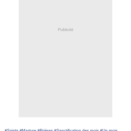
Publicité
#Saints
#Martyre
#Prières
#Sanctification des mois
#Un mois