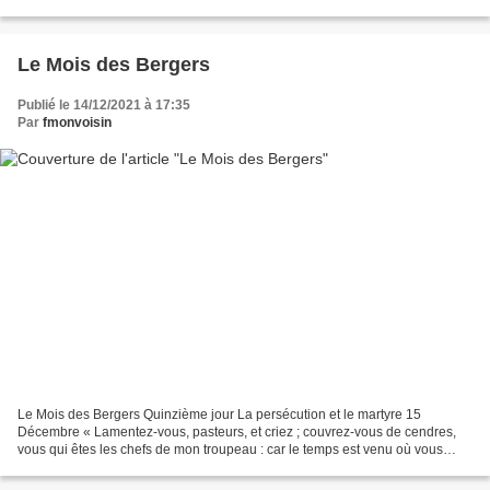
lieux où elles auront été...
Le Mois des Bergers
Publié le 14/12/2021 à 17:35
Par
fmonvoisin
Le Mois des Bergers Quinzième jour La persécution et le martyre 15
Décembre « Lamentez-vous, pasteurs, et criez ; couvrez-vous de cendres,
vous qui êtes les chefs de mon troupeau : car le temps est venu où vous
devez être tués, où vous serez dispersés,...