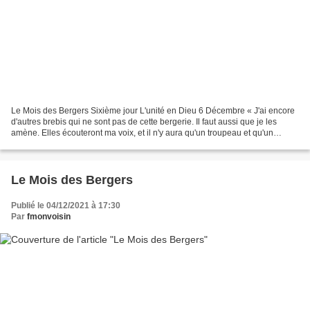
Le Mois des Bergers Sixième jour L'unité en Dieu 6 Décembre « J'ai encore
d'autres brebis qui ne sont pas de cette bergerie. Il faut aussi que je les
amène. Elles écouteront ma voix, et il n'y aura qu'un troupeau et qu'un
pasteur » (Jn. 10, 16). I. -...
Le Mois des Bergers
Publié le 04/12/2021 à 17:30
Par
fmonvoisin