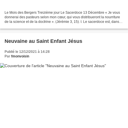
Le Mois des Bergers Treizième jour Le Sacerdoce 13 Décembre « Je vous
donnerai des pasteurs selon mon cœur, qui vous distribueront la nourriture
de la science et de la doctrine ». (Jérémie 3, 15). I. Le sacerdoce est, dans
l’Église de Jésus-Christ, son...
Neuvaine au Saint Enfant Jésus
Publié le 12/12/2021 à 14:28
Par
fmonvoisin