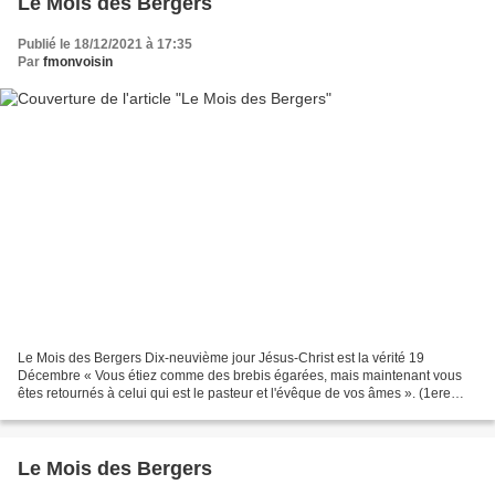
Le Mois des Bergers
Publié le 18/12/2021 à 17:35
Par
fmonvoisin
Le Mois des Bergers Dix-neuvième jour Jésus-Christ est la vérité 19
Décembre « Vous étiez comme des brebis égarées, mais maintenant vous
êtes retournés à celui qui est le pasteur et l'évêque de vos âmes ». (1ere
Lettre de Saint Pierre 2, 25). I. Jésus-Christ...
Le Mois des Bergers