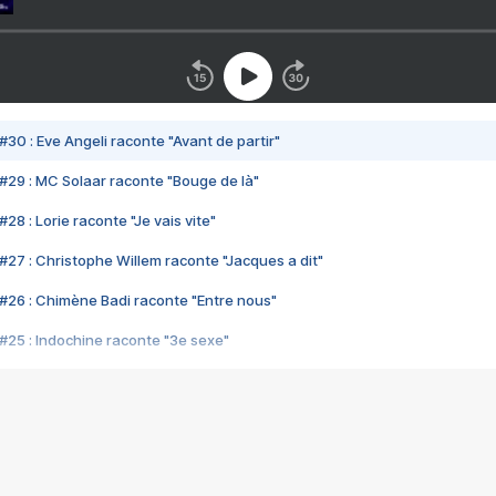
#30 : Eve Angeli raconte "Avant de partir"
#29 : MC Solaar raconte "Bouge de là"
28 : Lorie raconte "Je vais vite"
#27 : Christophe Willem raconte "Jacques a dit"
#26 : Chimène Badi raconte "Entre nous"
#25 : Indochine raconte "3e sexe"
#24 : Zaho raconte "C'est chelou"
#23 : Patrick Bruel raconte "Au café des délices"
#22 : Kyo raconte "Le chemin"