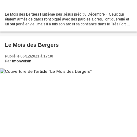
Le Mois des Bergers Huitième jour Jésus prédit 8 Décembre « Ceux qui
étaient armés de dards l'ont piqué avec des paroles aigres, l'ont querellé et
lui ont porté envie ; mais il a mis son arc et sa confiance dans le Très Fort et
les chaînes de ses mains...
Le Mois des Bergers
Publié le 06/12/2021 à 17:30
Par
fmonvoisin