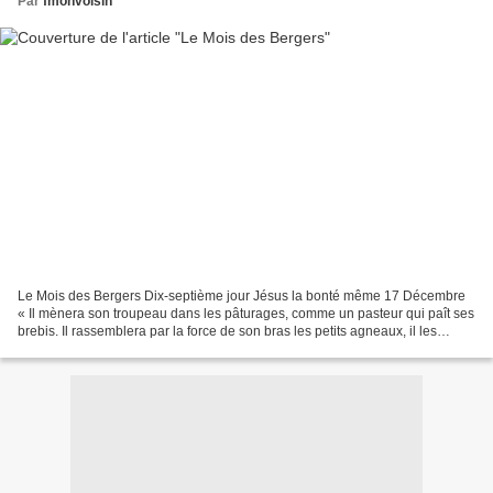
Par
fmonvoisin
Le Mois des Bergers Dix-septième jour Jésus la bonté même 17 Décembre
« Il mènera son troupeau dans les pâturages, comme un pasteur qui paît ses
brebis. Il rassemblera par la force de son bras les petits agneaux, il les
prendra dans son sein, et il portera...