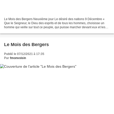
Le Mois des Bergers Neuvième jour Le désiré des nations 9 Décembre «
Que le Seigneur, le Dieu des esprits et de tous les hommes, choisisse un
homme qui veille sur tout ce peuple, qui puisse marcher devant eux et les
conduire, qui les mène et les ramène,...
Le Mois des Bergers
Publié le 07/12/2021 à 17:35
Par
fmonvoisin