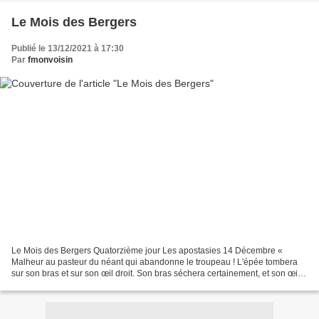
Le Mois des Bergers
Publié le 13/12/2021 à 17:30
Par
fmonvoisin
Le Mois des Bergers Quatorzième jour Les apostasies 14 Décembre «
Malheur au pasteur du néant qui abandonne le troupeau ! L'épée tombera
sur son bras et sur son œil droit. Son bras séchera certainement, et son œil
droit sera entièrement obscurci ». (Zacharie...