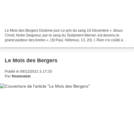
Le Mois des Bergers Dixième jour Le prix du sang 10 Décembre « Jésus-
Christ, Notre Seigneur, par le sang du Testament éternel, est devenu le
grand pasteur des brebis ». (St Paul, Hébreux, 13, 20). I. Rien n'a coûté à
l'amour et à la puissance de Dieu...
Le Mois des Bergers
Publié le 08/12/2021 à 17:35
Par
fmonvoisin