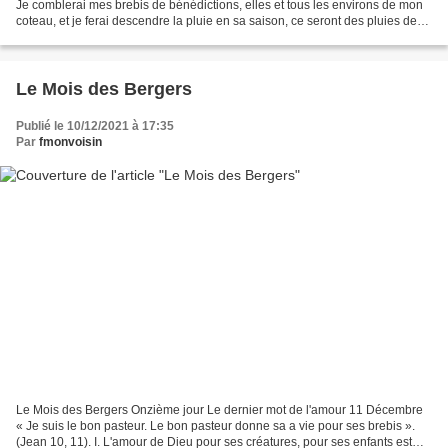
Je comblerai mes brebis de bénédictions, elles et tous les environs de mon
coteau, et je ferai descendre la pluie en sa saison, ce seront des pluies de
bénédictions ». (Ezékiel,...
Le Mois des Bergers
Publié le 10/12/2021 à 17:35
Par
fmonvoisin
Le Mois des Bergers Onzième jour Le dernier mot de l'amour 11 Décembre
« Je suis le bon pasteur. Le bon pasteur donne sa a vie pour ses brebis ».
(Jean 10, 11). I. L'amour de Dieu pour ses créatures, pour ses enfants est