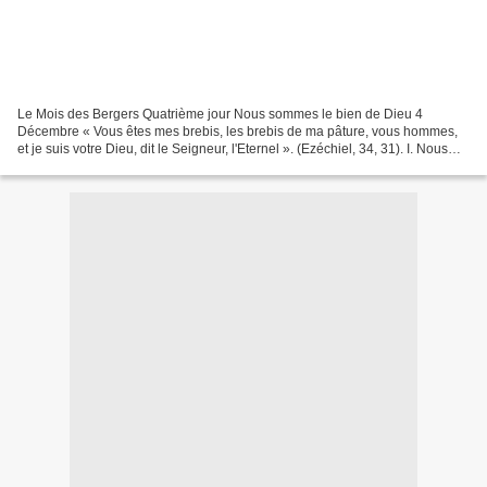
Le Mois des Bergers Quatrième jour Nous sommes le bien de Dieu 4
Décembre « Vous êtes mes brebis, les brebis de ma pâture, vous hommes,
et je suis votre Dieu, dit le Seigneur, l'Eternel ». (Ezéchiel, 34, 31). I. Nous
sommes le bien de Dieu, absolument...