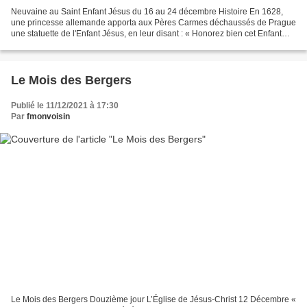
Neuvaine au Saint Enfant Jésus du 16 au 24 décembre Histoire En 1628,
une princesse allemande apporta aux Pères Carmes déchaussés de Prague
une statuette de l'Enfant Jésus, en leur disant : « Honorez bien cet Enfant
Jésus, et rien ne vous manquera »....
Le Mois des Bergers
Publié le 11/12/2021 à 17:30
Par
fmonvoisin
Le Mois des Bergers Douzième jour L’Église de Jésus-Christ 12 Décembre «