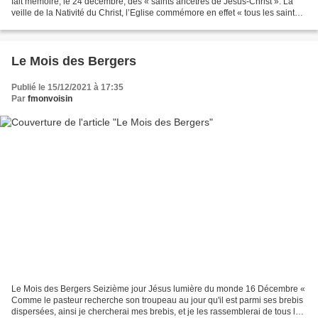
fait mémoire, le 24 décembre, des « saints ancêtres de Jésus-Christ ». La
veille de la Nativité du Christ, l’Eglise commémore en effet « tous les saints
ancêtres de Jésus Christ,...
Le Mois des Bergers
Publié le 15/12/2021 à 17:35
Par
fmonvoisin
Le Mois des Bergers Seizième jour Jésus lumière du monde 16 Décembre «
Comme le pasteur recherche son troupeau au jour qu'il est parmi ses brebis
dispersées, ainsi je chercherai mes brebis, et je les rassemblerai de tous les