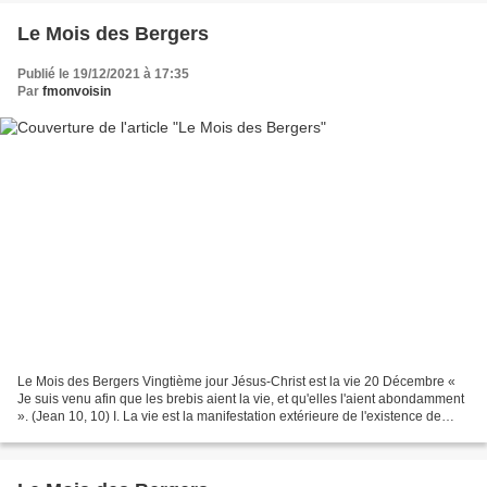
Le Mois des Bergers
Publié le 19/12/2021 à 17:35
Par
fmonvoisin
Le Mois des Bergers Vingtième jour Jésus-Christ est la vie 20 Décembre «
Je suis venu afin que les brebis aient la vie, et qu'elles l'aient abondamment
». (Jean 10, 10) I. La vie est la manifestation extérieure de l'existence de
Dieu. La vie est éternellement...