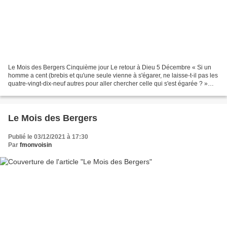
Le Mois des Bergers Cinquième jour Le retour à Dieu 5 Décembre « Si un
homme a cent (brebis et qu'une seule vienne à s'égarer, ne laisse-t-il pas les
quatre-vingt-dix-neuf autres pour aller chercher celle qui s'est égarée ? »
(Mt., 18, 12). « Réjouissez-vous...
Le Mois des Bergers
Publié le 03/12/2021 à 17:30
Par
fmonvoisin