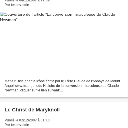
Publié le 04/12/2007 à 17:09
Par
fmonvoisin
Marie l'Enseignante Icône écrite par le Frère Claude de l'Abbaye de Mount
Angel www.mtangel.edu Histoire de la conversion miraculeuse de Claude
Newman, cliquer sur le lien suivant:
http://spiritualitechretienne.blog4ever.com/blog/lirarticle-83937-546...
Le Christ de Maryknoll
Publié le 02/12/2007 à 01:10
Par
fmonvoisin