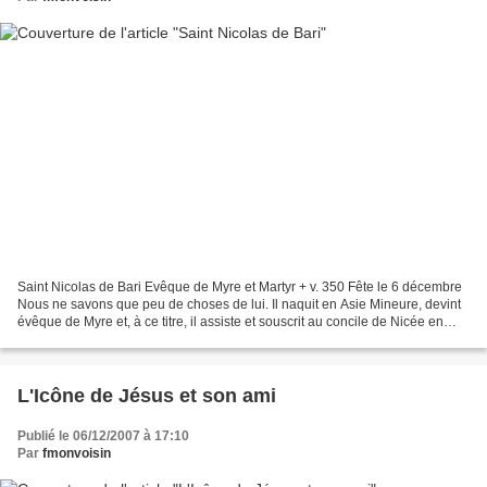
Saint Nicolas de Bari Evêque de Myre et Martyr + v. 350 Fête le 6 décembre
Nous ne savons que peu de choses de lui. Il naquit en Asie Mineure, devint
évêque de Myre et, à ce titre, il assiste et souscrit au concile de Nicée en
325. Par contre, sa vie...
L'Icône de Jésus et son ami
Publié le 06/12/2007 à 17:10
Par
fmonvoisin