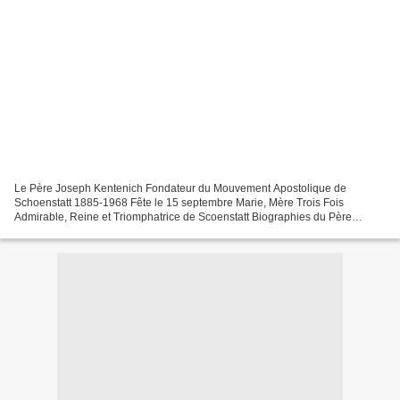
Le Père Joseph Kentenich Fondateur du Mouvement Apostolique de
Schoenstatt 1885-1968 Fête le 15 septembre Marie, Mère Trois Fois
Admirable, Reine et Triomphatrice de Scoenstatt Biographies du Père
Kentenich, cliquer sur les liens suivants:
http://spiritualitechretienne.blog4ever.com/blog/lirarticle-83937-
551295.html...