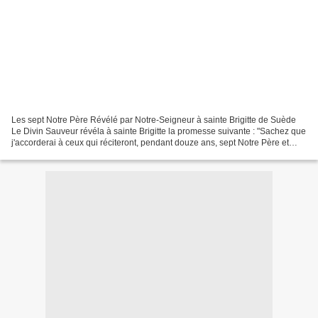
Les sept Notre Père Révélé par Notre-Seigneur à sainte Brigitte de Suède
Le Divin Sauveur révéla à sainte Brigitte la promesse suivante : "Sachez que
j'accorderai à ceux qui réciteront, pendant douze ans, sept Notre Père et
sept je vous salue Marie et...