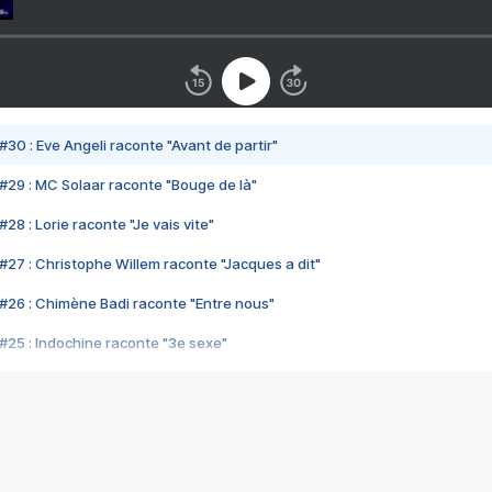
#30 : Eve Angeli raconte "Avant de partir"
#29 : MC Solaar raconte "Bouge de là"
28 : Lorie raconte "Je vais vite"
#27 : Christophe Willem raconte "Jacques a dit"
#26 : Chimène Badi raconte "Entre nous"
#25 : Indochine raconte "3e sexe"
#24 : Zaho raconte "C'est chelou"
#23 : Patrick Bruel raconte "Au café des délices"
#22 : Kyo raconte "Le chemin"