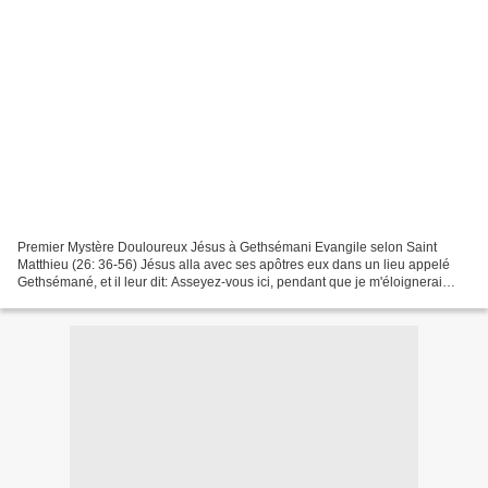
Premier Mystère Douloureux Jésus à Gethsémani Evangile selon Saint
Matthieu (26: 36-56) Jésus alla avec ses apôtres eux dans un lieu appelé
Gethsémané, et il leur dit: Asseyez-vous ici, pendant que je m'éloignerai
pour prier. Il prit avec lui Pierre et...