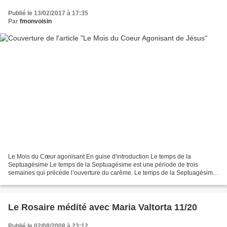
Publié le 13/02/2017 à 17:35
Par
fmonvoisin
Le Mois du Cœur agonisant En guise d'introduction Le temps de la
Septuagésime Le temps de la Septuagésime est une période de trois
semaines qui précède l’ouverture du carême. Le temps de la Septuagésime
commence toujours la neuvième semaine avant Pâques...
Le Rosaire médité avec Maria Valtorta 11/20
Publié le 02/08/2008 à 23:12