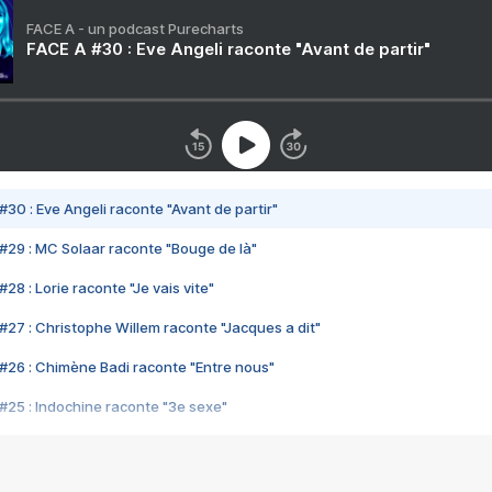
FACE A - un podcast Purecharts
FACE A #30 : Eve Angeli raconte "Avant de partir"
#30 : Eve Angeli raconte "Avant de partir"
#29 : MC Solaar raconte "Bouge de là"
28 : Lorie raconte "Je vais vite"
#27 : Christophe Willem raconte "Jacques a dit"
#26 : Chimène Badi raconte "Entre nous"
#25 : Indochine raconte "3e sexe"
#24 : Zaho raconte "C'est chelou"
#23 : Patrick Bruel raconte "Au café des délices"