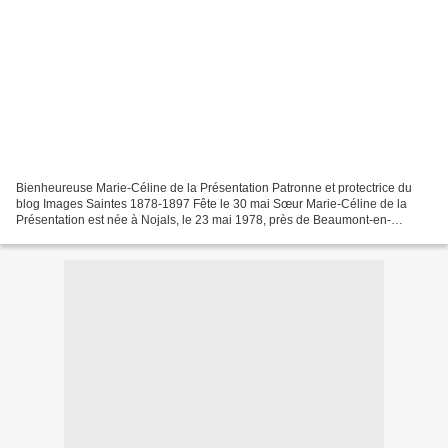
Bienheureuse Marie-Céline de la Présentation Patronne et protectrice du
blog Images Saintes 1878-1897 Fête le 30 mai Sœur Marie-Céline de la
Présentation est née à Nojals, le 23 mai 1978, près de Beaumont-en-
Périgord, Jeanne Germaine Castang. Son père...