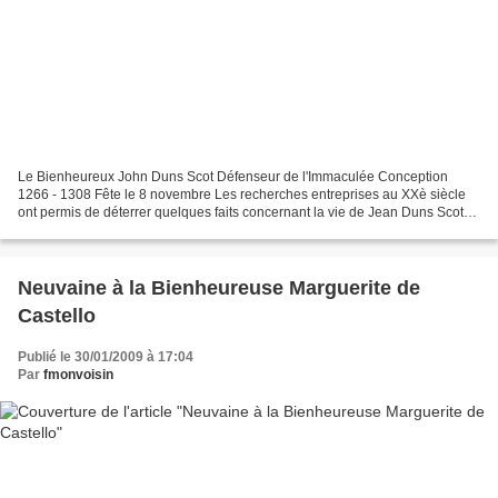
Le Bienheureux John Duns Scot Défenseur de l'Immaculée Conception
1266 - 1308 Fête le 8 novembre Les recherches entreprises au XXè siècle
ont permis de déterrer quelques faits concernant la vie de Jean Duns Scot
sur laquelle on ne savait jusque là pratiquement...
Neuvaine à la Bienheureuse Marguerite de
Castello
Publié le 30/01/2009 à 17:04
Par
fmonvoisin