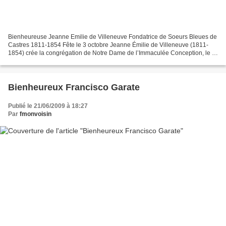
Bienheureuse Jeanne Emilie de Villeneuve Fondatrice de Soeurs Bleues de
Castres 1811-1854 Fête le 3 octobre Jeanne Émilie de Villeneuve (1811-
1854) crée la congrégation de Notre Dame de l’Immaculée Conception, le 8
décembre 1936, une communauté religieuse...
Bienheureux Francisco Garate
Publié le 21/06/2009 à 18:27
Par
fmonvoisin