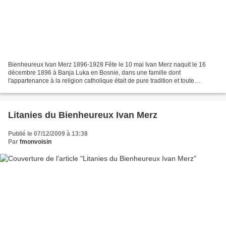
Bienheureux Ivan Merz 1896-1928 Fête le 10 mai Ivan Merz naquit le 16
décembre 1896 à Banja Luka en Bosnie, dans une famille dont
l'appartenance à la religion catholique était de pure tradition et toute
extérieure. Il fut élevé dans un milieu libéral....
Litanies du Bienheureux Ivan Merz
Publié le 07/12/2009 à 13:38
Par
fmonvoisin