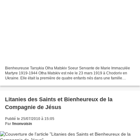
Bienheureuse Tarsykia Olha Matskiv Soeur Servante de Marie Immaculée
Martyre 1919-1944 Otha Matskiv est née le 23 mars 1919 à Chodoriv en
Ukraine. Elle était la première de quatre enfants nés dans une famille
ouvrière très pieuse. Dès sa petite enfance,...
Litanies des Saints et Bienheureux de la
Compagnie de Jésus
Publié le 25/07/2010 à 15:05
Par
fmonvoisin