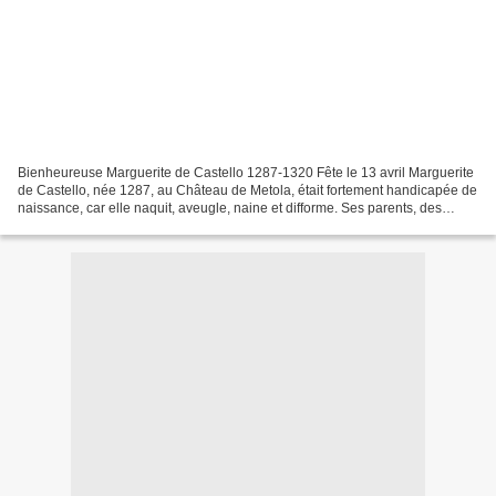
Bienheureuse Marguerite de Castello 1287-1320 Fête le 13 avril Marguerite
de Castello, née 1287, au Château de Metola, était fortement handicapée de
naissance, car elle naquit, aveugle, naine et difforme. Ses parents, des
nobles, tentèrent de la guérir...