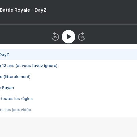
 Battle Royale - DayZ
 DayZ
 a 13 ans (et vous l'avez ignoré)
e (littéralement)
im Rayan
 toutes les règles
s les jeux vidéo
us choquant de Rockstar ? - Le scandale BULLY
e plus moche de Steam