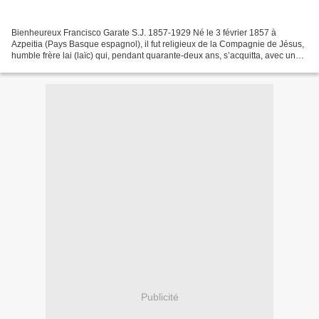
Bienheureux Francisco Garate S.J. 1857-1929 Né le 3 février 1857 à
Azpeitia (Pays Basque espagnol), il fut religieux de la Compagnie de Jésus,
humble frère lai (laïc) qui, pendant quarante-deux ans, s’acquitta, avec une
humilité toute chrétienne, de l’office...
Publicité