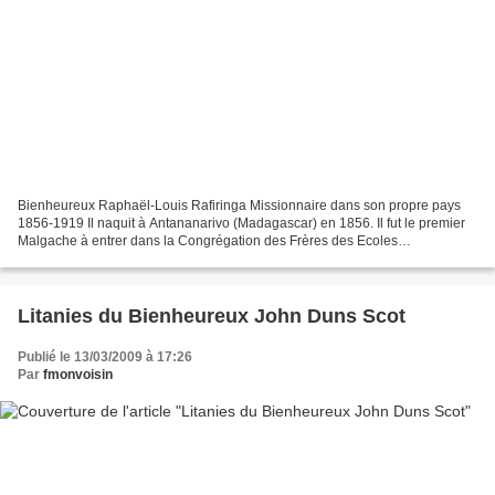
Bienheureux Raphaël-Louis Rafiringa Missionnaire dans son propre pays
1856-1919 Il naquit à Antananarivo (Madagascar) en 1856. Il fut le premier
Malgache à entrer dans la Congrégation des Frères des Ecoles
Chrétiennes. Lorsque les Missionnaires furent...
Litanies du Bienheureux John Duns Scot
Publié le 13/03/2009 à 17:26
Par
fmonvoisin