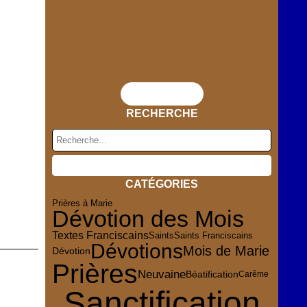
Flux RSS
RECHERCHE
CATÉGORIES
Prières à Marie
Dévotion des Mois
Textes Franciscains
Saints
Saints Franciscains
Dévotions
Mois de Marie
Dévotion
Prières
Neuvaine
Béatification
Carême
Sanctification