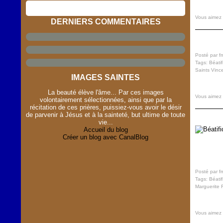
Vous aimez
DERNIERS COMMENTAIRES
Posté par f
Tags:
Béatif
Saints Vinc
IMAGES SAINTES
La beauté élève l'âme... Par ces images
Vous aimez
volontairement sélectionnées, ainsi que par la
récitation de ces prières, puissiez-vous avoir le désir
de parvenir à Jésus et à la sainteté, but ultime de toute
vie...
Accueil du blog
Créer un blog avec CanalBlog
Posté par f
Tags:
Béatif
Marguerite 
Vous aimez