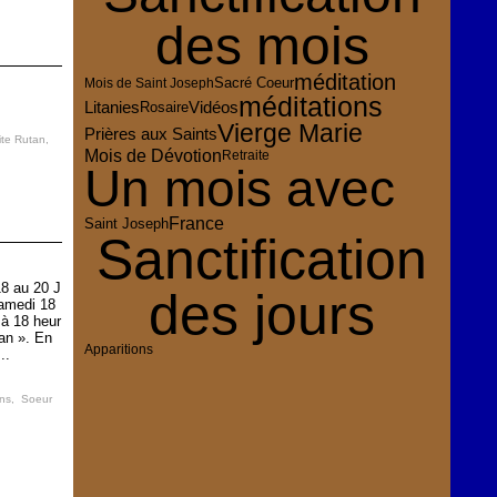
des mois
méditation
Sacré Coeur
Mois de Saint Joseph
méditations
Vidéos
Litanies
Rosaire
Vierge Marie
Prières aux Saints
ite Rutan
,
Mois de Dévotion
Retraite
Un mois avec
France
Saint Joseph
Sanctification
18 au 20 J
des jours
amedi 18
 à 18 heur
an ». En
Apparitions
..
ens
,
Soeur