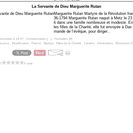
La Servante de Dieu Marguerite Rutan
Marguerite Rutan Martyre de la Révolution fra
36-1794 Marguerite Rutan naquit à Metz le 23 
6 dans une famille nombreuse et modeste. En
les filles de la Charité, elle fut envoyée à Dax
mande de l’évêque, pour diriger...
monvoisin à 16:47 -
Commentaires [
…
]
- Permalien [
#
]
eureux
,
Béatification
,
France
,
Martyrs
,
Filles de la Charité
,
Landes
,
Vénérables
,
Révolution F
 ?
0 vote