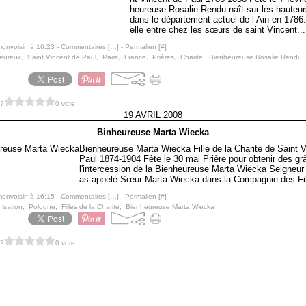
heureuse Rosalie Rendu naît sur les hauteur
dans le département actuel de l’Ain en 1786
elle entre chez les sœurs de saint Vincent...
monvoisin à 16:23 -
Commentaires [
…
]
- Permalien [
#
]
eureux
,
Saint Vincent de Paul
,
Paris
,
France
,
Prières
,
Charité
,
Bienheureuse Rosalie Rendu
 ?
0 vote
19 AVRIL 2008
Binheureuse Marta Wiecka
Bienheureuse Marta Wiecka Fille de la Charité de Saint 
Paul 1874-1904 Fête le 30 mai Prière pour obtenir des gr
l'intercession de la Bienheureuse Marta Wiecka Seigneur 
as appelé Sœur Marta Wiecka dans la Compagnie des Fil
monvoisin à 16:15 -
Commentaires [
…
]
- Permalien [
#
]
isation
,
Pologne
,
Filles de la Charité
,
Bienheureuse Marta Wiecka
 ?
0 vote