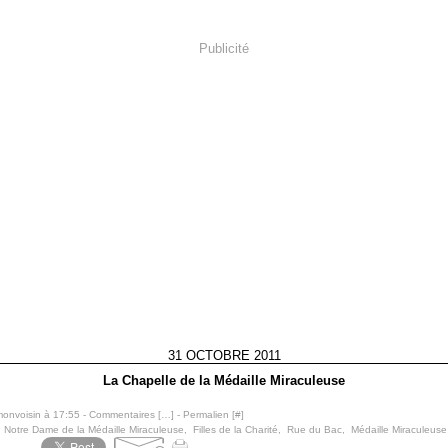
Publicité
31 OCTOBRE 2011
La Chapelle de la Médaille Miraculeuse
monvoisin à 17:55 -
Commentaires [
…
]
- Permalien [
#
]
,
Notre Dame de la Médaille Miraculeuse
,
Filles de la Charité
,
Rue du Bac
,
Médaille Miraculeuse