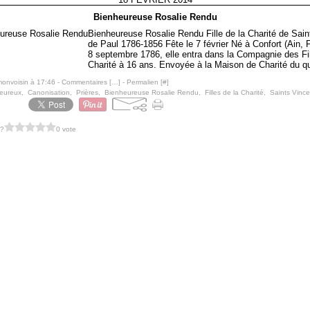
Bienheureuse Rosalie Rendu
Bienheureuse Rosalie Rendu Fille de la Charité de Sain
de Paul 1786-1856 Fête le 7 février Né à Confort (Ain, F
8 septembre 1786, elle entra dans la Compagnie des Fil
Charité à 16 ans. Envoyée à la Maison de Charité du qua
monvoisin à 17:46 -
Commentaires [
…
]
- Permalien [
#
]
eureux
,
Canonisation
,
Prières
,
Bienheureuse Rosalie Rendu
,
Filles de la Charité
,
Saints Vince
 ?
0 vote