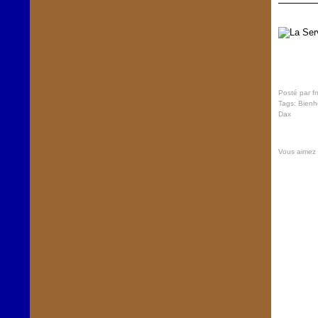
Posté par f
Tags:
Bienh
Dax
Vous aimez