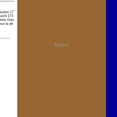
nçaise 17
avril 173
trée chez
 sur la de
rançaise
,
Publicité