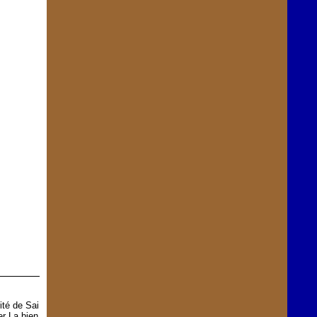
ité de Sai
er La bien