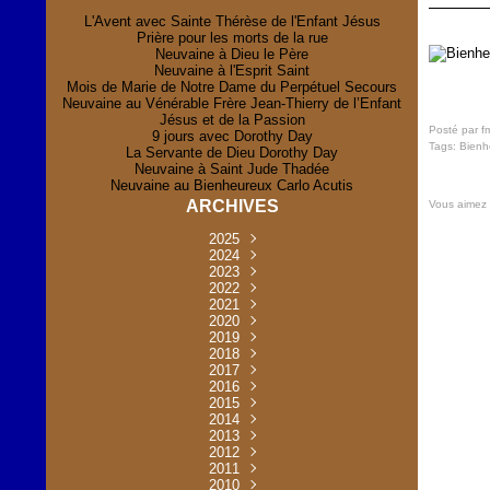
L'Avent avec Sainte Thérèse de l'Enfant Jésus
Prière pour les morts de la rue
Neuvaine à Dieu le Père
Neuvaine à l'Esprit Saint
Mois de Marie de Notre Dame du Perpétuel Secours
Neuvaine au Vénérable Frère Jean-Thierry de l’Enfant
Jésus et de la Passion
Posté par f
9 jours avec Dorothy Day
Tags:
Bienh
La Servante de Dieu Dorothy Day
Neuvaine à Saint Jude Thadée
Neuvaine au Bienheureux Carlo Acutis
ARCHIVES
Vous aimez
2025
Novembre
2024
(2)
Novembre
2023
Juillet
(1)
(2)
Décembre
Octobre
2022
Mai
(1)
(2)
(1)
Novembre
Décembre
2021
Août
Avril
(1)
(1)
(1)
(6)
Novembre
Décembre
Octobre
2020
Janvier
Mai
(8)
(1)
(1)
(32)
(36)
Novembre
Décembre
Octobre
2019
Juin
Avril
(29)
(2)
(2)
(6)
(4)
Novembre
Octobre
Octobre
2018
Août
Mars
Mai
(31)
(33)
(1)
(30)
(9)
(4)
Septembre
Décembre
Octobre
2017
Juillet
Février
Mai
Avril
(30)
(2)
(32)
(17)
(1)
(6)
(3)
Septembre
Décembre
Novembre
2016
Janvier
Août
Avril
Juin
(30)
(1)
(5)
(2)
(30)
(14)
(1)
Novembre
Décembre
Octobre
2015
Mars
Juillet
Mai
Mai
(35)
(30)
(31)
(2)
(2)
(1)
(5)
Décembre
Novembre
Octobre
2014
Février
Avril
Avril
Mai
Août
(30)
(31)
(13)
(2)
(3)
(1)
(11)
(8)
Novembre
Septembre
Octobre
2013
Mars
Août
Mars
Avril
Juin
(30)
(32)
(5)
(3)
(1)
(1)
(31)
(1)
Décembre
Septembre
Octobre
2012
Juillet
Février
Mai
Août
(30)
(33)
(3)
(2)
(6)
(16)
(6)
Novembre
Décembre
Septembre
Janvier
2011
Juillet
Avril
Août
Juin
(31)
(4)
(2)
(6)
(30)
(29)
(12)
(2)
Novembre
Décembre
Octobre
2010
Juin
Mars
Mai
Août
Juin
(32)
(31)
(4)
(4)
(3)
(8)
(42)
(45)