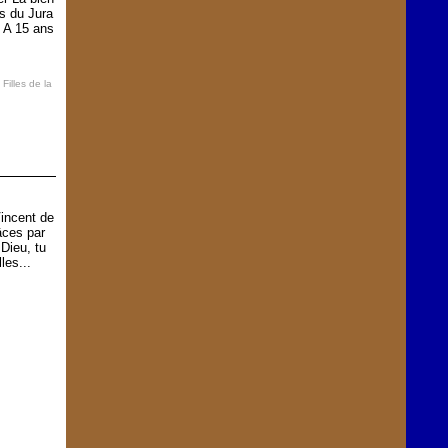
s du Jura
. A 15 ans
,
Filles de la
Vincent de
âces par
Dieu, tu
les...