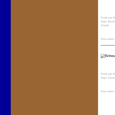
Posté par f
Tags:
Bienh
Charité
Vous aimez
Posté par f
Tags:
Canon
Vous aimez