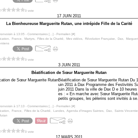
 ?
0 vote
17 JUIN 2011
La Bienheureuse Marguerite Rutan, une intrépide Fille de la Carité
monvoisin à 13:05 -
Commentaires [
…
]
- Permalien [
#
]
ication
,
France
,
Martyrs
,
Filles de la Charité
,
Mes vidéos
,
Révolution Française
,
Dax
,
Marguer
entiens
 ?
0 vote
3 JUIN 2011
Béatification de Sœur Marguerite Rutan
Béatification de Sœur Marguerite Rutan Du 
uin 2011 à Dax Programme des Festivités S
juin 2011 Dans la ville de Dax D e 10 heures
es : « En marche avec Sœur Marguerite Rut
petits groupes, les pèlerins sont invités à se.
monvoisin à 17:13 -
Commentaires [
…
]
- Permalien [
#
]
ication
,
France
,
Filles de la Charité
,
Landes
,
Agenda d'Images Saintes
,
Dax
,
Saints Vincenti
Rutan
 ?
0 vote
17 MARS 2011