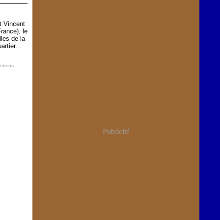
t Vincent
rance), le
les de la
rtier...
ntiens
Publicité