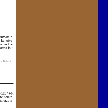
Antoine d
 la noble
ordre Fra
ortait la t
c Belludi
,
5-1207 Fêt
te habita
quatorze a