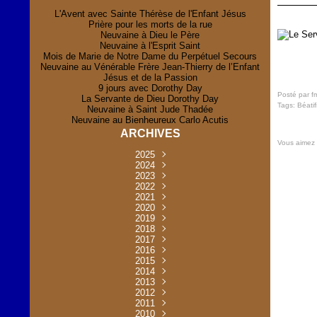
L'Avent avec Sainte Thérèse de l'Enfant Jésus
Prière pour les morts de la rue
Neuvaine à Dieu le Père
Neuvaine à l'Esprit Saint
Mois de Marie de Notre Dame du Perpétuel Secours
Neuvaine au Vénérable Frère Jean-Thierry de l’Enfant
Jésus et de la Passion
9 jours avec Dorothy Day
Posté par f
La Servante de Dieu Dorothy Day
Tags:
Béatif
Neuvaine à Saint Jude Thadée
Neuvaine au Bienheureux Carlo Acutis
ARCHIVES
Vous aimez
2025
Novembre
2024
(2)
Novembre
2023
Juillet
(1)
(2)
Décembre
Octobre
2022
Mai
(1)
(2)
(1)
Novembre
Décembre
2021
Août
Avril
(1)
(1)
(1)
(6)
Novembre
Décembre
Octobre
2020
Janvier
Mai
(8)
(1)
(1)
(32)
(36)
Novembre
Décembre
Octobre
2019
Juin
Avril
(29)
(2)
(2)
(6)
(4)
Novembre
Octobre
Octobre
2018
Août
Mars
Mai
(31)
(33)
(1)
(30)
(9)
(4)
Septembre
Décembre
Octobre
2017
Juillet
Février
Mai
Avril
(30)
(2)
(32)
(17)
(1)
(6)
(3)
Septembre
Décembre
Novembre
2016
Janvier
Août
Avril
Juin
(30)
(1)
(5)
(2)
(30)
(14)
(1)
Novembre
Décembre
Octobre
2015
Mars
Juillet
Mai
Mai
(35)
(30)
(31)
(2)
(2)
(1)
(5)
Décembre
Novembre
Octobre
2014
Février
Avril
Avril
Mai
Août
(30)
(31)
(13)
(2)
(3)
(1)
(11)
(8)
Novembre
Septembre
Octobre
2013
Mars
Août
Mars
Avril
Juin
(30)
(32)
(5)
(3)
(1)
(1)
(31)
(1)
Décembre
Septembre
Octobre
2012
Juillet
Février
Mai
Août
(30)
(33)
(3)
(2)
(6)
(16)
(6)
Novembre
Décembre
Septembre
Janvier
2011
Juillet
Avril
Août
Juin
(31)
(4)
(2)
(6)
(30)
(29)
(12)
(2)
Novembre
Décembre
Octobre
2010
Juin
Mars
Mai
Août
Juin
(32)
(31)
(4)
(4)
(3)
(8)
(42)
(45)