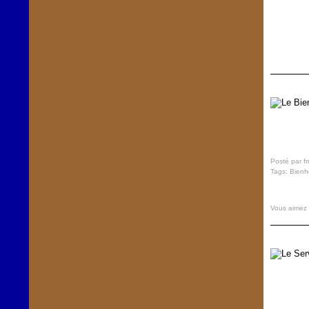
Posté par f
Tags:
Bienh
Vous aimez