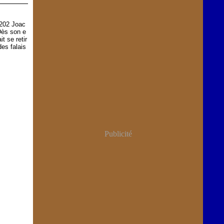
1202 Joac
Dès son e
t se retir
des falais
Publicité