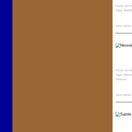
Posté par f
Tags:
Béatif
Vous aimez
Posté par f
Tags:
Neuva
Padoue
Vous aimez