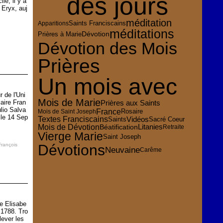
des jours
le, il y a
 Eryx, auj
méditation
Apparitions
Saints Franciscains
méditations
Dévotion
Prières à Marie
Dévotion des Mois
Prières
Un mois avec
 de l'Uni
Mois de Marie
aire Fran
Prières aux Saints
lio Salva
France
Rosaire
Mois de Saint Joseph
 le 14 Sep
Textes Franciscains
Vidéos
Sacré Coeur
Saints
Mois de Dévotion
Litanies
Béatification
Retraite
Vierge Marie
Saint Joseph
Dévotions
François
Neuvaine
Carême
e Elisabe
 1788. Tro
lever les