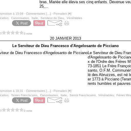
bras. Mariée elle éleva ses cinq enfants. Devenue ve
25,...
monvoisin à 15:09 -
Commentaires [
…
]
- Permalien [
#
]
ication
,
Canonisation
,
Italie
,
Serviteur de Dieu
,
Vénérables
 ?
0 vote
20 JANVIER 2013
Le Serviteur de Dieu Francesco d'Angelosanto de Picciano
Le Serviteur de Dieu Fra
d'Angelosanto de Piccian
x de l'Ordre des Frères M
73-1851 Le Frère Françoi
santo, O.F.M. Communé
lé des Abruzzes, est né le
er 1773 à Picciano (Tera
rents humbles et pauvres,
monvoisin à 18:31 -
Commentaires [
…
]
- Permalien [
#
]
ication
,
Textes Franciscains
,
Canonisation
,
Italie
,
Saints Franciscains
,
Vénérables
,
Frères Min
 ?
0 vote