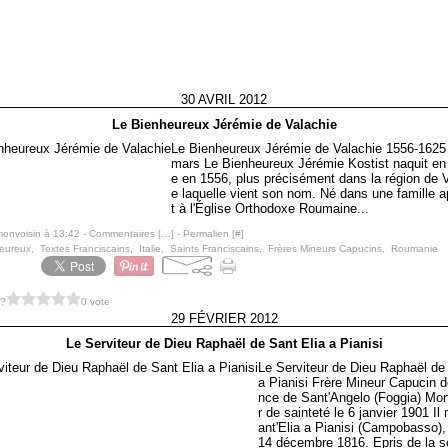
30 AVRIL 2012
Le Bienheureux Jérémie de Valachie
Le Bienheureux Jérémie de Valachie 1556-1625 
mars Le Bienheureux Jérémie Kostist naquit e
e en 1556, plus précisément dans la région de 
e laquelle vient son nom. Né dans une famille 
t à l'Église Orthodoxe Roumaine...
monvoisin à 13:42 -
Commentaires [
…
]
- Permalien [
#
]
eureux
,
Textes Franciscains
,
Italie
,
Saints Franciscains
,
Frères Mineurs Capucins
,
Roumanie
 ?
0 vote
29 FÉVRIER 2012
Le Serviteur de Dieu Raphaël de Sant Elia a Pianisi
Le Serviteur de Dieu Raphaël de
a Pianisi Frère Mineur Capucin d
nce de Sant'Angelo (Foggia) Mor
r de sainteté le 6 janvier 1901 Il
ant'Elia a Pianisi (Campobasso), I
14 décembre 1816. Epris de la so