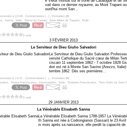
e Vieux montât sur le trône de Catalogue et de Sici
vait dans ce dernier royaume, au Mont Trapani ou
ourd'hui mont San...
monvoisin à 13:48 -
Commentaires [
…
]
- Permalien [
#
]
es
,
Saints
,
Italie
,
Saints du Carmel
,
Saint Albert de Trapani
,
Sicile
 ?
0 vote
3 FÉVRIER 2013
Le Serviteur de Dieu Giulio Salvadori
Le Serviteur de Dieu Giulio Salvadori Professeur
versité Catholique du Sacré cœur de Milan Terti
ciscain 11 septembre 1862 - 7 octobre 1928 Giu
dori est né à Monte San Savino (Arezzo, Italie)
tembre 1862. Dès ses premières...
monvoisin à 14:31 -
Commentaires [
…
]
- Permalien [
#
]
ication
,
Textes Franciscains
,
Canonisation
,
Italie
,
Tertiaires Franciscains
,
Tiers Ordre de Saint 
 ?
0 vote
29 JANVIER 2013
La Vénérable Elisabeth Sanna
La Vénérable Elisabeth Sanna 1788-1857 La Vénérabl
th Sanna est née à Codrongianos (Sassari) le 23 Avril
is mois après sa naissance, elle perdit la capacité de 