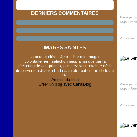
DERNIERS COMMENTAIRES
Posté par f
Tags:
Litani
Vous aimez
IMAGES SAINTES
La beauté élève l'âme... Par ces images
volontairement sélectionnées, ainsi que par la
récitation de ces prières, puissiez-vous avoir le désir
de parvenir à Jésus et à la sainteté, but ultime de toute
vie...
Accueil du blog
Créer un blog avec CanalBlog
Posté par f
Tags:
Béatif
Vous aimez