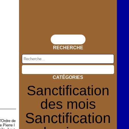
Flux RSS
RECHERCHE
CATÉGORIES
Sanctification
des mois
Sanctification
l'Ordre de
 Pierre l