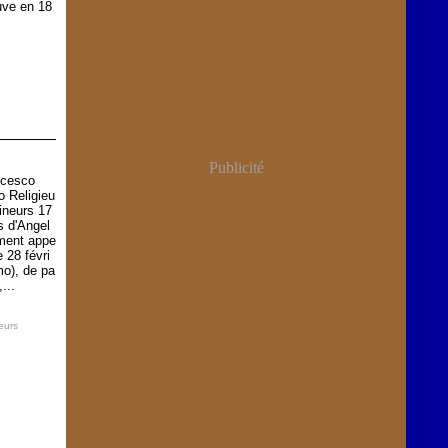
uve en 18
Publicité
ncesco
o Religieu
ineurs 17
s d'Angel
ment appe
 28 févri
mo), de pa
...
eurs