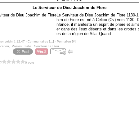
Le Serviteur de Dieu Joachim de Flore
Le Serviteur de Dieu Joachim de Flore 1130-
him de Fiore est né à Celico (Cv) vers 1130. 
nfance, il manifesta un esprit de prière et aimai
er dans des lieux déserts et dans les grottes 
es de la région de Sila. Quand...
monvoisin à 12:47 -
Commentaires [
…
]
- Permalien [
#
]
ication
,
Prières
,
Italie
,
Serviteur de Dieu
 ?
0 vote