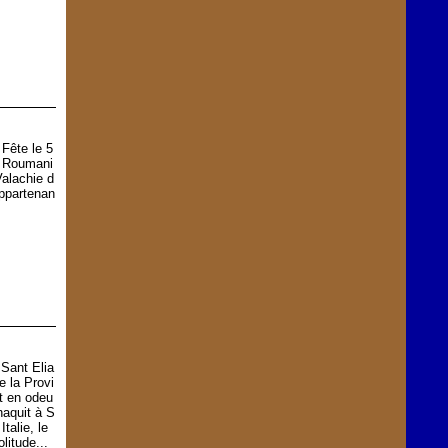
Fête le 5
n Roumani
Valachie d
appartenan
 Sant Elia
e la Provi
t en odeu
 naquit à S
talie, le
litude...