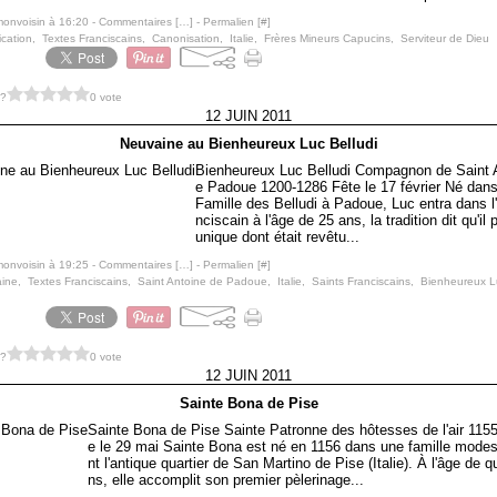
monvoisin à 16:20 -
Commentaires [
…
]
- Permalien [
#
]
ication
,
Textes Franciscains
,
Canonisation
,
Italie
,
Frères Mineurs Capucins
,
Serviteur de Dieu
 ?
0 vote
12 JUIN 2011
Neuvaine au Bienheureux Luc Belludi
Bienheureux Luc Belludi Compagnon de Saint 
e Padoue 1200-1286 Fête le 17 février Né dans
Famille des Belludi à Padoue, Luc entra dans l'
nciscain à l'âge de 25 ans, la tradition dit qu'il p
unique dont était revêtu...
monvoisin à 19:25 -
Commentaires [
…
]
- Permalien [
#
]
ine
,
Textes Franciscains
,
Saint Antoine de Padoue
,
Italie
,
Saints Franciscains
,
Bienheureux Lu
 ?
0 vote
12 JUIN 2011
Sainte Bona de Pise
Sainte Bona de Pise Sainte Patronne des hôtesses de l'air 115
e le 29 mai Sainte Bona est né en 1156 dans une famille modes
nt l'antique quartier de San Martino de Pise (Italie). À l'âge de 
ns, elle accomplit son premier pèlerinage...