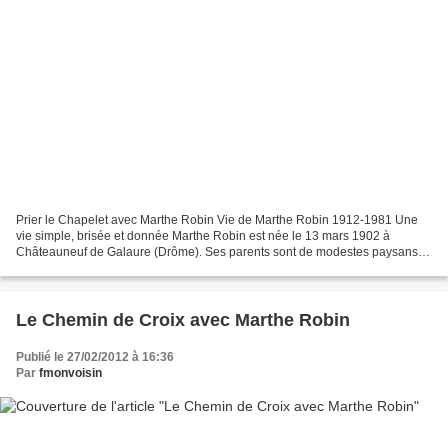
Prier le Chapelet avec Marthe Robin Vie de Marthe Robin 1912-1981 Une
vie simple, brisée et donnée Marthe Robin est née le 13 mars 1902 à
Châteauneuf de Galaure (Drôme). Ses parents sont de modestes paysans,
non pratiquants. En 1918, Marthe est atteinte...
Le Chemin de Croix avec Marthe Robin
Publié le 27/02/2012 à 16:36
Par
fmonvoisin