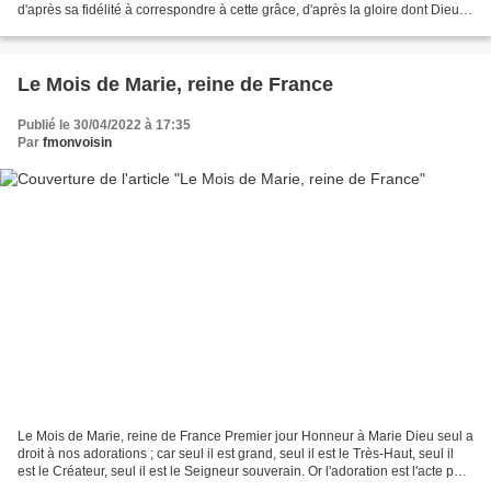
d'après sa fidélité à correspondre à cette grâce, d'après la gloire dont Dieu a
récompensé sa fidélité. La...
Le Mois de Marie, reine de France
Publié le 30/04/2022 à 17:35
Par
fmonvoisin
Le Mois de Marie, reine de France Premier jour Honneur à Marie Dieu seul a
droit à nos adorations ; car seul il est grand, seul il est le Très-Haut, seul il
est le Créateur, seul il est le Seigneur souverain. Or l'adoration est l'acte par
lequel nous...