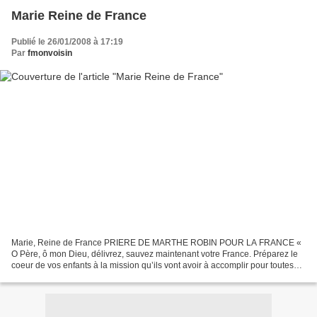
Marie Reine de France
Publié le 26/01/2008 à 17:19
Par
fmonvoisin
Marie, Reine de France PRIERE DE MARTHE ROBIN POUR LA FRANCE «
O Père, ô mon Dieu, délivrez, sauvez maintenant votre France. Préparez le
coeur de vos enfants à la mission qu’ils vont avoir à accomplir pour toutes
les nations, pour l’Eglise toute entière....