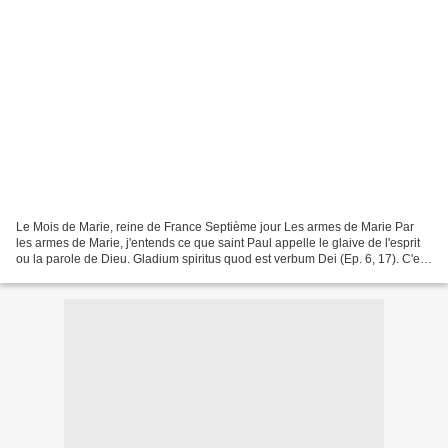
Le Mois de Marie, reine de France Septième jour Les armes de Marie Par
les armes de Marie, j'entends ce que saint Paul appelle le glaive de l'esprit
ou la parole de Dieu. Gladium spiritus quod est verbum Dei (Ep. 6, 17). C'est
d'abord le saint nom de...