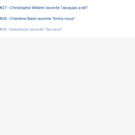
#27 : Christophe Willem raconte "Jacques a dit"
#26 : Chimène Badi raconte "Entre nous"
#25 : Indochine raconte "3e sexe"
#24 : Zaho raconte "C'est chelou"
#23 : Patrick Bruel raconte "Au café des délices"
#22 : Kyo raconte "Le chemin"
#21 : Nolwenn Leroy raconte "Cassé"
#20 : Patrick Hernandez raconte "Born to be alive"
#19 : Lorie raconte "Près de moi"
#18 : Michael Jones raconte "A nos actes manqués" (avec Jean-Jacque
#17 : Khaled raconte "Aïcha"
#16 : Corneille raconte "Parce qu'on vient de loin"