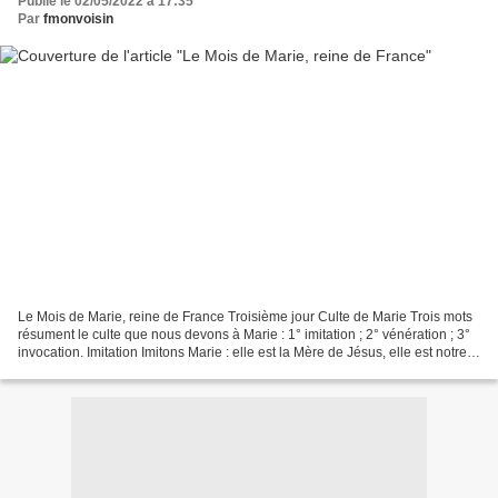
Publié le 02/05/2022 à 17:35
Par
fmonvoisin
Le Mois de Marie, reine de France Troisième jour Culte de Marie Trois mots
résument le culte que nous devons à Marie : 1° imitation ; 2° vénération ; 3°
invocation. Imitation Imitons Marie : elle est la Mère de Jésus, elle est notre
Mère. Dieu s'est fait...