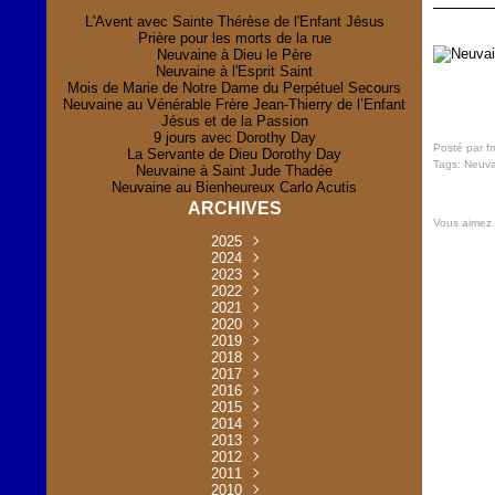
L'Avent avec Sainte Thérèse de l'Enfant Jésus
Prière pour les morts de la rue
Neuvaine à Dieu le Père
Neuvaine à l'Esprit Saint
Mois de Marie de Notre Dame du Perpétuel Secours
Neuvaine au Vénérable Frère Jean-Thierry de l’Enfant
Jésus et de la Passion
9 jours avec Dorothy Day
Posté par f
La Servante de Dieu Dorothy Day
Tags:
Neuva
Neuvaine à Saint Jude Thadée
Neuvaine au Bienheureux Carlo Acutis
ARCHIVES
Vous aimez
2025
Novembre
2024
(2)
Novembre
2023
Juillet
(1)
(2)
Décembre
Octobre
2022
Mai
(1)
(2)
(1)
Novembre
Décembre
2021
Août
Avril
(1)
(1)
(1)
(6)
Novembre
Décembre
Octobre
2020
Janvier
Mai
(8)
(1)
(1)
(32)
(36)
Novembre
Décembre
Octobre
2019
Juin
Avril
(29)
(2)
(2)
(6)
(4)
Novembre
Octobre
Octobre
2018
Août
Mars
Mai
(31)
(33)
(1)
(30)
(9)
(4)
Septembre
Décembre
Octobre
2017
Juillet
Février
Mai
Avril
(30)
(2)
(32)
(17)
(1)
(6)
(3)
Septembre
Décembre
Novembre
2016
Janvier
Août
Avril
Juin
(30)
(1)
(5)
(2)
(30)
(14)
(1)
Novembre
Décembre
Octobre
2015
Mars
Juillet
Mai
Mai
(35)
(30)
(31)
(2)
(2)
(1)
(5)
Décembre
Novembre
Octobre
2014
Février
Avril
Avril
Mai
Août
(30)
(31)
(13)
(2)
(3)
(1)
(11)
(8)
Novembre
Septembre
Octobre
2013
Mars
Août
Mars
Avril
Juin
(30)
(32)
(5)
(3)
(1)
(1)
(31)
(1)
Décembre
Septembre
Octobre
2012
Juillet
Février
Mai
Août
(30)
(33)
(3)
(2)
(6)
(16)
(6)
Novembre
Décembre
Septembre
Janvier
2011
Juillet
Avril
Août
Juin
(31)
(4)
(2)
(6)
(30)
(29)
(12)
(2)
Novembre
Décembre
Octobre
2010
Juin
Mars
Mai
Août
Juin
(32)
(31)
(4)
(4)
(3)
(8)
(42)
(45)