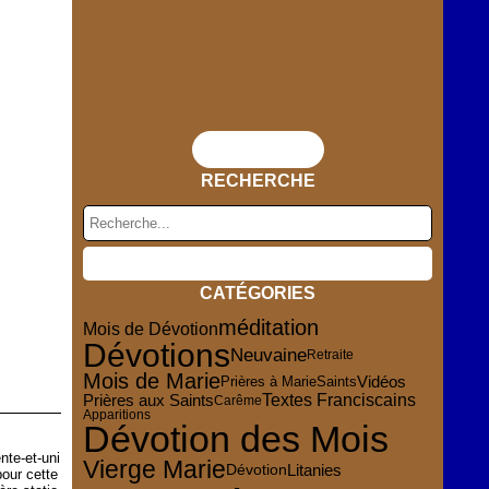
Flux RSS
RECHERCHE
CATÉGORIES
méditation
Mois de Dévotion
Dévotions
Neuvaine
Retraite
Mois de Marie
Vidéos
Saints
Prières à Marie
Prières aux Saints
Textes Franciscains
Carême
Apparitions
Dévotion des Mois
nte-et-uni
Vierge Marie
Dévotion
Litanies
pour cette