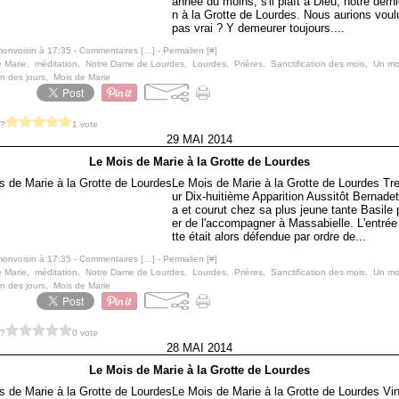
année du moins, s'il plaît à Dieu, notre derni
n à la Grotte de Lourdes. Nous aurions voulu,
pas vrai ? Y demeurer toujours....
monvoisin à 17:35 -
Commentaires [
…
]
- Permalien [
#
]
e Marie
,
méditation
,
Notre Dame de Lourdes
,
Lourdes
,
Prières
,
Sanctification des mois
,
Un mo
on des jours
,
Mois de Marie
 ?
1 vote
29 MAI 2014
Le Mois de Marie à la Grotte de Lourdes
Le Mois de Marie à la Grotte de Lourdes Tr
ur Dix-huitième Apparition Aussitôt Bernadet
a et courut chez sa plus jeune tante Basile p
er de l'accompagner à Massabielle. L'entrée
tte était alors défendue par ordre de...
monvoisin à 17:35 -
Commentaires [
…
]
- Permalien [
#
]
e Marie
,
méditation
,
Notre Dame de Lourdes
,
Lourdes
,
Prières
,
Sanctification des mois
,
Un mo
on des jours
,
Mois de Marie
 ?
0 vote
28 MAI 2014
Le Mois de Marie à la Grotte de Lourdes
Le Mois de Marie à la Grotte de Lourdes Vi