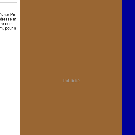
vrier Pre
ndresse m
tre nom :
m, pour n
Publicité