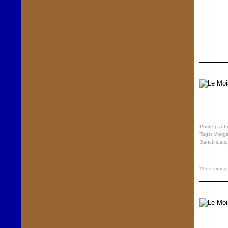
Posté par f
Tags:
Vierg
Sanctificati
Vous aimez