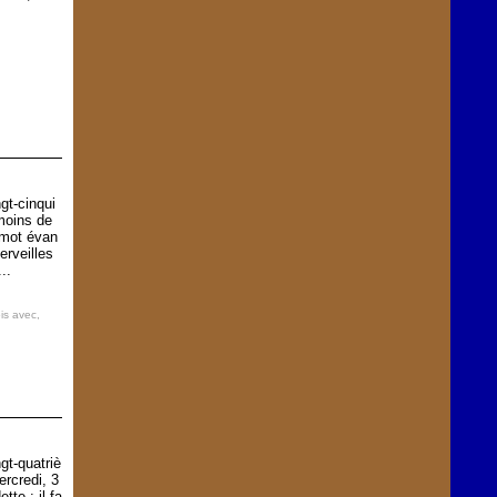
gt-cinqui
moins de
e mot évan
erveilles
..
is avec
,
gt-quatriè
ercredi, 3
te : il fa