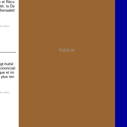
 et Réco
let, la Da
Bernadett
is avec
,
Publicité
gt-huitiè
Annonciati
gue et im
 plus ten
is avec
,