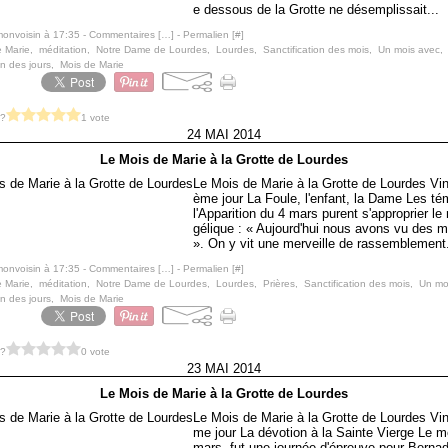
e dessous de la Grotte ne désemplissait...
monvoisin à 17:35 -
Commentaires [
…
]
- Permalien [
#
]
e Marie
,
méditation
,
Notre Dame de Lourdes
,
Lourdes
,
Sanctification des mois
,
Un mois avec
,
on des jours
,
Mois de Marie
 ?
1 vote
24 MAI 2014
Le Mois de Marie à la Grotte de Lourdes
Le Mois de Marie à la Grotte de Lourdes Vin
ème jour La Foule, l'enfant, la Dame Les té
l'Apparition du 4 mars purent s'approprier l
gélique : « Aujourd'hui nous avons vu des m
». On y vit une merveille de rassemblement.
monvoisin à 17:35 -
Commentaires [
…
]
- Permalien [
#
]
e Marie
,
méditation
,
Notre Dame de Lourdes
,
Lourdes
,
Prières
,
Sanctification des mois
,
Un mo
on des jours
,
Mois de Marie
 ?
0 vote
23 MAI 2014
Le Mois de Marie à la Grotte de Lourdes
Le Mois de Marie à la Grotte de Lourdes Vin
me jour La dévotion à la Sainte Vierge Le m
mars, fut une journée d'épreuve pour Bernadet