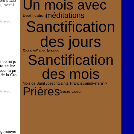
Un mois avec
ère statio
 n'est-il
méditations
Béatification
Sanctification
is avec
,
des jours
Rosaire
Saint Joseph
Sanctification
entième jo
te se lev
des mois
our la pri
 de la Gro
France
Mois de Saint Joseph
Saints Franciscains
Prières
Sacré Coeur
is avec
,
ngt-neuviè