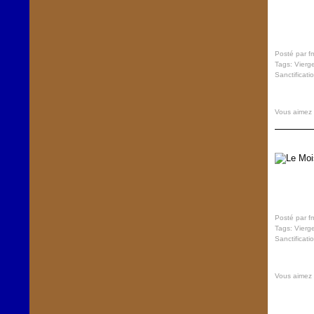
Posté par f
Tags:
Vierg
Sanctificati
Vous aimez
Posté par f
Tags:
Vierg
Sanctificati
Vous aimez