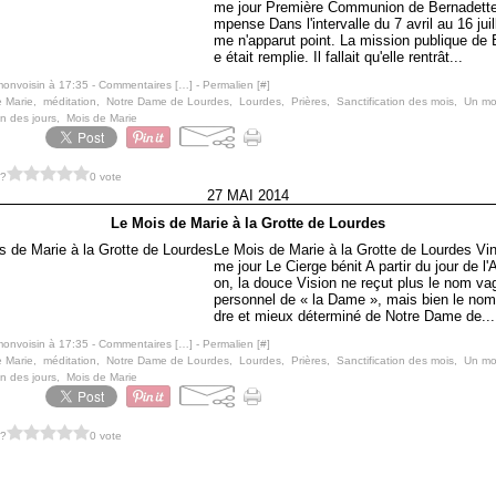
me jour Première Communion de Bernadette
mpense Dans l'intervalle du 7 avril au 16 juil
me n'apparut point. La mission publique de 
e était remplie. Il fallait qu'elle rentrât...
monvoisin à 17:35 -
Commentaires [
…
]
- Permalien [
#
]
e Marie
,
méditation
,
Notre Dame de Lourdes
,
Lourdes
,
Prières
,
Sanctification des mois
,
Un mo
on des jours
,
Mois de Marie
 ?
0 vote
27 MAI 2014
Le Mois de Marie à la Grotte de Lourdes
Le Mois de Marie à la Grotte de Lourdes Vin
me jour Le Cierge bénit A partir du jour de l'
on, la douce Vision ne reçut plus le nom va
personnel de « la Dame », mais bien le nom
dre et mieux déterminé de Notre Dame de...
monvoisin à 17:35 -
Commentaires [
…
]
- Permalien [
#
]
e Marie
,
méditation
,
Notre Dame de Lourdes
,
Lourdes
,
Prières
,
Sanctification des mois
,
Un mo
on des jours
,
Mois de Marie
 ?
0 vote