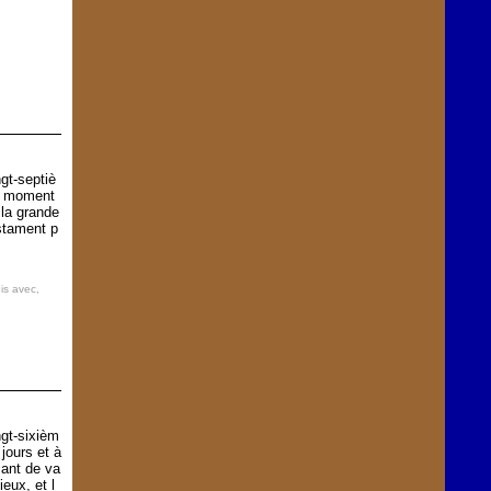
gt-septiè
Le moment
 la grande
stament p
is avec
,
ngt-sixièm
jours et à
ant de va
ieux, et l