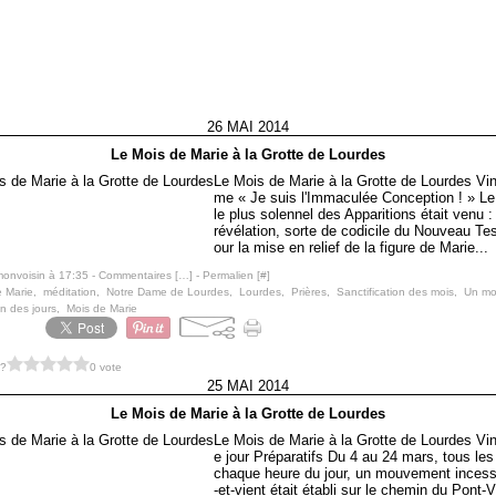
26 MAI 2014
Le Mois de Marie à la Grotte de Lourdes
Le Mois de Marie à la Grotte de Lourdes Vin
me « Je suis l'Immaculée Conception ! » 
le plus solennel des Apparitions était venu :
révélation, sorte de codicile du Nouveau Te
our la mise en relief de la figure de Marie...
monvoisin à 17:35 -
Commentaires [
…
]
- Permalien [
#
]
e Marie
,
méditation
,
Notre Dame de Lourdes
,
Lourdes
,
Prières
,
Sanctification des mois
,
Un mo
on des jours
,
Mois de Marie
 ?
0 vote
25 MAI 2014
Le Mois de Marie à la Grotte de Lourdes
Le Mois de Marie à la Grotte de Lourdes Vi
e jour Préparatifs Du 4 au 24 mars, tous les 
chaque heure du jour, un mouvement incess
-et-vient était établi sur le chemin du Pont-V