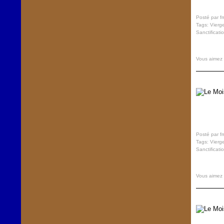
Posté par f
Tags:
Vierg
Sanctificati
Vous aimez
Posté par f
Tags:
Vierg
Sanctificati
Vous aimez