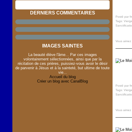
DERNIERS COMMENTAIRES
Posté par f
Tags:
Vierg
Sanctificati
Vous aimez
IMAGES SAINTES
La beauté élève l'âme... Par ces images
volontairement sélectionnées, ainsi que par la
récitation de ces prières, puissiez-vous avoir le désir
de parvenir à Jésus et à la sainteté, but ultime de toute
vie...
Accueil du blog
Créer un blog avec CanalBlog
Posté par f
Tags:
Vierg
Sanctificati
Vous aimez