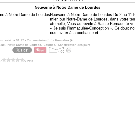
Neuvaine à Notre Dame de Lourdes
Neuvaine à Notre Dame de Lourdes Du 2 au 11 fé
mier jour Notre-Dame de Lourdes, dans votre te
aternelle, Vous as révélé à Sainte Bernadette vo
« Je suis l'Immaculée-Conception ». Ce doux no
ous inviter à la confiance et...
monvoisin à 01:12 -
Commentaires [
…
]
- Permalien [
#
]
ine
,
Notre Dame de Lourdes
,
Lourdes
,
Sanctification des jours
 ?
0 vote