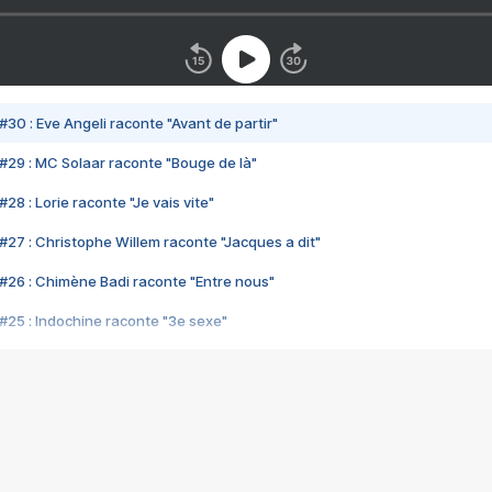
#30 : Eve Angeli raconte "Avant de partir"
#29 : MC Solaar raconte "Bouge de là"
28 : Lorie raconte "Je vais vite"
#27 : Christophe Willem raconte "Jacques a dit"
#26 : Chimène Badi raconte "Entre nous"
#25 : Indochine raconte "3e sexe"
#24 : Zaho raconte "C'est chelou"
#23 : Patrick Bruel raconte "Au café des délices"
#22 : Kyo raconte "Le chemin"
#21 : Nolwenn Leroy raconte "Cassé"