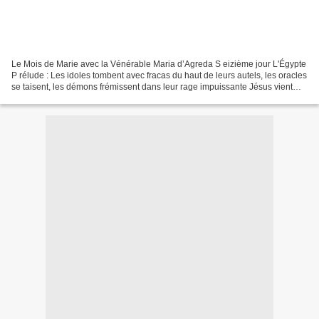
Le Mois de Marie avec la Vénérable Maria d’Agreda S eizième jour L'Égypte
P rélude : Les idoles tombent avec fracas du haut de leurs autels, les oracles
se taisent, les démons frémissent dans leur rage impuissante Jésus vient
d'entrer sur la terre d'Égypte...