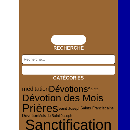
Flux RSS
RECHERCHE
CATÉGORIES
Dévotions
méditation
Saints
Dévotion des Mois
Prières
Saint Joseph
Saints Franciscains
Dévotion
Mois de Saint Joseph
Sanctification