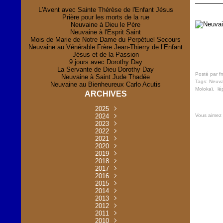
L'Avent avec Sainte Thérèse de l'Enfant Jésus
Prière pour les morts de la rue
Neuvaine à Dieu le Père
Neuvaine à l'Esprit Saint
Mois de Marie de Notre Dame du Perpétuel Secours
Neuvaine au Vénérable Frère Jean-Thierry de l’Enfant
Jésus et de la Passion
9 jours avec Dorothy Day
La Servante de Dieu Dorothy Day
Posté par f
Neuvaine à Saint Jude Thadée
Tags:
Neuva
Neuvaine au Bienheureux Carlo Acutis
Molokaï
,
lé
ARCHIVES
2025
Vous aimez
Novembre
2024
(2)
Novembre
2023
Juillet
(1)
(2)
Décembre
Octobre
2022
Mai
(1)
(2)
(1)
Novembre
Décembre
2021
Août
Avril
(1)
(1)
(1)
(6)
Novembre
Décembre
Octobre
2020
Janvier
Mai
(8)
(1)
(1)
(32)
(36)
Novembre
Décembre
Octobre
2019
Juin
Avril
(29)
(2)
(2)
(6)
(4)
Novembre
Octobre
Octobre
2018
Août
Mars
Mai
(31)
(33)
(1)
(30)
(9)
(4)
Septembre
Décembre
Octobre
2017
Juillet
Février
Mai
Avril
(30)
(2)
(32)
(17)
(1)
(6)
(3)
Septembre
Décembre
Novembre
2016
Janvier
Août
Avril
Juin
(30)
(1)
(5)
(2)
(30)
(14)
(1)
Novembre
Décembre
Octobre
2015
Mars
Juillet
Mai
Mai
(35)
(30)
(31)
(2)
(2)
(1)
(5)
Décembre
Novembre
Octobre
2014
Février
Avril
Avril
Mai
Août
(30)
(31)
(13)
(2)
(3)
(1)
(11)
(8)
Novembre
Septembre
Octobre
2013
Mars
Août
Mars
Avril
Juin
(30)
(32)
(5)
(3)
(1)
(1)
(31)
(1)
Décembre
Septembre
Octobre
2012
Juillet
Février
Mai
Août
(30)
(33)
(3)
(2)
(6)
(16)
(6)
Novembre
Décembre
Septembre
Janvier
2011
Juillet
Avril
Août
Juin
(31)
(4)
(2)
(6)
(30)
(29)
(12)
(2)
Novembre
Décembre
Octobre
2010
Juin
Mars
Mai
Août
Juin
(32)
(31)
(4)
(4)
(3)
(8)
(42)
(45)