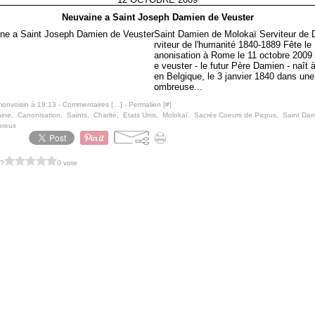
Neuvaine a Saint Joseph Damien de Veuster
Saint Damien de Molokaï Serviteur de D
rviteur de l'humanité 1840-1889 Fête le 
anonisation à Rome le 11 octobre 2009
e veuster - le futur Père Damien - naît 
en Belgique, le 3 janvier 1840 dans une
ombreuse...
monvoisin à 19:13 -
Commentaires [
…
]
- Permalien [
#
]
ine
,
Canonisation
,
Saints
,
Charité
,
Etats Unis
,
Molokaï
,
Sacrés Coeurs de Picpus
,
Saint Da
preux
 ?
0 vote