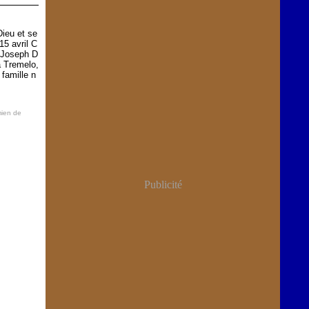
ieu et se
15 avril C
 Joseph D
à Tremelo,
 famille n
mien de
Publicité