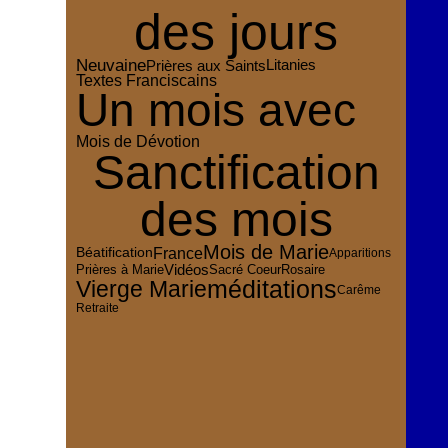
des jours
Neuvaine
Prières aux Saints
Litanies
Textes Franciscains
Un mois avec
Mois de Dévotion
Sanctification
des mois
Mois de Marie
France
Béatification
Apparitions
Vidéos
Sacré Coeur
Rosaire
Prières à Marie
méditations
Vierge Marie
Carême
Retraite