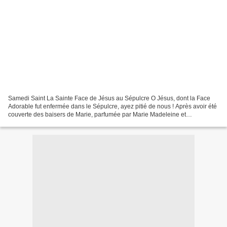
Samedi Saint La Sainte Face de Jésus au Sépulcre O Jésus, dont la Face
Adorable fut enfermée dans le Sépulcre, ayez pitié de nous ! Après avoir été
couverte des baisers de Marie, parfumée par Marie Madeleine et
enveloppée d'un Suaire, la sainte Face disparaît...