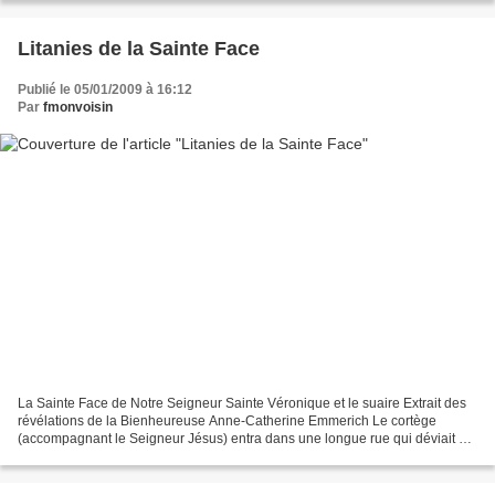
Litanies de la Sainte Face
Publié le 05/01/2009 à 16:12
Par
fmonvoisin
La Sainte Face de Notre Seigneur Sainte Véronique et le suaire Extrait des
révélations de la Bienheureuse Anne-Catherine Emmerich Le cortège
(accompagnant le Seigneur Jésus) entra dans une longue rue qui déviait un
peu à gauche et où aboutissaient plusieurs...