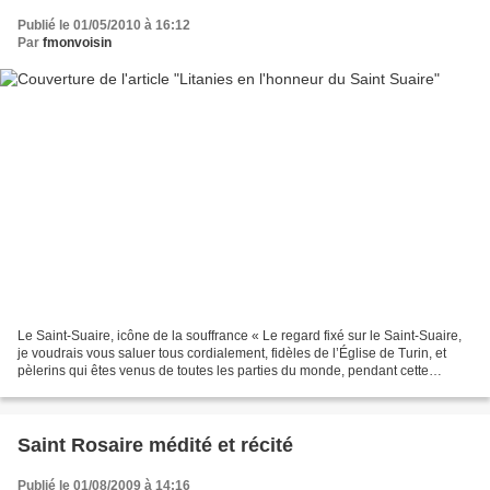
Publié le 01/05/2010 à 16:12
Par
fmonvoisin
Le Saint-Suaire, icône de la souffrance « Le regard fixé sur le Saint-Suaire,
je voudrais vous saluer tous cordialement, fidèles de l’Église de Turin, et
pèlerins qui êtes venus de toutes les parties du monde, pendant cette
période d’ostension, pour contempler...
Saint Rosaire médité et récité
Publié le 01/08/2009 à 14:16