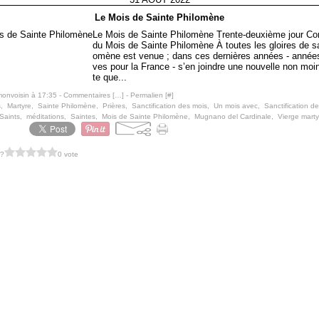
Le Mois de Sainte Philomène
Le Mois de Sainte Philomène Trente-deuxième jour Co
du Mois de Sainte Philomène À toutes les gloires de sa
omène est venue ; dans ces dernières années - année
ves pour la France - s’en joindre une nouvelle non moi
te que...
monvoisin à 17:35 -
Commentaires [
…
]
- Permalien [
#
]
s
,
Martyre
,
Sainte Philomène
,
Prières
,
Sanctification des mois
,
Un mois avec
,
Sanctification de
Saints
,
méditations
,
Saintes
,
Mois de Sainte Philomène
,
Mugnano del Cardinale
,
Vierge marty
 ?
0 vote