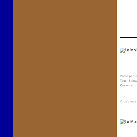
Posté par f
Tags:
Saint
Prières aux 
Vous aimez