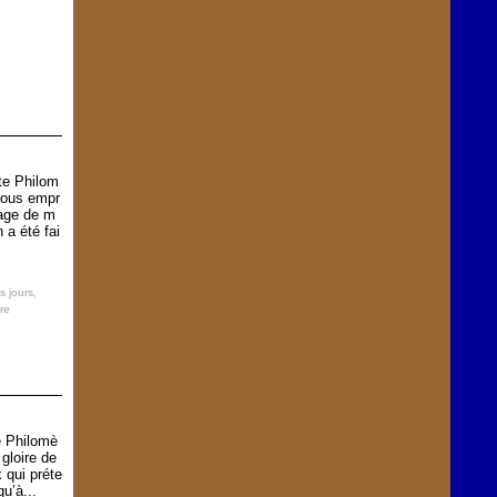
te Philom
 Nous empr
rage de m
 a été fai
s jours
,
re
e Philomè
gloire de
 qui préte
qu’à...