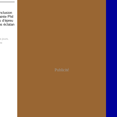
nclusion
inte Phil
s d’épreu
ns éclatan
s jours
,
re
Publicité