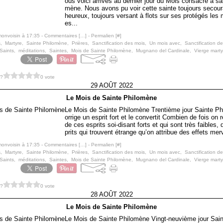
ous voici arrivés au dernier jour du Mois consacré à sa
mène. Nous avons pu voir cette sainte toujours secour
heureux, toujours versant à flots sur ses protégés les 
es...
monvoisin à 17:35 -
Commentaires [
…
]
- Permalien [
#
]
s
,
Martyre
,
Sainte Philomène
,
Prières
,
Sanctification des mois
,
Un mois avec
,
Sanctification de
Saints
,
méditations
,
Saintes
,
Mois de Sainte Philomène
,
Mugnano del Cardinale
,
Vierge marty
 ?
0 vote
29 AOÛT 2022
Le Mois de Sainte Philomène
Le Mois de Sainte Philomène Trentième jour Sainte P
orrige un esprit fort et le convertit Combien de fois on 
de ces esprits soi-disant forts et qui sont très faibles,
prits qui trouvent étrange qu’on attribue des effets merv
monvoisin à 17:35 -
Commentaires [
…
]
- Permalien [
#
]
s
,
Martyre
,
Sainte Philomène
,
Prières
,
Sanctification des mois
,
Un mois avec
,
Sanctification de
Saints
,
méditations
,
Saintes
,
Mois de Sainte Philomène
,
Mugnano del Cardinale
,
Vierge marty
 ?
0 vote
28 AOÛT 2022
Le Mois de Sainte Philomène
Le Mois de Sainte Philomène Vingt-neuvième jour Sai