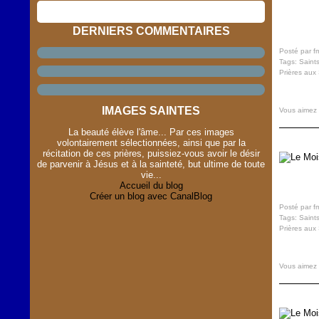
DERNIERS COMMENTAIRES
Posté par f
Tags:
Saint
Prières aux 
IMAGES SAINTES
Vous aimez
La beauté élève l'âme... Par ces images
volontairement sélectionnées, ainsi que par la
récitation de ces prières, puissiez-vous avoir le désir
de parvenir à Jésus et à la sainteté, but ultime de toute
vie...
Accueil du blog
Créer un blog avec CanalBlog
Posté par f
Tags:
Saint
Prières aux 
Vous aimez