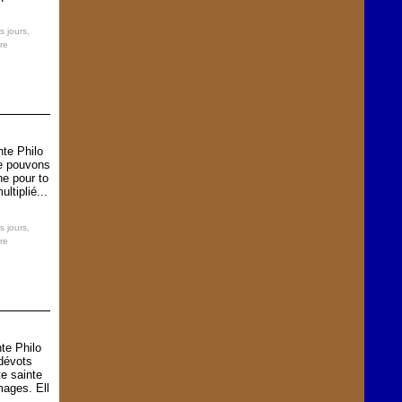
s jours
,
re
te Philo
ne pouvons
ne pour to
ltiplié...
s jours
,
re
te Philo
dévots
te sainte
mages. Ell