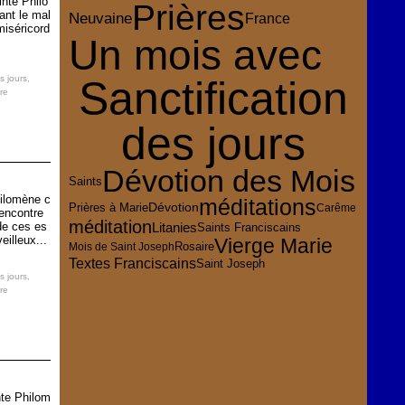
inte Philo
Prières
ant le mal
Neuvaine
France
miséricord
Un mois avec
s jours
,
Sanctification
re
des jours
Dévotion des Mois
Saints
hilomène c
méditations
Dévotion
Prières à Marie
Carême
rencontre
méditation
 de ces es
Litanies
Saints Franciscains
eilleux...
Vierge Marie
Rosaire
Mois de Saint Joseph
Textes Franciscains
Saint Joseph
s jours
,
re
nte Philom