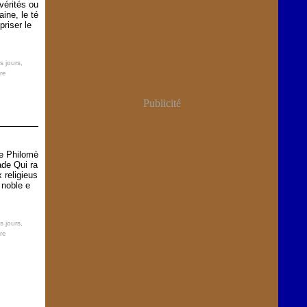
 vérités ou
ine, le té
riser le
s jours
,
re
Publicité
te Philomè
ade Qui ra
 religieus
 noble e
s jours
,
re