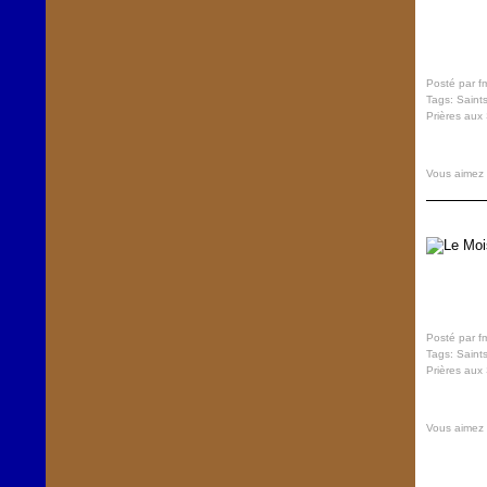
Posté par f
Tags:
Saint
Prières aux 
Vous aimez
Posté par f
Tags:
Saint
Prières aux 
Vous aimez