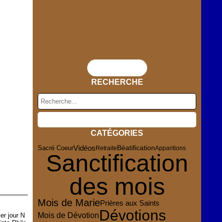
Flux RSS
RECHERCHE
CATÉGORIES
Vidéos
Sacré Coeur
Béatification
Retraite
Apparitions
Sanctification
des mois
Mois de Marie
Prières aux Saints
Dévotions
Mois de Dévotion
er jour N