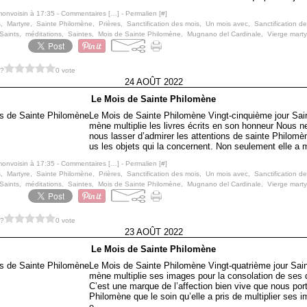
monvoisin à 17:35 -
Commentaires [
…
]
- Permalien [
#
]
s
,
Martyre
,
Sainte Philomène
,
Prières
,
Sanctification des mois
,
Un mois avec
,
Sanctification de
Saints
,
méditations
,
Saintes
,
Mois de Sainte Philomène
,
Mugnano del Cardinale
,
Vierge marty
 ?
0 vote
24 AOÛT 2022
Le Mois de Sainte Philomène
Le Mois de Sainte Philomène Vingt-cinquième jour Sain
mène multiplie les livres écrits en son honneur Nous 
nous lasser d’admirer les attentions de sainte Philomè
us les objets qui la concernent. Non seulement elle a mu
monvoisin à 17:35 -
Commentaires [
…
]
- Permalien [
#
]
s
,
Martyre
,
Sainte Philomène
,
Prières
,
Sanctification des mois
,
Un mois avec
,
Sanctification de
Saints
,
méditations
,
Saintes
,
Mois de Sainte Philomène
,
Mugnano del Cardinale
,
Vierge marty
 ?
0 vote
23 AOÛT 2022
Le Mois de Sainte Philomène
Le Mois de Sainte Philomène Vingt-quatrième jour Sain
mène multiplie ses images pour la consolation de ses 
C’est une marque de l’affection bien vive que nous por
Philomène que le soin qu’elle a pris de multiplier ses i
e...