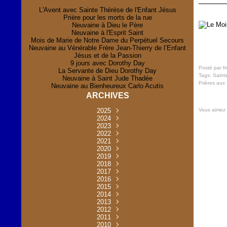
L'Avent avec Sainte Thérèse de l'Enfant Jésus
Prière pour les morts de la rue
Neuvaine à Dieu le Père
Neuvaine à l'Esprit Saint
Mois de Marie de Notre Dame du Perpétuel Secours
Neuvaine au Vénérable Frère Jean-Thierry de l’Enfant
Jésus et de la Passion
9 jours avec Dorothy Day
Posté par f
La Servante de Dieu Dorothy Day
Tags:
Saint
Neuvaine à Saint Jude Thadée
Prières aux 
Neuvaine au Bienheureux Carlo Acutis
ARCHIVES
Vous aimez
2025
Novembre
2024
(2)
Novembre
2023
Juillet
(1)
(2)
Décembre
Octobre
2022
Mai
(1)
(2)
(1)
Novembre
Décembre
2021
Août
Avril
(1)
(1)
(1)
(6)
Novembre
Décembre
Octobre
2020
Janvier
Mai
(8)
(1)
(1)
(32)
(36)
Novembre
Décembre
Octobre
2019
Juin
Avril
(29)
(2)
(2)
(6)
(4)
Novembre
Octobre
Octobre
2018
Août
Mars
Mai
(31)
(33)
(1)
(30)
(9)
(4)
Septembre
Décembre
Octobre
2017
Juillet
Février
Mai
Avril
(30)
(2)
(32)
(17)
(1)
(6)
(3)
Septembre
Décembre
Novembre
2016
Janvier
Août
Avril
Juin
(30)
(1)
(5)
(2)
(30)
(14)
(1)
Novembre
Décembre
Octobre
2015
Mars
Juillet
Mai
Mai
(35)
(30)
(31)
(2)
(2)
(1)
(5)
Décembre
Novembre
Octobre
2014
Février
Avril
Avril
Mai
Août
(30)
(31)
(13)
(2)
(3)
(1)
(11)
(8)
Novembre
Septembre
Octobre
2013
Mars
Août
Mars
Avril
Juin
(30)
(32)
(5)
(3)
(1)
(1)
(31)
(1)
Décembre
Septembre
Octobre
2012
Juillet
Février
Mai
Août
(30)
(33)
(3)
(2)
(6)
(16)
(6)
Novembre
Décembre
Septembre
Janvier
2011
Juillet
Avril
Août
Juin
(31)
(4)
(2)
(6)
(30)
(29)
(12)
(2)
Novembre
Décembre
Octobre
2010
Juin
Mars
Mai
Août
Juin
(32)
(31)
(4)
(4)
(3)
(8)
(42)
(45)