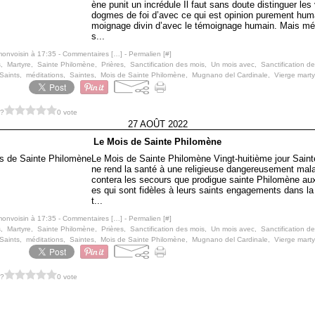
ène punit un incrédule Il faut sans doute distinguer les
dogmes de foi d’avec ce qui est opinion purement huma
moignage divin d’avec le témoignage humain. Mais mép
s...
monvoisin à 17:35 -
Commentaires [
…
]
- Permalien [
#
]
s
,
Martyre
,
Sainte Philomène
,
Prières
,
Sanctification des mois
,
Un mois avec
,
Sanctification de
Saints
,
méditations
,
Saintes
,
Mois de Sainte Philomène
,
Mugnano del Cardinale
,
Vierge marty
 ?
0 vote
27 AOÛT 2022
Le Mois de Sainte Philomène
Le Mois de Sainte Philomène Vingt-huitième jour Sain
ne rend la santé à une religieuse dangereusement mal
contera les secours que prodigue sainte Philomène aux
es qui sont fidèles à leurs saints engagements dans la
t...
monvoisin à 17:35 -
Commentaires [
…
]
- Permalien [
#
]
s
,
Martyre
,
Sainte Philomène
,
Prières
,
Sanctification des mois
,
Un mois avec
,
Sanctification de
Saints
,
méditations
,
Saintes
,
Mois de Sainte Philomène
,
Mugnano del Cardinale
,
Vierge marty
 ?
0 vote