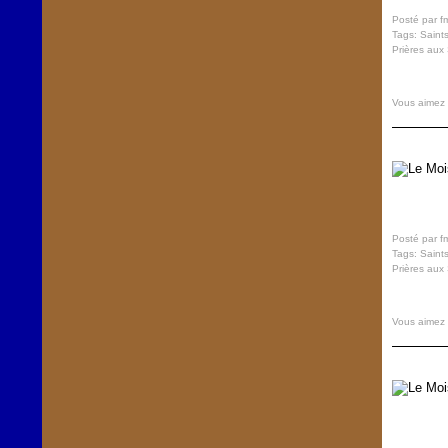
Posté par f
Tags:
Saint
Prières aux 
Vous aimez
Posté par f
Tags:
Saint
Prières aux 
Vous aimez