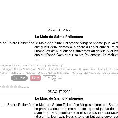
26 AOÛT 2022
Le Mois de Sainte Philomène
Le Mois de Sainte Philomène Vingt-septième jour Sain
ène guérit deux dames à la prière du saint curé d'Ars
untons les deux guérisons suivantes au délicieux ouv
onsieur l’abbé Garnier sur sainte Philomène. Le récit en
t...
monvoisin à 17:35 -
Commentaires [
…
]
- Permalien [
#
]
s
,
Martyre
,
Sainte Philomène
,
Prières
,
Sanctification des mois
,
Un mois avec
,
Sanctification de
Saints
,
méditations
,
Saintes
,
Mois de Sainte Philomène
,
Mugnano del Cardinale
,
Vierge marty
 ?
0 vote
25 AOÛT 2022
Le Mois de Sainte Philomène
Le Mois de Sainte Philomène Vingt-sixième jour Saint
ne prend sa cause en main Le ciel, qui est jaloux de la 
s amis de Dieu, montre souvent sa puissance sur ceux
ndraient la leur ravir. Nous citons un fait qui prouve jus