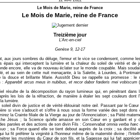
Le Mois de Marie, reine de France
Le Mois de Marie, reine de France
Treizième jour
L'Arc-en-ciel
Genèse 9, 12-17
, aux jours sombres du déluge, l'erreur et le vice se condensent, comme le
 épais qui interceptent la lumière et la chaleur du soleil de vérité et de j
onde encore, elle va de nouveau éclater sur le monde coupable. Mais soudain
illé, et au sein de cette nuit menaçante, à la Salette, à Lourdes, à Pontmai
e la douce et brillante Marie. Aussitôt Dieu se rappelle sa promesse : l
s :
Apparebit arcus meus in nubibus, et recor dabor fœderis mei vobiscum
(
ciel résulte de la décomposition du rayon lumineux qui, en pénétrant dans 
'après les lois de la réfraction, de manière à étaler les sept couleurs dont 
la lumière.
u soleil divin de justice et de vérité éblouirait notre œil. Passant par le Cœur
ière si vive s'adoucit et s'offre à nous sous la forme variée des sept dons d
irez la Crainte filiale de la Vierge au jour de l'Annonciation ; sa Piété matern
rche Jésus ; la Science qu'elle amasse en son Cœur en y gardant et y 
es paroles et des actions de son divin Fils :
Conservabat omnia verba hæc 
suo
; sa Force quand elle se tient debout auprès de la croix ; sa docilité 
qui lui fit préférer la virginité à l'honneur même de la maternité divine ; l'Intel
pénétrer les mystères du Cœur de son fils, et la Sagesse qui lui fait apprécier