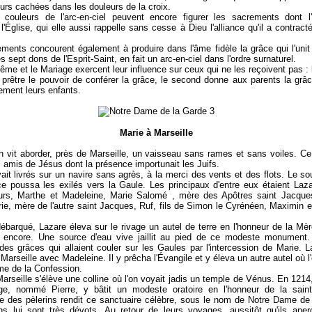
urs cachées dans les douleurs de la croix.
 couleurs de l'arc-en-ciel peuvent encore figurer les sacrements dont l
 l'Église, qui elle aussi rappelle sans cesse à Dieu l'alliance qu'il a contract
ments concourent également à produire dans l'âme fidèle la grâce qui l'unit
es sept dons de l'Esprit-Saint, en fait un arc-en-ciel dans l'ordre surnaturel.
ême et le Mariage exercent leur influence sur ceux qui ne les reçoivent pas : 
prêtre le pouvoir de conférer la grâce, le second donne aux parents la grâc
ement leurs enfants.
Marie à Marseille
n vit aborder, près de Marseille, un vaisseau sans rames et sans voiles. C
es amis de Jésus dont la présence importunait les Juifs.
ait livrés sur un navire sans agrès, à la merci des vents et des flots. Le sou
e poussa les exilés vers la Gaule. Les principaux d'entre eux étaient Laz
rs, Marthe et Madeleine, Marie Salomé , mère des Apôtres saint Jacques
ie, mère de l'autre saint Jacques, Ruf, fils de Simon le Cyrénéen, Maximin
ébarqué, Lazare éleva sur le rivage un autel de terre en l'honneur de la Mè
t encore. Une source d'eau vive jaillit au pied de ce modeste monument. 
es grâces qui allaient couler sur les Gaules par l'intercession de Marie. L
 Marseille avec Madeleine. Il y prêcha l'Évangile et y éleva un autre autel où l
e de la Confession.
arseille s'élève une colline où l'on voyait jadis un temple de Vénus. En 1214
ge, nommé Pierre, y bâtit un modeste oratoire en l'honneur de la saint
ce des pèlerins rendit ce sanctuaire célèbre, sous le nom de Notre Dame de
s lui sont très dévots. Au retour de leurs voyages, aussitôt qu'ils aper