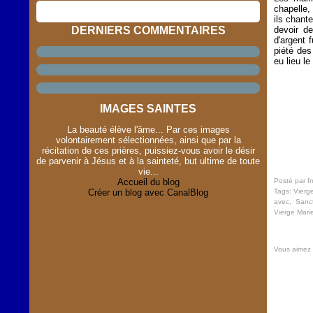
chapelle,
ils chant
DERNIERS COMMENTAIRES
devoir d
d'argent 
piété des
eu lieu l
IMAGES SAINTES
La beauté élève l'âme... Par ces images
volontairement sélectionnées, ainsi que par la
récitation de ces prières, puissiez-vous avoir le désir
de parvenir à Jésus et à la sainteté, but ultime de toute
vie...
Accueil du blog
Posté par f
Créer un blog avec CanalBlog
Tags:
Vierg
avec
,
Sanct
Vierge Mari
Vous aimez