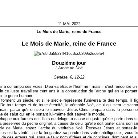
11 MAI 2022
Le Mois de Marie, reine de France
Le Mois de Marie, reine de France
Douzième jour
L’Arche de Noé
Genèse, 6, 12-22
ir a corrompu ses voies, Dieu va
effacer
l'homme : mais il s'est rencontré un 
ivin ce juste travaillera cent ans à la construction de l'arche qui en le portan
er le genre humain.
forment un siècle, et si le siècle représente l'universalité des temps, il fi
é. De tout temps et de toute éternité, le véritable Noé, celui qui sera le seco
ain, parce qu'il en sera le sauveur, Jésus-Christ prépare dans la personn
he de salut qui en le portant lui-même doit sauver le monde.
chappe aux fureurs des flots du déluge, à cause du juste qu'elle porte dans se
a préservée du péché originel, à cause de celui qu'elle doit porter dans son se
ple de Marie, soyez l’arche du véritable Noé. Recevez Jésus et portez-le
s est la vérité : par la foi gardez sa parole dans votre intelligence ; vous 
 de ces erreurs qui, sous le faux nom d'idées et de principes, dominent et 