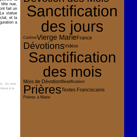
 tête nue,
Sanctification
nt fait un
La statue
lat, et la
des jours
guration a
Vierge Marie
France
Carême
Dévotions
Vidéos
Sanctification
des mois
Mois de Dévotion
Béatification
is
,
Un mois
Prières
rières à la
Textes Franciscains
Prières à Marie