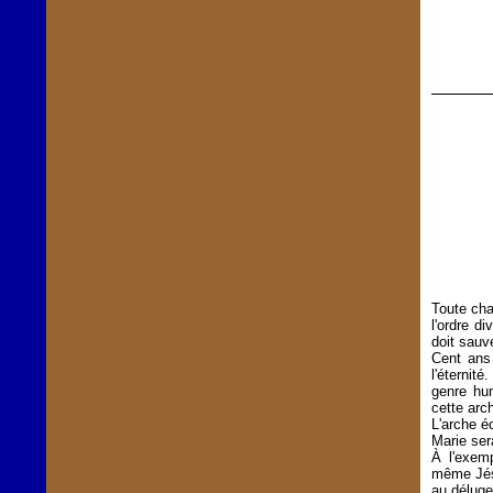
Toute cha
l'ordre d
doit sauv
Cent ans 
l'éternit
genre hum
cette arc
L'arche é
Marie ser
À l'exem
même Jésu
au déluge