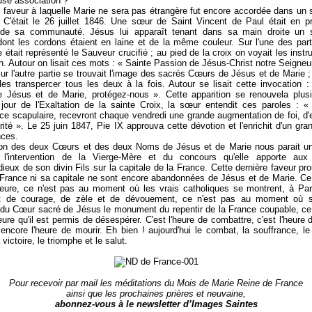
use association ?
 faveur à laquelle Marie ne sera pas étrangère fut encore accordée dans un 
 C'était le 26 juillet 1846. Une sœur de Saint Vincent de Paul était en p
re de sa communauté. Jésus lui apparaît tenant dans sa main droite un s
dont les cordons étaient en laine et de la même couleur. Sur l'une des par
e était représenté le Sauveur crucifié ; au pied de la croix on voyait les inst
n. Autour on lisait ces mots : « Sainte Passion de Jésus-Christ notre Seigneu
ur l'autre partie se trouvait l'image des sacrés Cœurs de Jésus et de Marie ;
les transpercer tous les deux à la fois. Autour se lisait cette invocation 
Jésus et de Marie, protégez-nous ». Cette apparition se renouvela plusie
 jour de l'Exaltation de la sainte Croix, la sœur entendit ces paroles : 
 ce scapulaire, recevront chaque vendredi une grande augmentation de foi, d
rité ». Le 25 juin 1847, Pie IX approuva cette dévotion et l'enrichit d'un gr
nces.
ion des deux Cœurs et des deux Noms de Jésus et de Marie nous parait u
l'intervention de la Vierge-Mère et du concours qu'elle apporte aux
dieux de son divin Fils sur la capitale de la France. Cette dernière faveur pr
 France ni sa capitale ne sont encore abandonnées de Jésus et de Marie. Ce
heure, ce n'est pas au moment où les vrais catholiques se montrent, à Pa
t de courage, de zèle et de dévouement, ce n'est pas au moment où s
 du Cœur sacré de Jésus le monument du repentir de la France coupable, ce
ure qu'il est permis de désespérer. C'est l'heure de combattre, c'est l'heure de
 encore l'heure de mourir. Eh bien ! aujourd'hui le combat, la souffrance, le
victoire, le triomphe et le salut.
Pour recevoir par mail les méditations du Mois de Marie Reine de France
ainsi que les prochaines prières et neuvaine,
abonnez-vous à le newsletter d’Images Saintes