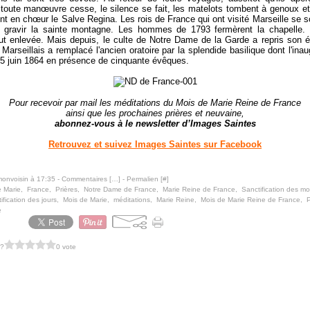
 toute manœuvre cesse, le silence se fait, les matelots tombent à genoux et
ent en chœur le Salve Regina. Les rois de France qui ont visité Marseille se so
e gravir la sainte montagne. Les hommes de 1793 fermèrent la chapelle. 
fut enlevée. Mais depuis, le culte de Notre Dame de la Garde a repris son éc
 Marseillais a remplacé l'ancien oratoire par la splendide basilique dont l'inau
e 5 juin 1864 en présence de cinquante évêques.
Pour recevoir par mail les méditations du Mois de Marie Reine de France
ainsi que les prochaines prières et neuvaine,
abonnez-vous à le newsletter d’Images Saintes
Retrouvez et suivez Images Saintes sur Facebook
monvoisin à 17:35 -
Commentaires [
…
]
- Permalien [
#
]
e Marie
,
France
,
Prières
,
Notre Dame de France
,
Marie Reine de France
,
Sanctification des mo
ification des jours
,
Mois de Marie
,
méditations
,
Marie Reine
,
Mois de Marie Reine de France
,
P
e
 ?
0 vote