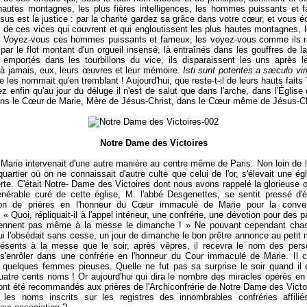
hautes montagnes, les plus fières intelligences, les hommes puissants et
ésus est la justice : par la charité gardez sa grâce dans votre cœur, et vous 
 de ces vices qui couvrent et qui engloutissent les plus hautes montagnes, 
. Voyez-vous ces hommes puissants et fameux, les voyez-vous comme ils ro
par le flot montant d'un orgueil insensé, là entraînés dans les gouffres de la
 emportés dans les tourbillons du vice, ils disparaissent les uns après l
 à jamais, eux, leurs œuvres et leur mémoire.
Isti sunt potentes a sæculo vir
e les nommait qu'en tremblant ! Aujourd'hui, que reste-t-il de leurs hauts faits
 enfin qu'au jour du déluge il n'est de salut que dans l'arche, dans l'Église
ans le Cœur de Marie, Mère de Jésus-Christ, dans le Cœur même de Jésus-Ch
Notre Dame des Victoires
Marie intervenait d'une autre manière au centre même de Paris. Non loin de 
uartier où on ne connaissait d'autre culte que celui de l'or, s'élevait une ég
rte. C'était Notre- Dame des Victoires dont nous avons rappelé la glorieuse o
énérable curé de cette église, M. l'abbé Desgenettes, se sentit pressé d'é
ion de prières en l'honneur du Cœur immaculé de Marie pour la conve
« Quoi, répliquait-il à l'appel intérieur, une confrérie, une dévotion pour des 
iennent pas même à la messe le dimanche ! » Ne pouvant cependant chas
i l'obsédait sans cesse, un jour de dimanche le bon prêtre annonce au petit
résents à la messe que le soir, après vêpres, il recevra le nom des pers
s'enrôler dans une confrérie en l'honneur du Cour immaculé de Marie. Il 
 quelques femmes pieuses. Quelle ne fut pas sa surprise le soir quand il e
uatre cents noms ! Or aujourd'hui qui dira le nombre des miracles opérés en
ont été recommandés aux prières de l'Archiconfrérie de Notre Dame des Victo
 les noms inscrits sur les registres des innombrables confréries affilié