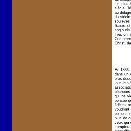
les plus 
siècle. J
au déluge
du siècle
soulevés 
Saisis et
engloutis
Hier, on n
Comprenez
Christ, d
En 1836, 
dans un q
près dése
jour le v
associat
pécheurs. 
qui ne v
pensée qu
fidèles p
voudront 
peine sur
plus de q
ceux qui 
comptera