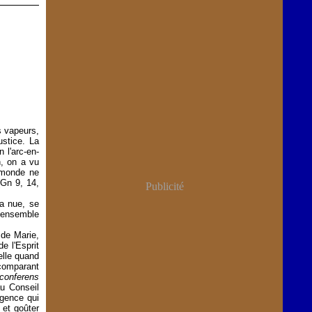
s vapeurs,
ustice. La
 l'arc-en-
n, on a vu
e monde ne
Gn 9, 14,
Publicité
la nue, se
l'ensemble
 de Marie,
e l'Esprit
elle quand
comparant
conferens
au Conseil
ligence qui
 et goûter