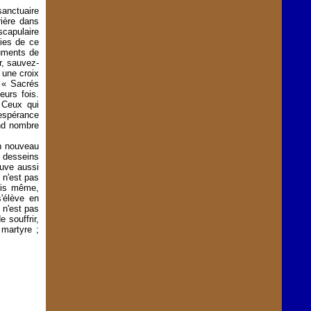
sanctuaire
rière dans
capulaire
ties de ce
ruments de
r, sauvez-
 une croix
: « Sacrés
urs fois.
« Ceux qui
'espérance
and nombre
n nouveau
 desseins
ouve aussi
 n'est pas
ris même,
'élève en
 n'est pas
 souffrir,
 martyre ;