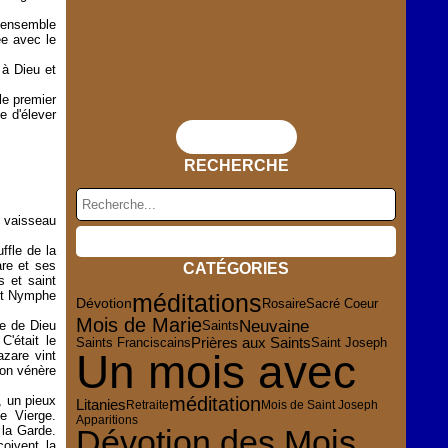
'ensemble
ée avec le
 à Dieu et
le premier
e d'élever
Flux RSS
RECHERCHE
e vaisseau
ffle de la
are et ses
CATÉGORIES
 et saint
 et Nymphe
méditations
Dévotion
Rosaire
Sacré Coeur
Mois de Marie
Neuvaine
re de Dieu
Saints
C'était le
Prières aux Saints
Saint Joseph
Saints Franciscains
Un mois avec
azare vint
'on vénère
, un pieux
méditation
Litanies
Retraite
Mois de Saint Joseph
e Vierge.
Apparitions
 la Garde.
Dévotion des Mois
çoivent la