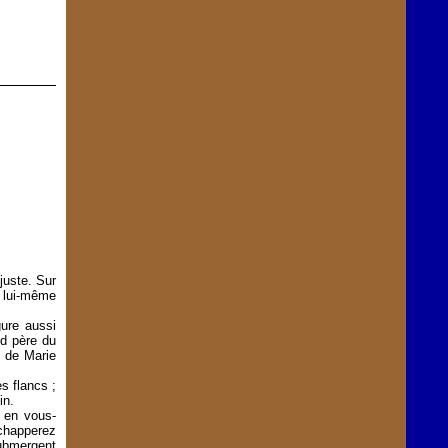
juste. Sur
t lui-même
gure aussi
nd père du
e de Marie
s flancs ;
in.
 en vous-
échapperez
submergent