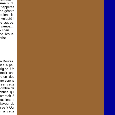
 fameux du
échapperez
les géants
ulent, ici
 volupté !
es autres,
i famosi
...
 ? Rien.
 de Jésus-
rist.
la Bourse,
lise à peu
rigine. Un
tablir une
rsion des
paroissiens
ser cette
 nombre de
onnes qui
comptait à
ut inscrit
 faveur de
ires ? Qui
s à cette