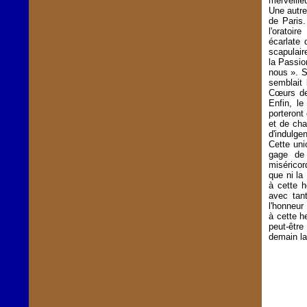
merveille
Une autre
de Paris.
l'oratoi
écarlate 
scapulair
la Passio
nous ». S
semblait 
Cœurs de 
Enfin, le
porteront
et de cha
d'indulge
Cette un
gage de 
miséricor
que ni la
à cette 
avec tan
l'honneur
à cette he
peut-être
demain la 