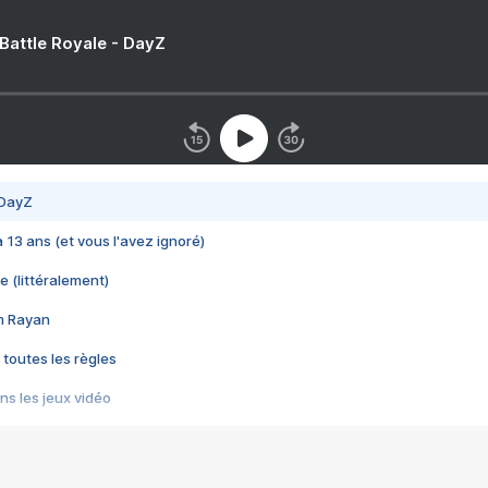
 Battle Royale - DayZ
 DayZ
 a 13 ans (et vous l'avez ignoré)
e (littéralement)
im Rayan
 toutes les règles
s les jeux vidéo
us choquant de Rockstar ? - Le scandale BULLY
e plus moche de Steam