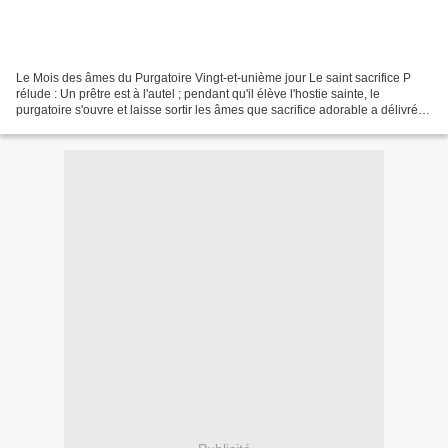
Le Mois des âmes du Purgatoire Vingt-et-unième jour Le saint sacrifice P
rélude : Un prêtre est à l'autel ; pendant qu'il élève l'hostie sainte, le
purgatoire s'ouvre et laisse sortir les âmes que sacrifice adorable a délivrées
de leur captivité. Méditation...