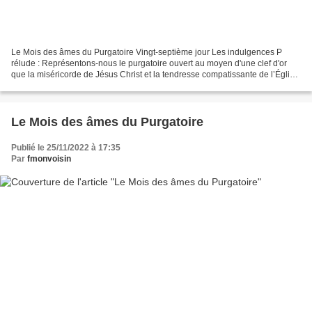
Le Mois des âmes du Purgatoire Vingt-septième jour Les indulgences P
rélude : Représentons-nous le purgatoire ouvert au moyen d'une clef d'or
que la miséricorde de Jésus Christ et la tendresse compatissante de l’Église
ont déposée entre nos mains. Méditation...
Le Mois des âmes du Purgatoire
Publié le 25/11/2022 à 17:35
Par
fmonvoisin