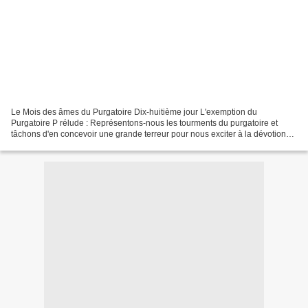
Le Mois des âmes du Purgatoire Dix-huitième jour L'exemption du
Purgatoire P rélude : Représentons-nous les tourments du purgatoire et
tâchons d'en concevoir une grande terreur pour nous exciter à la dévotion
envers les âmes qui y souffrent. Méditation...