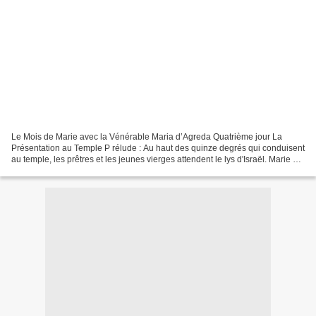
Le Mois de Marie avec la Vénérable Maria d’Agreda Quatrième jour La
Présentation au Temple P rélude : Au haut des quinze degrés qui conduisent
au temple, les prêtres et les jeunes vierges attendent le lys d'Israël. Marie est
au bas des degrés, agenouillée...