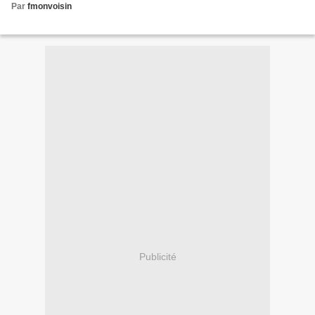
Par
fmonvoisin
Publicité