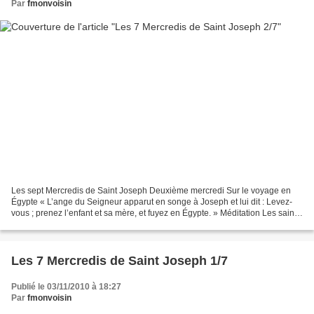
Par
fmonvoisin
Les sept Mercredis de Saint Joseph Deuxième mercredi Sur le voyage en
Égypte « L’ange du Seigneur apparut en songe à Joseph et lui dit : Levez-
vous ; prenez l’enfant et sa mère, et fuyez en Égypte. » Méditation Les saints
mages ayant informé Hérode que...
Les 7 Mercredis de Saint Joseph 1/7
Publié le 03/11/2010 à 18:27
Par
fmonvoisin