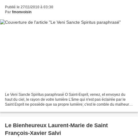
Publié le 27/11/2010 à 03:30
Par
fmonvoisin
Le Veni Sancte Spiritus paraphrasé O Saint-Esprit, venez, et envoyez du
haut du ciel, le rayon de votre lumière L'âme qui n'est pas éclairée par le
Saint Esprit ne possède que sa propre lumière; c'est le comble du malheur.
En voyant son indigence et sa...
Le Bienheureux Laurent-Marie de Saint
François-Xavier Salvi