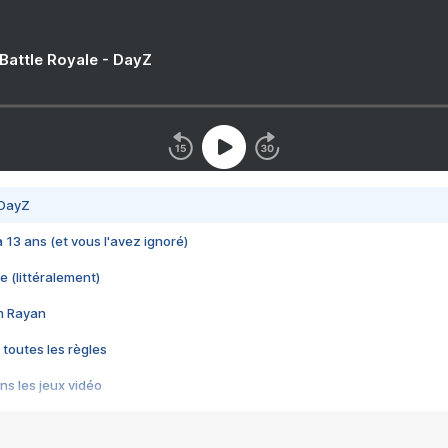
 Battle Royale - DayZ
 DayZ
 a 13 ans (et vous l'avez ignoré)
e (littéralement)
im Rayan
 toutes les règles
s les jeux vidéo
us choquant de Rockstar ? - Le scandale BULLY