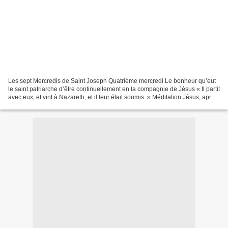
Les sept Mercredis de Saint Joseph Quatrième mercredi Le bonheur qu’eut
le saint patriarche d’être continuellement en la compagnie de Jésus « Il partit
avec eux, et vint à Nazareth, et il leur était soumis. » Méditation Jésus, après
avoir été retrouvé...