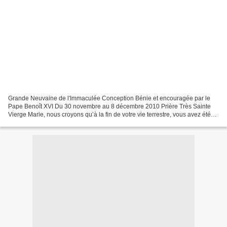
Grande Neuvaine de l'Immaculée Conception Bénie et encouragée par le
Pape Benoît XVI Du 30 novembre au 8 décembre 2010 Prière Très Sainte
Vierge Marie, nous croyons qu’à la fin de votre vie terrestre, vous avez été
élevée corps et âme au Ciel, parce que...