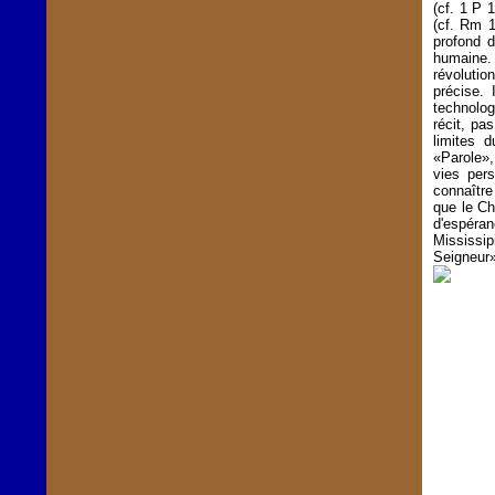
(cf. 1 P 
(cf. Rm 1
profond 
humaine.
révolutio
précise. 
technolog
récit, pa
limites 
«Parole»,
vies per
connaître
que le Ch
d'espéran
Mississi
Seigneur»