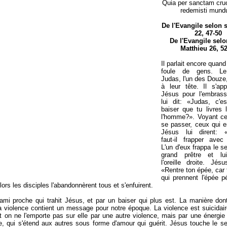
Quia per sanctam cr
redemisti mund
De l'Evangile selon s
22, 47-50
De l'Evangile selo
Matthieu 26, 52
Il parlait encore quand
foule de gens. L
Judas, l'un des Douze
à leur tête. Il s'ap
Jésus pour l'embrass
lui dit: «Judas, c'e
baiser que tu livres 
l'homme?». Voyant ce 
se passer, ceux qui e
Jésus lui dirent: «
faut-il frapper avec
L'un d'eux frappa le se
grand prêtre et lu
l'oreille droite. Jésu
«Rentre ton épée, car
qui prennent l'épée pé
lors les disciples l'abandonnèrent tous et s'enfuirent.
ami proche qui trahit Jésus, et par un baiser qui plus est. La manière do
la violence contient un message pour notre époque. La violence est suicidaire 
et on ne l'emporte pas sur elle par une autre violence, mais par une énergie s
e, qui s'étend aux autres sous forme d'amour qui guérit. Jésus touche le se