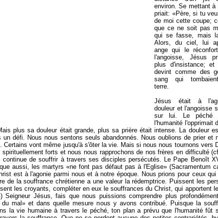
environ. Se mettant à 
priait: «Père, si tu ve
de moi cette coupe; c
que ce ne soit pas m
qui se fasse, mais la
Alors, du ciel, lui a
ange qui le réconfort
l'angoisse, Jésus pr
plus d'insistance; et
devint comme des g
sang qui tombaient
terre.
Jésus était à l'ag
douleur et l'angoisse s
sur lui. Le péché 
l'humanité l'opprimait 
Mais plus sa douleur était grande, plus sa prière était intense. La douleur es
 un défi. Nous nous sentons seuls abandonnés. Nous oublions de prier et 
. Certains vont même jusqu'à s'ôter la vie. Mais si nous nous tournons vers 
spirituellement forts et nous nous rapprochons de nos frères en difficulté (c
 continue de souffrir à travers ses disciples persécutés. Le Pape Benoît XV
que aussi, les martyrs «ne font pas défaut pas à l'Eglise» (Sacramentum car
hrist est à l'agonie parmi nous et à notre époque. Nous prions pour ceux qui 
e de la souffrance chrétienne a une valeur la rédemptrice. Puissent les per
sent les croyants, compléter en eux le souffrances du Christ, qui apportent le 
4) Seigneur Jésus, fais que nous puissions comprendre plus profondément
 du mal» et dans quelle mesure nous y avons contribué. Puisque la souff
ns la vie humaine à travers le péché, ton plan a prévu que l'humanité fût
ravers la souffrance. Que ne se perdent aucune des petites contrariétés, hu