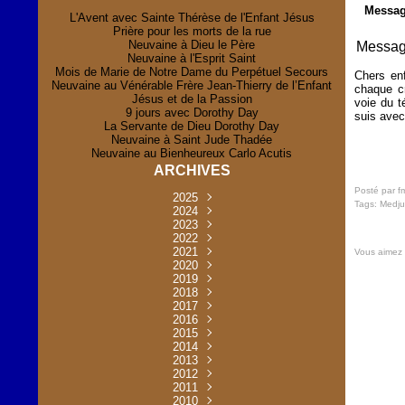
Message
L'Avent avec Sainte Thérèse de l'Enfant Jésus
Prière pour les morts de la rue
Neuvaine à Dieu le Père
Message
Neuvaine à l'Esprit Saint
Mois de Marie de Notre Dame du Perpétuel Secours
Chers enf
Neuvaine au Vénérable Frère Jean-Thierry de l’Enfant
chaque cr
Jésus et de la Passion
voie du t
9 jours avec Dorothy Day
suis avec
La Servante de Dieu Dorothy Day
Neuvaine à Saint Jude Thadée
Neuvaine au Bienheureux Carlo Acutis
ARCHIVES
Posté par f
2025
Tags:
Medju
Novembre
2024
(2)
Novembre
2023
Juillet
(1)
(2)
Décembre
Octobre
2022
Mai
(1)
(2)
(1)
Novembre
Décembre
2021
Août
Avril
(1)
(1)
(1)
(6)
Vous aimez
Novembre
Décembre
Octobre
2020
Janvier
Mai
(8)
(1)
(1)
(32)
(36)
Novembre
Décembre
Octobre
2019
Juin
Avril
(29)
(2)
(2)
(6)
(4)
Novembre
Octobre
Octobre
2018
Août
Mars
Mai
(31)
(33)
(1)
(30)
(9)
(4)
Septembre
Décembre
Octobre
2017
Juillet
Février
Mai
Avril
(30)
(2)
(32)
(17)
(1)
(6)
(3)
Septembre
Décembre
Novembre
2016
Janvier
Août
Avril
Juin
(30)
(1)
(5)
(2)
(30)
(14)
(1)
Novembre
Décembre
Octobre
2015
Mars
Juillet
Mai
Mai
(35)
(30)
(31)
(2)
(2)
(1)
(5)
Décembre
Novembre
Octobre
2014
Février
Avril
Avril
Mai
Août
(30)
(31)
(13)
(2)
(3)
(1)
(11)
(8)
Novembre
Septembre
Octobre
2013
Mars
Août
Mars
Avril
Juin
(30)
(32)
(5)
(3)
(1)
(1)
(31)
(1)
Décembre
Septembre
Octobre
2012
Juillet
Février
Mai
Août
(30)
(33)
(3)
(2)
(6)
(16)
(6)
Novembre
Décembre
Septembre
Janvier
2011
Juillet
Avril
Août
Juin
(31)
(4)
(2)
(6)
(30)
(29)
(12)
(2)
Novembre
Décembre
Octobre
2010
Juin
Mars
Mai
Août
Juin
(32)
(31)
(4)
(4)
(3)
(8)
(42)
(45)