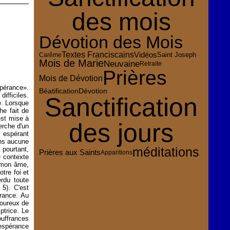
des mois
Dévotion des Mois
Textes Franciscains
Vidéos
Saint Joseph
Carême
Mois de Marie
Neuvaine
Retraite
Prières
Mois de Dévotion
pérance».
Dévotion
Béatification
fficiles.
Sanctification
. Lorsque
he fait de
est mise à
des jours
rche d'un
 espérant
ons aucune
méditations
 pourtant,
Prières aux Saints
Apparitions
e contexte
ô mon âme,
tre foi et
rdu toute
5). C'est
france. Au
loureux de
ptrice. Le
ouffrances
 espérance