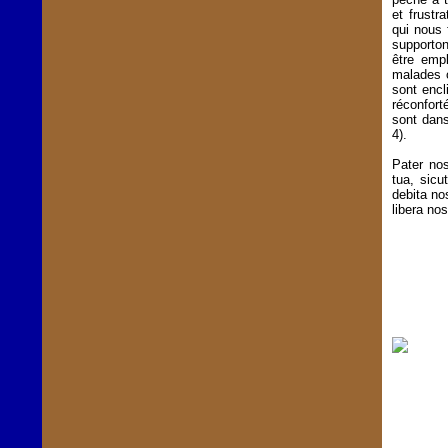
et frustr
qui nous 
supporton
être emp
malades o
sont encl
réconfort
sont dans
4).
Pater nos
tua, sicu
debita no
libera no