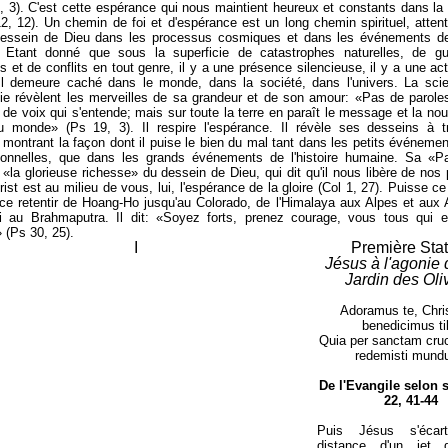
1, 3). C'est cette espérance qui nous maintient heureux et constants dans la t
2, 12). Un chemin de foi et d'espérance est un long chemin spirituel, attent
dessein de Dieu dans les processus cosmiques et dans les événements de l
 Etant donné que sous la superficie de catastrophes naturelles, de gu
ns et de conflits en tout genre, il y a une présence silencieuse, il y a une act
Il demeure caché dans le monde, dans la société, dans l'univers. La scie
ie révèlent les merveilles de sa grandeur et de son amour: «Pas de parol
s de voix qui s'entende; mais sur toute la terre en paraît le message et la nou
du monde» (Ps 19, 3). Il respire l'espérance. Il révèle ses desseins à t
 montrant la façon dont il puise le bien du mal tant dans les petits événeme
sonnelles, que dans les grands événements de l'histoire humaine. Sa «Par
 «la glorieuse richesse» du dessein de Dieu, qui dit qu'il nous libère de nos
rist est au milieu de vous, lui, l'espérance de la gloire (Col 1, 27). Puisse 
ce retentir de Hoang-Ho jusqu'au Colorado, de l'Himalaya aux Alpes et aux
pi au Brahmaputra. Il dit: «Soyez forts, prenez courage, vous tous qui e
 (Ps 30, 25).
Première Stat
Jésus à l'agonie 
Jardin des Oli
Adoramus te, Chris
benedicimus tib
Quia per sanctam cr
redemisti mund
De l'Evangile selon s
22, 41-44
Puis Jésus s'éca
distance d'un jet 