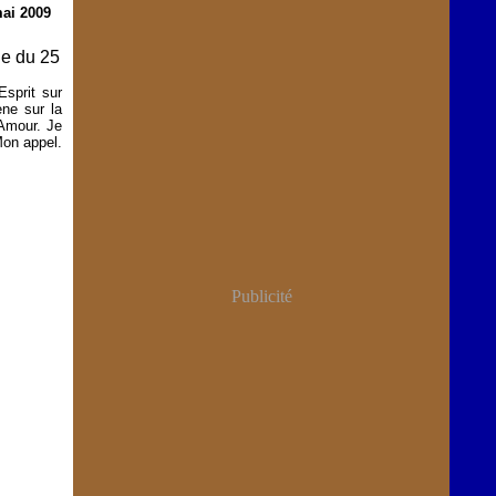
mai 2009
je du 25
sprit sur
ène sur la
 Amour. Je
Mon appel.
Publicité