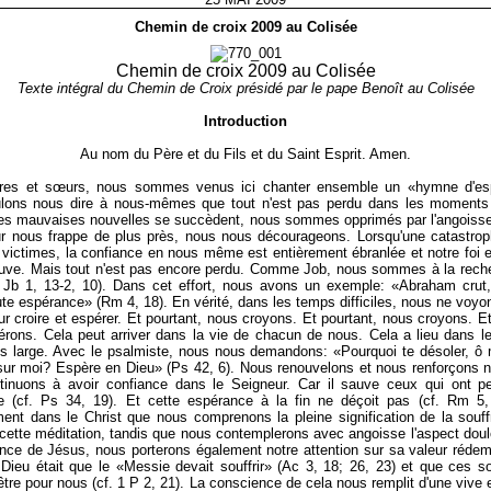
Chemin de croix 2009 au Colisée
Chemin de croix 2009 au Colisée
Texte intégral du Chemin de Croix présidé par le pape Benoît au Colisée
Introduction
Au nom du Père et du Fils et du Saint Esprit. Amen.
ères et sœurs, nous sommes venus ici chanter ensemble un «hymne d'es
lons nous dire à nous-mêmes que tout n'est pas perdu dans les moments di
es mauvaises nouvelles se succèdent, nous sommes opprimés par l'angoisse
r nous frappe de plus près, nous nous décourageons. Lorsqu'une catastrop
victimes, la confiance en nous même est entièrement ébranlée et notre foi 
uve. Mais tout n'est pas encore perdu. Comme Job, nous sommes à la reche
 Jb 1, 13-2, 10). Dans cet effort, nous avons un exemple: «Abraham crut,
ute espérance» (Rm 4, 18). En vérité, dans les temps difficiles, nous ne voy
ur croire et espérer. Et pourtant, nous croyons. Et pourtant, nous croyons. Et
rons. Cela peut arriver dans la vie de chacun de nous. Cela a lieu dans l
us large. Avec le psalmiste, nous nous demandons: «Pourquoi te désoler, 
sur moi? Espère en Dieu» (Ps 42, 6). Nous renouvelons et nous renforçons no
tinuons à avoir confiance dans le Seigneur. Car il sauve ceux qui ont pe
e (cf. Ps 34, 19). Et cette espérance à la fin ne déçoit pas (cf. Rm 5, 
ment dans le Christ que nous comprenons la pleine signification de la souf
cette méditation, tandis que nous contemplerons avec angoisse l'aspect dou
ance de Jésus, nous porterons également notre attention sur sa valeur rédem
 Dieu était que le «Messie devait souffrir» (Ac 3, 18; 26, 23) et que ces s
être pour nous (cf. 1 P 2, 21). La conscience de cela nous remplit d'une vive