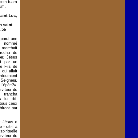
ucem tuam
um.
aint Luc,
n saint
.56
 parut une
e nommé
, marchait
procha de
er. Jésus
st par un
le Fils de
qui allait
ntouraient
Seigneur,
 l'épée?».
rviteur du
i trancha
s lui dit:
 tous ceux
riront par
nt Jésus a
- dit-il à
pirituelle
rviteur du