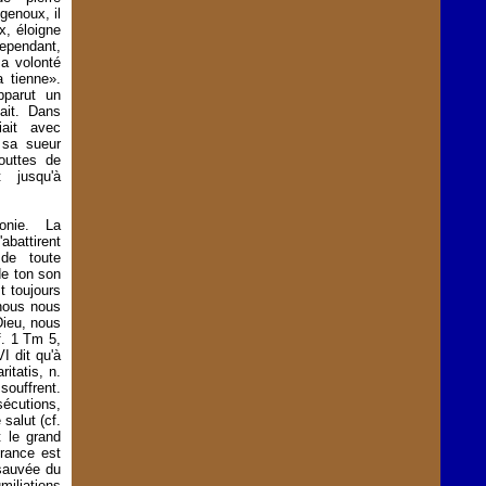
genoux, il
ux, éloigne
ependant,
a volonté
 tienne».
pparut un
ait. Dans
iait avec
 sa sueur
outtes de
 jusqu'à
onie. La
'abattirent
de toute
de ton son
t toujours
nous nous
Dieu, nous
f. 1 Tm 5,
I dit qu'à
itatis, n.
souffrent.
sécutions,
salut (cf.
 le grand
rance est
 sauvée du
miliations