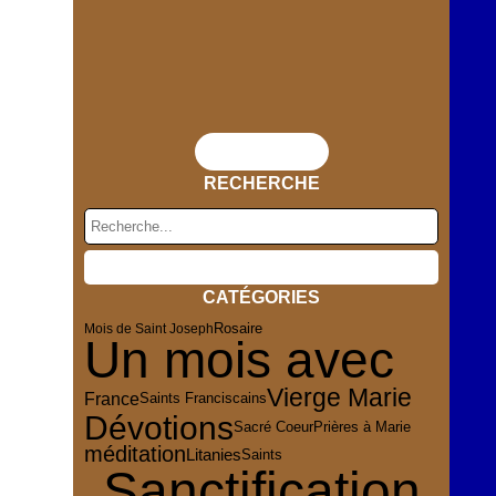
Flux RSS
RECHERCHE
CATÉGORIES
Rosaire
Mois de Saint Joseph
Un mois avec
Vierge Marie
France
Saints Franciscains
Dévotions
Sacré Coeur
Prières à Marie
méditation
Litanies
Saints
Sanctification