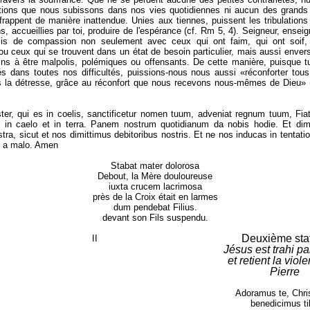
ations que nous subissons dans nos vies quotidiennes ni aucun des grands
frappent de manière inattendue. Unies aux tiennes, puissent les tribulation
s, accueillies par toi, produire de l'espérance (cf. Rm 5, 4). Seigneur, ensei
lis de compassion non seulement avec ceux qui ont faim, qui ont soif,
u ceux qui se trouvent dans un état de besoin particulier, mais aussi enver
ins à être malpolis, polémiques ou offensants. De cette manière, puisque 
és dans toutes nos difficultés, puissions-nous nous aussi «réconforter tou
 la détresse, grâce au réconfort que nous recevons nous-mêmes de Dieu» (
ter, qui es in coelis, sanctificetur nomen tuum, adveniat regnum tuum, Fia
t in caelo et in terra. Panem nostrum quotidianum da nobis hodie. Et dim
stra, sicut et nos dimittimus debitoribus nostris. Et ne nos inducas in tentat
s a malo. Amen
Stabat mater dolorosa
Debout, la Mère douloureuse
iuxta crucem lacrimosa
près de la Croix était en larmes
dum pendebat Filius.
devant son Fils suspendu.
Deuxième sta
Jésus est trahi p
et retient la viol
Pierre
Adoramus te, Chris
benedicimus ti