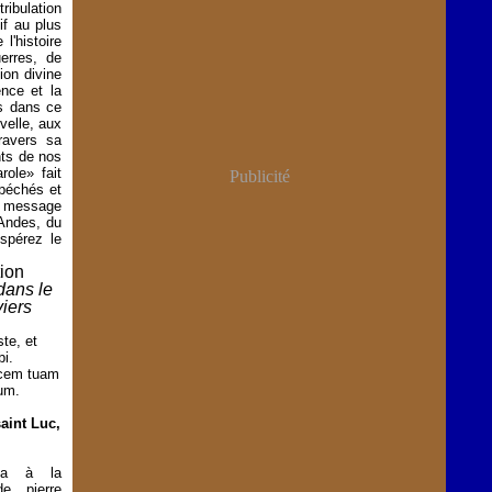
ribulation
if au plus
'histoire
erres, de
ion divine
nce et la
es dans ce
velle, aux
ravers sa
nts de nos
ole» fait
Publicité
 péchés et
ce message
 Andes, du
spérez le
ion
dans le
viers
te, et
i.
ucem tuam
um.
aint Luc,
rta à la
de pierre