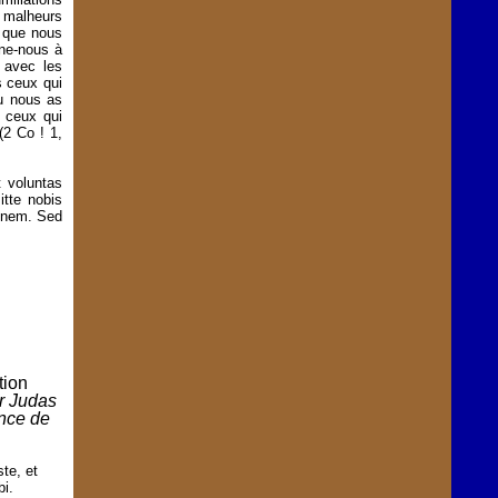
 malheurs
s que nous
gne-nous à
 avec les
s ceux qui
tu nous as
s ceux qui
2 Co ! 1,
t voluntas
itte nobis
ionem. Sed
tion
ar Judas
ence de
te, et
bi.