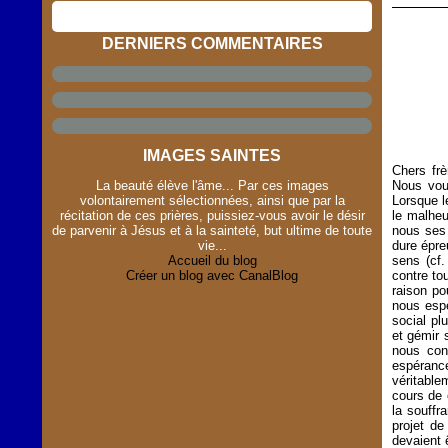
DERNIERS COMMENTAIRES
IMAGES SAINTES
Chers fr
La beauté élève l'âme... Par ces images
Nous vou
volontairement sélectionnées, ainsi que par la
Lorsque l
récitation de ces prières, puissiez-vous avoir le désir
le malheu
de parvenir à Jésus et à la sainteté, but ultime de toute
nous ses 
vie...
dure épre
Accueil du blog
sens (cf.
Créer un blog avec CanalBlog
contre to
raison po
nous espé
social pl
et gémir 
nous con
espéranc
véritable
cours de 
la souffr
projet de
devaient 