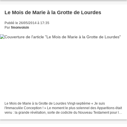
Le Mois de Marie à la Grotte de Lourdes
Publié le 26/05/2014 à 17:35
Par
fmonvoisin
Le Mois de Marie à la Grotte de Lourdes Vingt-septième « Je suis
l'Immaculée Conception ! » Le moment le plus solennel des Apparitions était
venu : la grande révélation, sorte de codicile du Nouveau Testament pour la
mise en relief de la figure de Marie...