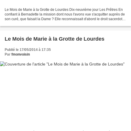
Le Mois de Marie à la Grotte de Lourdes Dix-neuvième jour Les Prêtres En
confiant à Bernadette la mission dont nous l'avons vue s'acquitter auprès de
son curé, que faisait la Dame ? Elle reconnaissait d'abord le droit sacerdotal
: « Allez dire aux prêtres...
Le Mois de Marie à la Grotte de Lourdes
Publié le 17/05/2014 à 17:35
Par
fmonvoisin