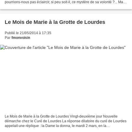
pourrions-nous pas éclaircir, si peu soit-il, ce mystère de sa volonté ?... Marie
veut « qu'on vienne en procession...
Le Mois de Marie à la Grotte de Lourdes
Publié le 21/05/2014 à 17:35
Par
fmonvoisin
Le Mois de Marie à la Grotte de Lourdes Vingt-deuxième jour Nouvelle
démarche chez le Curé de Lourdes La réponse dilatoire du curé de Lourdes
appelait une réplique : la Dame la donna, le mardi 2 mars, en la
Quatorzième Apparition, sous la forme d'une...