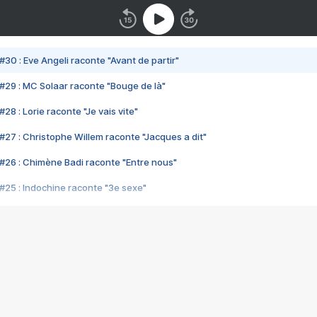
#30 : Eve Angeli raconte "Avant de partir"
#29 : MC Solaar raconte "Bouge de là"
28 : Lorie raconte "Je vais vite"
#27 : Christophe Willem raconte "Jacques a dit"
#26 : Chimène Badi raconte "Entre nous"
#25 : Indochine raconte "3e sexe"
#24 : Zaho raconte "C'est chelou"
#23 : Patrick Bruel raconte "Au café des délices"
#22 : Kyo raconte "Le chemin"
#21 : Nolwenn Leroy raconte "Cassé"
#20 : Patrick Hernandez raconte "Born to be alive"