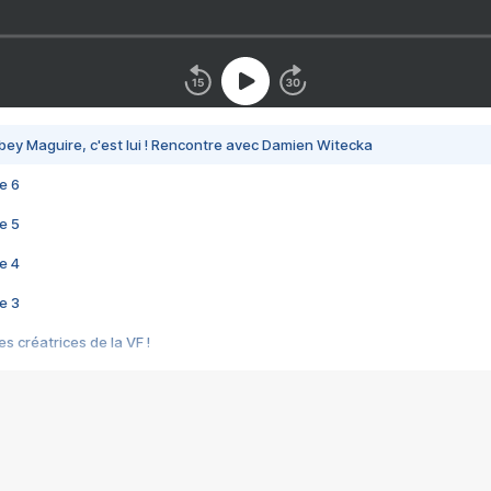
bey Maguire, c'est lui ! Rencontre avec Damien Witecka
e 6
e 5
e 4
e 3
s créatrices de la VF !
e 2
e 1
e Mektoub My Love arrive enfin ! Rencontre avec Shaïn Boumedine et Sal