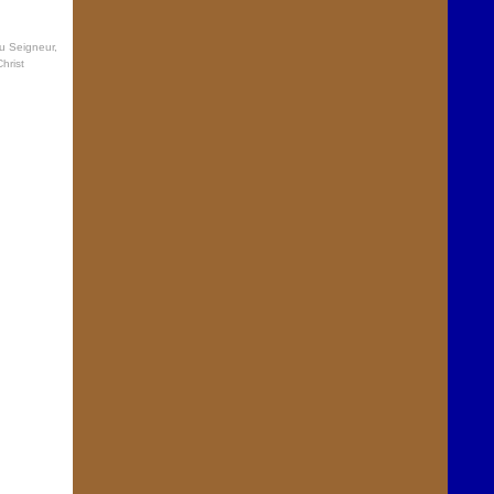
au Seigneur
,
hrist