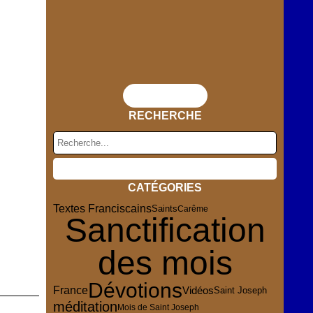
Flux RSS
RECHERCHE
CATÉGORIES
Textes Franciscains
Saints
Carême
Sanctification
des mois
Dévotions
France
Vidéos
Saint Joseph
méditation
Mois de Saint Joseph