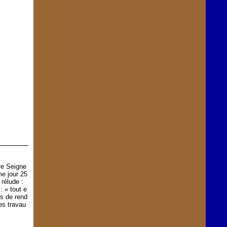
re Seigne
me jour 25
rélude :
: « tout e
ès de rend
es travau