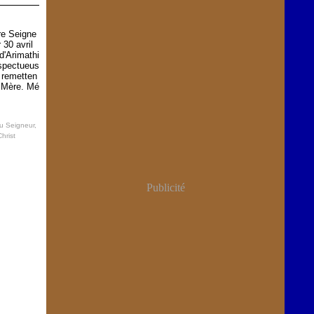
re Seigne
 30 avril
d'Arimathi
spectueus
 remetten
e Mère. Mé
au Seigneur
,
hrist
Publicité