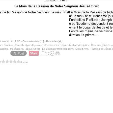
Le Mois de la Passion de Notre Seigneur Jésus-Christ
Le Mois de la Passion de Not
ur Jésus-Christ Trentième jour
Funérailles P rélude : Joseph 
e et Nicodème descendent re
ement le corps de Jésus et le
t entre les mains de sa divin
ditation Ils prirent...
monvoisin à 17:35 -
Commentaires [
…
]
- Permalien [
#
]
on
,
Prières
,
Sanctification des mois
,
Un mois avec
,
Sanctification des jours
,
Carême
,
Prières 
Passion
,
méditations
,
Jésus-Christ
,
Le Seigneur trois fois saint
,
Mois d’Avril
,
Passion de Jésus-C
 ?
0 vote