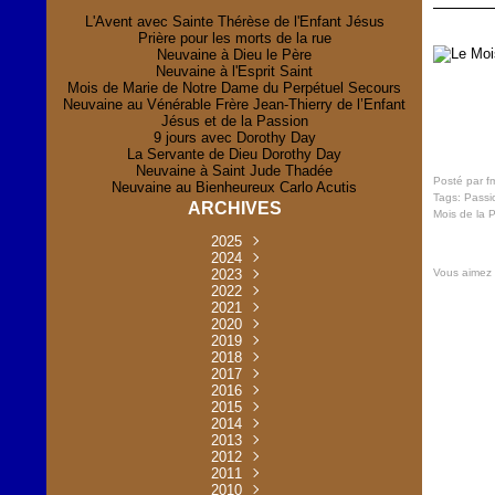
L'Avent avec Sainte Thérèse de l'Enfant Jésus
Prière pour les morts de la rue
Neuvaine à Dieu le Père
Neuvaine à l'Esprit Saint
Mois de Marie de Notre Dame du Perpétuel Secours
Neuvaine au Vénérable Frère Jean-Thierry de l’Enfant
Jésus et de la Passion
9 jours avec Dorothy Day
La Servante de Dieu Dorothy Day
Neuvaine à Saint Jude Thadée
Posté par f
Neuvaine au Bienheureux Carlo Acutis
Tags:
Passi
ARCHIVES
Mois de la 
2025
Novembre
2024
(2)
Vous aimez
Novembre
2023
Juillet
(1)
(2)
Décembre
Octobre
2022
Mai
(1)
(2)
(1)
Novembre
Décembre
2021
Août
Avril
(1)
(1)
(1)
(6)
Novembre
Décembre
Octobre
2020
Janvier
Mai
(8)
(1)
(1)
(32)
(36)
Novembre
Décembre
Octobre
2019
Juin
Avril
(29)
(2)
(2)
(6)
(4)
Novembre
Octobre
Octobre
2018
Août
Mars
Mai
(31)
(33)
(1)
(30)
(9)
(4)
Septembre
Décembre
Octobre
2017
Juillet
Février
Mai
Avril
(30)
(2)
(32)
(17)
(1)
(6)
(3)
Septembre
Décembre
Novembre
2016
Janvier
Août
Avril
Juin
(30)
(1)
(5)
(2)
(30)
(14)
(1)
Novembre
Décembre
Octobre
2015
Mars
Juillet
Mai
Mai
(35)
(30)
(31)
(2)
(2)
(1)
(5)
Décembre
Novembre
Octobre
2014
Février
Avril
Avril
Mai
Août
(30)
(31)
(13)
(2)
(3)
(1)
(11)
(8)
Novembre
Septembre
Octobre
2013
Mars
Août
Mars
Avril
Juin
(30)
(32)
(5)
(3)
(1)
(1)
(31)
(1)
Décembre
Septembre
Octobre
2012
Juillet
Février
Mai
Août
(30)
(33)
(3)
(2)
(6)
(16)
(6)
Novembre
Décembre
Septembre
Janvier
2011
Juillet
Avril
Août
Juin
(31)
(4)
(2)
(6)
(30)
(29)
(12)
(2)
Novembre
Décembre
Octobre
2010
Juin
Mars
Mai
Août
Juin
(32)
(31)
(4)
(4)
(3)
(8)
(42)
(45)