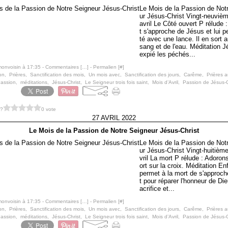
Le Mois de la Passion de Not
ur Jésus-Christ Vingt-neuvièm
avril Le Côté ouvert P rélude 
t s'approche de Jésus et lui p
té avec une lance. Il en sort a
sang et de l'eau. Méditation J
expié les péchés...
monvoisin à 17:35 -
Commentaires [
…
]
- Permalien [
#
]
on
,
Prières
,
Sanctification des mois
,
Un mois avec
,
Sanctification des jours
,
Carême
,
Prières 
Passion
,
méditations
,
Jésus-Christ
,
Le Seigneur trois fois saint
,
Mois d’Avril
,
Passion de Jésus-C
 ?
0 vote
27 AVRIL 2022
Le Mois de la Passion de Notre Seigneur Jésus-Christ
Le Mois de la Passion de Not
ur Jésus-Christ Vingt-huitième
vril La mort P rélude : Adoro
ort sur la croix. Méditation En
permet à la mort de s'approche
t pour réparer l'honneur de Die
acrifice et...
monvoisin à 17:35 -
Commentaires [
…
]
- Permalien [
#
]
on
,
Prières
,
Sanctification des mois
,
Un mois avec
,
Sanctification des jours
,
Carême
,
Prières 
Passion
,
méditations
,
Jésus-Christ
,
Le Seigneur trois fois saint
,
Mois d’Avril
,
Passion de Jésus-C