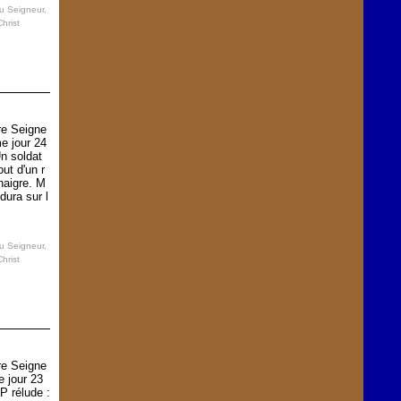
au Seigneur
,
hrist
re Seigne
e jour 24
Un soldat
ut d'un r
naigre. M
dura sur l
au Seigneur
,
hrist
re Seigne
e jour 23
 P rélude :