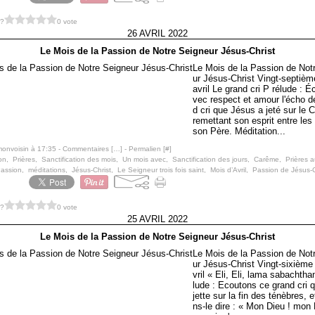
 ?
0 vote
26 AVRIL 2022
Le Mois de la Passion de Notre Seigneur Jésus-Christ
Le Mois de la Passion de Not
ur Jésus-Christ Vingt-septièm
avril Le grand cri P rélude : 
vec respect et amour l'écho d
d cri que Jésus a jeté sur le C
remettant son esprit entre le
son Père. Méditation...
monvoisin à 17:35 -
Commentaires [
…
]
- Permalien [
#
]
on
,
Prières
,
Sanctification des mois
,
Un mois avec
,
Sanctification des jours
,
Carême
,
Prières 
Passion
,
méditations
,
Jésus-Christ
,
Le Seigneur trois fois saint
,
Mois d’Avril
,
Passion de Jésus-C
 ?
0 vote
25 AVRIL 2022
Le Mois de la Passion de Notre Seigneur Jésus-Christ
Le Mois de la Passion de Not
ur Jésus-Christ Vingt-sixième 
vril « Eli, Eli, lama sabachtha
lude : Ecoutons ce grand cri 
jette sur la fin des ténèbres, 
ns-le dire : « Mon Dieu ! mon 