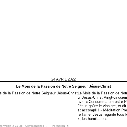
24 AVRIL 2022
Le Mois de la Passion de Notre Seigneur Jésus-Christ
Le Mois de la Passion de Not
ur Jésus-Christ Vingt-cinquiè
avril « Consummatum est » P 
Jésus goûte le vinaigre, et dit 
st accompli ! » Méditation Pr
re l'âme, Jésus regarde tous l
x, les humiliations,...
monvoisin à 17:35 -
Commentaires [
…
]
- Permalien [
#
]