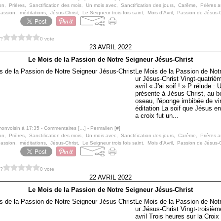
on
,
Prières
,
Sanctification des mois
,
Un mois avec
,
Sanctification des jours
,
Carême
,
Prières 
Passion
,
méditations
,
Jésus-Christ
,
Le Seigneur trois fois saint
,
Mois d’Avril
,
Passion de Jésus-C
 ?
0 vote
23 AVRIL 2022
Le Mois de la Passion de Notre Seigneur Jésus-Christ
Le Mois de la Passion de Not
ur Jésus-Christ Vingt-quatrièm
avril « J'ai soif ! » P rélude : 
présente à Jésus-Christ, au bo
oseau, l'éponge imbibée de vi
éditation La soif que Jésus en
a croix fut un...
monvoisin à 17:35 -
Commentaires [
…
]
- Permalien [
#
]
on
,
Prières
,
Sanctification des mois
,
Un mois avec
,
Sanctification des jours
,
Carême
,
Prières 
Passion
,
méditations
,
Jésus-Christ
,
Le Seigneur trois fois saint
,
Mois d’Avril
,
Passion de Jésus-C
 ?
0 vote
22 AVRIL 2022
Le Mois de la Passion de Notre Seigneur Jésus-Christ
Le Mois de la Passion de Not
ur Jésus-Christ Vingt-troisièm
avril Trois heures sur la Croix