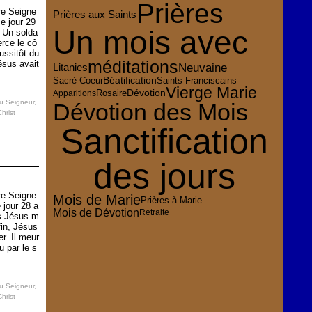
Prières
re Seigne
Prières aux Saints
e jour 29
Un mois avec
: Un solda
erce le cô
ussitôt du
méditations
ésus avait
Neuvaine
Litanies
Sacré Coeur
Béatification
Saints Franciscains
Vierge Marie
Dévotion
Rosaire
Apparitions
au Seigneur
,
Dévotion des Mois
hrist
Sanctification
des jours
re Seigne
Mois de Marie
Prières à Marie
 jour 28 a
Mois de Dévotion
Retraite
ns Jésus m
fin, Jésus
r. Il meur
u par le s
au Seigneur
,
hrist