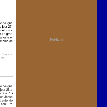
re Seigne
e jour 27
Écoutons a
e ce gran
alvaire en
Publicité
s mains de
au Seigneur
,
hrist
re Seigne
jour 26 a
ni ? » P ré
que Jésus
et entendo
Dieu ! Po