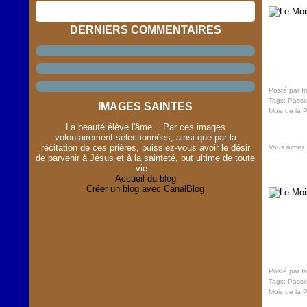
DERNIERS COMMENTAIRES
Posté par f
Tags:
Passi
IMAGES SAINTES
Mois de la 
La beauté élève l'âme... Par ces images
volontairement sélectionnées, ainsi que par la
récitation de ces prières, puissiez-vous avoir le désir
Vous aimez
de parvenir à Jésus et à la sainteté, but ultime de toute
vie...
Accueil du blog
Créer un blog avec CanalBlog
Posté par f
Tags:
Passi
Mois de la 