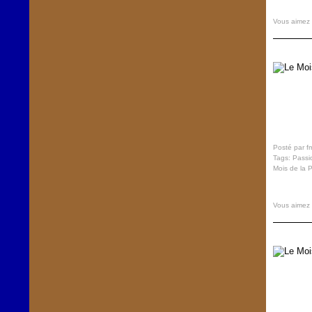
Vous aimez
Posté par f
Tags:
Passi
Mois de la 
Vous aimez