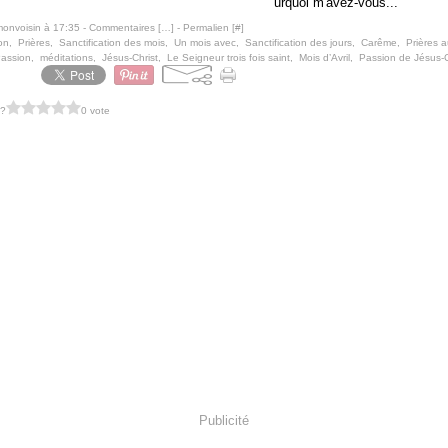
urquoi m'avez-vous...
monvoisin à 17:35 -
Commentaires [
…
]
- Permalien [
#
]
on
,
Prières
,
Sanctification des mois
,
Un mois avec
,
Sanctification des jours
,
Carême
,
Prières 
Passion
,
méditations
,
Jésus-Christ
,
Le Seigneur trois fois saint
,
Mois d’Avril
,
Passion de Jésus-C
 ?
0 vote
Publicité