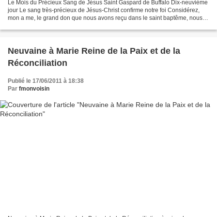
Le Mois du Précieux Sang de Jésus Saint Gaspard de Buffalo Dix-neuvième
jour Le sang très-précieux de Jésus-Christ confirme notre foi Considérez,
mon a me, le grand don que nous avons reçu dans le saint baptême, nous
chrétiens, alors que le Seigneur mit...
Neuvaine à Marie Reine de la Paix et de la
Réconciliation
Publié le 17/06/2011 à 18:38
Par
fmonvoisin