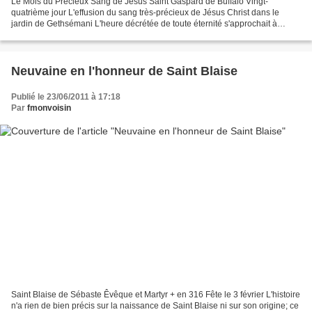
Le Mois du Précieux Sang de Jésus Saint Gaspard de Buffalo Vingt-
quatrième jour L'effusion du sang très-précieux de Jésus Christ dans le
jardin de Gethsémani L'heure décrétée de toute éternité s'approchait à
laquelle le Fils de Dieu devait se sacrifier...
Neuvaine en l'honneur de Saint Blaise
Publié le 23/06/2011 à 17:18
Par
fmonvoisin
Saint Blaise de Sébaste Êvêque et Martyr + en 316 Fête le 3 février L'histoire
n'a rien de bien précis sur la naissance de Saint Blaise ni sur son origine; ce