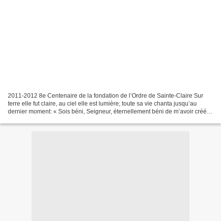
2011-2012 8e Centenaire de la fondation de l’Ordre de Sainte-Claire Sur
terre elle fut claire, au ciel elle est lumière; toute sa vie chanta jusqu’au
dernier moment: « Sois béni, Seigneur, éternellement béni de m’avoir créée
». Qui est Sainte Claire d'Assise...