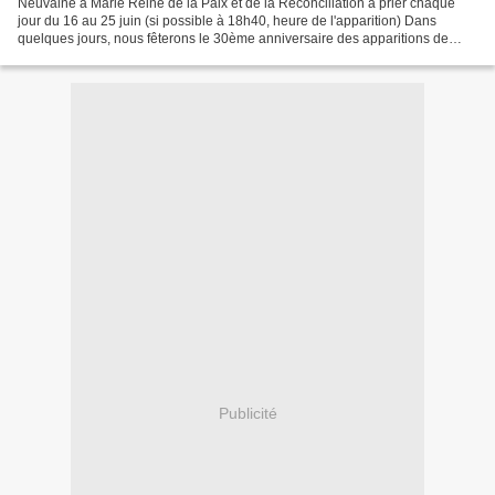
Neuvaine à Marie Reine de la Paix et de la Réconciliation à prier chaque
jour du 16 au 25 juin (si possible à 18h40, heure de l'apparition) Dans
quelques jours, nous fêterons le 30ème anniversaire des apparitions de
Marie à Medjugorje. 30 années d’amour,...
Publicité