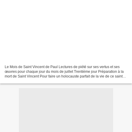
Le Mois de Saint Vincent de Paul Lectures de piété sur ses vertus et ses
œuvres pour chaque jour du mois de juillet Trentième jour Préparation à la
mort de Saint Vincent Pour faire un holocauste parfait de la vie de ce saint
prêtre, et afin qu'il ne restât...