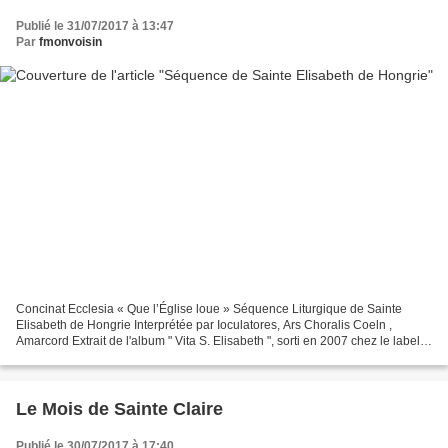
Publié le 31/07/2017 à 13:47
Par
fmonvoisin
Concinat Ecclesia « Que l’Église loue » Séquence Liturgique de Sainte
Elisabeth de Hongrie Interprétée par Ioculatores, Ars Choralis Coeln ,
Amarcord Extrait de l'album " Vita S. Elisabeth ", sorti en 2007 chez le label
Raum Klang. Disponible chez tous...
Le Mois de Sainte Claire
Publié le 30/07/2017 à 17:40