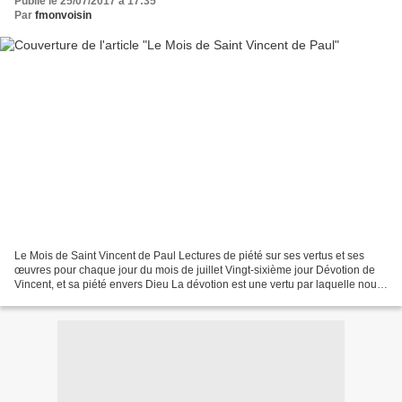
Publié le 25/07/2017 à 17:35
Par
fmonvoisin
Le Mois de Saint Vincent de Paul Lectures de piété sur ses vertus et ses
œuvres pour chaque jour du mois de juillet Vingt-sixième jour Dévotion de
Vincent, et sa piété envers Dieu La dévotion est une vertu par laquelle nous
nous portons à toutes les choses...