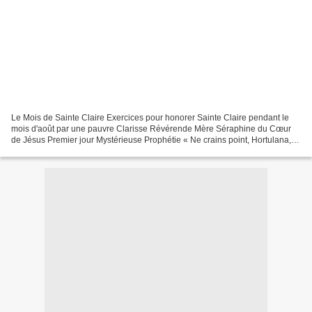
Le Mois de Sainte Claire Exercices pour honorer Sainte Claire pendant le
mois d'août par une pauvre Clarisse Révérende Mère Séraphine du Cœur
de Jésus Premier jour Mystérieuse Prophétie « Ne crains point, Hortulana,
car de ton sein sortira une pure lumière,...