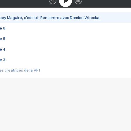
bey Maguire, c'est lui ! Rencontre avec Damien Witecka
e 6
e 5
e 4
e 3
s créatrices de la VF !
e 2
e 1
e Mektoub My Love arrive enfin ! Rencontre avec Shaïn Boumedine et Sal
i : après Toni en famille
elle réalise le bouleversant Dites lui que je l'aime